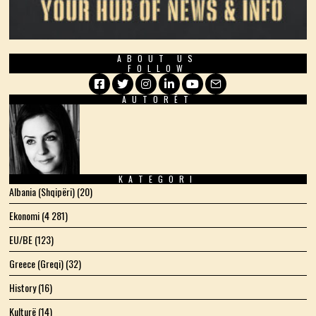
ABOUT US
FOLLOW
AUTORËT
Facebook
Twitter
Instagram
LinkedIn
YouTube
Email
KATEGORI
Albania (Shqipëri)
(20)
Ekonomi
(4 281)
EU/BE
(123)
Greece (Greqi)
(32)
History
(16)
Kulturë
(14)