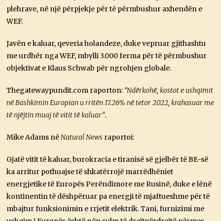
plehrave, në një përpjekje për të përmbushur axhendën e
WEF.
Javën e kaluar, qeveria holandeze, duke vepruar gjithashtu
me urdhër nga WEF, mbylli 3.000 ferma për të përmbushur
objektivat e Klaus Schwab për ngrohjen globale.
Thegatewaypundit.com
raporton:
“Ndërkohë, kostot e ushqimit
në Bashkimin Europian u rritën 17.26% në tetor 2022, krahasuar me
të njëjtin muaj të vitit të kaluar”
.
Mike Adams në
Natural News
raportoi:
Gjatë vitit të kaluar, burokracia e tiranisë së gjelbër të BE-së
ka arritur pothuajse të shkatërrojë marrëdhëniet
energjetike të Europës Perëndimore me Rusinë, duke e lënë
kontinentin të dëshpëruar pa energji të mjaftueshme për të
mbajtur funksionimin e rrjetit elektrik. Tani, furnizimi me