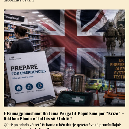
depozitave që tani
E Paimagjinueshme! Britania Përgatit Popullsinë për “Krizë” –
Rikthen Planin e ‘Luftës së Ftohtë’!
Çfarë po ndodh vërtet? Britania u bën thirrje qytetarëve të grumbullojnë