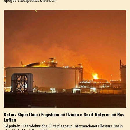
Apogee Therapeutics (APGE.O),
Katar: Shpërthim i Fuqishëm në Uzinën e Gazit Natyror në Ras
Laffan
Të paktën 13 të vdekur dhe 66 të plagosur. Informacionet fillestare flasin