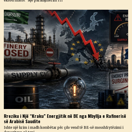
eksod masiv.” Një paralajmërim i ri
Rreziku i Një “Kraku” Energjitik në BE nga Mbyllja e Rafinerisë
së Arabisë Saudite
Ishte një krim i madh kombëtar për çdo vend të BE-së mosshfrytëzimi i