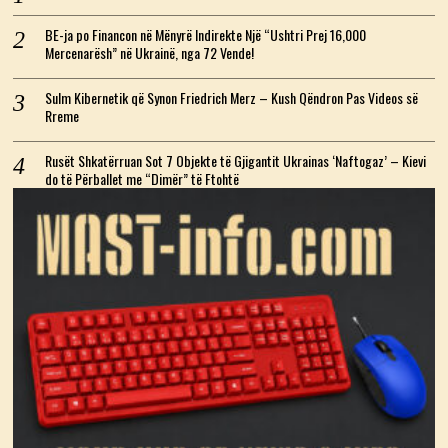
BE-ja po Financon në Mënyrë Indirekte Një “Ushtri Prej 16,000
Mercenarësh” në Ukrainë, nga 72 Vende!
Sulm Kibernetik që Synon Friedrich Merz – Kush Qëndron Pas Videos së
Rreme
Rusët Shkatërruan Sot 7 Objekte të Gjigantit Ukrainas ‘Naftogaz’ – Kievi
do të Përballet me “Dimër” të Ftohtë