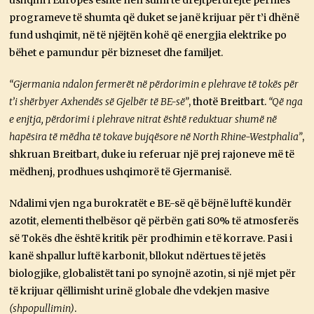
ushqim i Europës është nën sulm të drejtpërdrejtë përmes
programeve të shumta që duket se janë krijuar për t’i dhënë
fund ushqimit, në të njëjtën kohë që energjia elektrike po
bëhet e pamundur për bizneset dhe familjet.
“Gjermania ndalon fermerët në përdorimin e plehrave të tokës për
t’i shërbyer Axhendës së Gjelbër të BE-së”
, thotë Breitbart.
“Që nga
e enjtja, përdorimi i plehrave nitrat është reduktuar shumë në
hapësira të mëdha të tokave bujqësore në North Rhine-Westphalia”
,
shkruan Breitbart, duke iu referuar një prej rajoneve më të
mëdhenj, prodhues ushqimorë të Gjermanisë.
Ndalimi vjen nga burokratët e BE-së që bëjnë luftë kundër
azotit, elementi thelbësor që përbën gati 80% të atmosferës
së Tokës dhe është kritik për prodhimin e të korrave. Pasi i
kanë shpallur luftë karbonit, bllokut ndërtues të jetës
biologjike, globalistët tani po synojnë azotin, si një mjet për
të krijuar qëllimisht urinë globale dhe vdekjen masive
(shpopullimin)
.