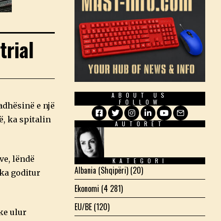
trial
ABOUT US
FOLLOW
adhësinë e një
ë, ka spitalin
AUTORËT
Facebook
Twitter
Instagram
LinkedIn
YouTube
Email
ve, lëndë
KATEGORI
Albania (Shqipëri)
(20)
 ka goditur
Ekonomi
(4 281)
EU/BE
(120)
ke ulur