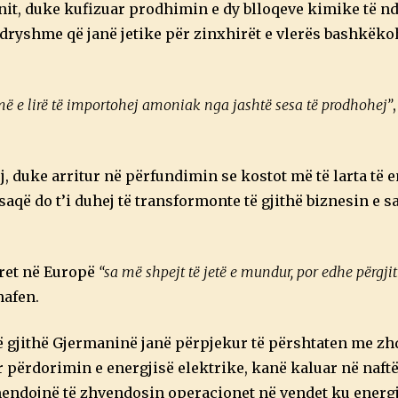
enit, duke kufizuar prodhimin e dy blloqeve kimike të nd
dryshme që janë jetike për zinxhirët e vlerës bashkëk
 më e lirë të importohej amoniak nga jashtë sesa të prodhohej”
 duke arritur në përfundimin se kostot më të larta të e
 do t’i duhej të transformonte të gjithë biznesin e saj
rret në Europë
“sa më shpejt të jetë e mundur, por edhe përgj
hafen.
ë gjithë Gjermaninë janë përpjekur të përshtaten me z
ur përdorimin e energjisë elektrike, kanë kaluar në naftë
endojnë të zhvendosin operacionet në vendet ku energj