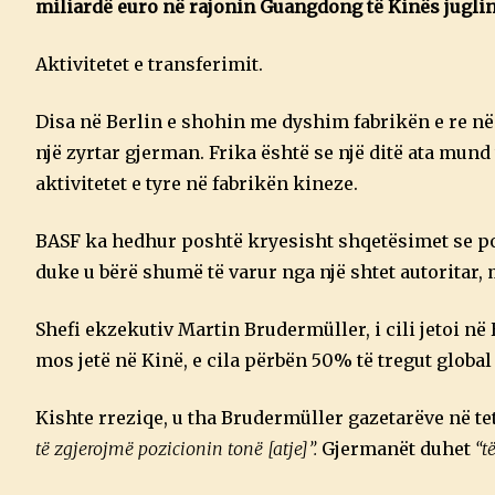
miliardë euro në rajonin Guangdong të Kinës juglind
Aktivitetet e transferimit.
Disa në Berlin e shohin me dyshim fabrikën e re në
një zyrtar gjerman. Frika është se një ditë ata mund
aktivitetet e tyre në fabrikën kineze.
BASF ka hedhur poshtë kryesisht shqetësimet se po 
duke u bërë shumë të varur nga një shtet autoritar, 
Shefi ekzekutiv Martin Brudermüller, i cili jetoi në
mos jetë në Kinë, e cila përbën 50% të tregut globa
Kishte rreziqe, u tha Brudermüller gazetarëve në te
të zgjerojmë pozicionin tonë [atje]”.
Gjermanët duhet
“t