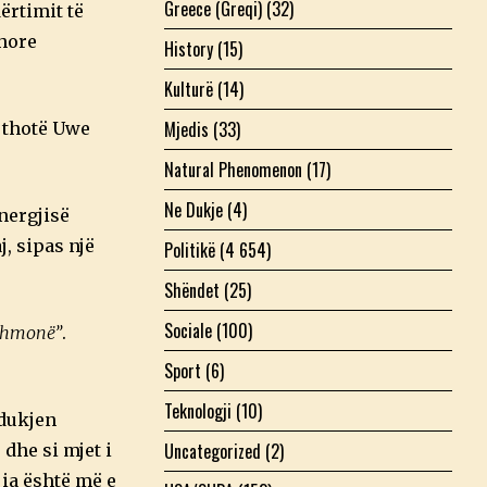
Greece (Greqi)
(32)
ërtimit të
ohore
History
(15)
Kulturë
(14)
Mjedis
(33)
, thotë Uwe
Natural Phenomenon
(17)
Ne Dukje
(4)
nergjisë
, sipas një
Politikë
(4 654)
Shëndet
(25)
Sociale
(100)
ithmonë”
.
Sport
(6)
Teknologji
(10)
hdukjen
Uncategorized
(2)
 dhe si mjet i
ia është më e