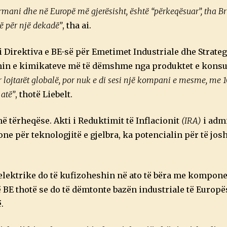
ermani dhe në Europë më gjerësisht, është “përkeqësuar”, tha B
të për një dekadë”
, tha ai.
 Direktiva e BE-së për Emetimet Industriale dhe Strategj
in e kimikateve më të dëmshme nga produktet e kons
 lojtarët globalë, por nuk e di sesi një kompani e mesme, me
 atë”
, thotë Liebelt.
më tërheqëse. Akti i Reduktimit të Inflacionit
(IRA)
i adm
one për teknologjitë e gjelbra, ka potencialin për të jos
e elektrike do të kufizoheshin në ato të bëra me kompon
ë BE thotë se do të dëmtonte bazën industriale të Europë
.