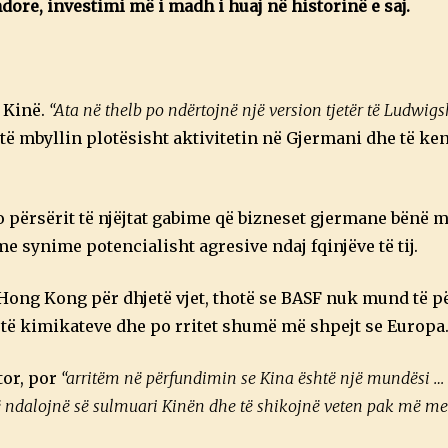
ore, investimi më i madh i huaj në historinë e saj.
 Kinë.
“Ata në thelb po ndërtojnë një version tjetër të Ludwig
 të mbyllin plotësisht aktivitetin në Gjermani dhe të ken
përsërit të njëjtat gabime që bizneset gjermane bënë m
me synime potencialisht agresive ndaj fqinjëve të tij.
 Hong Kong për dhjetë vjet, thotë se BASF nuk mund të pë
l të kimikateve dhe po rritet shumë më shpejt se Europa
tor, por
“arritëm në përfundimin se Kina është një mundësi …
ë ndalojnë së sulmuari Kinën dhe të shikojnë veten pak më me 