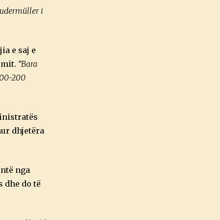
rudermüller i
ia e saj e
umit.
“Bara
 100-200
inistratës
hur dhjetëra
entë nga
s dhe do të