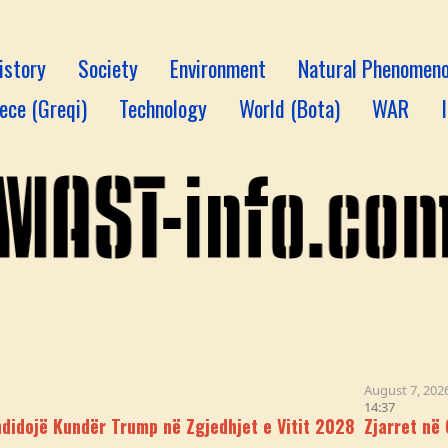
istory
Society
Environment
Natural Phenomen
ece (Greqi)
Technology
World (Bota)
WAR
August 7, 2026
14:37
undër Trump në Zgjedhjet e Vitit 2028
Zjarret në Greqi J