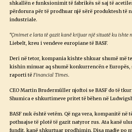
shkallën e funksionimit të fabrikës së saj të acetil
përdorura për të prodhuar një sërë produktesh të n
industriale.
“Çmimet e larta të gazit kanë krijuar një situatë ku ishte
Liebelt, kreu i vendeve europiane të BASF.
Deri në tetor, kompania kishte shkuar shumë më tej,
kishin minuar aq shumë konkurrencën e Europës, saqë
raporti të
Financial Times
.
CEO Martin Brudermüller njoftoi se BASF do të tku
Shumica e shkurtimeve pritet të bëhen në Ludwigs
BASF nuk është vetëm. Që nga vera, kompanitë në t
pothuajse të plotë të gazit natyror rus. Ata kanë ul
fundit, kanë shkurtuar prodhimin. Disa madje po m