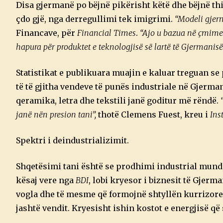
Disa gjermanë po bëjnë pikërisht këtë dhe bëjnë th
çdo gjë, nga derregullimi tek imigrimi.
“Modeli gjerm
Financave, për
Financial Times
.
“Ajo u bazua në çmimet 
hapura për produktet e teknologjisë së lartë të Gjerman
Statistikat e publikuara muajin e kaluar treguan se 
të të gjitha vendeve të punës industriale në Gjermani,
qeramika, letra dhe tekstili janë goditur më rëndë.
janë nën presion tani”,
thotë Clemens Fuest, kreu i
Inst
Spektri i deindustrializimit.
Shqetësimi tani është se prodhimi industrial mund, n
kësaj vere nga
BDI
, lobi kryesor i biznesit të Gjer
vogla dhe të mesme që formojnë shtyllën kurrizor
jashtë vendit. Kryesisht ishin kostot e energjisë 