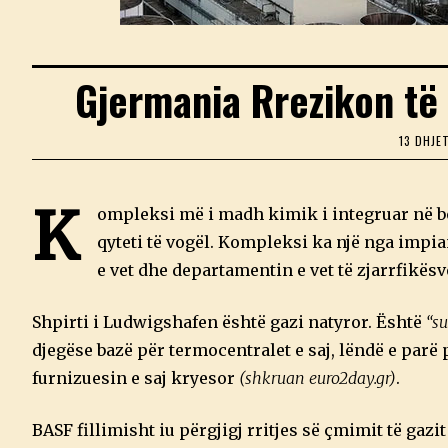
Gjermania Rrezikon të
13 DHJE
K
ompleksi më i madh kimik i integruar në b
qyteti të vogël. Kompleksi ka një nga impian
e vet dhe departamentin e vet të zjarrfikësv
Shpirti i Ludwigshafen është gazi natyror. Është
“su
djegëse bazë për termocentralet e saj, lëndë e parë 
furnizuesin e saj kryesor
(shkruan euro2day.gr)
.
BASF fillimisht iu përgjigj rritjes së çmimit të gaz