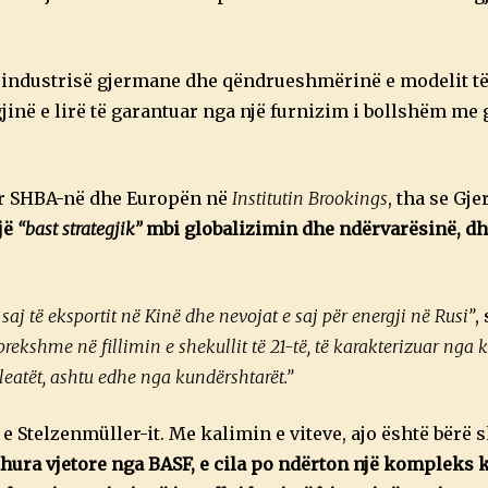
 industrisë gjermane dhe qëndrueshmërinë e modelit të 
jinë e lirë të garantuar nga një furnizim i bollshëm me 
ër SHBA-në dhe Europën në
Institutin Brookings
, tha se Gj
një
“bast strategjik”
mbi globalizimin dhe ndërvarësinë, dh
saj të eksportit në Kinë dhe nevojat e saj për energji në Rusi”
,
rekshme në fillimin e shekullit të 21-të, të karakterizuar nga
aleatët, ashtu edhe nga kundërshtarët.”
telzenmüller-it. Me kalimin e viteve, ajo është bërë 
rdhura vjetore nga BASF, e cila po ndërton një kompleks 