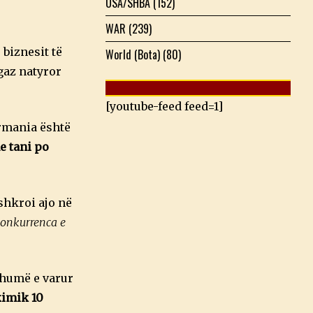
USA/SHBA
(152)
WAR
(239)
biznesit të
World (Bota)
(80)
gaz natyror
[youtube-feed feed=1]
ermania është
e tani po
 shkroi ajo në
 konkurrenca e
shumë e varur
kimik 10