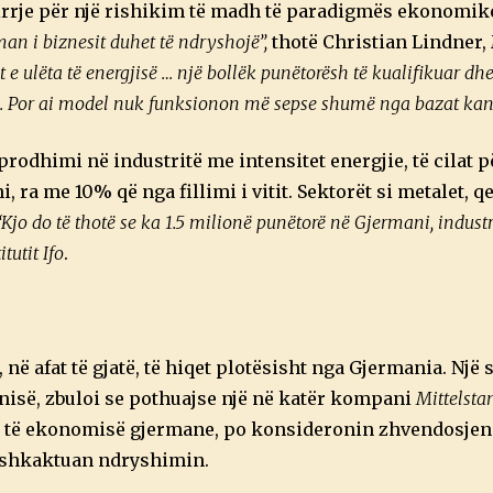
irrje për një rishikim të madh të paradigmës ekonomike
an i biznesit duhet të ndryshojë”,
thotë Christian Lindner, 
e ulëta të energjisë … një bollëk punëtorësh të kualifikuar dhe 
isë. Por ai model nuk funksionon më sepse shumë nga bazat kan
prodhimi në industritë me intensitet energjie, të cilat 
 ra me 10% që nga fillimi i vitit. Sektorët si metalet, qe
“Kjo do të thotë se ka 1.5 milionë punëtorë në Gjermani, industri
itutit Ifo
.
ë afat të gjatë, të hiqet plotësisht nga Gjermania. Një 
manisë, zbuloi se pothuajse një në katër kompani
Mittelsta
e të ekonomisë gjermane, po konsideronin zhvendosjen
që shkaktuan ndryshimin.