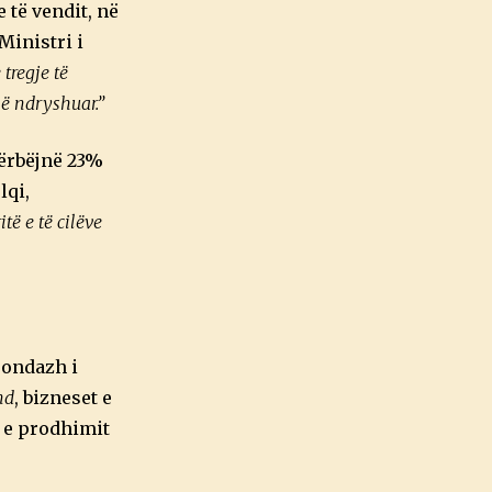
 të vendit, në
Ministri i
tregje të
ë ndryshuar.”
përbëjnë 23%
lqi,
të e të cilëve
sondazh i
nd
, bizneset e
 e prodhimit