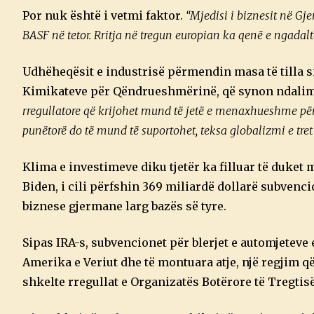
Por nuk është i vetmi faktor.
“Mjedisi i biznesit në Gj
BASF në tetor. Rritja në tregun europian ka qenë e ngadal
Udhëheqësit e industrisë përmendin masa të tilla si
Kimikateve për Qëndrueshmërinë, që synon ndalim
rregullatore që krijohet mund të jetë e menaxhueshme për
punëtorë do të mund të suportohet, teksa globalizmi e tret
Klima e investimeve diku tjetër ka filluar të duket 
Biden, i cili përfshin 369 miliardë dollarë subvenci
biznese gjermane larg bazës së tyre.
Sipas IRA-s, subvencionet për blerjet e automjetev
Amerika e Veriut dhe të montuara atje, një regjim q
shkelte rregullat e Organizatës Botërore të Tregtisë