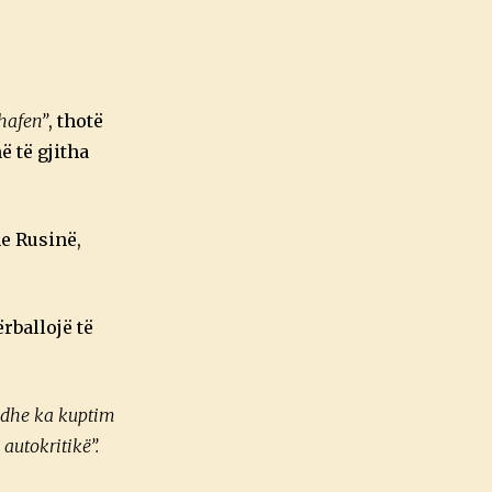
shafen”
, thotë
ë të gjitha
e Rusinë,
rballojë të
.
 dhe ka kuptim
autokritikë”.