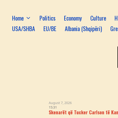
Home
Politics
Economy
Culture
H
USA/SHBA
EU/BE
Albania (Shqipëri)
Gre
August 7, 2026
15:31
Skenarët që Tucker Carlson të Kandidojë K