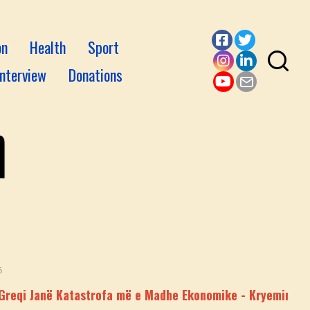
on
Health
Sport
Facebook
Twitter
Interview
Donations
Instagram
LinkedI
YouTube
Email
anë Katastrofa më e Madhe Ekonomike - Kryeministrat Grekë