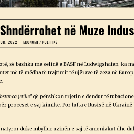
 Shndërrohet në Muze Indus
TOR, 2022
1
EKONOMI
/
POLITIKË
3
D
H
J
otë, së bashku me selinë e BASF në Ludwigshafen, ka m
E
T
tet më të mëdha të trajtimit të ujërave të zeza në Europ
O
e.
R
,
2
0
bstanca jetike”
që përshkon rrjetin e dendur të tubacione
2
për proceset e saj kimike. Por lufta e Rusisë në Ukrainë
2
it natyror duke mbyllur uzinën e saj të amoniakut dhe du