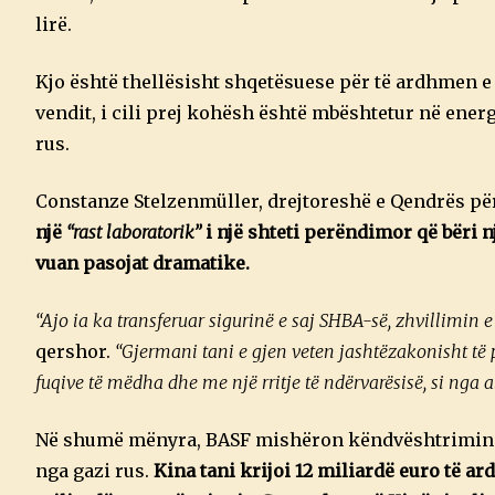
lirë.
Kjo është thellësisht shqetësuese për të ardhmen e
vendit, i cili prej kohësh është mbështetur në energ
rus.
Constanze Stelzenmüller, drejtoreshë e Qendrës p
një
“rast laboratorik”
i një shteti perëndimor që bëri 
vuan pasojat dramatike.
“Ajo ia ka transferuar sigurinë e saj SHBA-së, zhvillimin e 
qershor.
“Gjermani tani e gjen veten jashtëzakonisht të p
fuqive të mëdha dhe me një rritje të ndërvarësisë, si nga 
Në shumë mënyra, BASF mishëron këndvështrimin e S
nga gazi rus.
Kina tani krijoi 12 miliardë euro të a