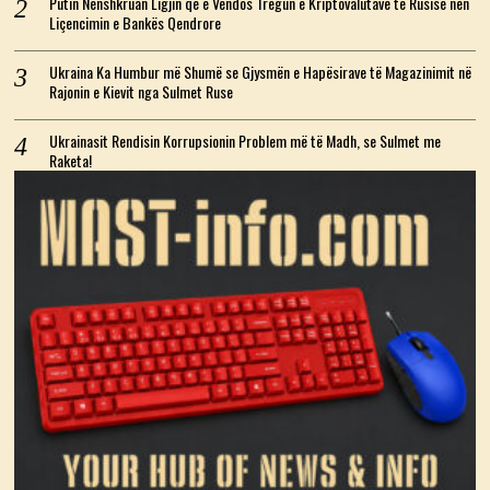
Putin Nënshkruan Ligjin që e Vendos Tregun e Kriptovalutave të Rusisë nën
Liçencimin e Bankës Qendrore
Ukraina Ka Humbur më Shumë se Gjysmën e Hapësirave të Magazinimit në
Rajonin e Kievit nga Sulmet Ruse
Ukrainasit Rendisin Korrupsionin Problem më të Madh, se Sulmet me
Raketa!