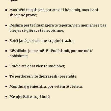
Mos bëni miq shpejt, por ata që i bëni miq, mos i vini
shpejt në provë;
Dëshira për të fituar gjëra të tepërta, vjen menjëherë pas
blerjes së gjërave të nevojshme;
Zotët janë plot zili dhe krijojnë trazira;
Këshillohu jo me më të këndëshmit, por me më të
dobishmit;
Studio atë që ia vlen të studiohet;
Të përdorësh (të thërrasësh) perënditë;
Mos thuaj gënjeshtra, por vetëm të vërteta;
Me njerëzit e tu, ji i butë.