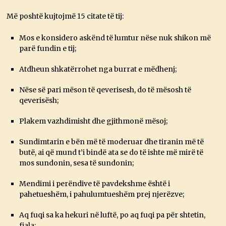
Më poshtë kujtojmë 15 citate të tij:
Mos e konsidero askënd të lumtur nëse nuk shikon më
parë fundin e tij;
Atdheun shkatërrohet nga burrat e mëdhenj;
Nëse së pari mëson të qeverisesh, do të mësosh të
qeverisësh;
Plakem vazhdimisht dhe gjithmonë mësoj;
Sundimtarin e bën më të moderuar dhe tiranin më të
butë, ai që mund t’i bindë ata se do të ishte më mirë të
mos sundonin, sesa të sundonin;
Mendimi i perëndive të pavdekshme është i
pahetueshëm, i pahulumtueshëm prej njerëzve;
Aq fuqi sa ka hekuri në luftë, po aq fuqi pa për shtetin,
fjala;