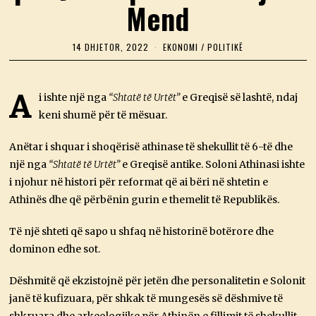
Mend
14 DHJETOR, 2022
1
EKONOMI
/
POLITIKË
4
D
H
J
A
i ishte një nga
“Shtatë të Urtët”
e Greqisë së lashtë, ndaj
E
keni shumë për të mësuar.
T
O
R
Anëtar i shquar i shoqërisë athinase të shekullit të 6-të dhe
,
2
një nga
“Shtatë të Urtët”
e Greqisë antike. Soloni Athinasi ishte
0
i njohur në histori për reformat që ai bëri në shtetin e
2
2
Athinës dhe që përbënin gurin e themelit të Republikës.
Të një shteti që sapo u shfaq në historinë botërore dhe
dominon edhe sot.
Dëshmitë që ekzistojnë për jetën dhe personalitetin e Solonit
janë të kufizuara, për shkak të mungesës së dëshmive të