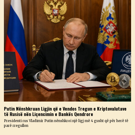
Putin Nënshkruan Ligjin që e Vendos Tregun e Kriptovalutave
të Rusisë nën Liçencimin e Bankës Qendrore
Presidenti rus Vladimir Putin nënshkroi një ligj më 4 gusht që për herë të
parë rregullon