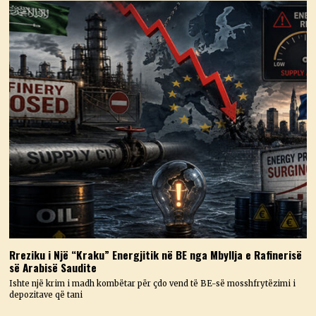
Rreziku i Një “Kraku” Energjitik në BE nga Mbyllja e Rafinerisë
së Arabisë Saudite
Ishte një krim i madh kombëtar për çdo vend të BE-së mosshfrytëzimi i
depozitave që tani