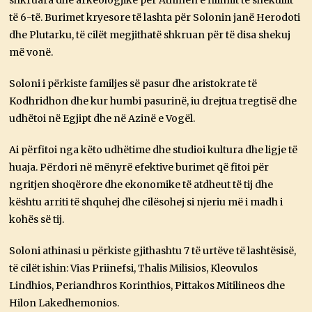
shkruara dhe arkeologjike për Athinën e fillimit të shekullit
të 6-të. Burimet kryesore të lashta për Solonin janë Herodoti
dhe Plutarku, të cilët megjithatë shkruan për të disa shekuj
më vonë.
Soloni i përkiste familjes së pasur dhe aristokrate të
Kodhridhon dhe kur humbi pasurinë, iu drejtua tregtisë dhe
udhëtoi në Egjipt dhe në Azinë e Vogël.
Ai përfitoi nga këto udhëtime dhe studioi kultura dhe ligje të
huaja. Përdori në mënyrë efektive burimet që fitoi për
ngritjen shoqërore dhe ekonomike të atdheut të tij dhe
kështu arriti të shquhej dhe cilësohej si njeriu më i madh i
kohës së tij.
Soloni athinasi u përkiste gjithashtu 7 të urtëve të lashtësisë,
të cilët ishin: Vias Priinefsi, Thalis Milisios, Kleovulos
Lindhios, Periandhros Korinthios, Pittakos Mitilineos dhe
Hilon Lakedhemonios.