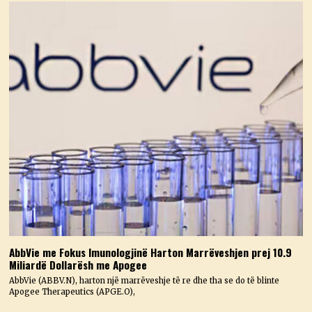
AbbVie me Fokus Imunologjinë Harton Marrëveshjen prej 10.9
Miliardë Dollarësh me Apogee
AbbVie (ABBV.N), harton një marrëveshje të re dhe tha se do të blinte
Apogee Therapeutics (APGE.O),