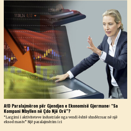
AfD Paralajmëron për Gjendjen e Ekonomisë Gjermane: “Sa
Kompani Mbyllen në Çdo Një Orë”?
“Largimi i aktiviteteve industriale nga vendi është shndërruar në një
eksod masiv.” Një paralajmërim i ri