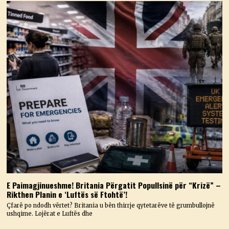
E Paimagjinueshme! Britania Përgatit Popullsinë për “Krizë” –
Rikthen Planin e ‘Luftës së Ftohtë’!
Çfarë po ndodh vërtet? Britania u bën thirrje qytetarëve të grumbullojnë
ushqime. Lojërat e Luftës dhe