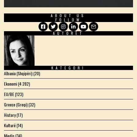
ABOUT US
FOLLOW
AUTORËT
Facebook
Twitter
Instagram
LinkedIn
YouTube
Email
KATEGORI
Albania (Shqipëri)
(20)
Ekonomi
(4 282)
EU/BE
(123)
Greece (Greqi)
(32)
History
(17)
Kulturë
(14)
Mjedis
(34)