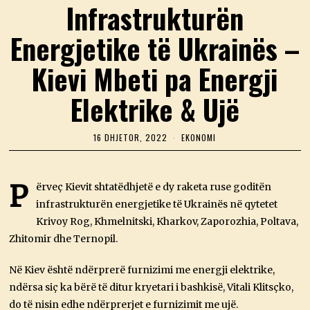
Infrastrukturën
Energjetike të Ukrainës –
Kievi Mbeti pa Energji
Elektrike & Ujë
16 DHJETOR, 2022
1
EKONOMI
6
D
H
J
P
ërveç Kievit shtatëdhjetë e dy raketa ruse goditën
E
infrastrukturën energjetike të Ukrainës në qytetet
T
O
Krivoy Rog, Khmelnitski, Kharkov, Zaporozhia, Poltava,
R
,
Zhitomir dhe Ternopil.
2
0
Në Kiev është ndërprerë furnizimi me energji elektrike,
2
2
ndërsa siç ka bërë të ditur kryetari i bashkisë, Vitali Klitsçko,
do të nisin edhe ndërprerjet e furnizimit me ujë.