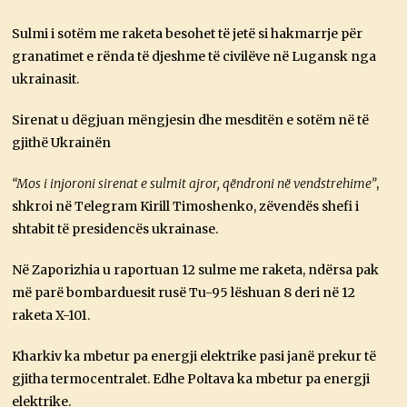
Sulmi i sotëm me raketa besohet të jetë si hakmarrje për
granatimet e rënda të djeshme të civilëve në Lugansk nga
ukrainasit.
Sirenat u dëgjuan mëngjesin dhe mesditën e sotëm në të
gjithë Ukrainën
“Mos i injoroni sirenat e sulmit ajror, qëndroni në vendstrehime”
,
shkroi në Telegram Kirill Timoshenko, zëvendës shefi i
shtabit të presidencës ukrainase.
Në Zaporizhia u raportuan 12 sulme me raketa, ndërsa pak
më parë bombarduesit rusë Tu-95 lëshuan 8 deri në 12
raketa X-101.
Kharkiv ka mbetur pa energji elektrike pasi janë prekur të
gjitha termocentralet. Edhe Poltava ka mbetur pa energji
elektrike.