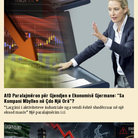
AfD Paralajmëron për Gjendjen e Ekonomisë Gjermane: “Sa
Kompani Mbyllen në Çdo Një Orë”?
“Largimi i aktiviteteve industriale nga vendi është shndërruar në një
eksod masiv.” Një paralajmërim i ri