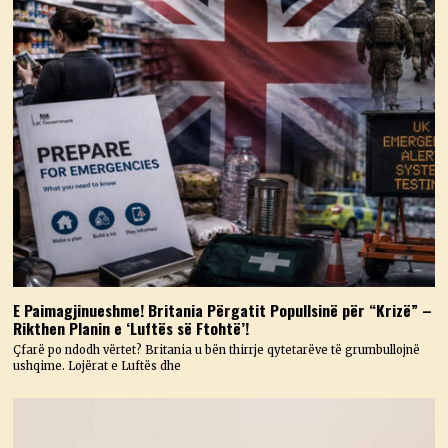
E Paimagjinueshme! Britania Përgatit Popullsinë për “Krizë” –
Rikthen Planin e ‘Luftës së Ftohtë’!
Çfarë po ndodh vërtet? Britania u bën thirrje qytetarëve të grumbullojnë
ushqime. Lojërat e Luftës dhe