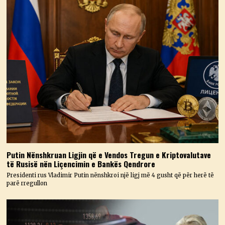
Putin Nënshkruan Ligjin që e Vendos Tregun e Kriptovalutave
të Rusisë nën Liçencimin e Bankës Qendrore
Presidenti rus Vladimir Putin nënshkroi një ligj më 4 gusht që për herë të
parë rregullon