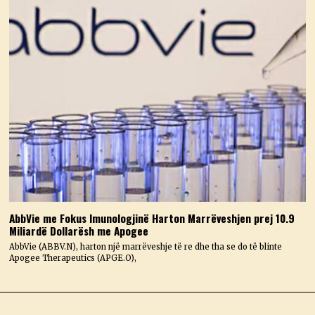
AbbVie me Fokus Imunologjinë Harton Marrëveshjen prej 10.9
Miliardë Dollarësh me Apogee
AbbVie (ABBV.N), harton një marrëveshje të re dhe tha se do të blinte
Apogee Therapeutics (APGE.O),