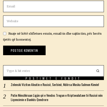
Ruaje në këtë shfletues emrin, email-in dhe sajtin tim, për herën
tjetër që komentoj.
POSTIMET E FUNDIT
Zelenski Viziton Aleatin e Rusisë, Serbinë, Ndërsa Moska Sulmon Kievin!
Putin Nënshkruan Ligjin që e Vendos Tregun e Kriptovalutave të Rusisë nën
Liçencimin e Bankës Qendrore