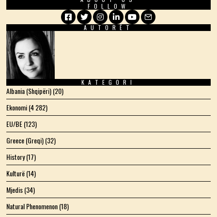
FOLLOW
AUTORËT
Facebook
Twitter
Instagram
LinkedIn
YouTube
Email
KATEGORI
Albania (Shqipëri)
(20)
Ekonomi
(4 282)
EU/BE
(123)
Greece (Greqi)
(32)
History
(17)
Kulturë
(14)
Mjedis
(34)
Natural Phenomenon
(18)