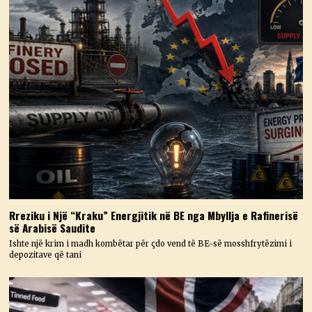
Rreziku i Një “Kraku” Energjitik në BE nga Mbyllja e Rafinerisë
së Arabisë Saudite
Ishte një krim i madh kombëtar për çdo vend të BE-së mosshfrytëzimi i
depozitave që tani