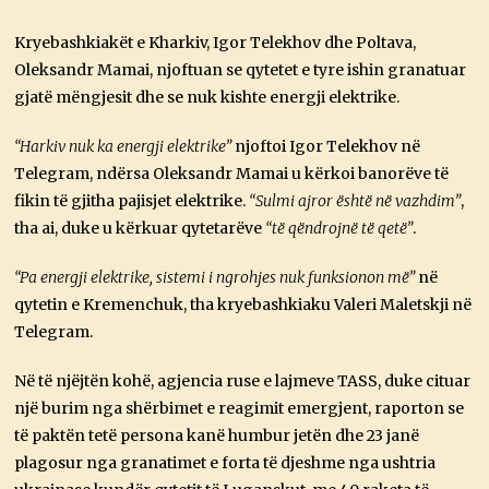
Kryebashkiakët e Kharkiv, Igor Telekhov dhe Poltava,
Oleksandr Mamai, njoftuan se qytetet e tyre ishin granatuar
gjatë mëngjesit dhe se nuk kishte energji elektrike.
“Harkiv nuk ka energji elektrike”
njoftoi Igor Telekhov në
Telegram, ndërsa Oleksandr Mamai u kërkoi banorëve të
fikin të gjitha pajisjet elektrike.
“Sulmi ajror është në vazhdim”
,
tha ai, duke u kërkuar qytetarëve
“të qëndrojnë të qetë”
.
“Pa energji elektrike, sistemi i ngrohjes nuk funksionon më”
në
qytetin e Kremenchuk, tha kryebashkiaku Valeri Maletskji në
Telegram.
Në të njëjtën kohë, agjencia ruse e lajmeve TASS, duke cituar
një burim nga shërbimet e reagimit emergjent, raporton se
të paktën tetë persona kanë humbur jetën dhe 23 janë
plagosur nga granatimet e forta të djeshme nga ushtria