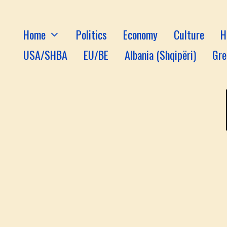
Home
Politics
Economy
Culture
H
USA/SHBA
EU/BE
Albania (Shqipëri)
Gre