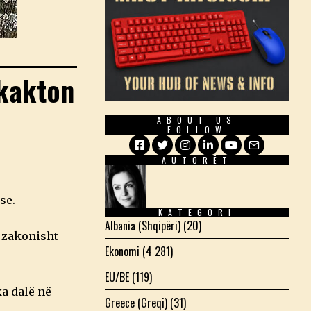
hkakton
ABOUT US
FOLLOW
AUTORËT
Facebook
Twitter
Instagram
LinkedIn
YouTube
Email
se.
KATEGORI
Albania (Shqipëri)
(20)
, zakonisht
Ekonomi
(4 281)
EU/BE
(119)
ka dalë në
Greece (Greqi)
(31)