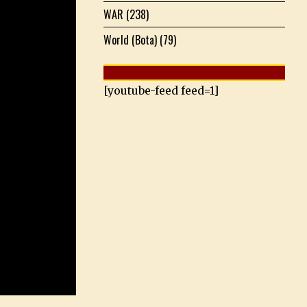
WAR
(238)
World (Bota)
(79)
[youtube-feed feed=1]