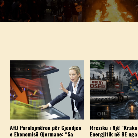
AfD Paralajmëron për Gjendjen
Rreziku i Një “Kraku
e Ekonomisë Gjermane: “Sa
Energjitik në BE nga