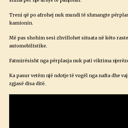
shina për një arsye të panjohur.
Treni që po afrohej nuk mundi të shmangte përplasj
kamionin.
Më pas shohim sesi zhvillohet situata në këto raste,
automobilistike.
Fatmirësisht nga përplasja nuk pati viktima njerëzo
Ka pasur vetëm një ndotje të vogël nga nafta dhe v
zgjasë disa ditë.