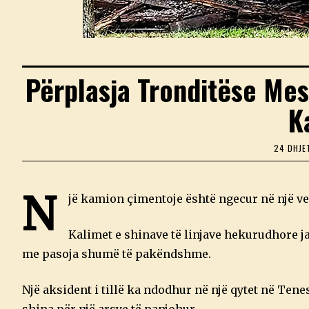
Përplasja Tronditëse Mes
K
24 DHJE
N
jë kamion çimentoje është ngecur në një ven
Kalimet e shinave të linjave hekurudhore 
me pasoja shumë të pakëndshme.
Një aksident i tillë ka ndodhur në një qytet në Ten