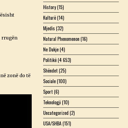
History
(15)
tësisht
Kulturë
(14)
Mjedis
(32)
ë rrugën
Natural Phenomenon
(16)
Ne Dukje
(4)
Politikë
(4 653)
Shëndet
(25)
 në zonë do të
Sociale
(100)
Sport
(6)
Teknologji
(10)
Uncategorized
(2)
USA/SHBA
(151)