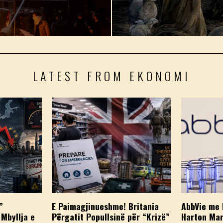
LATEST FROM EKONOMI
”
E Paimagjinueshme! Britania
AbbVie me 
 Mbyllja e
Përgatit Popullsinë për “Krizë”
Harton Mar