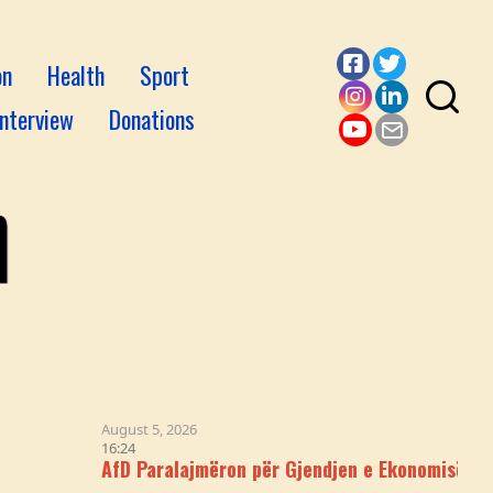
on
Health
Sport
Facebook
Twitter
Interview
Donations
Instagram
LinkedI
YouTube
Email
August 5, 2026
16:24
AfD Paralajmëron për Gjendjen e Ekonomisë Gjermane: "S