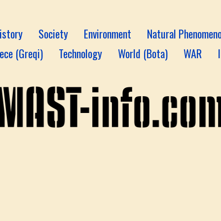
istory
Society
Environment
Natural Phenomen
ece (Greqi)
Technology
World (Bota)
WAR