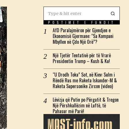
POSTIMET E FUNDIT
AfD Paralajmëron për Gjendjen e
Ekonomisë Gjermane: “Sa Kompani
Mbyllen në Çdo Një Orë”?
Një Tjetër Tentativë për të Vrarë
Presidentin Trump – Kush & Ku!
“U Drodh Toka” Sot, në Kiev: Sulm i
Rëndë Rus me Raketa Iskander-M &
Raketa Supersonike Zircon (video)
Lëvizja që Putin po Përgatit & Tregon
Një Përshkallëzim në Luftë, të
Pahasur më Parë!