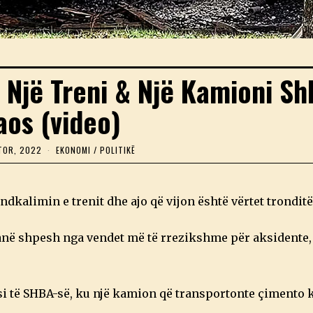
 Një Treni & Një Kamioni S
aos (video)
TOR, 2022
2
EKONOMI
/
POLITIKË
4
D
H
J
dkalimin e trenit dhe ajo që vijon është vërtet tronditë
E
T
O
janë shpesh nga vendet më të rrezikshme për aksidente
R
,
2
0
2
esi të SHBA-së, ku një kamion që transportonte çimento 
2