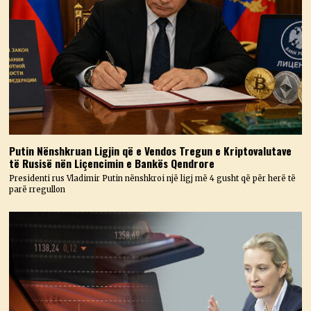
Putin Nënshkruan Ligjin që e Vendos Tregun e Kriptovalutave
të Rusisë nën Liçencimin e Bankës Qendrore
Presidenti rus Vladimir Putin nënshkroi një ligj më 4 gusht që për herë të
parë rregullon