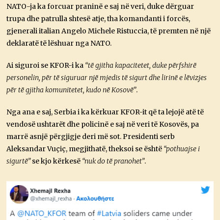
NATO-ja ka forcuar praninë e saj në veri, duke dërguar
trupa dhe patrulla shtesë atje, tha komandanti i forcës,
gjenerali italian Angelo Michele Ristuccia, të premten në një
deklaratë të lëshuar nga NATO.
Ai siguroi se KFOR-i ka
“të gjitha kapacitetet, duke përfshirë
personelin, për të siguruar një mjedis të sigurt dhe lirinë e lëvizjes
për të gjitha komunitetet, kudo në Kosovë”
.
Nga ana e saj, Serbia i ka kërkuar KFOR-it që ta lejojë atë të
vendosë ushtarët dhe policinë e saj në veri të Kosovës, pa
marrë asnjë përgjigje deri më sot. Presidenti serb
Aleksandar Vuçiç, megjithatë, theksoi se është
“pothuajse i
sigurtë”
se kjo kërkesë
“nuk do të pranohet”
.