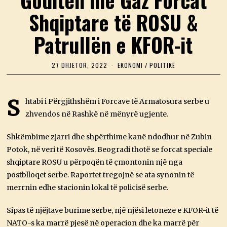
Shqiptare të ROSU &
Patrullën e KFOR-it
27 DHJETOR, 2022
2
EKONOMI
/
POLITIKË
7
D
H
J
S
htabi i Përgjithshëm i Forcave të Armatosura serbe u
E
zhvendos në Rashkë në mënyrë ugjente.
T
O
R
Shkëmbime zjarri dhe shpërthime kanë ndodhur në Zubin
,
2
Potok, në veri të Kosovës. Beogradi thotë se forcat speciale
0
shqiptare ROSU u përpoqën të çmontonin një nga
2
2
postblloqet serbe. Raportet tregojnë se ata synonin të
merrnin edhe stacionin lokal të policisë serbe.
Sipas të njëjtave burime serbe, një njësi letoneze e KFOR-it të
NATO-s ka marrë pjesë në operacion dhe ka marrë për