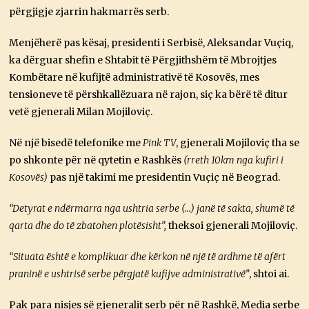
përgjigje zjarrin hakmarrës serb.
Menjëherë pas kësaj, presidenti i Serbisë, Aleksandar Vuçiq,
ka dërguar shefin e Shtabit të Përgjithshëm të Mbrojtjes
Kombëtare në kufijtë administrativë të Kosovës, mes
tensioneve të përshkallëzuara në rajon, siç ka bërë të ditur
vetë gjenerali Milan Mojiloviç.
Në një bisedë telefonike me
Pink TV
, gjenerali Mojiloviç tha se
po shkonte për në qytetin e Rashkës
(rreth 10km nga kufiri i
Kosovës)
pas një takimi me presidentin Vuçiç në Beograd.
“Detyrat e ndërmarra nga ushtria serbe (…) janë të sakta, shumë të
qarta dhe do të zbatohen plotësisht”,
theksoi gjenerali Mojiloviç.
“Situata është e komplikuar dhe kërkon në një të ardhme të afërt
praninë e ushtrisë serbe përgjatë kufijve administrativë”
, shtoi ai.
Pak para nisjes së gjeneralit serb për në Rashkë, Media serbe