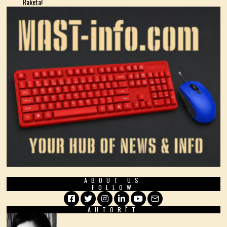
Raketa!
ABOUT US
FOLLOW
AUTORËT
Facebook
Twitter
Instagram
LinkedIn
YouTube
Email