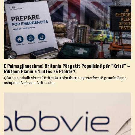
E Paimagjinueshme! Britania Përgatit Popullsinë për “Krizë” –
Rikthen Planin e ‘Luftës së Ftohtë’!
Çfarë po ndodh vërtet? Britania u bën thirrje qytetarëve të grumbullojnë
ushqime. Lojërat e Luftës dhe