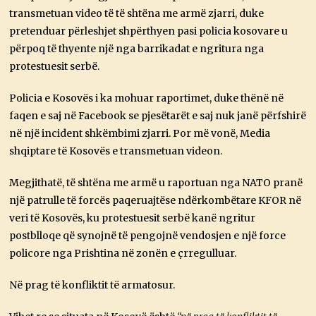
transmetuan video të të shtëna me armë zjarri, duke
pretenduar përleshjet shpërthyen pasi policia kosovare u
përpoq të thyente një nga barrikadat e ngritura nga
protestuesit serbë.
Policia e Kosovës i ka mohuar raportimet, duke thënë në
faqen e saj në Facebook se pjesëtarët e saj nuk janë përfshirë
në një incident shkëmbimi zjarri. Por më vonë, Media
shqiptare të Kosovës e transmetuan videon.
Megjithatë, të shtëna me armë u raportuan nga NATO pranë
një patrulle të forcës paqeruajtëse ndërkombëtare KFOR në
veri të Kosovës, ku protestuesit serbë kanë ngritur
postblloqe që synojnë të pengojnë vendosjen e një force
policore nga Prishtina në zonën e çrregulluar.
Në prag të konfliktit të armatosur.