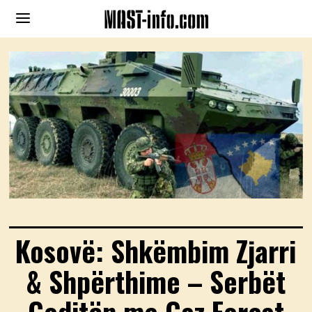
Kosovë: Shkëmbim Zjarri
& Shpërthime – Serbët
Goditën me Gaz Forcat