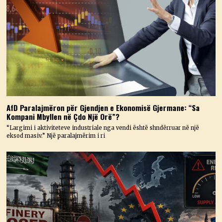
AfD Paralajmëron për Gjendjen e Ekonomisë Gjermane: “Sa
Kompani Mbyllen në Çdo Një Orë”?
“Largimi i aktiviteteve industriale nga vendi është shndërruar në një
eksod masiv.” Një paralajmërim i ri