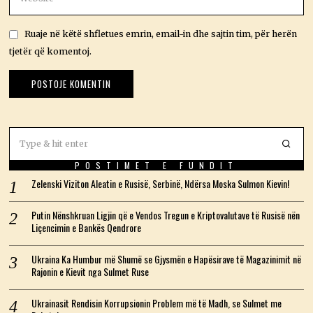
Ruaje në këtë shfletues emrin, email-in dhe sajtin tim, për herën
tjetër që komentoj.
POSTIMET E FUNDIT
Zelenski Viziton Aleatin e Rusisë, Serbinë, Ndërsa Moska Sulmon Kievin!
Putin Nënshkruan Ligjin që e Vendos Tregun e Kriptovalutave të Rusisë nën
Liçencimin e Bankës Qendrore
Ukraina Ka Humbur më Shumë se Gjysmën e Hapësirave të Magazinimit në
Rajonin e Kievit nga Sulmet Ruse
Ukrainasit Rendisin Korrupsionin Problem më të Madh, se Sulmet me