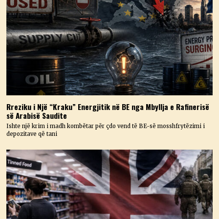
Rreziku i Një “Kraku” Energjitik në BE nga Mbyllja e Rafinerisë
së Arabisë Saudite
Ishte një krim i madh kombëtar për çdo vend të BE-së mosshfrytëzimi i
depozitave që tani