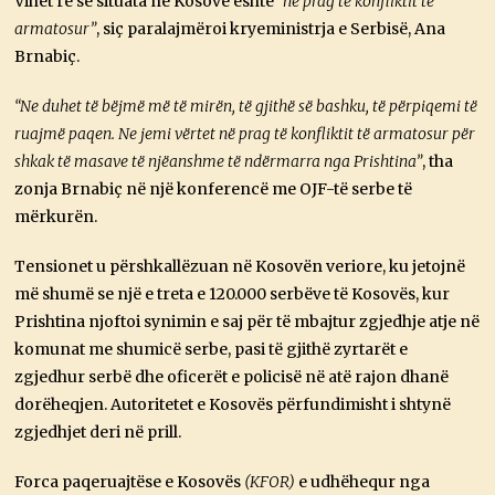
Vihet re se situata në Kosovë është
“në prag të konfliktit të
armatosur”
, siç paralajmëroi kryeministrja e Serbisë, Ana
Brnabiç.
“Ne duhet të bëjmë më të mirën, të gjithë së bashku, të përpiqemi të
ruajmë paqen. Ne jemi vërtet në prag të konfliktit të armatosur për
shkak të masave të njëanshme të ndërmarra nga Prishtina”
, tha
zonja Brnabiç në një konferencë me OJF-të serbe të
mërkurën.
Tensionet u përshkallëzuan në Kosovën veriore, ku jetojnë
më shumë se një e treta e 120.000 serbëve të Kosovës, kur
Prishtina njoftoi synimin e saj për të mbajtur zgjedhje atje në
komunat me shumicë serbe, pasi të gjithë zyrtarët e
zgjedhur serbë dhe oficerët e policisë në atë rajon dhanë
dorëheqjen. Autoritetet e Kosovës përfundimisht i shtynë
zgjedhjet deri në prill.
Forca paqeruajtëse e Kosovës
(KFOR)
e udhëhequr nga