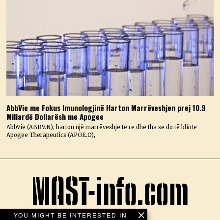
AbbVie me Fokus Imunologjinë Harton Marrëveshjen prej 10.9
Miliardë Dollarësh me Apogee
AbbVie (ABBV.N), harton një marrëveshje të re dhe tha se do të blinte
Apogee Therapeutics (APGE.O),
YOU MIGHT BE INTERESTED IN