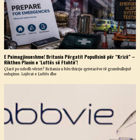
E Paimagjinueshme! Britania Përgatit Popullsinë për “Krizë” –
Rikthen Planin e ‘Luftës së Ftohtë’!
Çfarë po ndodh vërtet? Britania u bën thirrje qytetarëve të grumbullojnë
ushqime. Lojërat e Luftës dhe