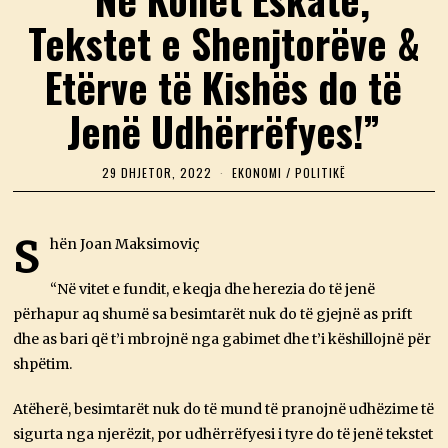
Tekstet e Shenjtorëve &
Etërve të Kishës do të
Jenë Udhërrëfyes!”
29 DHJETOR, 2022
2
EKONOMI
/
POLITIKË
9
D
H
J
S
hën Joan Maksimoviç
E
T
O
“Në vitet e fundit, e keqja dhe herezia do të jenë
R
përhapur aq shumë sa besimtarët nuk do të gjejnë as prift
,
2
dhe as bari që t’i mbrojnë nga gabimet dhe t’i këshillojnë për
0
shpëtim.
2
2
Atëherë, besimtarët nuk do të mund të pranojnë udhëzime të
sigurta nga njerëzit, por udhërrëfyesi i tyre do të jenë tekstet