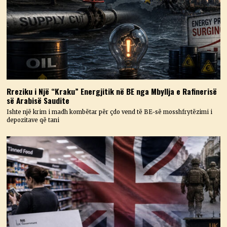
Rreziku i Një “Kraku” Energjitik në BE nga Mbyllja e Rafinerisë
së Arabisë Saudite
Ishte një krim i madh kombëtar për çdo vend të BE-së mosshfrytëzimi i
depozitave që tani