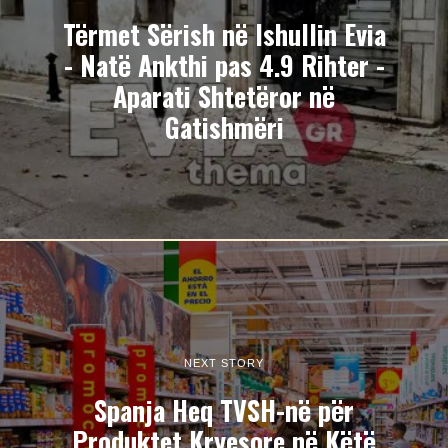
Tërmet Sërish në Ishullin Evia
- Natë Ankthi pas 4.9 Rihter -
Aparati Shtetëror në
Gatishmëri
NEXT STORY
Spanja Heq TVSH-në për
Produktet Kryesore në Këtë