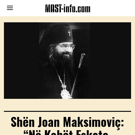
Shën Joan Maksimoviç:
“Në Kohët Eskate,