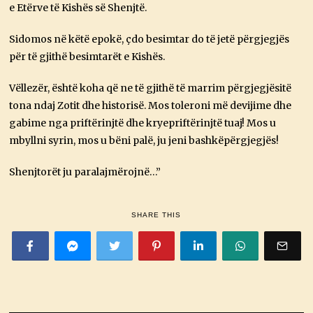
e Etërve të Kishës së Shenjtë.
Sidomos në këtë epokë, çdo besimtar do të jetë përgjegjës
për të gjithë besimtarët e Kishës.
Vëllezër, është koha që ne të gjithë të marrim përgjegjësitë
tona ndaj Zotit dhe historisë. Mos toleroni më devijime dhe
gabime nga priftërinjtë dhe kryepriftërinjtë tuaj! Mos u
mbyllni syrin, mos u bëni palë, ju jeni bashkëpërgjegjës!
Shenjtorët ju paralajmërojnë…”
SHARE THIS