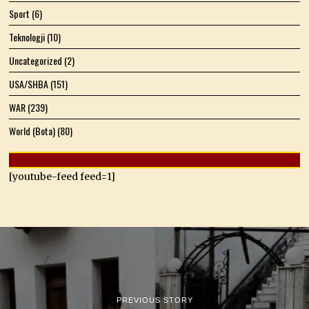
Sport
(6)
Teknologji
(10)
Uncategorized
(2)
USA/SHBA
(151)
WAR
(239)
World (Bota)
(80)
[youtube-feed feed=1]
PREVIOUS STORY