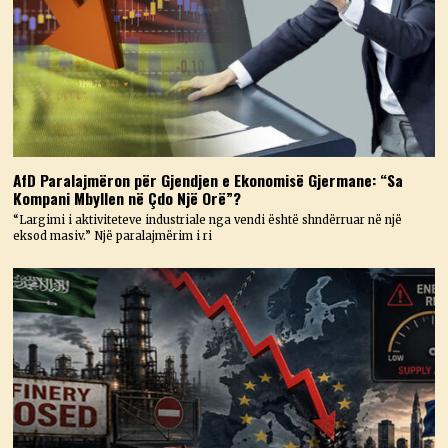
AfD Paralajmëron për Gjendjen e Ekonomisë Gjermane: “Sa
Kompani Mbyllen në Çdo Një Orë”?
“Largimi i aktiviteteve industriale nga vendi është shndërruar në një
eksod masiv.” Një paralajmërim i ri