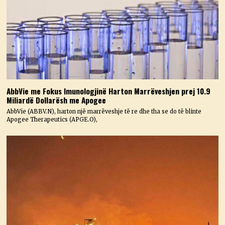
AbbVie me Fokus Imunologjinë Harton Marrëveshjen prej 10.9
Miliardë Dollarësh me Apogee
AbbVie (ABBV.N), harton një marrëveshje të re dhe tha se do të blinte
Apogee Therapeutics (APGE.O),