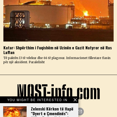
Katar: Shpërthim i Fuqishëm në Uzinën e Gazit Natyror në Ras
Laffan
Të paktën 13 të vdekur dhe 66 të plagosur. Informacionet fillestare flasin
për një aksident. Paralelisht
YOU MIGHT BE INTERESTED IN
Zelenski Kërkon të Hapë
“Dyert e Çmendinës”: