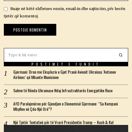
Ruaje në këtë shfletues emrin, email-in dhe sajtin tim, për herën
tjetër që komentoj.
POSTIMET E FUNDIT
Gjermani: Dron me Eksploziv u Gjet Pranë Avionit Ukrainas ‘Antonov
Airlines’ që Mbante Municione
Sulme të Rënda Ukrainase Ndaj Infrastrukturës Energjetike Ruse
AfD Paralajmëron për Gjendjen e Ekonomisë Gjermane: “Sa Kompani
Mbyllen në Çdo Një Orë”?
Një Tjetër Tentativë për të Vrarë Presidentin Trump – Kush & Ku!