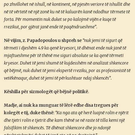
po zhvillohet në ishull, në kontinent, në pjesën veriore të ishullit dhe
në të vërtetë në një zonë ku në të kaluarën kanë ndodhur tërmete të
forta. Për momentin nuk duket se po kalojmë vijën e kuqe të
rrezikut, por gjërat janë ende të paqëndrueshme”
.
Në vijim, z. Papadopoulos u shpreh se
“nuk jemi të sigurt që
tërmeti i djeshëm 4.9 ka qenë kryesori, të dhënat ende nuk janë të
mjaftueshme për të thënë me siguri absolute se ka qenë tërmeti
kryesor. Duhet të jemi shumë të kujdesshëm në analizat shkencore
që bëjmë, nuk duhet të jemi ekspertë rreziku, por as profesionistë të
vetëkënaqur, duhet të jemi të përkushtuar ndaj shkencës”
.
Këshilla për sizmologët që bëjnë politikë.
Madje, ai nuk ka munguar të lërë edhe disa tregues për
kolegët e tij, duke thënë:
“Ka nga ata që herë luajnë rolin e njërit
dhe tjetri rolin e tjetrit dhe kam thënë se në raste të tilla kemi një
falsifikim të shkencës. Të dhënat shkencore dhe jo ndonjë