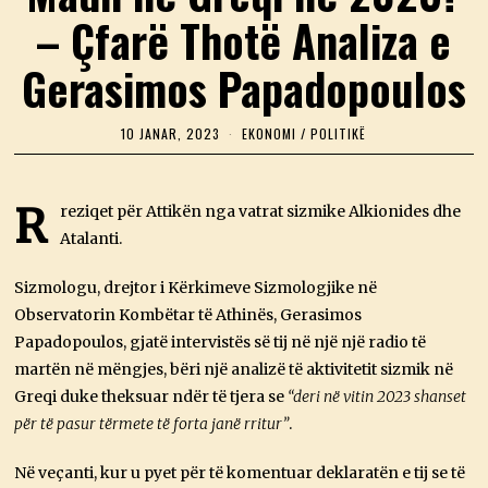
– Çfarë Thotë Analiza e
Gerasimos Papadopoulos
10 JANAR, 2023
1
EKONOMI
/
POLITIKË
0
J
A
N
R
reziqet për Attikën nga vatrat sizmike Alkionides dhe
A
Atalanti.
R
,
2
Sizmologu, drejtor i Kërkimeve Sizmologjike në
0
2
Observatorin Kombëtar të Athinës, Gerasimos
3
Papadopoulos, gjatë intervistës së tij në një një radio të
martën në mëngjes, bëri një analizë të aktivitetit sizmik në
Greqi duke theksuar ndër të tjera se
“deri në vitin 2023 shanset
për të pasur tërmete të forta janë rritur”
.
Në veçanti, kur u pyet për të komentuar deklaratën e tij se të