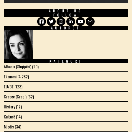
ABOUT US
FOLLOW
AUTORËT
Facebook
Twitter
Instagram
LinkedIn
YouTube
Email
KATEGORI
Albania (Shqipëri)
(20)
Ekonomi
(4 282)
EU/BE
(123)
Greece (Greqi)
(32)
History
(17)
Kulturë
(14)
Mjedis
(34)