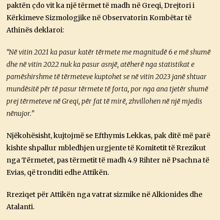
paktën çdo vit ka një tërmet të madh në Greqi, Drejtori i
Kërkimeve Sizmologjike në Observatorin Kombëtar të
Athinës deklaroi:
“Në vitin 2021 ka pasur katër tërmete me magnitudë 6 e më shumë
dhe në vitin 2022 nuk ka pasur asnjë, atëherë nga statistikat e
pamëshirshme të tërmeteve kuptohet se në vitin 2023 janë shtuar
mundësitë për të pasur tërmete të forta, por nga ana tjetër shumë
prej tërmeteve në Greqi, për fat të mirë, zhvillohen në një mjedis
nënujor.”
Njëkohësisht, kujtojmë se Efthymis Lekkas, pak ditë më parë
kishte shpallur mbledhjen urgjente të Komitetit të Rrezikut
nga Tërmetet, pas tërmetit të madh 4.9 Rihter në Psachna të
Evias, që tronditi edhe Attikën.
Rreziqet për Attikën nga vatrat sizmike në Alkionides dhe
Atalanti.