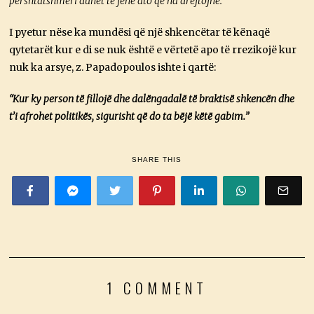
përshtatshmëri duhet të jenë ato që na drejtojnë.”
I pyetur nëse ka mundësi që një shkencëtar të kënaqë
qytetarët kur e di se nuk është e vërtetë apo të rrezikojë kur
nuk ka arsye, z. Papadopoulos ishte i qartë:
“Kur ky person të fillojë dhe dalëngadalë të braktisë shkencën dhe
t’i afrohet politikës, sigurisht që do ta bëjë këtë gabim.”
SHARE THIS
1 COMMENT