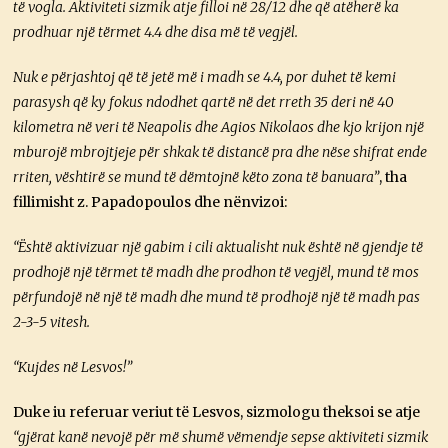
të vogla. Aktiviteti sizmik atje filloi në 28/12 dhe që atëherë ka
prodhuar një tërmet 4.4 dhe disa më të vegjël.
Nuk e përjashtoj që të jetë më i madh se 4.4, por duhet të kemi
parasysh që ky fokus ndodhet qartë në det rreth 35 deri në 40
kilometra në veri të Neapolis dhe Agios Nikolaos dhe kjo krijon një
mburojë mbrojtjeje për shkak të distancë pra dhe nëse shifrat ende
rriten, vështirë se mund të dëmtojnë këto zona të banuara”
, tha
fillimisht z. Papadopoulos dhe nënvizoi:
“Është aktivizuar një gabim i cili aktualisht nuk është në gjendje të
prodhojë një tërmet të madh dhe prodhon të vegjël, mund të mos
përfundojë në një të madh dhe mund të prodhojë një të madh pas
2-3-5 vitesh.
“Kujdes në Lesvos!”
Duke iu referuar veriut të Lesvos, sizmologu theksoi se atje
“gjërat kanë nevojë për më shumë vëmendje sepse aktiviteti sizmik