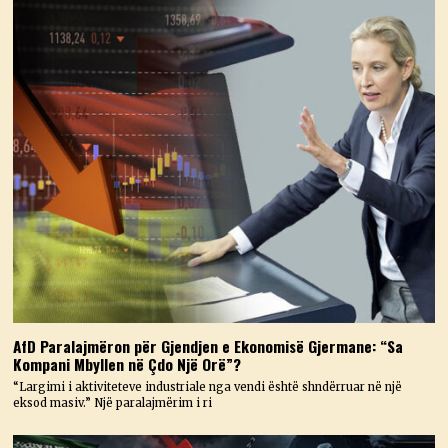
AfD Paralajmëron për Gjendjen e Ekonomisë Gjermane: “Sa
Kompani Mbyllen në Çdo Një Orë”?
“Largimi i aktiviteteve industriale nga vendi është shndërruar në një
eksod masiv.” Një paralajmërim i ri