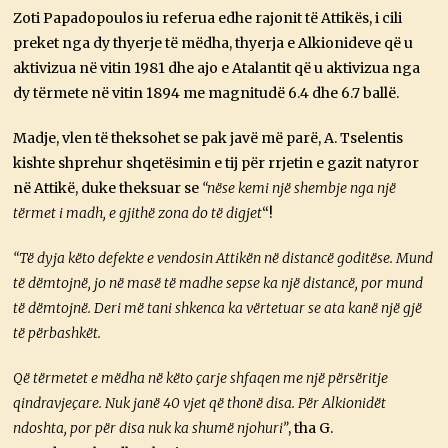
Zoti Papadopoulos iu referua edhe rajonit të Attikës, i cili
preket nga dy thyerje të mëdha, thyerja e Alkionideve që u
aktivizua në vitin 1981 dhe ajo e Atalantit që u aktivizua nga
dy tërmete në vitin 1894 me magnitudë 6.4 dhe 6.7 ballë.
Madje, vlen të theksohet se pak javë më parë, A. Tselentis
kishte shprehur shqetësimin e tij për rrjetin e gazit natyror
në Attikë, duke theksuar se
“nëse kemi një shembje nga një
tërmet i madh, e gjithë zona do të digjet
“!
“Të dyja këto defekte e vendosin Attikën në distancë goditëse. Mund
të dëmtojnë, jo në masë të madhe sepse ka një distancë, por mund
të dëmtojnë. Deri më tani shkenca ka vërtetuar se ata kanë një gjë
të përbashkët.
Që tërmetet e mëdha në këto çarje shfaqen me një përsëritje
qindravjeçare. Nuk janë 40 vjet që thonë disa. Për Alkionidët
ndoshta, por për disa nuk ka shumë njohuri”
, tha G.