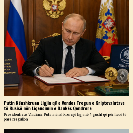
Putin Nënshkruan Ligjin që e Vendos Tregun e Kriptovalutave
të Rusisë nën Liçencimin e Bankës Qendrore
Presidenti rus Vladimir Putin nënshkroi një ligj më 4 gusht që për herë të
parë rregullon