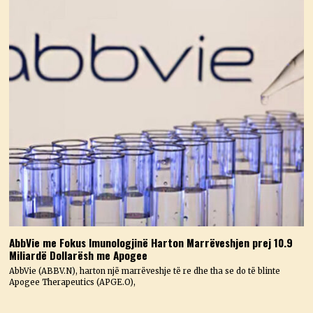
AbbVie me Fokus Imunologjinë Harton Marrëveshjen prej 10.9
Miliardë Dollarësh me Apogee
AbbVie (ABBV.N), harton një marrëveshje të re dhe tha se do të blinte
Apogee Therapeutics (APGE.O),