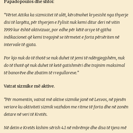
Papadopoulos dhe shtoi:
“Vërtet Attika ka sizmicitet të ulët, kërcënohet kryesisht nga thyerje
disi të largëta, për thyerjen e Fylisit nuk kemi ditur deri në vitin
1999 kur është aktivizuar, por edhe për këtë arsye të gjitha
indikacionet që kemi tregojnë se tërmetet e forta përsëriten në
intervale të gjata.
Por kjo nuk do të thotë se nuk duhet të jemi të ndërgjegjshëm, nuk
do të thotë që nuk duhet të ketë gatishmëri dhe trajnim maksimal
të banorëve dhe zbatim të rregulloreve.”
Vatrat sizmike më aktive.
“Për momentin, vatrat më aktive sizmike janë në Lesvos, në pjesën
veriore ku aktiviteti sizmik vazhdon me ritme të forta dhe në zonën
detare në veri të Kretës.
Në detin e Kretës kishim sërish 4.1 në mbrëmje dhe disa të tjera më