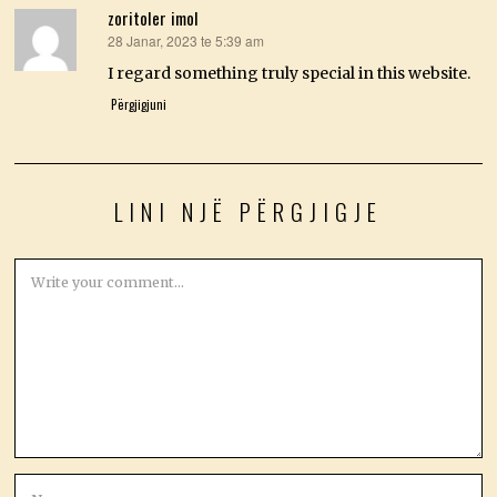
zoritoler imol
28 Janar, 2023 te 5:39 am
thotë:
I regard something truly special in this website.
Përgjigjuni
LINI NJË PËRGJIGJE