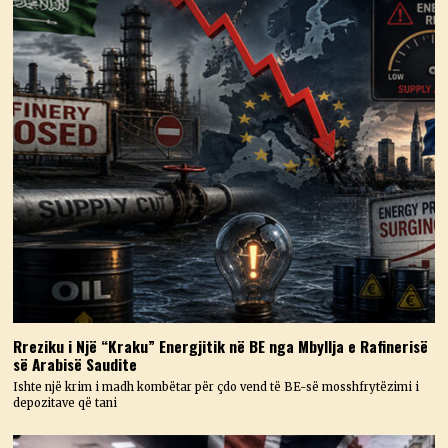
Rreziku i Një “Kraku” Energjitik në BE nga Mbyllja e Rafinerisë
së Arabisë Saudite
Ishte një krim i madh kombëtar për çdo vend të BE-së mosshfrytëzimi i
depozitave që tani