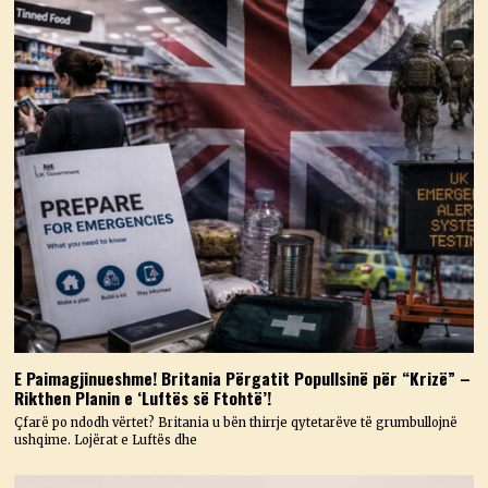
E Paimagjinueshme! Britania Përgatit Popullsinë për “Krizë” –
Rikthen Planin e ‘Luftës së Ftohtë’!
Çfarë po ndodh vërtet? Britania u bën thirrje qytetarëve të grumbullojnë
ushqime. Lojërat e Luftës dhe