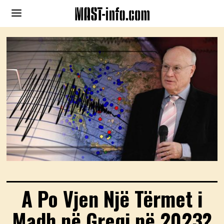
A Po Vjen Një Tërmet i
Madh në Greqi në 2023?