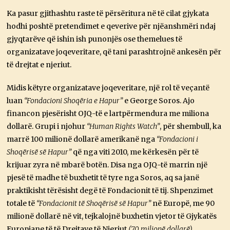
Ka pasur gjithashtu raste të përsëritura në të cilat gjykata
hodhi poshtë pretendimet e qeverive për njëanshmëri ndaj
gjyqtarëve që ishin ish punonjës ose themelues të
organizatave joqeveritare, që tani parashtrojnë ankesën për
të drejtat e njeriut.
Midis këtyre organizatave joqeveritare, një rol të veçantë
luan
“Fondacioni Shoqëria e Hapur”
e George Soros. Ajo
financon pjesërisht OJQ-të e lartpërmendura me miliona
dollarë. Grupi i njohur
“Human Rights Watch”
, për shembull, ka
marrë 100 milionë dollarë amerikanë nga
“Fondacioni i
Shoqërisë së Hapur”
që nga viti 2010, me kërkesën për të
krijuar zyra në mbarë botën. Disa nga OJQ-të marrin një
pjesë të madhe të buxhetit të tyre nga Soros, aq sa janë
praktikisht tërësisht degë të Fondacionit të tij. Shpenzimet
totale të
“Fondacionit të Shoqërisë së Hapur”
në Europë, me 90
milionë dollarë në vit, tejkalojnë buxhetin vjetor të Gjykatës
Europiane të të Drejtave të Njeriut
(70 milionë dollarë)
.