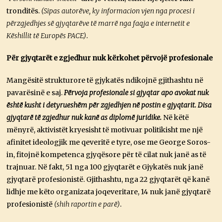
tronditës.
(Sipas autorëve, ky informacion vjen nga procesi i
përzgjedhjes së gjyqtarëve të marrë nga faqja e internetit e
Këshillit të Europës PACE)
.
Për gjyqtarët e zgjedhur nuk kërkohet përvojë profesionale
Mangësitë strukturore të gjykatës ndikojnë gjithashtu në
pavarësinë e saj.
Përvoja profesionale si gjyqtar apo avokat nuk
është kusht i detyrueshëm për zgjedhjen në postin e gjyqtarit. Disa
gjyqtarë të zgjedhur nuk kanë as diplomë juridike.
Në këtë
mënyrë, aktivistët kryesisht të motivuar politikisht me një
afinitet ideologjik me qeveritë e tyre, ose me George Soros-
in, fitojnë kompetenca gjyqësore për të cilat nuk janë as të
trajnuar. Në fakt, 51 nga 100 gjyqtarët e Gjykatës nuk janë
gjyqtarë profesionistë. Gjithashtu, nga 22 gjyqtarët që kanë
lidhje me këto organizata joqeveritare, 14 nuk janë gjyqtarë
profesionistë
(shih raportin e parë)
.