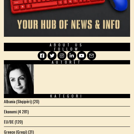
ABOUT US
FOLLOW
AUTORËT
Facebook
Twitter
Instagram
LinkedIn
YouTube
Email
KATEGORI
Albania (Shqipëri)
(20)
Ekonomi
(4 281)
EU/BE
(120)
Greece (Greqi)
(31)