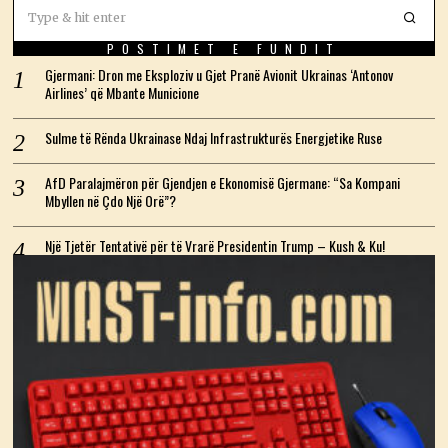
POSTIMET E FUNDIT
Gjermani: Dron me Eksploziv u Gjet Pranë Avionit Ukrainas ‘Antonov
Airlines’ që Mbante Municione
Sulme të Rënda Ukrainase Ndaj Infrastrukturës Energjetike Ruse
AfD Paralajmëron për Gjendjen e Ekonomisë Gjermane: “Sa Kompani
Mbyllen në Çdo Një Orë”?
Një Tjetër Tentativë për të Vrarë Presidentin Trump – Kush & Ku!