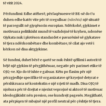
të vitit 2024.
Përfundimi: Edhe atëherë, përfaqësuesve të BE-së do t’u
duhen edhe katër vite për të rregulluar
(ndoshta)
një situatë
të parregullt në gjyqësorin europian. Ndërkohë, gjykimet e
motivuara politikisht mund të vazhdojnë të kryhen, ndonëse
Gjykata nuk i plotëson standardet e pavarësisë së gjykatave
të tjera ndërkombëtare dhe kombëtare, të cilat ajo vetë i
kërkon në disa aktgjykime.
Së fundmi, duhet bërë e qartë se nuk është qëllimi i autorit të
bëjë një gjykim të përgjithësuar, negativ për parimet etike të
OJQ-ve. Kjo do të ishte e gabuar. Këtu po flasim për një
përzgjedhje specifike të organizatave që kryejnë detyrat e
përshkruara në kontekstin e një rrjeti të madh. Disa OJQ të
njohura për të drejtat e njeriut veprojnë si aktorë të motivuar
ideologjikisht nën presion, ose kundrejt pagesës. Megjithatë,
ata përpiqen të mbajnë një profil neutral për çështje të tjera.