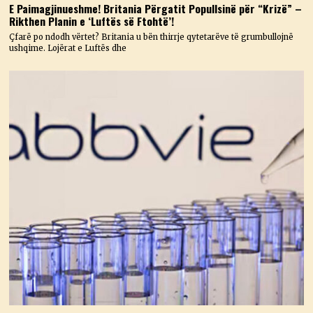
E Paimagjinueshme! Britania Përgatit Popullsinë për “Krizë” –
Rikthen Planin e ‘Luftës së Ftohtë’!
Çfarë po ndodh vërtet? Britania u bën thirrje qytetarëve të grumbullojnë
ushqime. Lojërat e Luftës dhe