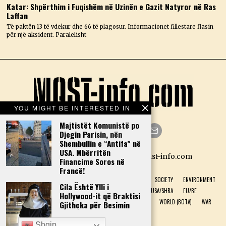
Katar: Shpërthim i Fuqishëm në Uzinën e Gazit Natyror në Ras
Laffan
Të paktën 13 të vdekur dhe 66 të plagosur. Informacionet fillestare flasin
për një aksident. Paralelisht
YOU MIGHT BE INTERESTED IN
Majtistët Komunistë po
Djegin Parisin, nën
Shembullin e “Antifa” në
Facebook
Twitter
Instagram
LinkedIn
YouTube
Email
USA. Mbërritën
Designed by N.D. — Copyright Mast-info.com
Financime Soros në
Francë!
HOME
POLITICS
ECONOMY
CULTURE
HISTORY
SOCIETY
ENVIRONMENT
Cila Është Ylli i
NATURAL PHENOMENON
HEALTH
SPORT
USA/SHBA
EU/BE
Hollywood-it që Braktisi
ALBANIA (SHQIPËRI)
GREECE (GREQI)
TECHNOLOGY
WORLD (BOTA)
WAR
Gjithçka për Besimin
INTERVIEW
DONATIONS
Shqip