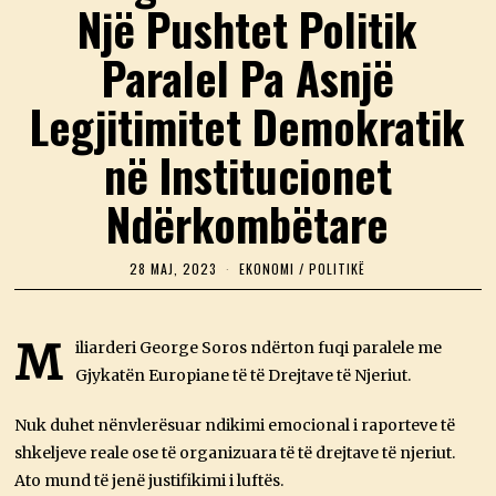
Një Pushtet Politik
Paralel Pa Asnjë
Legjitimitet Demokratik
në Institucionet
Ndërkombëtare
28 MAJ, 2023
7
EKONOMI
/
POLITIKË
S
H
K
U
M
iliarderi George Soros ndërton fuqi paralele me
R
Gjykatën Europiane të të Drejtave të Njeriut.
T
,
2
Nuk duhet nënvlerësuar ndikimi emocional i raporteve të
0
2
shkeljeve reale ose të organizuara të të drejtave të njeriut.
5
Ato mund të jenë justifikimi i luftës.