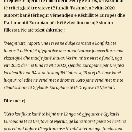
drejtave të njeriut të miliarderit George Soros, ka vazhduar
të rritet gjatë tre viteve të fundit. Tashmë, në vitin 2020,
autorët kanë tërhequr vëmendjen e Këshillit të Europës dhe
Parlamentit Europian për këtë zhvillim me një studim
fillestar. Në atë tekst shkruhej:
“Megjithatë, raporti ynë i ri vë në dukje se rastet e konfliktit të
interesit ndërmjet gjyqtarëve dhe organizatave joqeveritare ende
ekzistojnë dhe madje janë shtuar. Vetëm në tre vitet e fundit, nga
viti 2020 deri në fund të vitit 2022, Qendra Europiane për Drejtësi
ka identifikuar 54 situata konflikti interesi, 18 prej të cilave kanë
luajtur rol edhe në vendimet e dhomës. Këto janë vendimet më të
rëndësishme të Gjykatës Europiane të të Drejtave të Njeriut”
.
Dhe më tej:
“Këto konflikte kanë të bëjnë me 12 nga 46 gjyqtarët e Gjykatës
Europiane të të Drejtave të Njeriut, që kanë marrë pjesë 54 herë në
procedurat ligjore të ngritura ose të mbështetura nga fondacioni