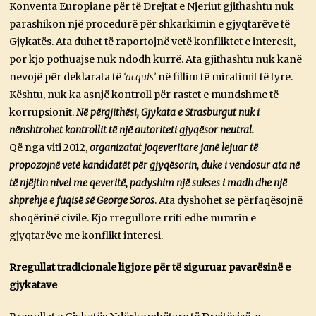
Konventa Europiane për të Drejtat e Njeriut gjithashtu nuk
parashikon një procedurë për shkarkimin e gjyqtarëve të
Gjykatës. Ata duhet të raportojnë vetë konfliktet e interesit,
por kjo pothuajse nuk ndodh kurrë. Ata gjithashtu nuk kanë
nevojë për deklarata të
‘acquis’
në fillim të miratimit të tyre.
Kështu, nuk ka asnjë kontroll për rastet e mundshme të
korrupsionit.
Në përgjithësi, Gjykata e Strasburgut nuk i
nënshtrohet kontrollit të një autoriteti gjyqësor neutral.
Që nga viti 2012,
organizatat joqeveritare janë lejuar të
propozojnë vetë kandidatët për gjyqësorin, duke i vendosur ata në
të njëjtin nivel me qeveritë, padyshim një sukses i madh dhe një
shprehje e fuqisë së George Soros
. Ata dyshohet se përfaqësojnë
shoqërinë civile. Kjo rregullore rriti edhe numrin e
gjyqtarëve me konflikt interesi.
Rregullat tradicionale ligjore për të siguruar pavarësinë e
gjykatave