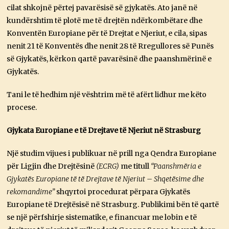
cilat shkojnë përtej pavarësisë së gjykatës. Ato janë në
kundërshtim të plotë me të drejtën ndërkombëtare dhe
Konventën Europiane për të Drejtat e Njeriut, e cila, sipas
nenit 21 të Konventës dhe nenit 28 të Rregullores së Punës
së Gjykatës, kërkon qartë pavarësinë dhe paanshmërinë e
Gjykatës.
Tani le të hedhim një vështrim më të afërt lidhur me këto
procese.
Gjykata Europiane e të Drejtave të Njeriut në Strasburg
Një studim vijues i publikuar në prill nga Qendra Europiane
për Ligjin dhe Drejtësinë
(ECRG)
me titull
“Paanshmëria e
Gjykatës Europiane të të Drejtave të Njeriut – Shqetësime dhe
rekomandime”
shqyrtoi procedurat përpara Gjykatës
Europiane të Drejtësisë në Strasburg. Publikimi bën të qartë
se një përfshirje sistematike, e financuar me lobin e të