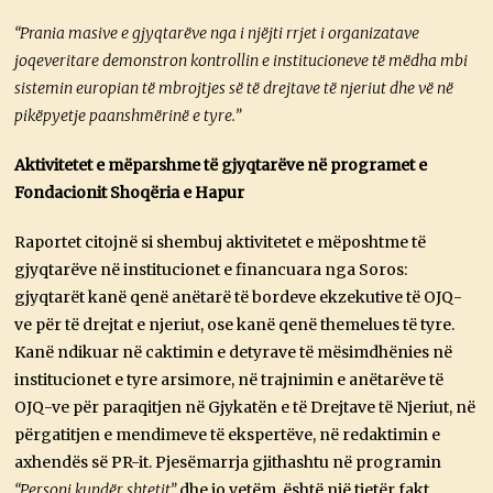
“Prania masive e gjyqtarëve nga i njëjti rrjet i organizatave
joqeveritare demonstron kontrollin e institucioneve të mëdha mbi
sistemin europian të mbrojtjes së të drejtave të njeriut dhe vë në
pikëpyetje paanshmërinë e tyre.”
Aktivitetet e mëparshme të gjyqtarëve në programet e
Fondacionit Shoqëria e Hapur
Raportet citojnë si shembuj aktivitetet e mëposhtme të
gjyqtarëve në institucionet e financuara nga Soros:
gjyqtarët kanë qenë anëtarë të bordeve ekzekutive të OJQ-
ve për të drejtat e njeriut, ose kanë qenë themelues të tyre.
Kanë ndikuar në caktimin e detyrave të mësimdhënies në
institucionet e tyre arsimore, në trajnimin e anëtarëve të
OJQ-ve për paraqitjen në Gjykatën e të Drejtave të Njeriut, në
përgatitjen e mendimeve të ekspertëve, në redaktimin e
axhendës së PR-it. Pjesëmarrja gjithashtu në programin
“Personi kundër shtetit”
dhe jo vetëm, është një tjetër fakt