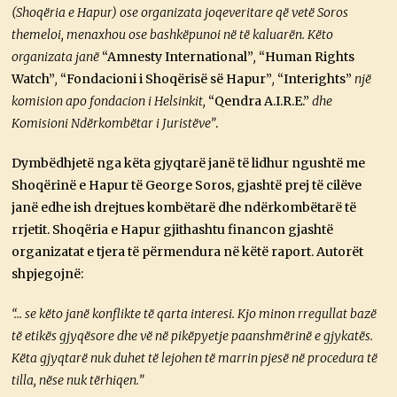
(Shoqëria e Hapur) ose organizata joqeveritare që vetë Soros
themeloi, menaxhou ose bashkëpunoi në të kaluarën. Këto
organizata janë
“Amnesty International”
,
“Human Rights
Watch”
,
“Fondacioni i Shoqërisë së Hapur”
,
“Interights”
një
komision apo fondacion i Helsinkit,
“Qendra A.I.R.E.”
dhe
Komisioni Ndërkombëtar i Juristëve”
.
Dymbëdhjetë nga këta gjyqtarë janë të lidhur ngushtë me
Shoqërinë e Hapur të George Soros, gjashtë prej të cilëve
janë edhe ish drejtues kombëtarë dhe ndërkombëtarë të
rrjetit. Shoqëria e Hapur gjithashtu financon gjashtë
organizatat e tjera të përmendura në këtë raport. Autorët
shpjegojnë:
“… se këto janë konflikte të qarta interesi. Kjo minon rregullat bazë
të etikës gjyqësore dhe vë në pikëpyetje paanshmërinë e gjykatës.
Këta gjyqtarë nuk duhet të lejohen të marrin pjesë në procedura të
tilla, nëse nuk tërhiqen.”