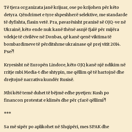
Të tjera organizata janë krijuar, ose po krijohen për këto
detyra. Qëndrimet e tyre shpeshherë selektive, me standarde
të dyfishta, flasin vetë. Pra, pavarësisht pranisë së OJQ-ve në
Ukrainë, këto ende nuk kanë thënë asnjë fjalë për mijëra
vdekje të civilëve në Donbas, që kanë qenë viktima të
bombardimeve të përditshme ukrainase që prej vitit 2014.
Pse?!
Kryesisht në Europën Lindore, këto OJQ kanë një ndikim në
rritje mbi Media-t dhe shtypin, me qëllim që të hartojnë dhe
drejtojnë narrativa kundër Rusisë.
Mbi këtë temë duhet të bëjmë edhe pyetjen: Kush po
financon protestat e klimës dhe për çfarë qëllimi?!
***
Sa më sipër po aplikohet në Shqipëri, mes SPAK dhe