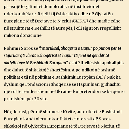
pa asnjë legjitimitet demokratik në institucionet
ndërkombëtare. Rrjeti i tij është aktiv edhe në Gjykatën
Europiane të të Drejtave të Njeriut
(GJEDNJ)
dhe madje edhe
në strukturat e Këshillit të Europës, i cili siguron rregullisht
miliona donacione.
Pohimi i Soros se
“në Bruksel, Shoqëria e Hapur po punon për të
siguruar që vlerat e shoqërisë së hapur të jenë në qendër të
aktiviteteve të Bashkimit Europian”
, është thellësisht apokaliptik
dhe duhet të shkaktojë shqetësim. A po ndikojnë tashmë
politikat e tij në politikat e Bashkimit Europian
(BE)
? Nuk ka
dyshim që Fondacioni i Shoqërisë së Hapur luan gjithashtu
një rol të rëndësishëm në Ukrainë, ku pretendon se ka qenë i
pranishëm për 30 vite.
Në çdo rast, për më shumë se 10 vite, autoritetet e Bashkimit
Europian kanë toleruar konfliktet e interesit që Soros
shkaktoi në Gjykatën Europiane të të Drejtave të Njeriut, të