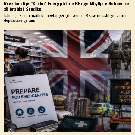
Rreziku i Një “Kraku” Energjitik në BE nga Mbyllja e Rafinerisë
së Arabisë Saudite
Ishte një krim i madh kombëtar për çdo vend të BE-së mosshfrytëzimi i
depozitave që tani