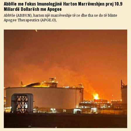
AbbVie me Fokus Imunologjinë Harton Marrëveshjen prej 10.9
Miliardë Dollarësh me Apogee
AbbVie (ABBV.N), harton një marrëveshje të re dhe tha se do të blinte
Apogee Therapeutics (APGE.O),