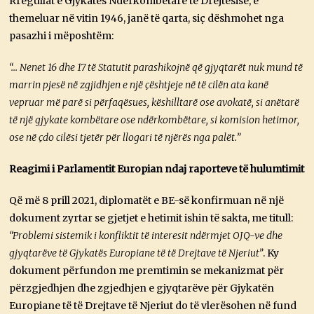
Rregullat e Gjykatës Ndërkombëtare të Drejtësisë, e
themeluar në vitin 1946, janë të qarta, siç dëshmohet nga
pasazhi i mëposhtëm:
“… Nenet 16 dhe 17 të Statutit parashikojnë që gjyqtarët nuk mund të
marrin pjesë në zgjidhjen e një çështjeje në të cilën ata kanë
vepruar më parë si përfaqësues, këshilltarë ose avokatë, si anëtarë
të një gjykate kombëtare ose ndërkombëtare, si komision hetimor,
ose në çdo cilësi tjetër për llogari të njërës nga palët.”
Reagimi i Parlamentit Europian ndaj raporteve të hulumtimit
Që më 8 prill 2021, diplomatët e BE-së konfirmuan në një
dokument zyrtar se gjetjet e hetimit ishin të sakta, me titull:
“Problemi sistemik i konfliktit të interesit ndërmjet OJQ-ve dhe
gjyqtarëve të Gjykatës Europiane të të Drejtave të Njeriut”
. Ky
dokument përfundon me premtimin se mekanizmat për
përzgjedhjen dhe zgjedhjen e gjyqtarëve për Gjykatën
Europiane të të Drejtave të Njeriut do të vlerësohen në fund