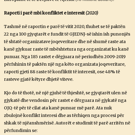
Raporti i parë mbi konfliktet e interesit
(2020)
Tashmë në raportin e parë të vitit 2020, thuhet se të paktën
22 nga 100 gjyqtarët e fundit të GJEDNJ-së ishin ish punonjës
të shtatë organizatave joqeveritare dhe në shumë raste ata
kanë gjykuar raste të mbështetura nga organizatat ku kanë
punuar. Nga 185 rastet e dëgjuara në periudhën 2009-2019
përfshinin të paktën një nga këto organizata joqeveritare,
raporti gjeti 88 raste të konfliktit të interesit, ose 48% të
rasteve gjatë këtyre dhjetë viteve.
Kjo do të thotë, në një gjuhë të thjeshtë, se gjyqtarët ulen në
gjykatë dhe vendosin për rastet e dërguara në gjykatë nga
OJQ-të për të cilat ata kanë punuar më parë. Ata nuk
zbulojnë konflikt interesi dhe as tërhiqen nga procesi për
shkak të njëanshmërisë. Autorët e studimit të parë arritën në
përfundimin se: