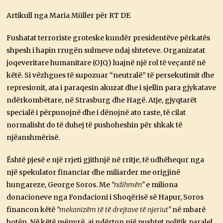
Artikull nga Maria Müller për RT DE
Fushatat terroriste groteske kundër presidentëve përkatës
shpesh i hapin rrugën sulmeve ndaj shteteve. Organizatat
joqeveritare humanitare (OJQ) luajnë një rol të veçantë në
këtë. Si vëzhgues të supozuar “neutralë” të persekutimit dhe
represionit, ata i paraqesin akuzat dhe i sjellin para gjykatave
ndërkombëtare, në Strasburg dhe Hagë. Atje, gjyqtarët
specialë i përpunojnë dhe i dënojnë ato raste, të cilat
normalisht do të duhej të pushoheshin për shkak të
njëanshmërisë.
Është pjesë e një rrjeti gjithnjë në rritje, të udhëhequr nga
një spekulator financiar dhe miliarder me origjinë
hungareze, George Soros. Me
“ndihmën”
e miliona
donacioneve nga Fondacioni i Shoqërisë së Hapur, Soros
financon këtë
“mekanizëm të të drejtave të njeriut”
në mbarë
botën. Në këtë mënyrë, ai ndërton një pushtet politik paralel