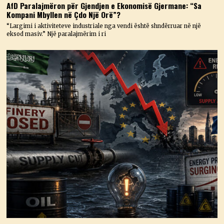
AfD Paralajmëron për Gjendjen e Ekonomisë Gjermane: “Sa
Kompani Mbyllen në Çdo Një Orë”?
“Largimi i aktiviteteve industriale nga vendi është shndërruar në një
eksod masiv.” Një paralajmërim i ri