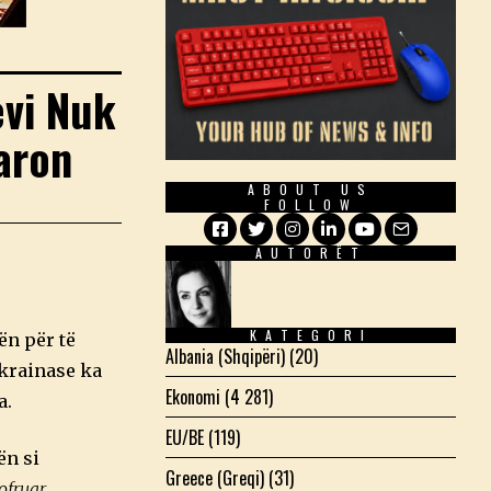
evi Nuk
aron
ABOUT US
FOLLOW
AUTORËT
Facebook
Twitter
Instagram
LinkedIn
YouTube
Email
KATEGORI
ën për të
Albania (Shqipëri)
(20)
ukrainase ka
Ekonomi
(4 281)
a.
EU/BE
(119)
ën si
Greece (Greqi)
(31)
ofruar