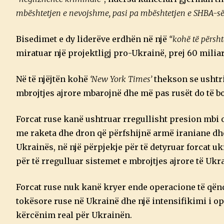
mbështetjen e nevojshme, pasi pa mbështetjen e SHBA-së 
Bisedimet e dy liderëve erdhën në një
“kohë të përs
miratuar një projektligj pro-Ukrainë, prej 60 milia
Në të njëjtën kohë
‘New York Times’
thekson se ushtri
mbrojtjes ajrore mbarojnë dhe më pas rusët do të 
Forcat ruse kanë ushtruar rregullisht presion mbi 
me raketa dhe dron që përfshijnë armë iraniane dh
Ukrainës, në një përpjekje për të detyruar forcat uk
për të rregulluar sistemet e mbrojtjes ajrore të Ukra
Forcat ruse nuk kanë kryer ende operacione të qën
tokësore ruse në Ukrainë dhe një intensifikimi i op
kërcënim real për Ukrainën.