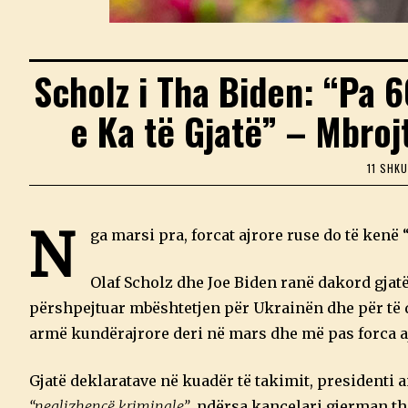
Scholz i Tha Biden: “Pa 6
e Ka të Gjatë” – Mbroj
11 SHK
N
ga marsi pra, forcat ajrore ruse do të kenë “
Olaf Scholz dhe Joe Biden ranë dakord gjatë
përshpejtuar mbështetjen për Ukrainën dhe për të d
armë kundërajrore deri në mars dhe më pas forca aj
Gjatë deklaratave në kuadër të takimit, president
“neglizhencë kriminale”
, ndërsa kancelari gjerman th