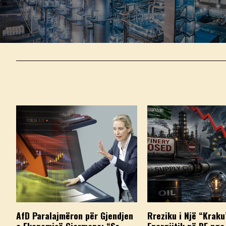
AfD Paralajmëron për Gjendjen
Rreziku i Një “Kraku