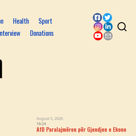
on
Health
Sport
Facebook
Twitter
Interview
Donations
Instagram
LinkedI
YouTube
Email
August 5, 2026
16:24
AfD Paralajmëron për Gjendjen e Ekonomisë Gjermane: