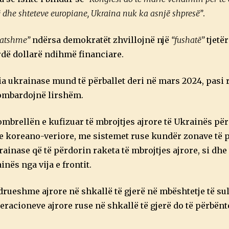
dhe shteteve europiane, Ukraina nuk ka asnjë shpresë”
.
htatshme”
ndërsa demokratët zhvillojnë një
“fushatë”
tjetër
rdë dollarë ndihmë financiare.
a ukrainase mund të përballet deri në mars 2024, pasi r
bombardojnë lirshëm.
ombrellën e kufizuar të mbrojtjes ajrore të Ukrainës p
e koreano-veriore, me sistemet ruse kundër zonave të 
rainase që të përdorin raketa të mbrojtjes ajrore, si dhe
inës nga vija e frontit.
drueshme ajrore në shkallë të gjerë në mbështetje të s
eracioneve ajrore ruse në shkallë të gjerë do të përbënt