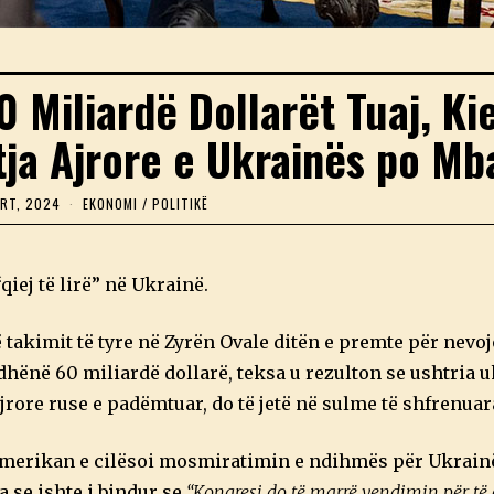
0 Miliardë Dollarët Tuaj, Ki
tja Ajrore e Ukrainës po Mb
URT, 2024
1
EKONOMI
/
POLITIKË
1
S
H
K
qiej të lirë” në Ukrainë.
U
R
T
 takimit të tyre në Zyrën Ovale ditën e premte për nevoj
,
2
hënë 60 miliardë dollarë, teksa u rezulton se ushtria 
0
2
rore ruse e padëmtuar, do të jetë në sulme të shfrenuar
4
i amerikan e cilësoi mosmiratimin e ndihmës për Ukrain
a se ishte i bindur se
“Kongresi do të marrë vendimin për të 