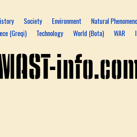
istory
Society
Environment
Natural Phenomen
ece (Greqi)
Technology
World (Bota)
WAR