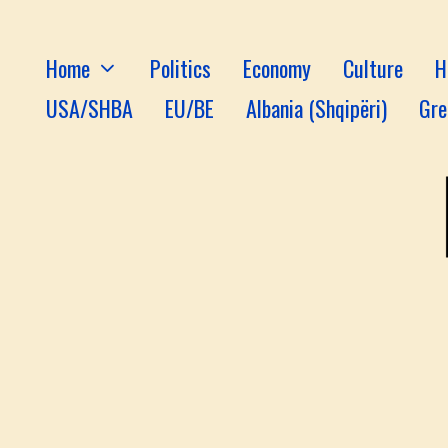
Home
Politics
Economy
Culture
H
USA/SHBA
EU/BE
Albania (Shqipëri)
Gre