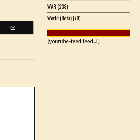
WAR
(238)
World (Bota)
(79)
[youtube-feed feed=1]