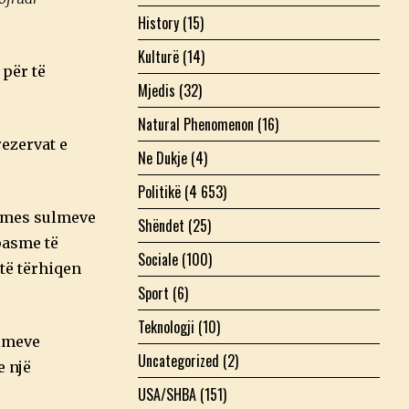
History
(15)
Kulturë
(14)
 për të
Mjedis
(32)
Natural Phenomenon
(16)
ezervat e
Ne Dukje
(4)
Politikë
(4 653)
ërmes sulmeve
Shëndet
(25)
pasme të
Sociale
(100)
 të tërhiqen
Sport
(6)
Teknologji
(10)
ulmeve
Uncategorized
(2)
e një
USA/SHBA
(151)