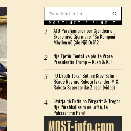
POSTIMET E FUNDIT
AfD Paralajmëron për Gjendjen e
Ekonomisë Gjermane: “Sa Kompani
Mbyllen në Çdo Një Orë”?
Një Tjetër Tentativë për të Vrarë
Presidentin Trump – Kush & Ku!
“U Drodh Toka” Sot, në Kiev: Sulm i
Rëndë Rus me Raketa Iskander-M &
Raketa Supersonike Zircon (video)
Lëvizja që Putin po Përgatit & Tregon
Një Përshkallëzim në Luftë, të
Pahasur më Parë!