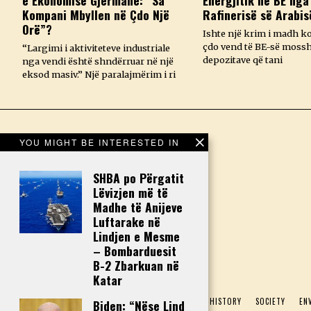
e Ekonomisë Gjermane: “Sa
Energjitik në BE nga
Kompani Mbyllen në Çdo Një
Rafinerisë së Arabis
Orë”?
Ishte një krim i madh k
çdo vend të BE-së mossh
“Largimi i aktiviteteve industriale
depozitave që tani
nga vendi është shndërruar në një
eksod masiv.” Një paralajmërim i ri
YOU MIGHT BE INTERESTED IN
SHBA po Përgatit
Lëvizjen më të
Madhe të Anijeve
Luftarake në
Lindjen e Mesme
– Bombarduesit
B-2 Zbarkuan në
Katar
HOME
POLITICS
ECONOMY
CULTURE
HISTORY
SOCIETY
EN
Biden: “Nëse Lind