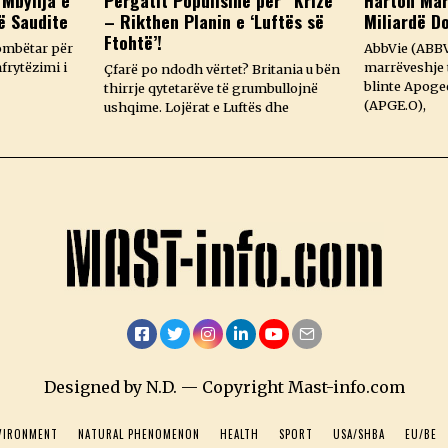
 Mbyllja e
Përgatit Popullsinë për “Krizë”
Harton Mar
ë Saudite
– Rikthen Planin e ‘Luftës së
Miliardë D
Ftohtë’!
ombëtar për
AbbVie (ABBV
frytëzimi i
marrëveshje t
Çfarë po ndodh vërtet? Britania u bën
blinte Apoge
thirrje qytetarëve të grumbullojnë
(APGE.O),
ushqime. Lojërat e Luftës dhe
Facebook
Twitter
Instagram
LinkedIn
YouTube
Email
Designed by N.D. — Copyright Mast-info.com
VIRONMENT
NATURAL PHENOMENON
HEALTH
SPORT
USA/SHBA
EU/BE