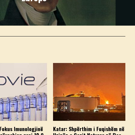
Fokus Imunologjinë
Katar: Shpërthim i Fuqishëm në