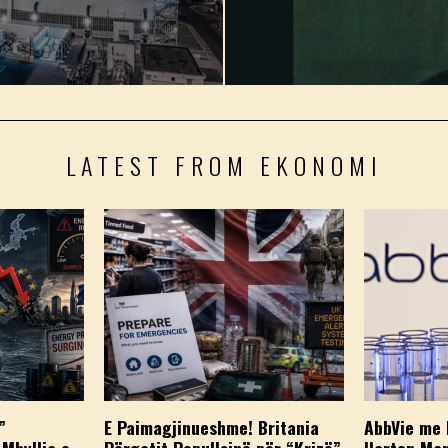
LATEST FROM EKONOMI
”
E Paimagjinueshme! Britania
AbbVie me 