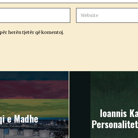
 për herën tjetër që komentoj.
Ioannis Ka
qi e Madhe
Personalitet