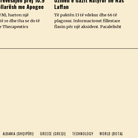
rëveshjen prej 10.9
Uzinën e Gazit Natyror në Ras
ollarësh me Apogee
Laffan
.N), harton një
Të paktën 13 të vdekur dhe 66 të
ë re dhe tha se do të
plagosur. Informacionet fillestare
e Therapeutics
flasin për një aksident. Paralelisht
ALBANIA (SHQIPËRI)
GREECE (GREQI)
TECHNOLOGY
WORLD (BOTA)