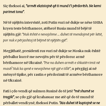
Siç theksoi ai,
“armët ekzistojnë që ti mund t’i përdorësh. Ne kemi
parimet tona”
.
Në të njëjtën intervistë, zoti Putin vuri në dukje se nëse SHBA
kryen teste bërthamore, atëherë Rusia mund të bëjë të
njëjtën gjë:
“Nuk është e nevojshme … duhet të mendojmë për këtë,
por nuk e përjashtoj të bëjmë të njëjtën gjë”.
Megjithatë, presidenti rus vuri në dukje se Moska nuk është
përballur kurrë me nevojën për të përdorur armë
bërthamore në Ukrainë.
“Pse na duhen armët e shkatërrimit në
masë? Nuk ka qenë e nevojshme një gjë e tillë”
, u përgjigj ai në
mënyrë tipike, për rastin e përdorimit të armëve bërthamore
në Ukrainë.
Fati i çdo vendi që sulmon Rusinë do të jetë
“më shumë se
tragjik”
, se çdo gjë që krahasuar me atë që do të mund të
përballet vendi ynë, theksoi Putin.
“Ata duhet të kuptojnë se ne