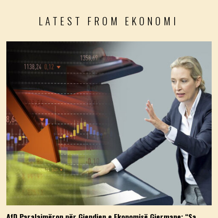
LATEST FROM EKONOMI
AfD Paralajmëron për Gjendjen e Ekonomisë Gjermane: “Sa