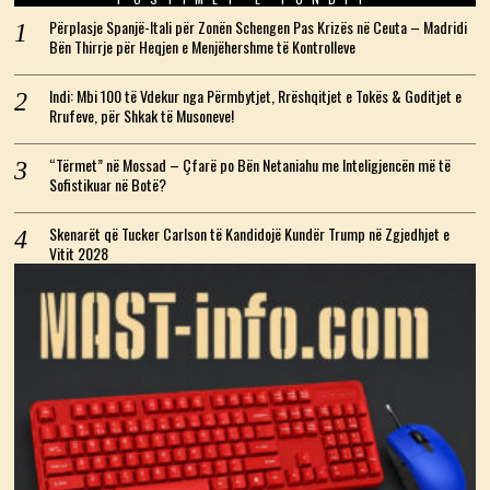
Përplasje Spanjë-Itali për Zonën Schengen Pas Krizës në Ceuta – Madridi
Bën Thirrje për Heqjen e Menjëhershme të Kontrolleve
Indi: Mbi 100 të Vdekur nga Përmbytjet, Rrëshqitjet e Tokës & Goditjet e
Rrufeve, për Shkak të Musoneve!
“Tërmet” në Mossad – Çfarë po Bën Netaniahu me Inteligjencën më të
Sofistikuar në Botë?
Skenarët që Tucker Carlson të Kandidojë Kundër Trump në Zgjedhjet e
Vitit 2028