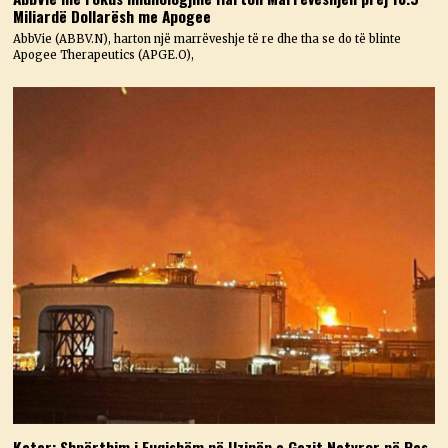
Miliardë Dollarësh me Apogee
AbbVie (ABBV.N), harton një marrëveshje të re dhe tha se do të blinte
Apogee Therapeutics (APGE.O),
Katar: Shpërthim i Fuqishëm në Uzinën e Gazit Natyror në Ras