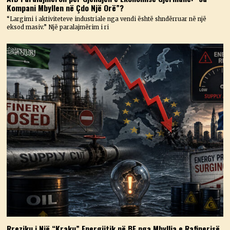
Kompani Mbyllen në Çdo Një Orë”?
“Largimi i aktiviteteve industriale nga vendi është shndërruar në një
eksod masiv.” Një paralajmërim i ri
Rreziku i Një “Kraku” Energjitik në BE nga Mbyllja e Rafinerisë