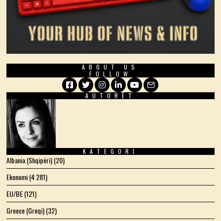
ABOUT US
FOLLOW
AUTORËT
Facebook
Twitter
Instagram
LinkedIn
YouTube
Email
KATEGORI
Albania (Shqipëri)
(20)
Ekonomi
(4 281)
EU/BE
(121)
Greece (Greqi)
(32)