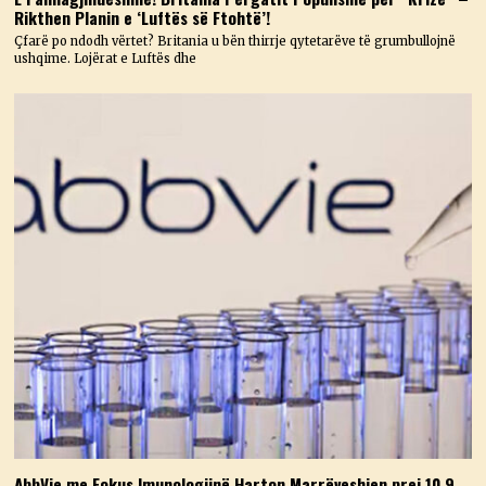
Rikthen Planin e ‘Luftës së Ftohtë’!
Çfarë po ndodh vërtet? Britania u bën thirrje qytetarëve të grumbullojnë
ushqime. Lojërat e Luftës dhe
AbbVie me Fokus Imunologjinë Harton Marrëveshjen prej 10.9