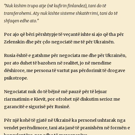
“Nuk kishim trupa atje (në kufirin finlandez), tani do të
transferohemi. Aty nuk kishte sisteme shkatërrimi, tani do të
shfaqen edhe ato.”
Por ajo që bëri përshtypje të veçantë ishte si ajo që tha për
Zelenskin dhe për çdo negociatë me të për Ukrainën.
Rusia është e gatshme për negociata me dhe për Ukrainën,
por ato duhet të bazohen në realitet, jo në mendime
dëshirore, me persona të vartut pas përdorimit të drogave
psikotrope.
Negociatat nuk do të bëjnë më pauzë për të lejuar
riarmatimin e Kievit, por ofrohet një diskutim serioz me
garancitë e sigurisë për Rusinë.
Për një kohë të gjatë në Ukrainë ka personel ushtarak nga
vendet perëndimore, tani ata janë të pranishëm në formën e