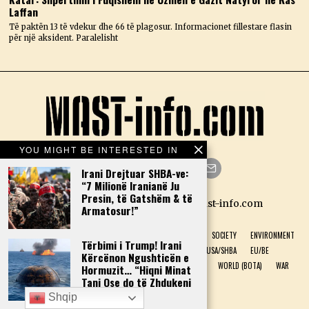
Laffan
Të paktën 13 të vdekur dhe 66 të plagosur. Informacionet fillestare flasin
për një aksident. Paralelisht
YOU MIGHT BE INTERESTED IN
Irani Drejtuar SHBA-ve:
“7 Milionë Iranianë Ju
Facebook
Twitter
Instagram
LinkedIn
YouTube
Email
Presin, të Gatshëm & të
Designed by N.D. — Copyright Mast-info.com
Armatosur!”
HOME
POLITICS
ECONOMY
CULTURE
HISTORY
SOCIETY
ENVIRONMENT
Tërbimi i Trump! Irani
NATURAL PHENOMENON
HEALTH
SPORT
USA/SHBA
EU/BE
Kërcënon Ngushticën e
ALBANIA (SHQIPËRI)
GREECE (GREQI)
TECHNOLOGY
WORLD (BOTA)
WAR
Hormuzit… “Hiqni Minat
Tani Ose do të Zhdukeni
INTERVIEW
DONATIONS
nga Harta!”
Shqip