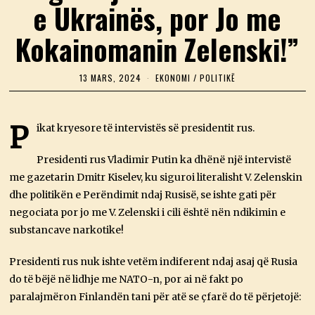
e Ukrainës, por Jo me
Kokainomanin Zelenski!”
13 MARS, 2024
1
EKONOMI
/
POLITIKË
3
M
A
R
P
ikat kryesore të intervistës së presidentit rus.
S
,
2
Presidenti rus Vladimir Putin ka dhënë një intervistë
0
me gazetarin Dmitr Kiselev, ku siguroi literalisht V. Zelenskin
2
4
dhe politikën e Perëndimit ndaj Rusisë, se ishte gati për
negociata por jo me V. Zelenski i cili është nën ndikimin e
substancave narkotike!
Presidenti rus nuk ishte vetëm indiferent ndaj asaj që Rusia
do të bëjë në lidhje me NATO-n, por ai në fakt po
paralajmëron Finlandën tani për atë se çfarë do të përjetojë: