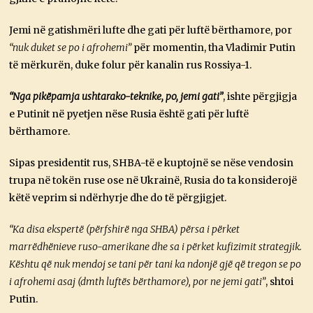
Jemi në gatishmëri lufte dhe gati për luftë bërthamore, por
“nuk duket se po i afrohemi”
për momentin, tha Vladimir Putin
të mërkurën, duke folur për kanalin rus Rossiya-1.
“Nga pikëpamja ushtarako-teknike, po, jemi gati”
, ishte përgjigja
e Putinit në pyetjen nëse Rusia është gati për luftë
bërthamore.
Sipas presidentit rus, SHBA-të e kuptojnë se nëse vendosin
trupa në tokën ruse ose në Ukrainë, Rusia do ta konsiderojë
këtë veprim si ndërhyrje dhe do të përgjigjet.
“Ka disa ekspertë (përfshirë nga SHBA) përsa i përket
marrëdhënieve ruso-amerikane dhe sa i përket kufizimit strategjik.
Kështu që nuk mendoj se tani për tani ka ndonjë gjë që tregon se po
i afrohemi asaj (dmth luftës bërthamore), por ne jemi gati”
, shtoi
Putin.