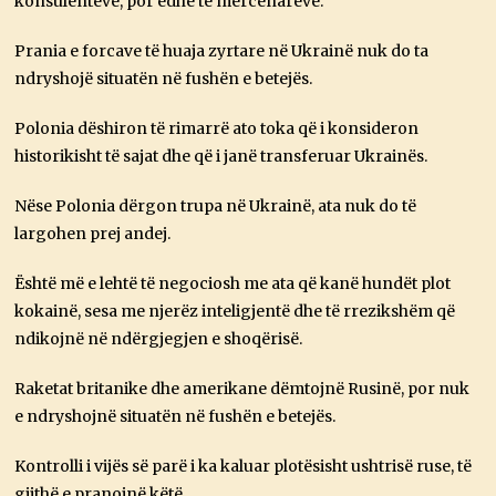
konsulentëve, por edhe të mercenarëve.
Prania e forcave të huaja zyrtare në Ukrainë nuk do ta
ndryshojë situatën në fushën e betejës.
Polonia dëshiron të rimarrë ato toka që i konsideron
historikisht të sajat dhe që i janë transferuar Ukrainës.
Nëse Polonia dërgon trupa në Ukrainë, ata nuk do të
largohen prej andej.
Është më e lehtë të negociosh me ata që kanë hundët plot
kokainë, sesa me njerëz inteligjentë dhe të rrezikshëm që
ndikojnë në ndërgjegjen e shoqërisë.
Raketat britanike dhe amerikane dëmtojnë Rusinë, por nuk
e ndryshojnë situatën në fushën e betejës.
Kontrolli i vijës së parë i ka kaluar plotësisht ushtrisë ruse, të
gjithë e pranojnë këtë.