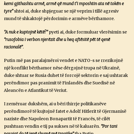
kemi gjithashtu armë, armë që mund t’i mposhtin ata në tokën e
tyre”
shtoi ai, duke shpjeguar se një veprim i tillë agresiv
mund të shkaktojë përdorimin e armëve bërthamore.
“A nuk e kuptojnë këtë?”
pyeti ai, duke formuluar vlerësimin se
“rusofobia i verbon njerëzit dhe u heq aftësitë pët të qenë
racionalë”
.
Putin më pas paralajmëroi vendet e NATO-s se rrezikojnë
një konflikt bërthamor nëse dërgojnë trupa në Ukrainë,
duke shtuar se Rusia duhet të forcojë sektorin e saj ushtarak
perëndimor pas pranimit të Finlandës dhe Suedisë në
Aleancën e Atlantikut të Veriut.
I zemëruar dukshëm, ai u bëri thirrje politikanëve
perëndimorë të kujtojnë fatet e Adolf Hitlerit të Gjermanisë
naziste dhe Napoleon Bonapartit të Francës, të cilët
pushtuan vendin e tij pa sukses në të kaluarën.
“Por tani
pasojat do të jenë shumë më tragjike”
tha Putin.