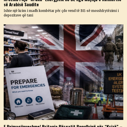
së Arabisë Saudite
Ishte një krim i madh kombëtar për çdo vend të BE-së mosshfrytëzimi i
depozitave që tani
E Paimagjinueshme! Britania Përgatit Popullsinë për “Krizë” –