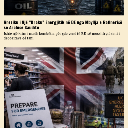
Rreziku i Një “Kraku” Energjitik në BE nga Mbyllja e Rafinerisë
së Arabisë Saudite
Ishte një krim i madh kombëtar për çdo vend të BE-së mosshfrytëzimi i
depozitave që tani