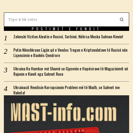
POSTIMET E FUNDIT
Zelenski Viziton Aleatin e Rusisë, Serbinë, Ndërsa Moska Sulmon Kievin!
Putin Nënshkruan Ligjin që e Vendos Tregun e Kriptovalutave të Rusisë nën
Liçencimin e Bankës Qendrore
Ukraina Ka Humbur më Shumë se Gjysmën e Hapësirave të Magazinimit në
Rajonin e Kievit nga Sulmet Ruse
Ukrainasit Rendisin Korrupsionin Problem më të Madh, se Sulmet me
Raketa!