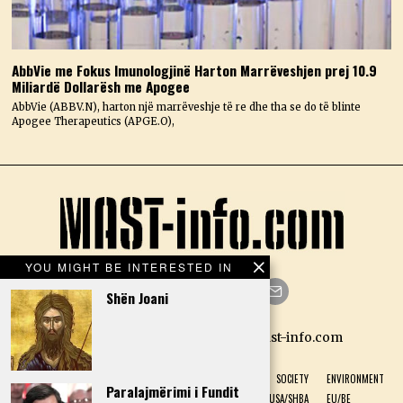
AbbVie me Fokus Imunologjinë Harton Marrëveshjen prej 10.9
Miliardë Dollarësh me Apogee
AbbVie (ABBV.N), harton një marrëveshje të re dhe tha se do të blinte
Apogee Therapeutics (APGE.O),
YOU MIGHT BE INTERESTED IN
Shën Joani
Facebook
Twitter
Instagram
LinkedIn
YouTube
Email
Designed by N.D. — Copyright Mast-info.com
HOME
POLITICS
ECONOMY
CULTURE
HISTORY
SOCIETY
ENVIRONMENT
Paralajmërimi i Fundit
NATURAL PHENOMENON
HEALTH
SPORT
USA/SHBA
EU/BE