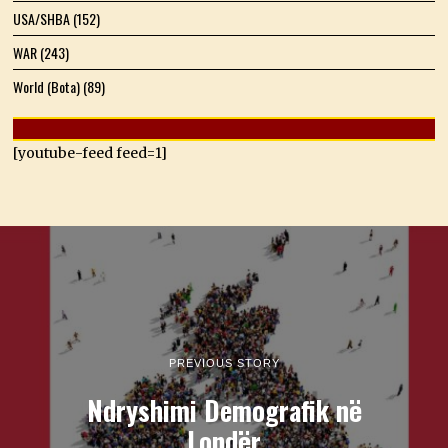
USA/SHBA
(152)
WAR
(243)
World (Bota)
(89)
[youtube-feed feed=1]
PREVIOUS STORY
Ndryshimi Demografik në
Londër