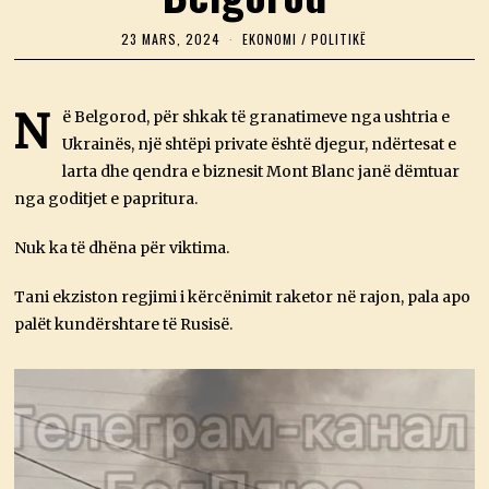
23 MARS, 2024
2
EKONOMI
/
POLITIKË
3
M
A
R
N
ë Belgorod, për shkak të granatimeve nga ushtria e
S
Ukrainës, një shtëpi private është djegur, ndërtesat e
,
2
larta dhe qendra e biznesit Mont Blanc janë dëmtuar
0
2
nga goditjet e papritura.
4
Nuk ka të dhëna për viktima.
Tani ekziston regjimi i kërcënimit raketor në rajon, pala apo
palët kundërshtare të Rusisë.