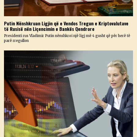
Putin Nënshkruan Ligjin që e Vendos Tregun e Kriptovalutave
të Rusisë nën Liçencimin e Bankës Qendrore
Presidenti rus Vladimir Putin nënshkroi një ligj më 4 gusht që për herë të
parë rregullon