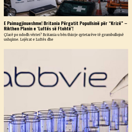
E Paimagjinueshme! Britania Përgatit Popullsinë për “Krizë” –
Rikthen Planin e ‘Luftës së Ftohtë’!
Çfarë po ndodh vërtet? Britania u bën thirrje qytetarëve të grumbullojnë
ushqime. Lojërat e Luftës dhe