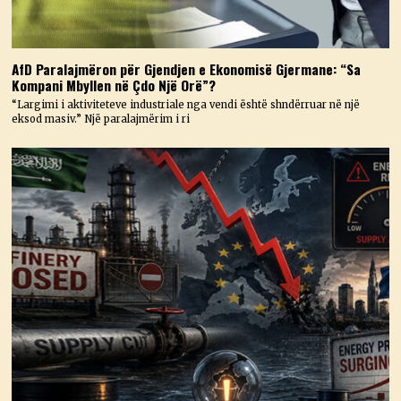
AfD Paralajmëron për Gjendjen e Ekonomisë Gjermane: “Sa
Kompani Mbyllen në Çdo Një Orë”?
“Largimi i aktiviteteve industriale nga vendi është shndërruar në një
eksod masiv.” Një paralajmërim i ri