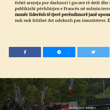
është arsyeja pse dashnori i gocave të detit dhe
publikisht përfshirjen e Francës në sulmin terro
numër liderësh të tjerë perëndimorë janë sponso
nuk nuk fshihet dot ndokush pas imuniteteve.
D
PREVIOUS STORY