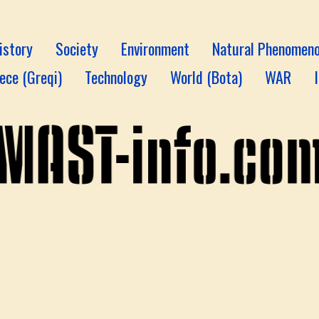
istory
Society
Environment
Natural Phenomen
ece (Greqi)
Technology
World (Bota)
WAR