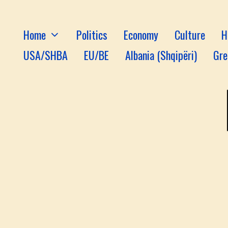
Home
Politics
Economy
Culture
H
USA/SHBA
EU/BE
Albania (Shqipëri)
Gre