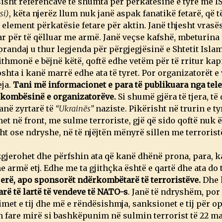
sisht referencave të shumta për përkatësinë e tyre me IS/
si)
, këta njerëz llum nuk janë aspak fanatikë fetarë, që të
 element përkatësie fetare për aktin. Janë thjesht vrasës
ar për të qëlluar me armë. Janë veçse kafshë, mbeturina 
randaj u thur legjenda për përgjegjësinë e Shtetit Islam
hmonë e bëjnë këtë, qoftë edhe vetëm për të rritur kapit
hta i kanë marrë edhe ata të tyret. Por organizatorët e 
eja.
Tani më informacionet e para të publikuara nga tele
ë kombësinë e organizatorëve.
Si shumë gjëra të tjera, të
janë zyrtarë të
“Ukrainës”
naziste. Pikërisht në trurin e ty
 në front, me sulme terroriste, gjë që sido qoftë nuk ë
sht ose ndryshe, në të njëjtën mënyrë sillen me terroristë
 zgjerohet dhe përfshin ata që kanë dhënë prona, para, 
 armë etj. Edhe me ta gjithçka është e qartë dhe ata do 
erë, apo sponsorët ndërkombëtarë të terroristëve.
Dhe 
rë të lartë të vendeve të NATO-s
. Janë të ndryshëm, po
rimet e tij dhe më e rëndësishmja, sanksionet e tij për 
 fare mirë si bashkëpunim në sulmin terrorist të 22 mar