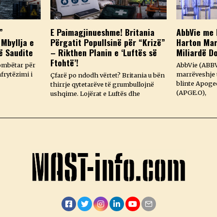
”
E Paimagjinueshme! Britania
AbbVie me 
 Mbyllja e
Përgatit Popullsinë për “Krizë”
Harton Mar
ë Saudite
– Rikthen Planin e ‘Luftës së
Miliardë D
Ftohtë’!
ombëtar për
AbbVie (ABBV
frytëzimi i
marrëveshje t
Çfarë po ndodh vërtet? Britania u bën
blinte Apoge
thirrje qytetarëve të grumbullojnë
(APGE.O),
ushqime. Lojërat e Luftës dhe