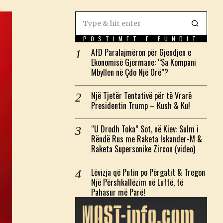
POSTIMET E FUNDIT
AfD Paralajmëron për Gjendjen e
Ekonomisë Gjermane: “Sa Kompani
Mbyllen në Çdo Një Orë”?
Një Tjetër Tentativë për të Vrarë
Presidentin Trump – Kush & Ku!
“U Drodh Toka” Sot, në Kiev: Sulm i
Rëndë Rus me Raketa Iskander-M &
Raketa Supersonike Zircon (video)
Lëvizja që Putin po Përgatit & Tregon
Një Përshkallëzim në Luftë, të
Pahasur më Parë!