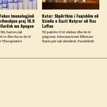
Fokus Imunologjinë
Katar: Shpërthim i Fuqishëm në
rëveshjen prej 10.9
Uzinën e Gazit Natyror në Ras
ollarësh me Apogee
Laffan
.N), harton një
Të paktën 13 të vdekur dhe 66 të
ë re dhe tha se do të
plagosur. Informacionet fillestare
e Therapeutics
flasin për një aksident. Paralelisht