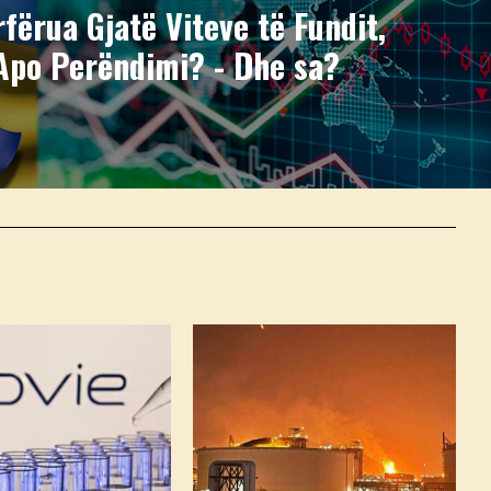
fërua Gjatë Viteve të Fundit,
Apo Perëndimi? - Dhe sa?