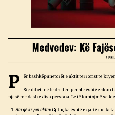
Medvedev: Kë Fajëso
7 PRI
P
ër bashkëpunëtorët e aktit terrorist të kry
Siç dihet, në të drejtën penale është zakon t
pjesë me dashje disa persona. Le të kuptojmë se ku
Ata që kryen aktin:
Gjithçka është e qartë me këta