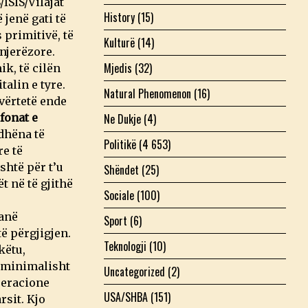
ISIS/Vilajat
History
(15)
 jenë gati të
 primitivë, të
Kulturë
(14)
njerëzore.
Mjedis
(32)
ik, të cilën
alin e tyre.
Natural Phenomenon
(16)
vërtetë ende
Ne Dukje
(4)
fonat e
 dhëna të
Politikë
(4 653)
re të
shtë për t’u
Shëndet
(25)
t në të gjithë
Sociale
(100)
kanë
Sport
(6)
të përgjigjen.
Teknologji
(10)
këtu,
r minimalisht
Uncategorized
(2)
operacione
USA/SHBA
(151)
sit. Kjo