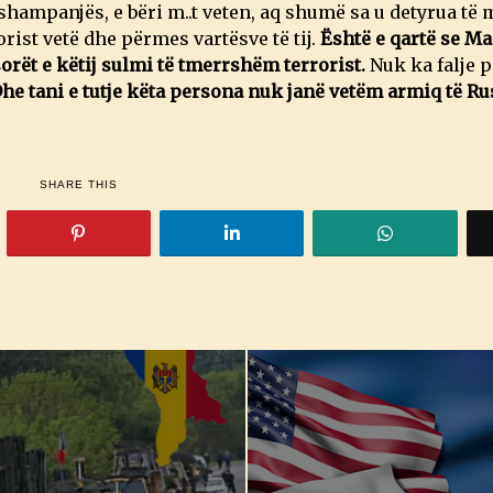
 shampanjës, e bëri m..t veten, aq shumë sa u detyrua të
rist vetë dhe përmes vartësve të tij.
Është e qartë se Ma
rët e këtij sulmi të tmerrshëm terrorist.
Nuk ka falje p
he tani e tutje këta persona nuk janë vetëm armiq të Ru
SHARE THIS