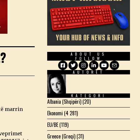
t?
ABOUT US
FOLLOW
AUTORËT
Facebook
Twitter
Instagram
LinkedIn
YouTube
Email
KATEGORI
Albania (Shqipëri)
(20)
 të marrin
Ekonomi
(4 281)
EU/BE
(119)
 veprimet
Greece (Greqi)
(31)