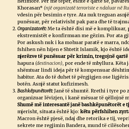
hetimore. Për më tepër, është e qartë se, pavarë
Khorasan*
(një organizatë terroriste e ndaluar në Ru
vdesin për besimin e tyre. Ata nuk treguan asnjë
punësuar, për relativisht pak para dhe të trajnu
Organizatorët:
Me ta është disi më e komplikuar, p
ekstremistët e konfirmuan me gëzim. Por ata gjit
Por askush nuk i ka mohuar paratë e marra, ndos
fshihen nën hijen e Shtetit Islamik, kjo është id
njerëzve të punësuar për krimin, tregojnë qart
hapura
(destinacion)
, por ende të mbyllura. Këta 
shëmtuar lindi ideja për të kompensuar dështimet
habitur. Ata do të duhet të përgjigjen ose ligjëri
botën. Asnjë statut kufizimesh.
Bashkëpunëtorët:
Janë të shumtë. Rrethi i tyre po
organizuar lëvizjen, i kanë mësuar të qëllojnë me
Shumë më interesantë janë bashkëpunëtorët e tj
mjerisht, situata është kjo:
këtu përfshihen zyrta
Macron është pjesë, ndaj dhe retorika e tij, vep
sekrete me regjimin Bandera, mund të cilësohen