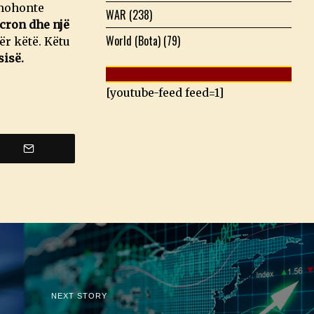
 mohonte
WAR
(238)
cron dhe një
World (Bota)
(79)
ër këtë. Këtu
sisë.
[youtube-feed feed=1]
NEXT STORY