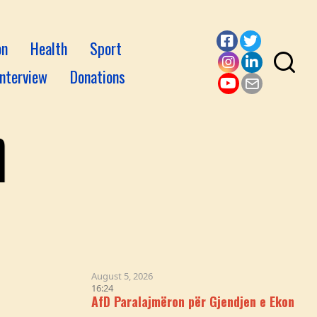
on
Health
Sport
Facebook
Twitter
Interview
Donations
Instagram
LinkedI
YouTube
Email
August 5, 2026
16:24
AfD Paralajmëron për Gjendjen e Ekonomisë Gjermane