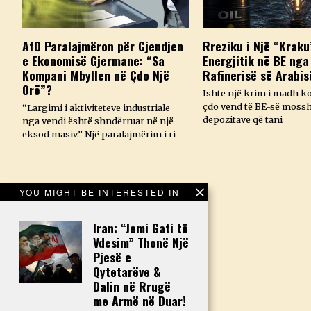
AfD Paralajmëron për Gjendjen
Rreziku i Një “Kraku
e Ekonomisë Gjermane: “Sa
Energjitik në BE nga
Kompani Mbyllen në Çdo Një
Rafinerisë së Arabis
Orë”?
Ishte një krim i madh k
çdo vend të BE-së mossh
“Largimi i aktiviteteve industriale
depozitave që tani
nga vendi është shndërruar në një
eksod masiv.” Një paralajmërim i ri
YOU MIGHT BE INTERESTED IN
Iran: “Jemi Gati të
Vdesim” Thonë Një
Pjesë e
Qytetarëve &
Dalin në Rrugë
me Armë në Duar!