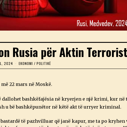
n Rusia për Aktin Terroris
LL, 2024
7
EKONOMI
/
POLITIKË
P
R
I
L
er më 22 mars në Moskë.
L
,
2
ë dallohet bashkëfajësia në kryerjen e një krimi, kur në
0
2
sh u bë bashkëpunëtor në këtë akt të urryer kriminal.
4
 bastardë të pazhvilluar që janë kapur, me ta po kryhen