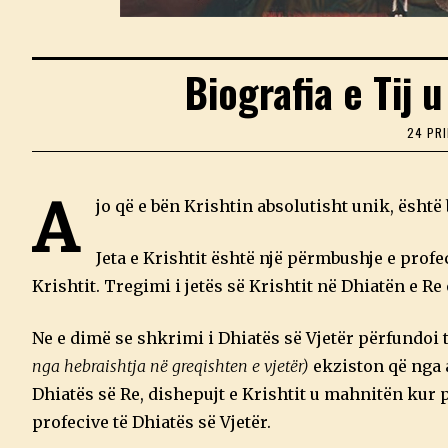
Biografia e Tij 
24 PRI
A
jo që e bën Krishtin absolutisht unik, është 
Jeta e Krishtit është një përmbushje e profe
Krishtit. Tregimi i jetës së Krishtit në Dhiatën e R
Ne e dimë se shkrimi i Dhiatës së Vjetër përfundoi t
nga hebraishtja në greqishten e vjetër)
ekziston që nga 
Dhiatës së Re, dishepujt e Krishtit u mahnitën kur p
profecive të Dhiatës së Vjetër.