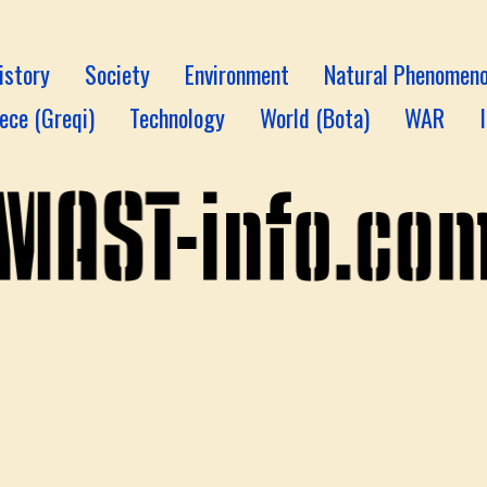
istory
Society
Environment
Natural Phenomen
ece (Greqi)
Technology
World (Bota)
WAR
A
1