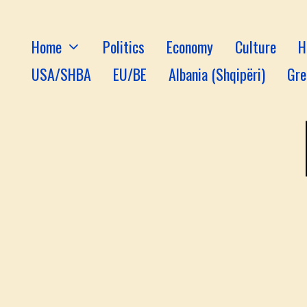
Home
Politics
Economy
Culture
H
USA/SHBA
EU/BE
Albania (Shqipëri)
Gre