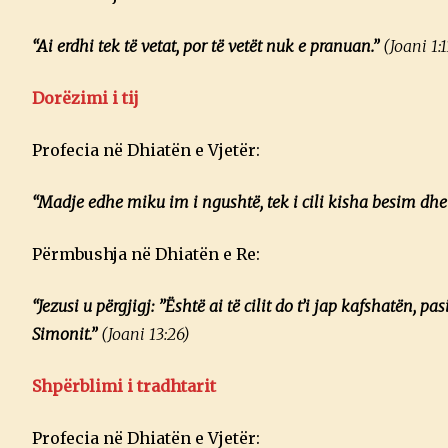
“Ai erdhi tek të vetat, por të vetët nuk e pranuan.”
(Joani 1:1
Dorëzimi i tij
Profecia në Dhiatën e Vjetër:
“Madje edhe miku im i ngushtë, tek i cili kisha besim dhe
Përmbushja në Dhiatën e Re:
“Jezusi u përgjigj: ”Është ai të cilit do t’i jap kafshatën, p
Simonit.”
(Joani 13:26)
Shpërblimi i tradhtarit
Profecia në Dhiatën e Vjetër: