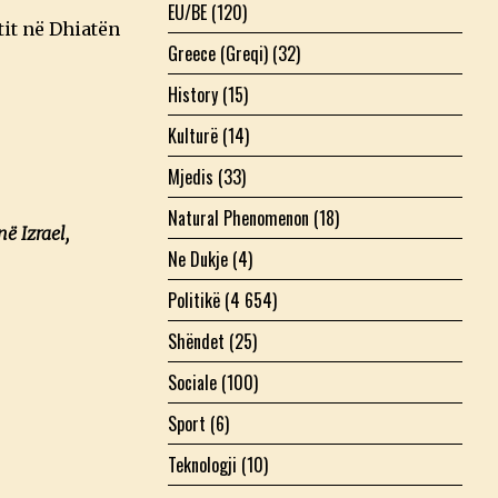
EU/BE
(120)
tit në Dhiatën
Greece (Greqi)
(32)
History
(15)
Kulturë
(14)
Mjedis
(33)
Natural Phenomenon
(18)
në Izrael,
Ne Dukje
(4)
Politikë
(4 654)
Shëndet
(25)
Sociale
(100)
Sport
(6)
Teknologji
(10)