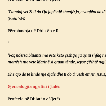
“Prandaj vet Zoti do t’ju japë një shenjë: Ja, e virgjëra do
(Isaia 7:14)
Përmbushja në Dhiatën e Re:
“
“Por, ndërsa bluante me vete këto çështje, ja që iu shfaq në ë
marrësh me vete Marinë si gruan tënde, sepse ç’është ngji
Dhe ajo do të lindë një djalë dhe ti do t’i vësh emrin Jezus
Gjenealogjia nga fisi i Judës
Profecia në Dhiatën e Vjetër: