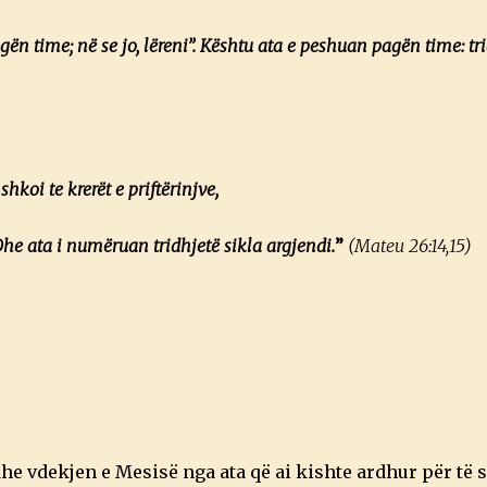
agën time; në se jo, lëreni”. Kështu ata e peshuan pagën time: tr
koi te krerët e priftërinjve,
 Dhe ata i numëruan tridhjetë sikla argjendi.
”
(Mateu 26:14,15)
he vdekjen e Mesisë nga ata që ai kishte ardhur për të 