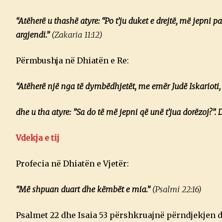
“Atëherë u thashë atyre: “Po t’ju duket e drejtë, më jepni p
argjendi.”
(Zakaria 11:12)
Përmbushja në Dhiatën e Re:
“Atëherë një nga të dymbëdhjetët, me emër Judë Iskarioti, sh
dhe u tha atyre: ”Sa do të më jepni që unë t’jua dorëzoj?”.
Vdekja e tij
Profecia në Dhiatën e Vjetër:
“Më shpuan duart dhe këmbët e mia.”
(Psalmi 22:16)
Psalmet 22 dhe Isaia 53 përshkruajnë përndjekjen d