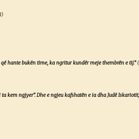
1)
 që hante bukën time, ka ngritur kundër meje thembrën e tij.”
asi ta kem ngjyer”. Dhe e ngjeu kafshatën e ia dha Judë Iskariotit, 