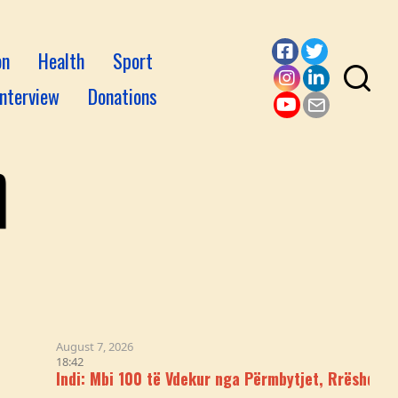
on
Health
Sport
Facebook
Twitter
Interview
Donations
Instagram
LinkedI
YouTube
Email
ugust 7, 2026
8:42
Indi: Mbi 100 të Vdekur nga Përmbytjet, Rrëshqitjet e Tokë