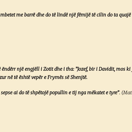
 të mbetet me barrë dhe do të lindë një fëmijë të cilin do ta quaj
ndërr një engjëll i Zotit dhe i tha: ”Jozef, bir i Davidit, mos ki 
zur në të është vepër e Frymës së Shenjtë.
, sepse ai do të shpëtojë popullin e tij nga mëkatet e tyre”
.
(Mate