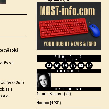
te në tokë.
ABOUT US
FOLLOW
jetës së
AUTORËT
Facebook
Twitter
Instagram
LinkedIn
YouTube
Email
inta
(përkthim
jijtë e
KATEGORI
Albania (Shqipëri)
(20)
hja e
Ekonomi
(4 281)