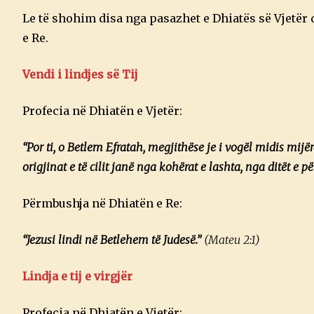
Le të shohim disa nga pasazhet e Dhiatës së Vjetër
e Re.
Vendi i lindjes së Tij
Profecia në Dhiatën e Vjetër:
“Por ti, o Betlem Efratah, megjithëse je i vogël midis mijër
origjinat e të cilit janë nga kohërat e lashta, nga ditët e për
Përmbushja në Dhiatën e Re:
“Jezusi lindi në Betlehem të Judesë.”
(Mateu 2:1)
Lindja e tij e virgjër
Profecia në Dhiatën e Vjetër: