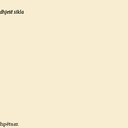
idhjetë sikla
shpëtuar.