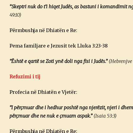
“Skeptri nuk do t’i hiqet Judës, as bastuni i komandimit nga
49:10)
Përmbushja në Dhiatën e Re:
Pema familjare e Jezusit tek Lluka 3:23-38
“Është e qartë se Zoti ynë doli nga fisi i Judës.”
(Hebrenjve 
Refuzimi i tij
Profecia në Dhiatën e Vjetër:
“I përçmuar dhe i hedhur poshtë nga njerëzit, njeri i dhemb
përçmuar dhe ne nuk e çmuam aspak.”
(Isaia 53:3)
Përmbushja në Dhiatën e Re: