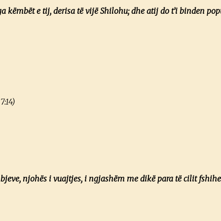
 këmbët e tij, derisa të vijë Shilohu; dhe atij do t’i binden popu
7:14)
jeve, njohës i vuajtjes, i ngjashëm me dikë para të cilit fshihet