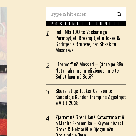
POSTIMET E FUNDIT
Indi: Mbi 100 të Vdekur nga
Përmbytjet, Rrëshqitjet e Tokës &
Goditjet e Rrufeve, për Shkak të
Musoneve!
“Tërmet” në Mossad – Çfarë po Bën
Netaniahu me Inteligjencën më të
Sofistikuar në Botë?
Skenarët që Tucker Carlson të
Kandidojë Kundër Trump në Zgjedhjet
e Vitit 2028
Zjarret në Greqi Janë Katastrofa më
e Madhe Ekonomike – Kryeministrat
Grekë & Hektarët e Djegur nën
Drejtimin e Tyre