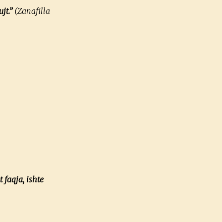
jt.”
(Zanafilla
 faqja, ishte