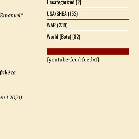
Uncategorized
(2)
USA/SHBA
(152)
ë Emanuel.”
WAR
(239)
World (Bota)
(82)
[youtube-feed feed=1]
frikë ta
u 1:20,21)