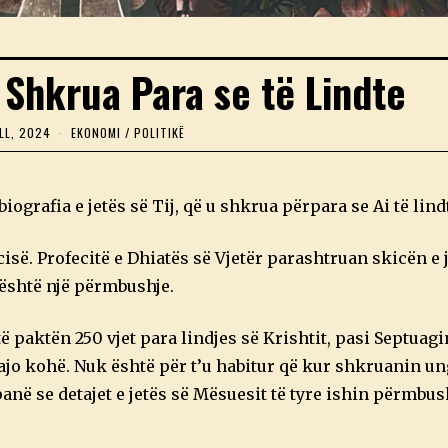
u Shkrua Para se të Lindte
LL, 2024
2
EKONOMI
/
POLITIKË
4
P
R
I
biografia e jetës së Tij, që u shkrua përpara se Ai të lind
L
L
,
cisë. Profecitë e Dhiatës së Vjetër parashtruan skicën e 
2
0
e është një përmbushje.
2
4
ë paktën 250 vjet para lindjes së Krishtit, pasi Septuag
ajo kohë. Nuk është për t’u habitur që kur shkruanin ung
anë se detajet e jetës së Mësuesit të tyre ishin përmbus