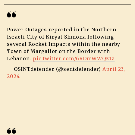
Power Outages reported in the Northern
Israeli City of Kiryat Shmona following
several Rocket Impacts within the nearby
Town of Margaliot on the Border with
Lebanon.
pic.twitter.com/6RDmWWQz1z
— OSINTdefender (@sentdefender)
April 23,
2024