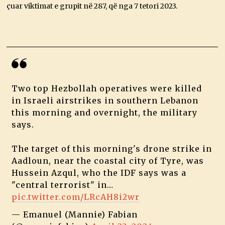
çuar viktimat e grupit në 287, që nga 7 tetori 2023.
Two top Hezbollah operatives were killed
in Israeli airstrikes in southern Lebanon
this morning and overnight, the military
says.
The target of this morning's drone strike in
Aadloun, near the coastal city of Tyre, was
Hussein Azqul, who the IDF says was a
"central terrorist" in…
pic.twitter.com/LRcAH8i2wr
— Emanuel (Mannie) Fabian