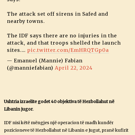
The attack set off sirens in Safed and
nearby towns.
The IDF says there are no injuries in the
attack, and that troops shelled the launch
sites.…
pic.twitter.com/EmHRQTGp0a
— Emanuel (Mannie) Fabian
(@manniefabian)
April 22, 2024
Ushtria izraelite godet 40 objektiva të Hezbollahut në
Libanin jugor
.
IDF nisi këtë mëngjes një operacion të madh kundër
pozicioneve të Hezbollahut në Libanin e Jugut, pranë kufirit