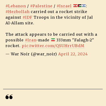
#Lebanon
/
#Palestine
/
#Israel
:
#Hezbollah
carried out a rocket strike
against
#IDF
Troops in the vicinity of Jal
Al-Allam site.
The attack appears to be carried out with a
possible
#Iran
-made
333mm "Falagh-2"
rocket.
pic.twitter.com/QSUHrrUBdM
— War Noir (@war_noir)
April 22, 2024