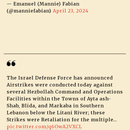
— Emanuel (Mannie) Fabian
(@manniefabian)
April 23, 2024
The Israel Defense Force has announced
Airstrikes were conducted today against
several Hezbollah Command and Operations
Facilities within the Towns of Ayta ash-
Shab, Blida, and Markaba in Southern
Lebanon below the Litani River; these
Strikes were Retaliation for the multiple…
pic.twitter.com/q6OwA2VXCL