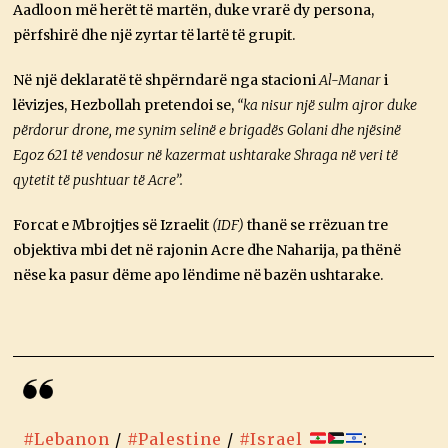
Aadloon më herët të martën, duke vrarë dy persona,
përfshirë dhe një zyrtar të lartë të grupit.
Në një deklaratë të shpërndarë nga stacioni
Al-Manar
i
lëvizjes, Hezbollah pretendoi se,
“ka nisur një sulm ajror duke
përdorur drone, me synim selinë e brigadës Golani dhe njësinë
Egoz 621 të vendosur në kazermat ushtarake Shraga në veri të
qytetit të pushtuar të Acre”.
Forcat e Mbrojtjes së Izraelit
(IDF)
thanë se rrëzuan tre
objektiva mbi det në rajonin Acre dhe Naharija, pa thënë
nëse ka pasur dëme apo lëndime në bazën ushtarake.
#Lebanon
/
#Palestine
/
#Israel
: