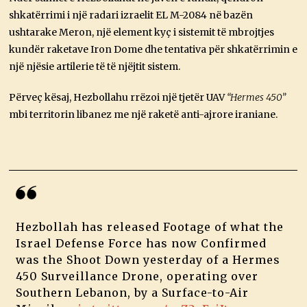
shkatërrimi i një radari izraelit EL M-2084 në bazën
ushtarake Meron, një element kyç i sistemit të mbrojtjes
kundër raketave Iron Dome dhe tentativa për shkatërrimin e
një njësie artilerie të të njëjtit sistem.
Përveç kësaj, Hezbollahu rrëzoi një tjetër UAV
“Hermes 450”
mbi territorin libanez me një raketë anti-ajrore iraniane.
Hezbollah has released Footage of what the
Israel Defense Force has now Confirmed
was the Shoot Down yesterday of a Hermes
450 Surveillance Drone, operating over
Southern Lebanon, by a Surface-to-Air