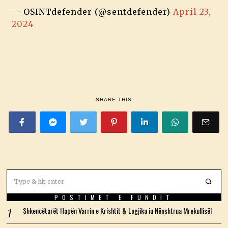
— OSINTdefender (@sentdefender)
April 23,
2024
SHARE THIS
POSTIMET E FUNDIT
Shkencëtarët Hapën Varrin e Krishtit & Logjika iu Nënshtrua Mrekullisë!