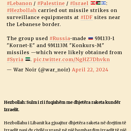
#Lebanon
/
#Palestine
/
#Israel
:
#Hezbollah
carried out missile strikes on
surveillance equipments at
#IDF
sites near
the Lebanese border.
The group used
#Russia
-made
9M133-1
"Kornet-E" and 9M113M "Konkurs-M"
missiles —which were likely obtained from
#Syria
.
pic.twitter.com/NgHZ7Dhvkn
— War Noir (@war_noir)
April 22, 2024
Hezbollah: Sulm i ri i fuqishëm me dhjetëra raketa kundër
Izraelit.
Hezbollahu i Libanit ka gjuajtur dhjetëra raketa në drejtim të
Izraelit pasi dy civilë u vranë në një bombardim izraelit të një