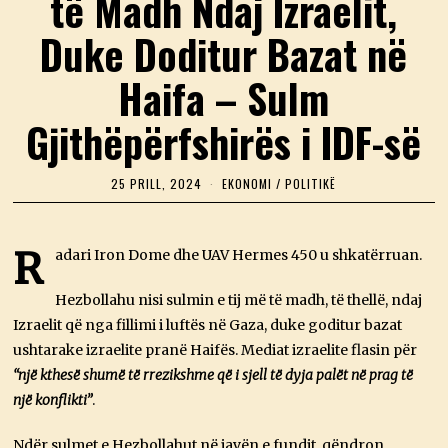
të Madh Ndaj Izraelit,
Duke Doditur Bazat në
Haifa – Sulm
Gjithëpërfshirës i IDF-së
25 PRILL, 2024
2
EKONOMI
/
POLITIKË
5
P
R
I
R
adari Iron Dome dhe UAV Hermes 450 u shkatërruan.
L
L
,
Hezbollahu nisi sulmin e tij më të madh, të thellë, ndaj
2
Izraelit që nga fillimi i luftës në Gaza, duke goditur bazat
0
2
ushtarake izraelite pranë Haifës. Mediat izraelite flasin për
4
“një kthesë shumë të rrezikshme që i sjell të dyja palët në prag të
një konflikti”
.
Ndër sulmet e Hezbollahut në javën e fundit, qëndron