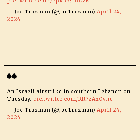
pic.twitter.com/FpAR59mDzK
— Joe Truzman (@JoeTruzman)
April 24,
2024
An Israeli airstrike in southern Lebanon on
Tuesday.
pic.twitter.com/RR7zAx0vhe
— Joe Truzman (@JoeTruzman)
April 24,
2024