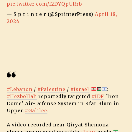
pic.twitter.com/l2DYQpURrb
— S p r i n t e r (@SprinterPress)
April 18,
2024
#Lebanon
/
#Palestine
/
#Israel
:
#Hezbollah
reportedly targeted
#IDF
'Iron
Dome' Air-Defense System in Kfar Blum in
Upper
#Galilee
.
A video recorded near Qiryat Shemona
shows group used possible
#Iran
-made