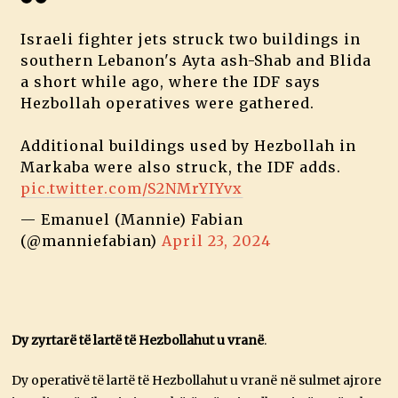
Israeli fighter jets struck two buildings in
southern Lebanon's Ayta ash-Shab and Blida
a short while ago, where the IDF says
Hezbollah operatives were gathered.
Additional buildings used by Hezbollah in
Markaba were also struck, the IDF adds.
pic.twitter.com/S2NMrYIYvx
— Emanuel (Mannie) Fabian
(@manniefabian)
April 23, 2024
Dy zyrtarë të lartë të Hezbollahut u vranë
.
Dy operativë të lartë të Hezbollahut u vranë në sulmet ajrore