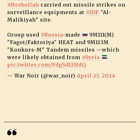
#Hezbollah
carried out missile strikes on
surveillance equipments at
#IDF
"Al-
Malikiyah" site.
Group used
#Russia
-made
9M111(M)
"Fagot/Faktoriya" HEAT and 9M113M
"Konkurs-M" Tandem missiles —which
were likely obtained from
#Syria
.
pic.twitter.com/FdgSdI2HdQ
— War Noir (@war_noir)
April 23, 2024