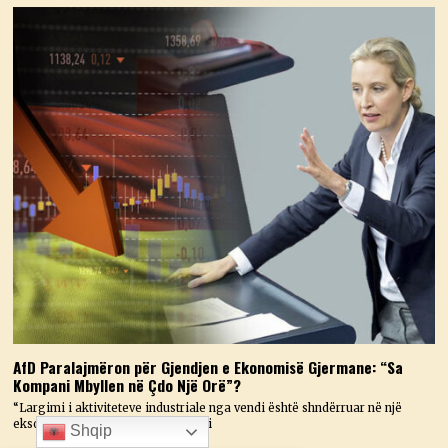
AfD Paralajmëron për Gjendjen e Ekonomisë Gjermane: “Sa
Kompani Mbyllen në Çdo Një Orë”?
“Largimi i aktiviteteve industriale nga vendi është shndërruar në një
eksod masiv.” Një paralajmërim i ri
Shqip