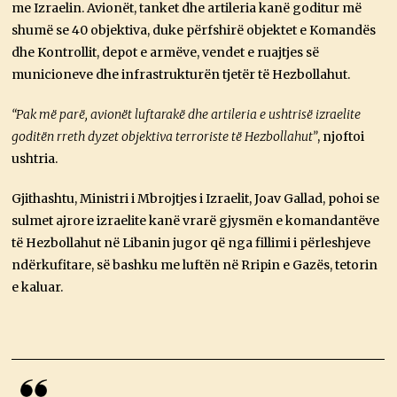
me Izraelin. Avionët, tanket dhe artileria kanë goditur më
shumë se 40 objektiva, duke përfshirë objektet e Komandës
dhe Kontrollit, depot e armëve, vendet e ruajtjes së
municioneve dhe infrastrukturën tjetër të Hezbollahut.
“Pak më parë, avionët luftarakë dhe artileria e ushtrisë izraelite
goditën rreth dyzet objektiva terroriste të Hezbollahut”
, njoftoi
ushtria.
Gjithashtu, Ministri i Mbrojtjes i Izraelit, Joav Gallad, pohoi se
sulmet ajrore izraelite kanë vrarë gjysmën e komandantëve
të Hezbollahut në Libanin jugor që nga fillimi i përleshjeve
ndërkufitare, së bashku me luftën në Rripin e Gazës, tetorin
e kaluar.