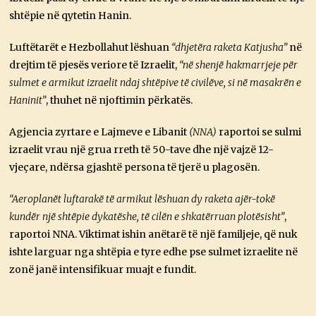
shtëpie në qytetin Hanin.
Luftëtarët e Hezbollahut lëshuan
“dhjetëra raketa Katjusha”
në
drejtim të pjesës veriore të Izraelit,
“në shenjë hakmarrjeje për
sulmet e armikut izraelit ndaj shtëpive të civilëve, si në masakrën e
Haninit”
, thuhet në njoftimin përkatës.
Agjencia zyrtare e Lajmeve e Libanit
(NNA)
raportoi se sulmi
izraelit vrau një grua rreth të 50-tave dhe një vajzë 12-
vjeçare, ndërsa gjashtë persona të tjerë u plagosën.
“Aeroplanët luftarakë të armikut lëshuan dy raketa ajër-tokë
kundër një shtëpie dykatëshe, të cilën e shkatërruan plotësisht”
,
raportoi NNA. Viktimat ishin anëtarë të një familjeje, që nuk
ishte larguar nga shtëpia e tyre edhe pse sulmet izraelite në
zonë janë intensifikuar muajt e fundit.