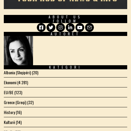
ABOUT US
FOLLOW
AUTORËT
Facebook
Twitter
Instagram
LinkedIn
YouTube
Email
KATEGORI
Albania (Shqipëri)
(20)
Ekonomi
(4 281)
EU/BE
(123)
Greece (Greqi)
(32)
History
(16)
Kulturë
(14)