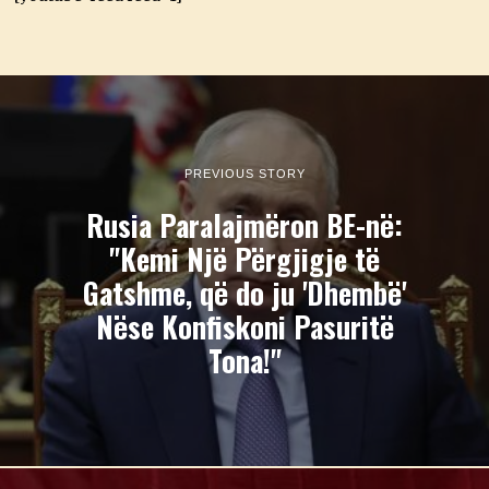
PREVIOUS STORY
Rusia Paralajmëron BE-në:
"Kemi Një Përgjigje të
Gatshme, që do ju 'Dhembë'
Nëse Konfiskoni Pasuritë
Tona!"