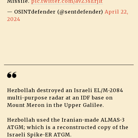
Missile.
pic.twitter.com/avZ3sErjIt
— OSINTdefender (@sentdefender)
April 22,
2024
Hezbollah destroyed an Israeli EL/M-2084
multi-purpose radar at an IDF base on
Mount Meron in the Upper Galilee.
Hezbollah used the Iranian-made ALMAS-3
ATGM; which is a reconstructed copy of the
Israeli Spike-ER ATGM.