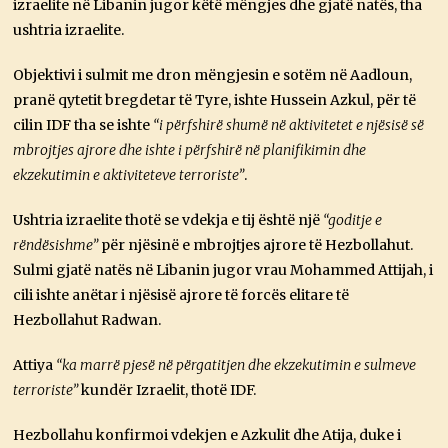
izraelite në Libanin jugor këtë mëngjes dhe gjatë natës, tha
ushtria izraelite.
Objektivi i sulmit me dron mëngjesin e sotëm në Aadloun,
pranë qytetit bregdetar të Tyre, ishte Hussein Azkul, për të
cilin IDF tha se ishte
“i përfshirë shumë në aktivitetet e njësisë së
mbrojtjes ajrore dhe ishte i përfshirë në planifikimin dhe
ekzekutimin e aktiviteteve terroriste”
.
Ushtria izraelite thotë se vdekja e tij është një
“goditje e
rëndësishme”
për njësinë e mbrojtjes ajrore të Hezbollahut.
Sulmi gjatë natës në Libanin jugor vrau Mohammed Attijah, i
cili ishte anëtar i njësisë ajrore të forcës elitare të
Hezbollahut Radwan.
Attiya
“ka marrë pjesë në përgatitjen dhe ekzekutimin e sulmeve
terroriste”
kundër Izraelit, thotë IDF.
Hezbollahu konfirmoi vdekjen e Azkulit dhe Atija, duke i