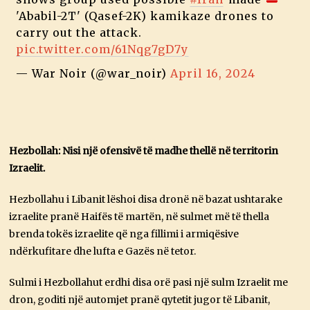
'Ababil-2T' (Qasef-2K) kamikaze drones to
carry out the attack.
pic.twitter.com/61Nqg7gD7y
— War Noir (@war_noir)
April 16, 2024
Hezbollah: Nisi një ofensivë të madhe thellë në territorin
Izraelit.
Hezbollahu i Libanit lëshoi ​​disa dronë në bazat ushtarake
izraelite pranë Haifës të martën, në sulmet më të thella
brenda tokës izraelite që nga fillimi i armiqësive
ndërkufitare dhe lufta e Gazës në tetor.
Sulmi i Hezbollahut erdhi disa orë pasi një sulm Izraelit me
dron, goditi një automjet pranë qytetit jugor të Libanit,