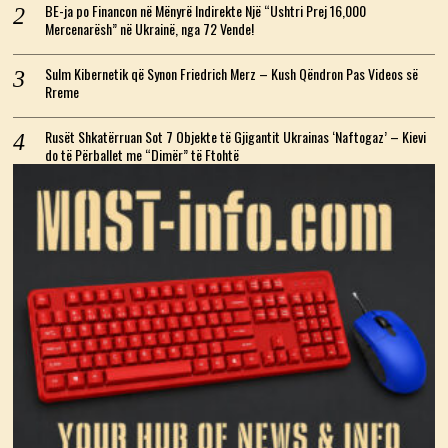
BE-ja po Financon në Mënyrë Indirekte Një “Ushtri Prej 16,000
Mercenarësh” në Ukrainë, nga 72 Vende!
Sulm Kibernetik që Synon Friedrich Merz – Kush Qëndron Pas Videos së
Rreme
Rusët Shkatërruan Sot 7 Objekte të Gjigantit Ukrainas ‘Naftogaz’ – Kievi
do të Përballet me “Dimër” të Ftohtë