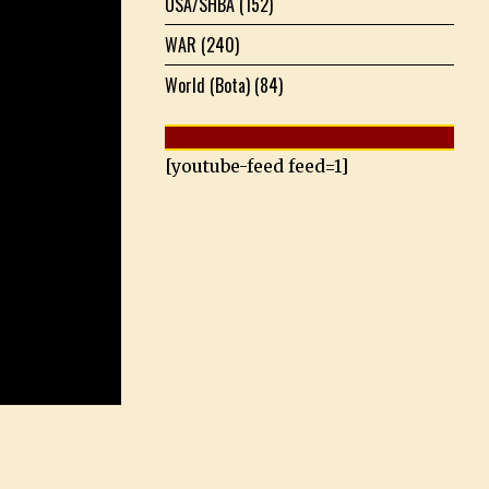
USA/SHBA
(152)
WAR
(240)
World (Bota)
(84)
[youtube-feed feed=1]