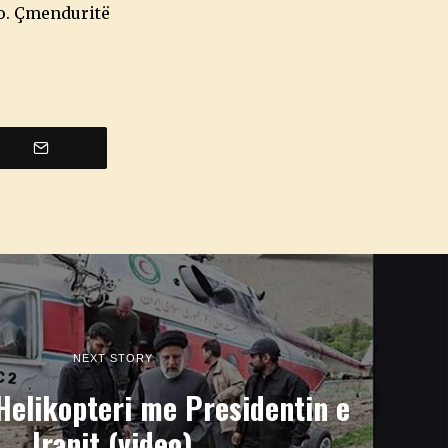
 jo. Çmenduritë
NEXT STORY
Helikopteri me Presidentin e
Iranit (video)