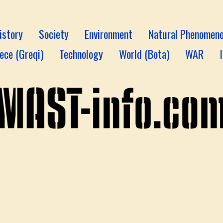
istory
Society
Environment
Natural Phenomen
ece (Greqi)
Technology
World (Bota)
WAR