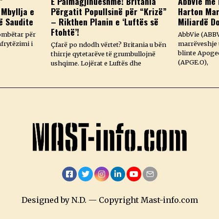
”
E Paimagjinueshme! Britania
AbbVie me 
 Mbyllja e
Përgatit Popullsinë për “Krizë”
Harton Mar
ë Saudite
– Rikthen Planin e ‘Luftës së
Miliardë D
Ftohtë’!
ombëtar për
AbbVie (ABBV
frytëzimi i
marrëveshje t
Çfarë po ndodh vërtet? Britania u bën
blinte Apoge
thirrje qytetarëve të grumbullojnë
(APGE.O),
ushqime. Lojërat e Luftës dhe
Facebook
Twitter
Instagram
LinkedIn
YouTube
Email
Designed by N.D. — Copyright Mast-info.com