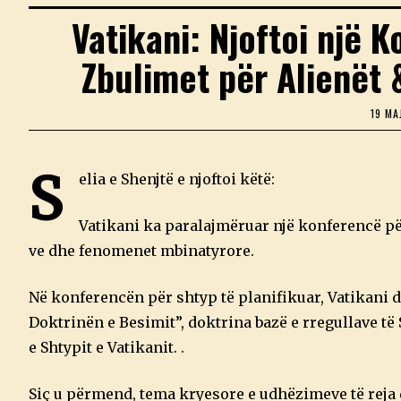
Vatikani: Njoftoi një 
Zbulimet për Alienët
19 MA
S
elia e Shenjtë e njoftoi këtë:
Vatikani ka paralajmëruar një konferencë pë
ve dhe fenomenet mbinatyrore.
Në konferencën për shtyp të planifikuar, Vatikani d
Doktrinën e Besimit”, doktrina bazë e rregullave të 
e Shtypit e Vatikanit. .
Siç u përmend, tema kryesore e udhëzimeve të reja 