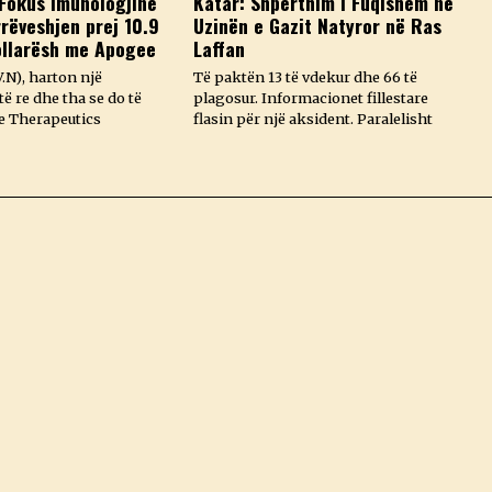
Fokus Imunologjinë
Katar: Shpërthim i Fuqishëm në
rëveshjen prej 10.9
Uzinën e Gazit Natyror në Ras
ollarësh me Apogee
Laffan
.N), harton një
Të paktën 13 të vdekur dhe 66 të
ë re dhe tha se do të
plagosur. Informacionet fillestare
e Therapeutics
flasin për një aksident. Paralelisht