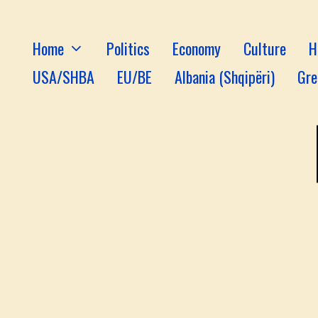
Home
Politics
Economy
Culture
H
USA/SHBA
EU/BE
Albania (Shqipëri)
Gre