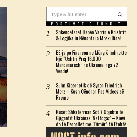
POSTIMET E FUNDIT
Shkencëtarët Hapën Varrin e Krishtit
& Logjika iu Nënshtrua Mrekullisë!
BE-ja po Financon në Mënyrë Indirekte
Një “Ushtri Prej 16,000
Mercenarësh” në Ukrainë, nga 72
Vende!
Sulm Kibernetik që Synon Friedrich
Merz – Kush Qëndron Pas Videos së
Rreme
Rusët Shkatërruan Sot 7 Objekte të
Gjigantit Ukrainas ‘Naftogaz’ – Kievi
do të Përballet me “Dimër” të Ftohtë