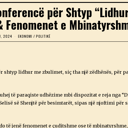
Konferencë për Shtyp “Lidhu
 & Fenomenet e Mbinatyrshm
J, 2024
1
EKONOMI
/
POLITIKË
9
M
A
J
,
2
0
r shtyp lidhur me zbulimet, siç tha një zëdhënës, për p
2
4
uhej të paraqiste udhëzime mbi dispozitat e reja nga “D
Selisë së Shenjtë për besimtarët, sipas një njoftimi për 
do të jenë fenomenet e çuditshme ose të mbinatyrshme, 