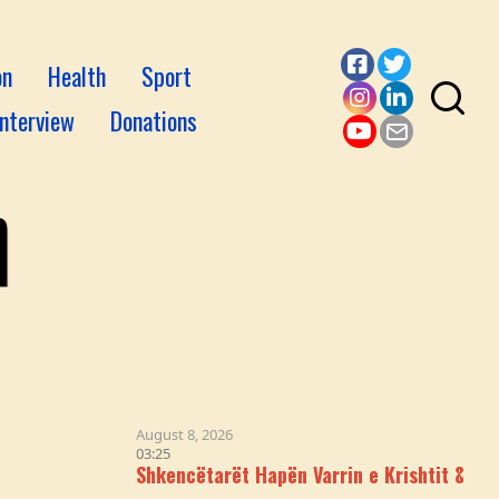
on
Health
Sport
Facebook
Twitter
Interview
Donations
Instagram
LinkedI
YouTube
Email
August 8, 2026
03:25
Shkencëtarët Hapën Varrin e Krishtit & Logjika iu Në