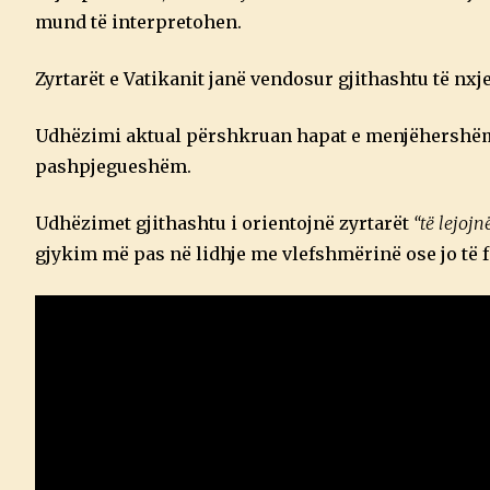
mund të interpretohen.
Zyrtarët e Vatikanit janë vendosur gjithashtu të nx
Udhëzimi aktual përshkruan hapat e menjëhershëm
pashpjegueshëm.
Udhëzimet gjithashtu i orientojnë zyrtarët
“të lejoj
gjykim më pas në lidhje me vlefshmërinë ose jo të