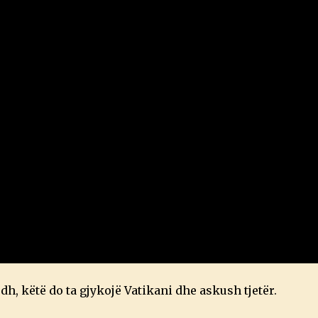
, këtë do ta gjykojë Vatikani dhe askush tjetër.