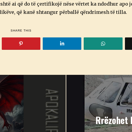
 është ai që do të çertifikojë nëse vërtet ka ndodhur apo
ikëve, që kanë shtangur përballë qëndrimesh të tilla.
SHARE THIS
Rrëzohet 