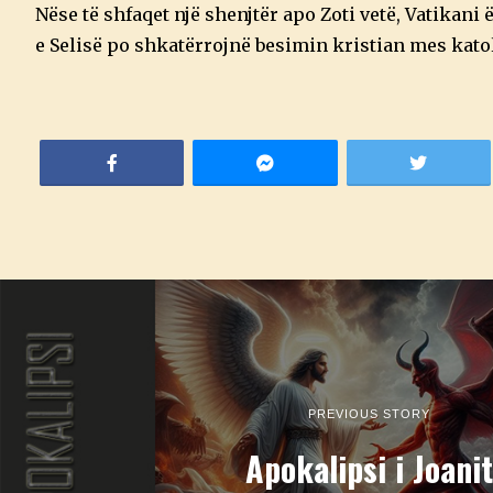
Nëse të shfaqet një shenjtër apo Zoti vetë, Vatikani
e Selisë po shkatërrojnë besimin kristian mes katol
PREVIOUS STORY
Apokalipsi i Joanit