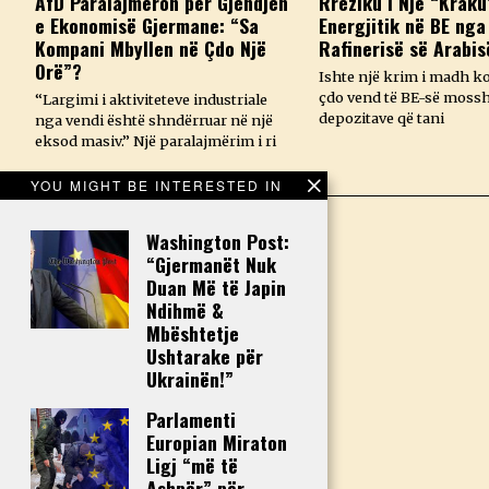
AfD Paralajmëron për Gjendjen
Rreziku i Një “Kraku
e Ekonomisë Gjermane: “Sa
Energjitik në BE nga
Kompani Mbyllen në Çdo Një
Rafinerisë së Arabis
Orë”?
Ishte një krim i madh k
çdo vend të BE-së mossh
“Largimi i aktiviteteve industriale
depozitave që tani
nga vendi është shndërruar në një
eksod masiv.” Një paralajmërim i ri
YOU MIGHT BE INTERESTED IN
Washington Post:
“Gjermanët Nuk
Duan Më të Japin
Ndihmë &
Mbështetje
Ushtarake për
Ukrainën!”
Parlamenti
Europian Miraton
Ligj “më të
Ashpër” për