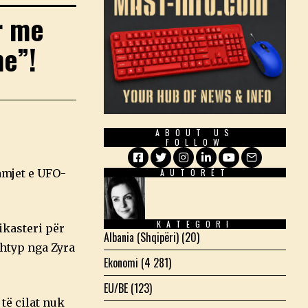
r me
e”!
ABOUT US
FOLLOW
amjet e UFO-
AUTORËT
Facebook
Twitter
Instagram
LinkedIn
YouTube
Email
KATEGORI
ikasteri për
Albania (Shqipëri)
(20)
shtyp nga Zyra
Ekonomi
(4 281)
EU/BE
(123)
të cilat nuk