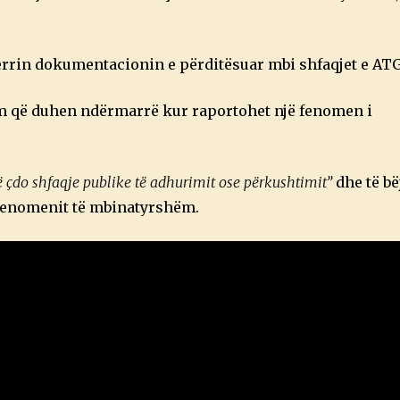
jerrin dokumentacionin e përditësuar mbi shfaqjet e ATG
 që duhen ndërmarrë kur raportohet një fenomen i
në çdo shfaqje publike të adhurimit ose përkushtimit”
dhe të bë
 fenomenit të mbinatyrshëm.