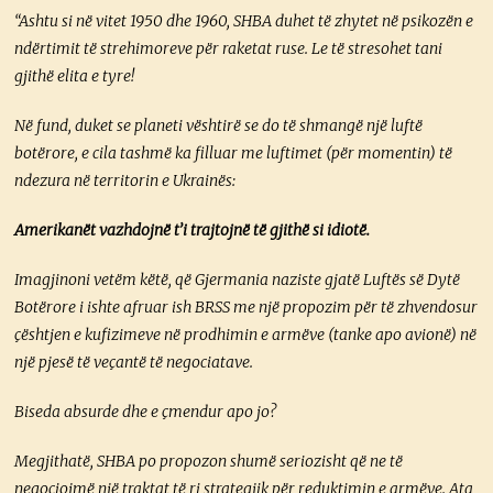
“Ashtu si në vitet 1950 dhe 1960, SHBA duhet të zhytet në psikozën e
ndërtimit të strehimoreve për raketat ruse. Le të stresohet tani
gjithë elita e tyre!
Në fund, duket se planeti vështirë se do të shmangë një luftë
botërore, e cila tashmë ka filluar me luftimet (për momentin) të
ndezura në territorin e Ukrainës:
Amerikanët vazhdojnë t’i trajtojnë të gjithë si idiotë.
Imagjinoni vetëm këtë, që Gjermania naziste gjatë Luftës së Dytë
Botërore i ishte afruar ish BRSS me një propozim për të zhvendosur
çështjen e kufizimeve në prodhimin e armëve (tanke apo avionë) në
një pjesë të veçantë të negociatave.
Biseda absurde dhe e çmendur apo jo?
Megjithatë, SHBA po propozon shumë seriozisht që ne të
negociojmë një traktat të ri strategjik për reduktimin e armëve. Ata