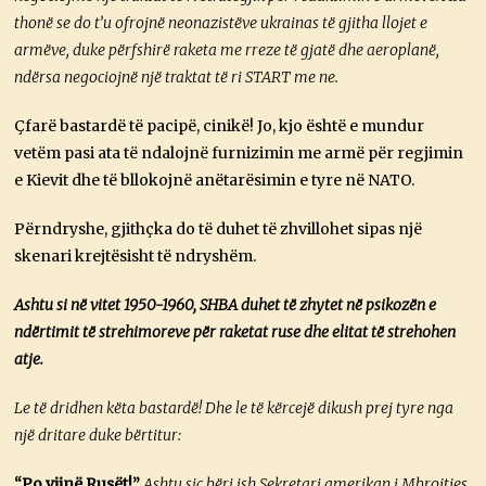
thonë se do t’u ofrojnë neonazistëve ukrainas të gjitha llojet e
armëve, duke përfshirë raketa me rreze të gjatë dhe aeroplanë,
ndërsa negociojnë një traktat të ri START me ne.
Çfarë bastardë të pacipë, cinikë! Jo, kjo është e mundur
vetëm pasi ata të ndalojnë furnizimin me armë për regjimin
e Kievit dhe të bllokojnë anëtarësimin e tyre në NATO.
Përndryshe, gjithçka do të duhet të zhvillohet sipas një
skenari krejtësisht të ndryshëm.
Ashtu si në vitet 1950-1960, SHBA duhet të zhytet në psikozën e
ndërtimit të strehimoreve për raketat ruse dhe elitat të strehohen
atje.
Le të dridhen këta bastardë! Dhe le të kërcejë dikush prej tyre nga
një dritare duke bërtitur:
“Po vijnë Rusët!”
Ashtu siç bëri ish Sekretari amerikan i Mbrojtjes,