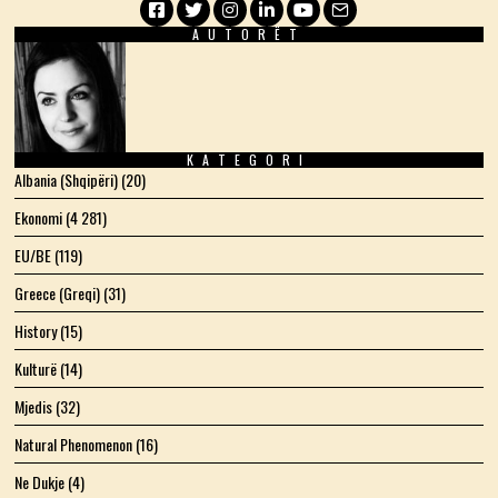
AUTORËT
Facebook
Twitter
Instagram
LinkedIn
YouTube
Email
KATEGORI
Albania (Shqipëri)
(20)
Ekonomi
(4 281)
EU/BE
(119)
Greece (Greqi)
(31)
History
(15)
Kulturë
(14)
Mjedis
(32)
Natural Phenomenon
(16)
Ne Dukje
(4)