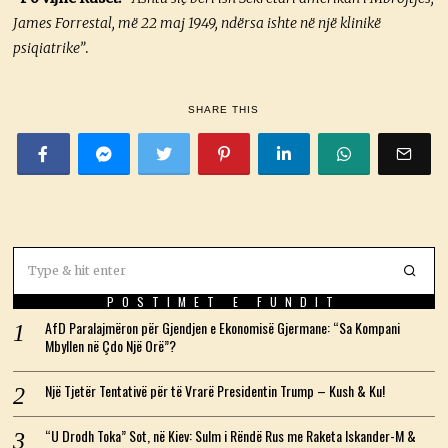
James Forrestal, më 22 maj 1949, ndërsa ishte në një klinikë
psiqiatrike”
.
SHARE THIS
POSTIMET E FUNDIT
AfD Paralajmëron për Gjendjen e Ekonomisë Gjermane: “Sa Kompani
Mbyllen në Çdo Një Orë”?
Një Tjetër Tentativë për të Vrarë Presidentin Trump – Kush & Ku!
“U Drodh Toka” Sot, në Kiev: Sulm i Rëndë Rus me Raketa Iskander-M &