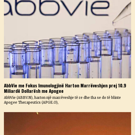
AbbVie me Fokus Imunologjinë Harton Marrëveshjen prej 10.9
Miliardë Dollarësh me Apogee
AbbVie (ABBV.N), harton një marrëveshje të re dhe tha se do të blinte
Apogee Therapeutics (APGE.O),