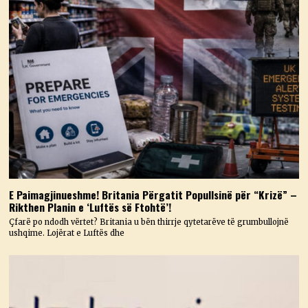
E Paimagjinueshme! Britania Përgatit Popullsinë për “Krizë” –
Rikthen Planin e ‘Luftës së Ftohtë’!
Çfarë po ndodh vërtet? Britania u bën thirrje qytetarëve të grumbullojnë
ushqime. Lojërat e Luftës dhe