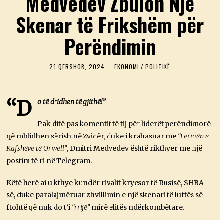
Medvedev Zbulon Një
Skenar të Frikshëm për
Perëndimin
23 QERSHOR, 2024
2
EKONOMI
/
POLITIKË
3
Q
E
R
“D
o të dridhen të gjithë!”
S
H
O
Pak ditë pas komentit të tij për liderët perëndimorë
R
që mblidhen sërish në Zvicër, duke i krahasuar me
“Fermën e
,
2
Kafshëve të Orwell”
, Dmitri Medvedev është rikthyer me një
0
postim të ri në Telegram.
2
4
Këtë herë ai u kthye kundër rivalit kryesor të Rusisë, SHBA-
së, duke paralajmëruar zhvillimin e një skenari të luftës së
ftohtë që nuk do t’i
“rrijë”
mirë elitës ndërkombëtare.