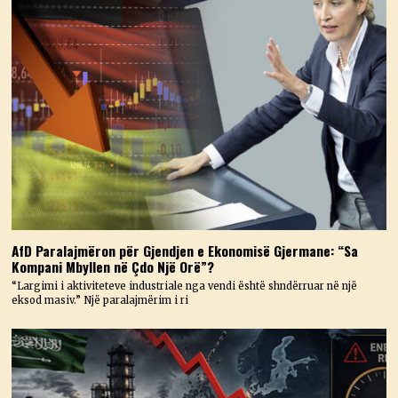
AfD Paralajmëron për Gjendjen e Ekonomisë Gjermane: “Sa
Kompani Mbyllen në Çdo Një Orë”?
“Largimi i aktiviteteve industriale nga vendi është shndërruar në një
eksod masiv.” Një paralajmërim i ri