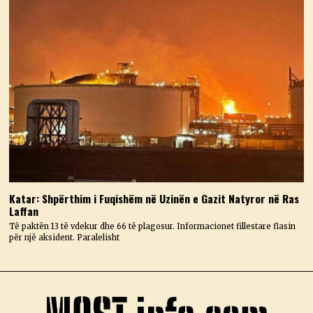
Katar: Shpërthim i Fuqishëm në Uzinën e Gazit Natyror në Ras
Laffan
Të paktën 13 të vdekur dhe 66 të plagosur. Informacionet fillestare flasin
për një aksident. Paralelisht