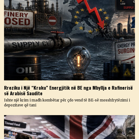
Rreziku i Një “Kraku” Energjitik në BE nga Mbyllja e Rafinerisë
së Arabisë Saudite
Ishte një krim i madh kombëtar për çdo vend të BE-së mosshfrytëzimi i
depozitave që tani