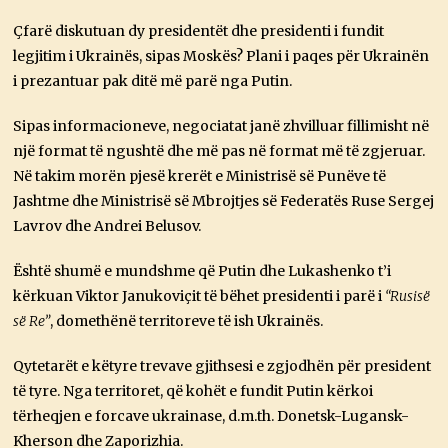
Çfarë diskutuan dy presidentët dhe presidenti i fundit
legjitim i Ukrainës, sipas Moskës? Plani i paqes për Ukrainën
i prezantuar pak ditë më parë nga Putin.
Sipas informacioneve, negociatat janë zhvilluar fillimisht në
një format të ngushtë dhe më pas në format më të zgjeruar.
Në takim morën pjesë krerët e Ministrisë së Punëve të
Jashtme dhe Ministrisë së Mbrojtjes së Federatës Ruse Sergej
Lavrov dhe Andrei Belusov.
Është shumë e mundshme që Putin dhe Lukashenko t’i
kërkuan Viktor Janukoviçit të bëhet presidenti i parë i
“Rusisë
së Re”
, domethënë territoreve të ish Ukrainës.
Qytetarët e këtyre trevave gjithsesi e zgjodhën për president
të tyre. Nga territoret, që kohët e fundit Putin kërkoi
tërheqjen e forcave ukrainase, d.m.th. Donetsk-Lugansk-
Kherson dhe Zaporizhia.