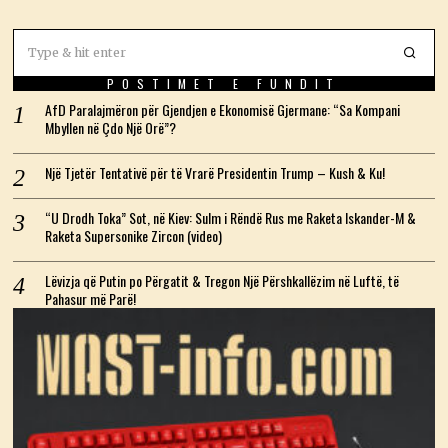
POSTIMET E FUNDIT
AfD Paralajmëron për Gjendjen e Ekonomisë Gjermane: “Sa Kompani
Mbyllen në Çdo Një Orë”?
Një Tjetër Tentativë për të Vrarë Presidentin Trump – Kush & Ku!
“U Drodh Toka” Sot, në Kiev: Sulm i Rëndë Rus me Raketa Iskander-M &
Raketa Supersonike Zircon (video)
Lëvizja që Putin po Përgatit & Tregon Një Përshkallëzim në Luftë, të
Pahasur më Parë!