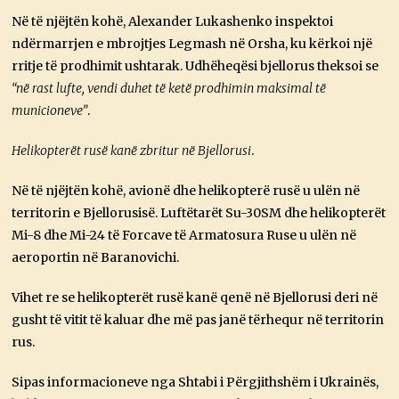
Në të njëjtën kohë, Alexander Lukashenko inspektoi
ndërmarrjen e mbrojtjes Legmash në Orsha, ku kërkoi një
rritje të prodhimit ushtarak. Udhëheqësi bjellorus theksoi se
“në rast lufte, vendi duhet të ketë prodhimin maksimal të
municioneve”
.
Helikopterët rusë kanë zbritur në Bjellorusi
.
Në të njëjtën kohë, avionë dhe helikopterë rusë u ulën në
territorin e Bjellorusisë. Luftëtarët Su-30SM dhe helikopterët
Mi-8 dhe Mi-24 të Forcave të Armatosura Ruse u ulën në
aeroportin në Baranovichi.
Vihet re se helikopterët rusë kanë qenë në Bjellorusi deri në
gusht të vitit të kaluar dhe më pas janë tërhequr në territorin
rus.
Sipas informacioneve nga Shtabi i Përgjithshëm i Ukrainës,