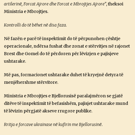
artilerinë, Forcat Ajrore dhe Forcat e Mbrojtjes Ajrore”
, theksoi
Ministria e Mbrojtjes.
Kontrolli do të bëhet në disa faza.
Në fazën e parë të inspektimit do të përpunohen çështje
operacionale, ndërsa fushat dhe zonat e stërvitjes në rajonet
Brest dhe Gomel do të përdoren për lëvizjen e pajisjeve
ushtarake.
Më pas, formacionet ushtarake duhet të kryejnë detyra të
menjëhershme stërvitore.
Ministria e Mbrojtjes e Bjellorusisë paralajmëron se gjatë
ditëve të inspektimit të befasishëm, pajisjet ushtarake mund
të lëvizin përgjatë akseve rrugore publike.
Rritja e forcave ukrainase në kufirin me Bjellorusinë
.