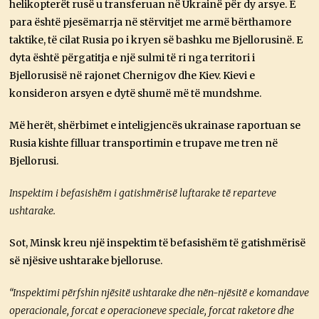
helikopterët rusë u transferuan në Ukrainë për dy arsye. E
para është pjesëmarrja në stërvitjet me armë bërthamore
taktike, të cilat Rusia po i kryen së bashku me Bjellorusinë. E
dyta është përgatitja e një sulmi të ri nga territori i
Bjellorusisë në rajonet Chernigov dhe Kiev. Kievi e
konsideron arsyen e dytë shumë më të mundshme.
Më herët, shërbimet e inteligjencës ukrainase raportuan se
Rusia kishte filluar transportimin e trupave me tren në
Bjellorusi.
Inspektim i befasishëm i gatishmërisë luftarake të reparteve
ushtarake.
Sot, Minsk kreu një inspektim të befasishëm të gatishmërisë
së njësive ushtarake bjelloruse.
“Inspektimi përfshin njësitë ushtarake dhe nën-njësitë e komandave
operacionale, forcat e operacioneve speciale, forcat raketore dhe