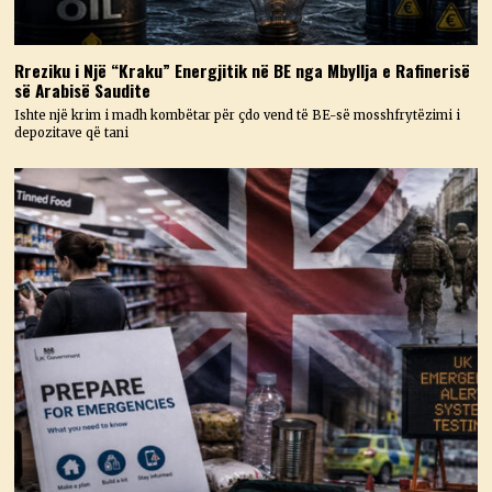
Rreziku i Një “Kraku” Energjitik në BE nga Mbyllja e Rafinerisë
së Arabisë Saudite
Ishte një krim i madh kombëtar për çdo vend të BE-së mosshfrytëzimi i
depozitave që tani