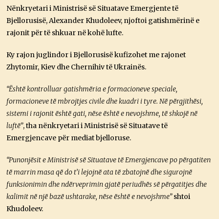
Nënkryetari i Ministrisë së Situatave Emergjente të
Bjellorusisë, Alexander Khudoleev, njoftoi gatishmërinë e
rajonit për të shkuar në kohë lufte.
Ky rajon juglindor i Bjellorusisë kufizohet me rajonet
Zhytomir, Kiev dhe Chernihiv të Ukrainës.
“Është kontrolluar gatishmëria e formacioneve speciale,
formacioneve të mbrojtjes civile dhe kuadri i tyre. Në përgjithësi,
sistemi i rajonit është gati, nëse është e nevojshme, të shkojë në
luftë”
, tha nënkryetari i Ministrisë së Situatave të
Emergjencave për mediat bjelloruse.
“Punonjësit e Ministrisë së Situatave të Emergjencave po përgatiten
të marrin masa që do t’i lejojnë ata të zbatojnë dhe sigurojnë
funksionimin dhe ndërveprimin gjatë periudhës së përgatitjes dhe
kalimit në një bazë ushtarake, nëse është e nevojshme”
shtoi
Khudoleev.