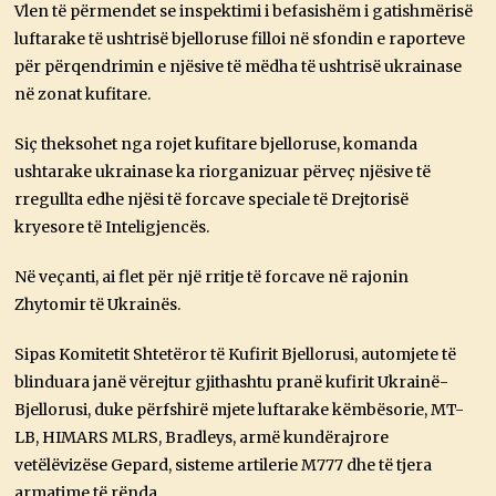
Vlen të përmendet se inspektimi i befasishëm i gatishmërisë
luftarake të ushtrisë bjelloruse filloi në sfondin e raporteve
për përqendrimin e njësive të mëdha të ushtrisë ukrainase
në zonat kufitare.
Siç theksohet nga rojet kufitare bjelloruse, komanda
ushtarake ukrainase ka riorganizuar përveç njësive të
rregullta edhe njësi të forcave speciale të Drejtorisë
kryesore të Inteligjencës.
Në veçanti, ai flet për një rritje të forcave në rajonin
Zhytomir të Ukrainës.
Sipas Komitetit Shtetëror të Kufirit Bjellorusi, automjete të
blinduara janë vërejtur gjithashtu pranë kufirit Ukrainë-
Bjellorusi, duke përfshirë mjete luftarake këmbësorie, MT-
LB, HIMARS MLRS, Bradleys, armë kundërajrore
vetëlëvizëse Gepard, sisteme artilerie M777 dhe të tjera
armatime të rënda.