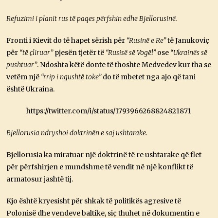
Refuzimi i planit rus të paqes përfshin edhe Bjellorusinë.
Fronti i Kievit do të hapet sërish për
“Rusinë e Re”
të Janukoviç
për
“të çliruar”
pjesën tjetër të
“Rusisë së Vogël”
ose
“Ukrainës së
pushtuar”
. Ndoshta këtë donte të thoshte Medvedev kur tha se
vetëm një
“rrip i ngushtë toke”
do të mbetet nga ajo që tani
është Ukraina.
https://twitter.com/i/status/1793966268824821871
Bjellorusia ndryshoi doktrinën e saj ushtarake.
Bjellorusia ka miratuar një doktrinë të re ushtarake që flet
për përfshirjen e mundshme të vendit në një konflikt të
armatosur jashtë tij.
Kjo është kryesisht për shkak të politikës agresive të
Polonisë dhe vendeve baltike, siç thuhet në dokumentin e