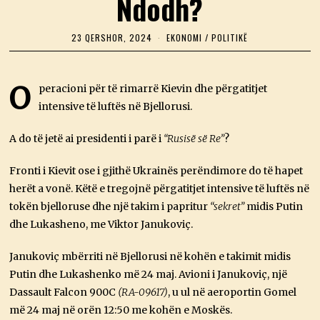
Ndodh?
23 QERSHOR, 2024
2
EKONOMI
/
POLITIKË
3
Q
E
R
O
peracioni për të rimarrë Kievin dhe përgatitjet
S
intensive të luftës në Bjellorusi.
H
O
R
A do të jetë ai presidenti i parë i
“Rusisë së Re”
?
,
2
0
Fronti i Kievit ose i gjithë Ukrainës perëndimore do të hapet
2
4
herët a vonë. Këtë e tregojnë përgatitjet intensive të luftës në
tokën bjelloruse dhe një takim i papritur
“sekret”
midis Putin
dhe Lukasheno, me Viktor Janukoviç.
Janukoviç mbërriti në Bjellorusi në kohën e takimit midis
Putin dhe Lukashenko më 24 maj. Avioni i Janukoviç, një
Dassault Falcon 900C
(RA-09617)
, u ul në aeroportin Gomel
më 24 maj në orën 12:50 me kohën e Moskës.