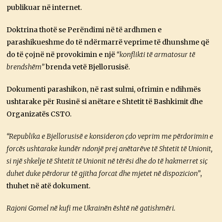
publikuar në internet.
Doktrina thotë se Perëndimi në të ardhmen e
parashikueshme do të ndërmarrë veprime të dhunshme që
do të çojnë në provokimin e një
“konflikti të armatosur të
brendshëm”
brenda vetë Bjellorusisë.
Dokumenti parashikon, në rast sulmi, ofrimin e ndihmës
ushtarake për Rusinë si anëtare e Shtetit të Bashkimit dhe
Organizatës CSTO.
“Republika e Bjellorusisë e konsideron çdo veprim me përdorimin e
forcës ushtarake kundër ndonjë prej anëtarëve të Shtetit të Unionit,
si një shkelje të Shtetit të Unionit në tërësi dhe do të hakmerret siç
duhet duke përdorur të gjitha forcat dhe mjetet në dispozicion”
,
thuhet në atë dokument.
Rajoni Gomel në kufi me Ukrainën është në gatishmëri.