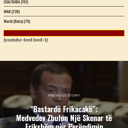
USA/SHBA
(151)
WAR
(238)
World (Bota)
(79)
[youtube-feed feed=1]
PREVIOUS STORY
"Bastardë Frikacakë":
Medvedev Zbulon Një Skenar të
Frikshëm për Perëndimin