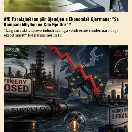
AfD Paralajmëron për Gjendjen e Ekonomisë Gjermane: “Sa
Kompani Mbyllen në Çdo Një Orë”?
“Largimi i aktiviteteve industriale nga vendi është shndërruar në një
eksod masiv.” Një paralajmërim i ri