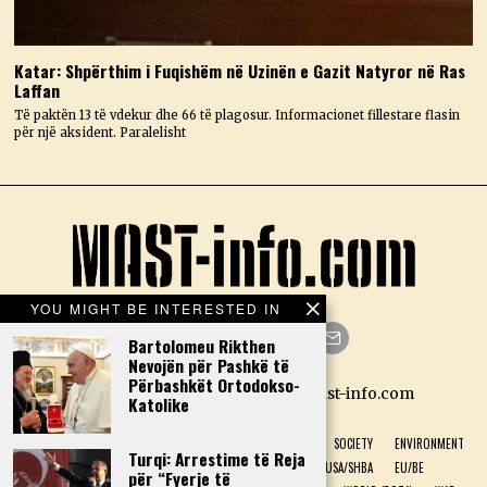
Katar: Shpërthim i Fuqishëm në Uzinën e Gazit Natyror në Ras
Laffan
Të paktën 13 të vdekur dhe 66 të plagosur. Informacionet fillestare flasin
për një aksident. Paralelisht
YOU MIGHT BE INTERESTED IN
Bartolomeu Rikthen
Nevojën për Pashkë të
Facebook
Twitter
Instagram
LinkedIn
YouTube
Email
Përbashkët Ortodokso-
Designed by N.D. — Copyright Mast-info.com
Katolike
HOME
POLITICS
ECONOMY
CULTURE
HISTORY
SOCIETY
ENVIRONMENT
Turqi: Arrestime të Reja
NATURAL PHENOMENON
HEALTH
SPORT
USA/SHBA
EU/BE
për “Fyerje të