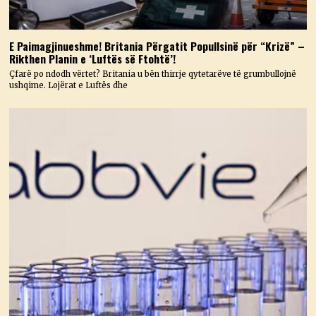
E Paimagjinueshme! Britania Përgatit Popullsinë për “Krizë” –
Rikthen Planin e ‘Luftës së Ftohtë’!
Çfarë po ndodh vërtet? Britania u bën thirrje qytetarëve të grumbullojnë
ushqime. Lojërat e Luftës dhe