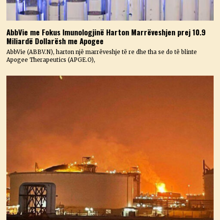
AbbVie me Fokus Imunologjinë Harton Marrëveshjen prej 10.9
Miliardë Dollarësh me Apogee
AbbVie (ABBV.N), harton një marrëveshje të re dhe tha se do të blinte
Apogee Therapeutics (APGE.O),