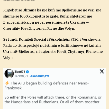
Kujtohet se Ukraina ka një kufi me Bjellorusinë në veri, më
shumë se 1000 kilometra të gjatë. Kufiri shtetëror me
Bjellorusinë kalon nëpër pesë rajone të Ukrainës –
Chernihiv, Kiev, Zhytomyr, Rivne dhe Volyn.
Së fundi, Komiteti Special i Përkohshëm
(TSC)
i Verkhovna
Rada do të inspektojë ndërtimin e fortifikimeve në kufirin
Ukrainë-Bjellorusi, në rajonet e Kievit, Zhytomyr, Rivne dhe
Volyn.