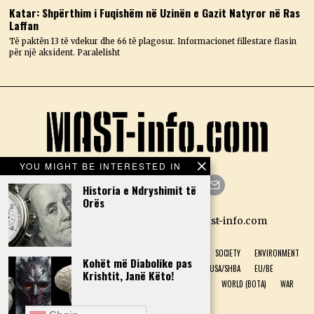
Katar: Shpërthim i Fuqishëm në Uzinën e Gazit Natyror në Ras
Laffan
Të paktën 13 të vdekur dhe 66 të plagosur. Informacionet fillestare flasin
për një aksident. Paralelisht
YOU MIGHT BE INTERESTED IN
Historia e Ndryshimit të
Orës
Facebook
Twitter
Instagram
LinkedIn
YouTube
Email
Designed by N.D. — Copyright Mast-info.com
HOME
POLITICS
ECONOMY
CULTURE
HISTORY
SOCIETY
ENVIRONMENT
Kohët më Diabolike pas
NATURAL PHENOMENON
HEALTH
SPORT
USA/SHBA
EU/BE
Krishtit, Janë Këto!
ALBANIA (SHQIPËRI)
GREECE (GREQI)
TECHNOLOGY
WORLD (BOTA)
WAR
INTERVIEW
DONATIONS