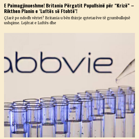
E Paimagjinueshme! Britania Përgatit Popullsinë për “Krizë” –
Rikthen Planin e ‘Luftës së Ftohtë’!
Çfarë po ndodh vërtet? Britania u bën thirrje qytetarëve të grumbullojnë
ushqime. Lojërat e Luftës dhe