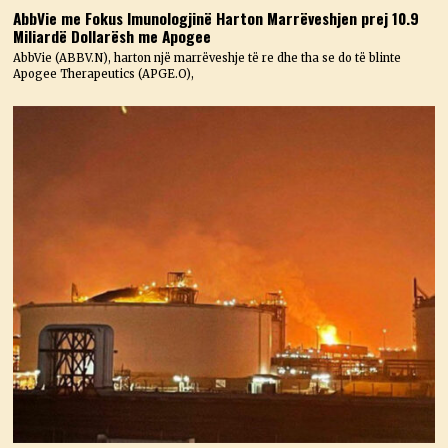
AbbVie me Fokus Imunologjinë Harton Marrëveshjen prej 10.9
Miliardë Dollarësh me Apogee
AbbVie (ABBV.N), harton një marrëveshje të re dhe tha se do të blinte
Apogee Therapeutics (APGE.O),