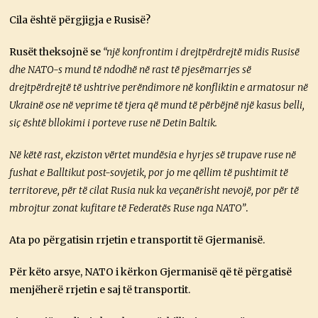
Cila është përgjigja e Rusisë?
Rusët theksojnë se
“një konfrontim i drejtpërdrejtë midis Rusisë
dhe NATO-s mund të ndodhë në rast të pjesëmarrjes së
drejtpërdrejtë të ushtrive perëndimore në konfliktin e armatosur në
Ukrainë ose në veprime të tjera që mund të përbëjnë një kasus belli,
siç është bllokimi i porteve ruse në Detin Baltik.
Në këtë rast, ekziston vërtet mundësia e hyrjes së trupave ruse në
fushat e Balltikut post-sovjetik, por jo me qëllim të pushtimit të
territoreve, për të cilat Rusia nuk ka veçanërisht nevojë, por për të
mbrojtur zonat kufitare të Federatës Ruse nga NATO”
.
Ata po përgatisin rrjetin e transportit të Gjermanisë.
Për këto arsye, NATO i kërkon Gjermanisë që të përgatisë
menjëherë rrjetin e saj të transportit.