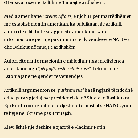
Ofensiva ruse në Balltik në 3 muajt e ardhshëm.
Media amerikane
Foreign Affairs
, e njohur për marrëdhëniet
me establishmentin amerikan, ka publikuar një artikull,
autori i të cilit thotë se agjencitë amerikane kanë
informacione për një pushtim rus të dy vendeve të NATO-s
dhe Baltikut në muajt e ardhshëm.
Autori citon informacionin e mbledhur nga inteligjenca
amerikane nga
“përfaqësuesit e elitës ruse”
. Letonia dhe
Estonia janë në qendër të vëmendjes.
Artikulli argumenton se
“pushtimi rus”
ka të ngjarë të ndodhë
edhe para zgjedhjeve presidenciale në Shtetet e Bashkuara.
Kjo konfirmon zbulimet e djeshme të
mast.al
se NATO synon
të hyjë në Ukrainë pas 3 muajsh.
Kievi është një dëshirë e zjarrtë e Vladimir Putin.