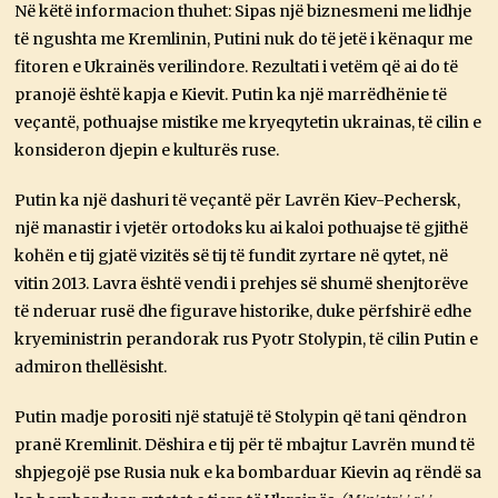
Në këtë informacion thuhet: Sipas një biznesmeni me lidhje
të ngushta me Kremlinin, Putini nuk do të jetë i kënaqur me
fitoren e Ukrainës verilindore. Rezultati i vetëm që ai do të
pranojë është kapja e Kievit. Putin ka një marrëdhënie të
veçantë, pothuajse mistike me kryeqytetin ukrainas, të cilin e
konsideron djepin e kulturës ruse.
Putin ka një dashuri të veçantë për Lavrën Kiev-Pechersk,
një manastir i vjetër ortodoks ku ai kaloi pothuajse të gjithë
kohën e tij gjatë vizitës së tij të fundit zyrtare në qytet, në
vitin 2013. Lavra është vendi i prehjes së shumë shenjtorëve
të nderuar rusë dhe figurave historike, duke përfshirë edhe
kryeministrin perandorak rus Pyotr Stolypin, të cilin Putin e
admiron thellësisht.
Putin madje porositi një statujë të Stolypin që tani qëndron
pranë Kremlinit. Dëshira e tij për të mbajtur Lavrën mund të
shpjegojë pse Rusia nuk e ka bombarduar Kievin aq rëndë sa