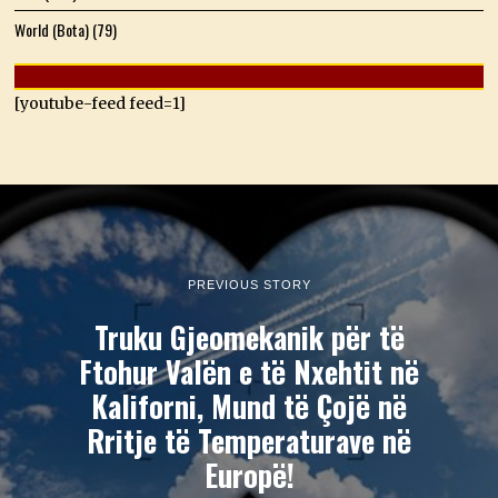
World (Bota)
(79)
[youtube-feed feed=1]
PREVIOUS STORY
Truku Gjeomekanik për të
Ftohur Valën e të Nxehtit në
Kaliforni, Mund të Çojë në
Rritje të Temperaturave në
Europë!