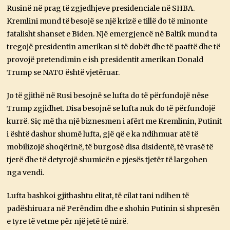
Rusinë në prag të zgjedhjeve presidenciale në SHBA.
Kremlini mund të besojë se një krizë e tillë do të minonte
fatalisht shanset e Biden. Një emergjencë në Baltik mund ta
tregojë presidentin amerikan si të dobët dhe të paaftë dhe të
provojë pretendimin e ish presidentit amerikan Donald
Trump se NATO është vjetëruar.
Jo të gjithë në Rusi besojnë se lufta do të përfundojë nëse
Trump zgjidhet. Disa besojnë se lufta nuk do të përfundojë
kurrë. Siç më tha një biznesmen i afërt me Kremlinin, Putinit
i është dashur shumë lufta, gjë që e ka ndihmuar atë të
mobilizojë shoqërinë, të burgosë disa disidentë, të vrasë të
tjerë dhe të detyrojë shumicën e pjesës tjetër të largohen
nga vendi.
Lufta bashkoi gjithashtu elitat, të cilat tani ndihen të
padëshiruara në Perëndim dhe e shohin Putinin si shpresën
e tyre të vetme për një jetë të mirë.