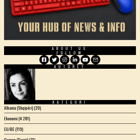
ABOUT US
FOLLOW
AUTORËT
Facebook
Twitter
Instagram
LinkedIn
YouTube
Email
KATEGORI
Albania (Shqipëri)
(20)
Ekonomi
(4 281)
EU/BE
(119)
Greece (Greqi)
(31)