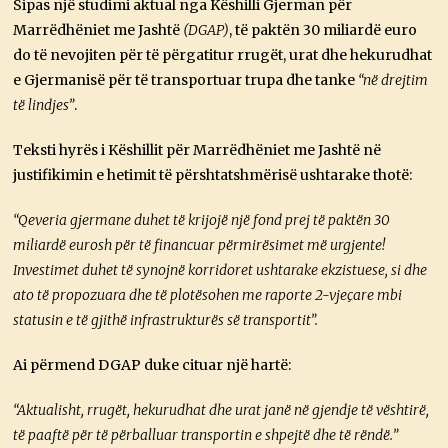
Sipas një studimi aktual nga Këshilli Gjerman për
Marrëdhëniet me Jashtë
(DGAP)
, të paktën 30 miliardë euro
do të nevojiten për të përgatitur rrugët, urat dhe hekurudhat
e Gjermanisë për të transportuar trupa dhe tanke
“në drejtim
të lindjes”
.
Teksti hyrës i Këshillit për Marrëdhëniet me Jashtë në
justifikimin e hetimit të përshtatshmërisë ushtarake thotë:
“Qeveria gjermane duhet të krijojë një fond prej të paktën 30
miliardë eurosh për të financuar përmirësimet më urgjente!
Investimet duhet të synojnë korridoret ushtarake ekzistuese, si dhe
ato të propozuara dhe të plotësohen me raporte 2-vjeçare mbi
statusin e të gjithë infrastrukturës së transportit”.
Ai përmend DGAP duke cituar një hartë:
“Aktualisht, rrugët, hekurudhat dhe urat janë në gjendje të vështirë,
të paaftë për të përballuar transportin e shpejtë dhe të rëndë.”