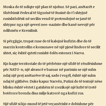
Moska do të ndiqte një plan të njohur. Së pari, anëtarët e
Shërbimit Federal të Sigurisë të Rusisë do t’i shtyjnë
rusishtfolësit në secilin vend të pretendojnë se janë të
shtypur nga një qeveri neo-naziste dhe kanë nevojë për
ndihmën e Kremlinit.
Si përgjigje, trupat ruse do të kalojnë kufirin dhe do të
marrin kontrollin e komunave në një pjesë lindore të secilit
shtet, siç është qyteti rusisht-folës estonez i Narva.
Kjo kapje territoriale do të përbënte një sfidë të rëndësishme
për NATO-n, një aleancë e bazuar në parimin se një sulm
ndaj një prej anëtarëve të saj, sado i vogël, është një sulm
ndaj të gjithëve. Duke kapur Narvën, Putini do të testojë nëse
blloku është vërtet i gatshëm të rrezikojë një luftë të tretë
botërore brenda disa milje katrorë nga kufiri rus.
Një sfidë si kjo mund të jetë veçanërisht e dobishme për