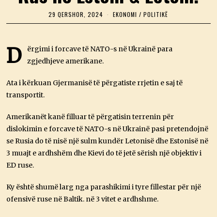
29 QERSHOR, 2024
2
EKONOMI
/
POLITIKË
9
Q
E
R
D
ërgimi i forcave të NATO-s në Ukrainë para
S
zgjedhjeve amerikane.
H
O
R
Ata i kërkuan Gjermanisë të përgatiste rrjetin e saj të
,
2
transportit.
0
2
4
Amerikanët kanë filluar të përgatisin terrenin për
dislokimin e forcave të NATO-s në Ukrainë pasi pretendojnë
se Rusia do të nisë një sulm kundër Letonisë dhe Estonisë në
3 muajt e ardhshëm dhe Kievi do të jetë sërish një objektiv i
ED ruse.
Ky është shumë larg nga parashikimi i tyre fillestar për një
ofensivë ruse në Baltik. në 3 vitet e ardhshme.