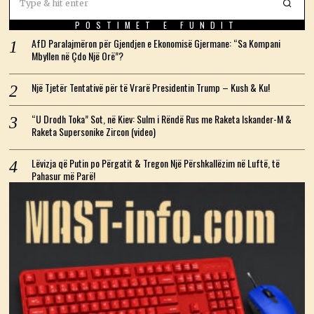
POSTIMET E FUNDIT
AfD Paralajmëron për Gjendjen e Ekonomisë Gjermane: “Sa Kompani
Mbyllen në Çdo Një Orë”?
Një Tjetër Tentativë për të Vrarë Presidentin Trump – Kush & Ku!
“U Drodh Toka” Sot, në Kiev: Sulm i Rëndë Rus me Raketa Iskander-M &
Raketa Supersonike Zircon (video)
Lëvizja që Putin po Përgatit & Tregon Një Përshkallëzim në Luftë, të
Pahasur më Parë!