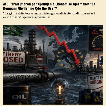
AfD Paralajmëron për Gjendjen e Ekonomisë Gjermane: “Sa
Kompani Mbyllen në Çdo Një Orë”?
“Largimi i aktiviteteve industriale nga vendi është shndërruar në një
eksod masiv.” Një paralajmërim i ri