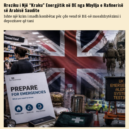
Rreziku i Një “Kraku” Energjitik në BE nga Mbyllja e Rafinerisë
së Arabisë Saudite
Ishte një krim i madh kombëtar për çdo vend të BE-së mosshfrytëzimi i
depozitave që tani