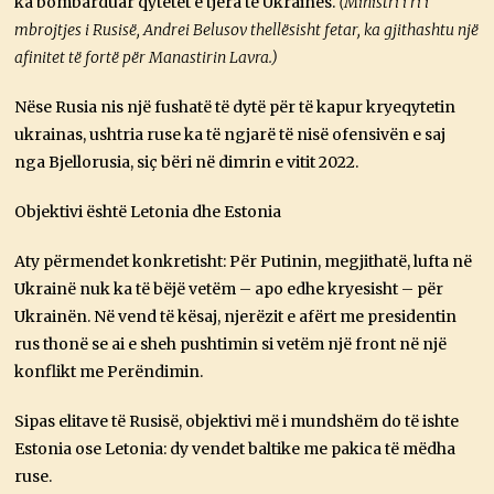
ka bombarduar qytetet e tjera të Ukrainës.
(Ministri i ri i
mbrojtjes i Rusisë, Andrei Belusov thellësisht fetar, ka gjithashtu një
afinitet të fortë për Manastirin Lavra.)
Nëse Rusia nis një fushatë të dytë për të kapur kryeqytetin
ukrainas, ushtria ruse ka të ngjarë të nisë ofensivën e saj
nga Bjellorusia, siç bëri në dimrin e vitit 2022.
Objektivi është Letonia dhe Estonia
Aty përmendet konkretisht: Për Putinin, megjithatë, lufta në
Ukrainë nuk ka të bëjë vetëm – apo edhe kryesisht – për
Ukrainën. Në vend të kësaj, njerëzit e afërt me presidentin
rus thonë se ai e sheh pushtimin si vetëm një front në një
konflikt me Perëndimin.
Sipas elitave të Rusisë, objektivi më i mundshëm do të ishte
Estonia ose Letonia: dy vendet baltike me pakica të mëdha
ruse.