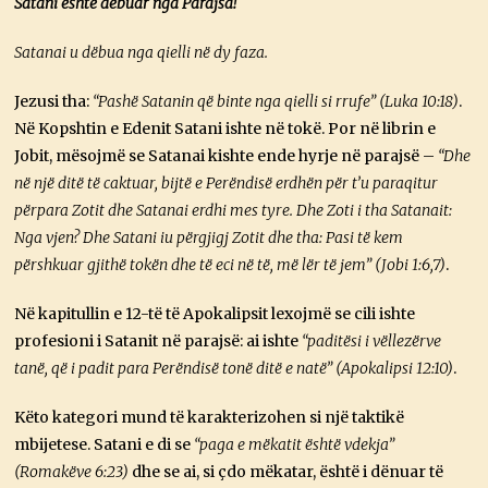
Satani është dëbuar nga Parajsa!
Satanai u dëbua nga qielli në dy faza.
Jezusi tha:
“Pashë Satanin që binte nga qielli si rrufe” (Luka 10:18)
.
Në Kopshtin e Edenit Satani ishte në tokë. Por në librin e
Jobit, mësojmë se Satanai kishte ende hyrje në parajsë –
“Dhe
në një ditë të caktuar, bijtë e Perëndisë erdhën për t’u paraqitur
përpara Zotit dhe Satanai erdhi mes tyre. Dhe Zoti i tha Satanait:
Nga vjen? Dhe Satani iu përgjigj Zotit dhe tha: Pasi të kem
përshkuar gjithë tokën dhe të eci në të, më lër të jem” (Jobi 1:6,7)
.
Në kapitullin e 12-të të Apokalipsit lexojmë se cili ishte
profesioni i Satanit në parajsë: ai ishte
“paditësi i vëllezërve
tanë, që i padit para Perëndisë tonë ditë e natë” (Apokalipsi 12:10)
.
Këto kategori mund të karakterizohen si një taktikë
mbijetese. Satani e di se
“paga e mëkatit është vdekja”
(Romakëve 6:23)
dhe se ai, si çdo mëkatar, është i dënuar të