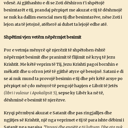
vdesë. Ai gjithashtu e di se Zoti dëshiron t’i shpëtojë
besimtarët e tij, prandaj përpiqet me akuzat e tij të dëshmojë
se nuk ka dallim esencial mes tij dhe besimtarëve, nëse Zoti i
lejon ata të jetojnë, atëherë ai duhet ta lejojë edhe atë.
Shpëtimi vjen vetëm nëpërmjet besimit
Por e vetmja mënyrë që njerëzit të shpëtohen është
nëpërmjet besimit dhe pranimit të flijimit në kryq të Jezu
Krishtit. Me këtë veprim të Tij, Jezu Krishti pagoi borxhin e
mëkatit dhe u ofron jetë të gjithë atyre që besojnë. Satani e di
se ai nuk mund ta provojë besimin e tij dhe për këtë arsye po
përpiqet në çdo mënyrë të pengojë hapjen e Librit të Jetës
(libri i vulosur i Apokalipsit 5),
sepse ky Libër ka në të,
dëshminë e besimit të njerëzve.
Kryqi përmbysi akuzat e Satanit dhe pas ringjalljes dhe
ngjitjes së Krishtit, një nga veprimet e tij të para ishte dëbimi i
Satanit nga parajsa.
“Dragoi dhe engjëjt e tij luftuan. Dhe ata nuk