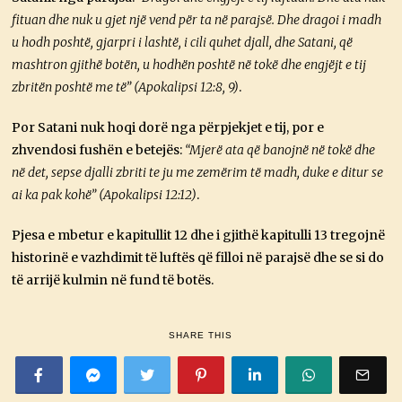
fituan dhe nuk u gjet një vend për ta në parajsë. Dhe dragoi i madh
u hodh poshtë, gjarpri i lashtë, i cili quhet djall, dhe Satani, që
mashtron gjithë botën, u hodhën poshtë në tokë dhe engjëjt e tij
zbritën poshtë me të” (Apokalipsi 12:8, 9)
.
Por Satani nuk hoqi dorë nga përpjekjet e tij, por e
zhvendosi fushën e betejës:
“Mjerë ata që banojnë në tokë dhe
në det, sepse djalli zbriti te ju me zemërim të madh, duke e ditur se
ai ka pak kohë” (Apokalipsi 12:12)
.
Pjesa e mbetur e kapitullit 12 dhe i gjithë kapitulli 13 tregojnë
historinë e vazhdimit të luftës që filloi në parajsë dhe se si do
të arrijë kulmin në fund të botës.
SHARE THIS