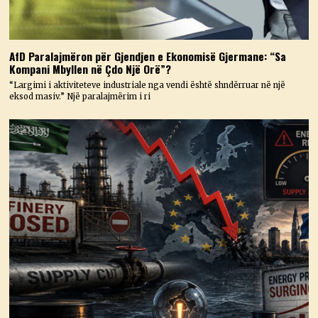
AfD Paralajmëron për Gjendjen e Ekonomisë Gjermane: “Sa
Kompani Mbyllen në Çdo Një Orë”?
“Largimi i aktiviteteve industriale nga vendi është shndërruar në një
eksod masiv.” Një paralajmërim i ri