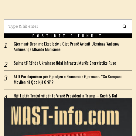
POSTIMET E FUNDIT
Gjermani: Dron me Eksploziv u Gjet Pranë Avionit Ukrainas ‘Antonov
Airlines’ që Mbante Municione
Sulme të Rënda Ukrainase Ndaj Infrastrukturës Energjetike Ruse
AfD Paralajmëron për Gjendjen e Ekonomisë Gjermane: “Sa Kompani
Mbyllen në Çdo Një Orë”?
Një Tjetër Tentativë për të Vrarë Presidentin Trump – Kush & Ku!