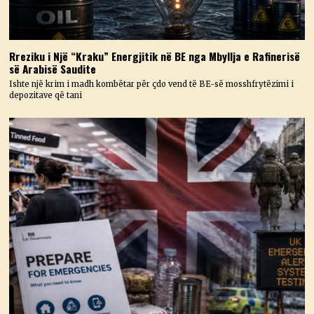
Rreziku i Një “Kraku” Energjitik në BE nga Mbyllja e Rafinerisë
së Arabisë Saudite
Ishte një krim i madh kombëtar për çdo vend të BE-së mosshfrytëzimi i
depozitave që tani