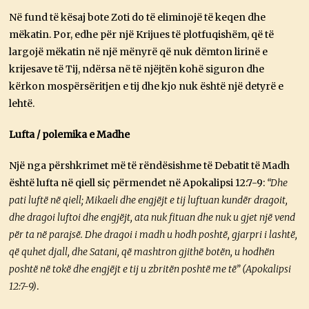
Në fund të kësaj bote Zoti do të eliminojë të keqen dhe
mëkatin. Por, edhe për një Krijues të plotfuqishëm, që të
largojë mëkatin në një mënyrë që nuk dëmton lirinë e
krijesave të Tij, ndërsa në të njëjtën kohë siguron dhe
kërkon mospërsëritjen e tij dhe kjo nuk është një detyrë e
lehtë.
Lufta / polemika e Madhe
Një nga përshkrimet më të rëndësishme të Debatit të Madh
është lufta në qiell siç përmendet në Apokalipsi 12:7-9:
“Dhe
pati luftë në qiell; Mikaeli dhe engjëjt e tij luftuan kundër dragoit,
dhe dragoi luftoi dhe engjëjt, ata nuk fituan dhe nuk u gjet një vend
për ta në parajsë. Dhe dragoi i madh u hodh poshtë, gjarpri i lashtë,
që quhet djall, dhe Satani, që mashtron gjithë botën, u hodhën
poshtë në tokë dhe engjëjt e tij u zbritën poshtë me të” (Apokalipsi
12:7-9)
.