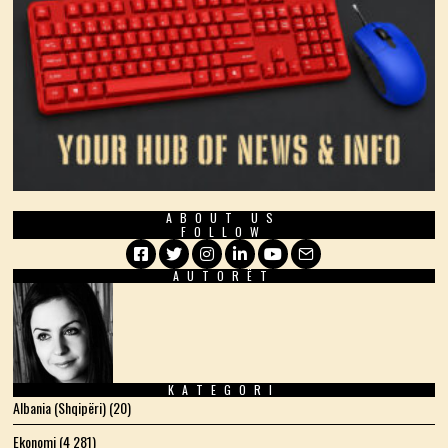
ABOUT US
FOLLOW
AUTORËT
Facebook
Twitter
Instagram
LinkedIn
YouTube
Email
KATEGORI
Albania (Shqipëri)
(20)
Ekonomi
(4 281)