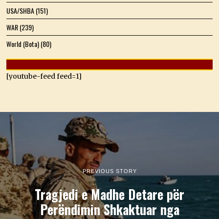
USA/SHBA
(151)
WAR
(239)
World (Bota)
(80)
[youtube-feed feed=1]
PREVIOUS STORY
Tragjedi e Madhe Detare për
Perëndimin Shkaktuar nga