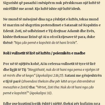
Sigurisht që pasazhi i mësipërm nuk përshkruan një luftë të
mirëfilltë me armë. Kjo luftë ishte një luftë idesh.
Ne mund të mësojmë disa nga çështjet e luftës, teksa mund
të marrim në shqyrtim pretendimet e Satanait në Kopshtin e
Edenit. Zoti, në udhëzimet e Tij drejtuar Adamit dhe Evës,
kishte theksuar lirinë që Ai u ofroi krijesave të para, duke
thënë:
“Nga çdo pemë e kopshtit do të hani lirisht”
.
Roli i vullnetit të lirë në luftën / polemikën e madhe
Por në të njëjtën kohë, Ai iu referua vullnetit të tyre të lirë
dhe ligjit të Tij:
“Megjithatë, nuk do të hani nga pema e njohjes të
së mirës dhe së keqes” (Apokalipsi 2:16,17)
. Satani me gënjeshtrën
e tij të parë
(zhvendosi theksin dhe për këtë arsye shtrembëroi
mesazhin e Zotit)
tha:
“Vërtet, Zoti tha: Nuk do të hani nga çdo
pemë e kopshtit?” (Apokalipsi 3:1)
.
Edhe pse kuptimi logjik është i njëjtë, theksi për kufizim nga