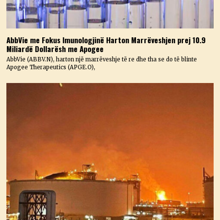
AbbVie me Fokus Imunologjinë Harton Marrëveshjen prej 10.9
Miliardë Dollarësh me Apogee
AbbVie (ABBV.N), harton një marrëveshje të re dhe tha se do të blinte
Apogee Therapeutics (APGE.O),