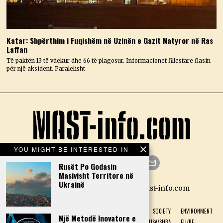
Katar: Shpërthim i Fuqishëm në Uzinën e Gazit Natyror në Ras
Laffan
Të paktën 13 të vdekur dhe 66 të plagosur. Informacionet fillestare flasin
për një aksident. Paralelisht
YOU MIGHT BE INTERESTED IN
Rusët Po Godasin
Masivisht Territore në
Facebook
Twitter
Instagram
LinkedIn
YouTube
Email
Ukrainë
Designed by N.D. — Copyright Mast-info.com
HOME
POLITICS
ECONOMY
CULTURE
HISTORY
SOCIETY
ENVIRONMENT
Një Metodë Inovatore e
NATURAL PHENOMENON
HEALTH
SPORT
USA/SHBA
EU/BE