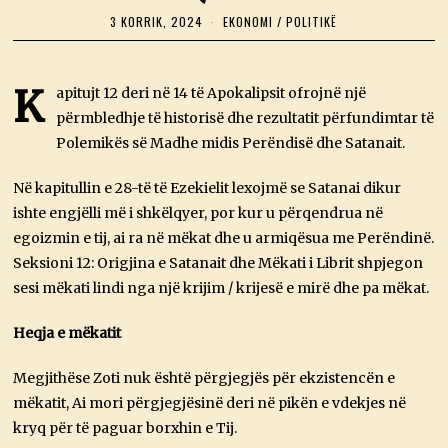
3 KORRIK, 2024
3
EKONOMI
/
POLITIKË
K
O
R
R
K
apitujt 12 deri në 14 të Apokalipsit ofrojnë një
I
përmbledhje të historisë dhe rezultatit përfundimtar të
K
,
Polemikës së Madhe midis Perëndisë dhe Satanait.
2
0
2
Në kapitullin e 28-të të Ezekielit lexojmë se Satanai dikur
4
ishte engjëlli më i shkëlqyer, por kur u përqendrua në
egoizmin e tij, ai ra në mëkat dhe u armiqësua me Perëndinë.
Seksioni 12: Origjina e Satanait dhe Mëkati i Librit shpjegon
sesi mëkati lindi nga një krijim / krijesë e mirë dhe pa mëkat.
Heqja e mëkatit
Megjithëse Zoti nuk është përgjegjës për ekzistencën e
mëkatit, Ai mori përgjegjësinë deri në pikën e vdekjes në
kryq për të paguar borxhin e Tij.