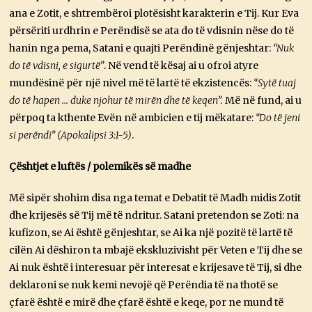
ana e Zotit, e shtrembëroi plotësisht karakterin e Tij. Kur Eva
përsëriti urdhrin e Perëndisë se ata do të vdisnin nëse do të
hanin nga pema, Satani e quajti Perëndinë gënjeshtar:
“Nuk
do të vdisni, e sigurtë”
. Në vend të kësaj ai u ofroi atyre
mundësinë për një nivel më të lartë të ekzistencës:
“Sytë tuaj
do të hapen … duke njohur të mirën dhe të keqen”.
Më në fund, ai u
përpoq ta kthente Evën në ambicien e tij mëkatare:
“Do të jeni
si perëndi” (Apokalipsi 3:1-5)
.
Çështjet e luftës / polemikës së madhe
Më sipër shohim disa nga temat e Debatit të Madh midis Zotit
dhe krijesës së Tij më të ndritur. Satani pretendon se Zoti: na
kufizon, se Ai është gënjeshtar, se Ai ka një pozitë të lartë të
cilën Ai dëshiron ta mbajë ekskluzivisht për Veten e Tij dhe se
Ai nuk është i interesuar për interesat e krijesave të Tij, si dhe
deklaroni se nuk kemi nevojë që Perëndia të na thotë se
çfarë është e mirë dhe çfarë është e keqe, por ne mund të