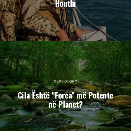
Houthi
NEXT STORY
Cila Është "Forca" më Potente
në Planet?