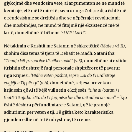
gjykojmë dhe vendosim vetë, ai argumenton se ne mund të
kemi një jetë më të mirë të pavarur nga Zoti, se dija është më
e rëndësishme se drejtësia dhe se nëpërmjet revolucionit
dhe mosbindjes, ne mund të fitojmë një ekzistencë më të
lartë, domethënë të bëhemi
“si Më i Larti”
.
Në takimin e Krishtit me Satanin në shkretëtirë
(Mateu 4:1-11)
,
shohim disa tema të tjera të Debatit të Madh. Satani tha:
“Thuaju këtyre gurëve të bëhen bukë” (v. 3)
, domethënë ai e sfidoi
Krishtin të ushtrojë fuqi personale shpirtërore të pavarur
nga Krijuesi.
“Hidhe veten poshtë, sepse, …ai do t’i urdhërojë
engjëjt e Tij për ty” (v. 6)
, domethënë, krijesa provokon
krijuesin që Ai të bëjë vullnetin e krijesës.
“Dhe ai (Satani) i
thotë: Të gjitha këto do t’i jap, nëse bie dhe më adhuron mua”
– kjo
është dëshira përfundimtare e Satanit, që të pranojë
adhurimin për veten e tij. Të gjitha këto karakteristika
gjenden edhe në fe të ndryshme, të rreme.