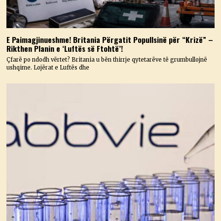
E Paimagjinueshme! Britania Përgatit Popullsinë për “Krizë” –
Rikthen Planin e ‘Luftës së Ftohtë’!
Çfarë po ndodh vërtet? Britania u bën thirrje qytetarëve të grumbullojnë
ushqime. Lojërat e Luftës dhe