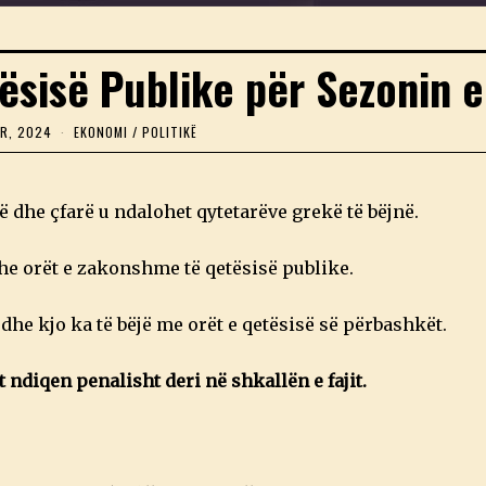
ësisë Publike për Sezonin e
OR, 2024
1
EKONOMI
/
POLITIKË
T
E
T
O
 dhe çfarë u ndalohet qytetarëve grekë të bëjnë.
R
,
2
he orët e zakonshme të qetësisë publike.
0
2
4
he kjo ka të bëjë me orët e qetësisë së përbashkët.
 ndiqen penalisht deri në shkallën e fajit.