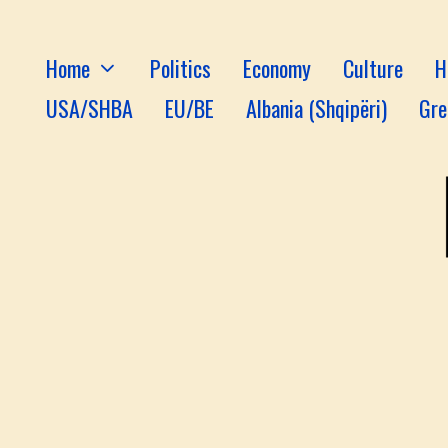
Home
Politics
Economy
Culture
H
USA/SHBA
EU/BE
Albania (Shqipëri)
Gre