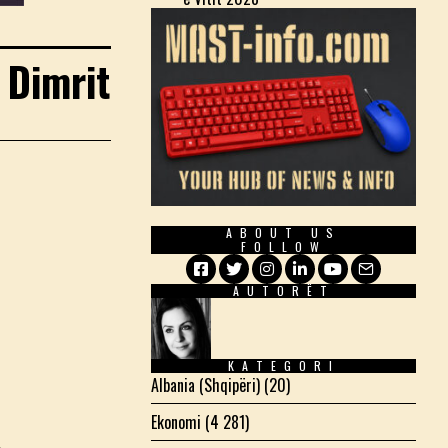
 Dimrit
ABOUT US
FOLLOW
AUTORËT
Facebook
Twitter
Instagram
LinkedIn
YouTube
Email
KATEGORI
Albania (Shqipëri)
(20)
Ekonomi
(4 281)