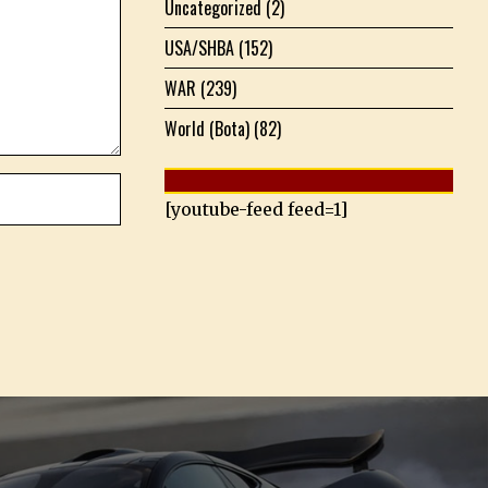
Uncategorized
(2)
USA/SHBA
(152)
WAR
(239)
World (Bota)
(82)
[youtube-feed feed=1]