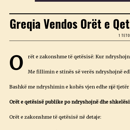
Greqia Vendos Orët e Qet
1 TET
O
rët e zakonshme të qetësisë: Kur ndryshojnë
Me fillimin e stinës së verës ndryshojnë ed
Bashkë me ndryshimin e kohës vjen edhe një tjetër d
Orët e qetësisë publike po ndryshojnë dhe shkelësit
Orët e zakonshme të qetësisë në detaje: