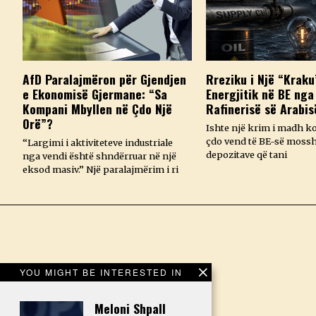
AfD Paralajmëron për Gjendjen
Rreziku i Një “Kraku
e Ekonomisë Gjermane: “Sa
Energjitik në BE nga
Kompani Mbyllen në Çdo Një
Rafinerisë së Arabis
Orë”?
Ishte një krim i madh k
çdo vend të BE-së mossh
“Largimi i aktiviteteve industriale
depozitave që tani
nga vendi është shndërruar në një
eksod masiv.” Një paralajmërim i ri
YOU MIGHT BE INTERESTED IN
Meloni Shpall