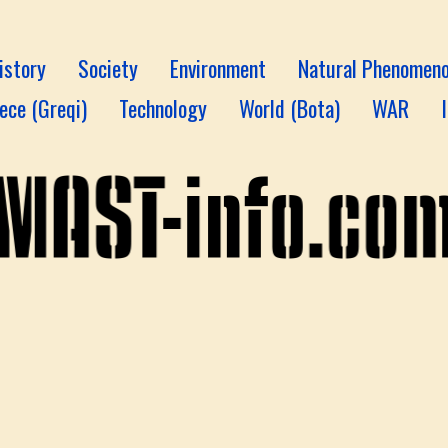
istory
Society
Environment
Natural Phenomen
ece (Greqi)
Technology
World (Bota)
WAR