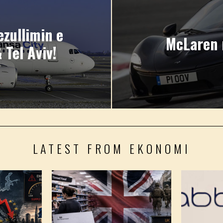
ezullimin e
McLaren 
 Tel Aviv!
LATEST FROM EKONOMI