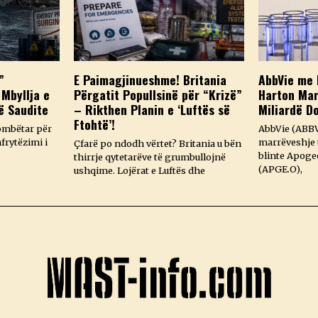
”
E Paimagjinueshme! Britania
AbbVie me 
 Mbyllja e
Përgatit Popullsinë për “Krizë”
Harton Mar
ë Saudite
– Rikthen Planin e ‘Luftës së
Miliardë D
Ftohtë’!
ombëtar për
AbbVie (ABBV
frytëzimi i
marrëveshje t
Çfarë po ndodh vërtet? Britania u bën
blinte Apoge
thirrje qytetarëve të grumbullojnë
(APGE.O),
ushqime. Lojërat e Luftës dhe