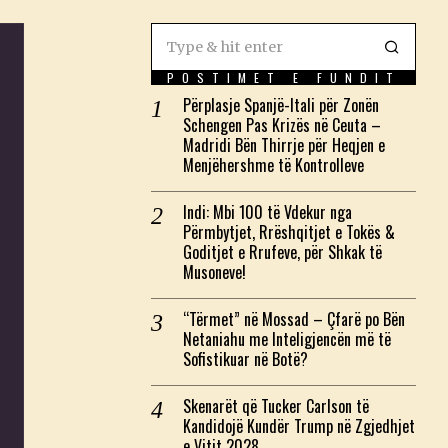
POSTIMET E FUNDIT
Përplasje Spanjë-Itali për Zonën
Schengen Pas Krizës në Ceuta –
Madridi Bën Thirrje për Heqjen e
Menjëhershme të Kontrolleve
Indi: Mbi 100 të Vdekur nga
Përmbytjet, Rrëshqitjet e Tokës &
Goditjet e Rrufeve, për Shkak të
Musoneve!
“Tërmet” në Mossad – Çfarë po Bën
Netaniahu me Inteligjencën më të
Sofistikuar në Botë?
Skenarët që Tucker Carlson të
Kandidojë Kundër Trump në Zgjedhjet
e Vitit 2028