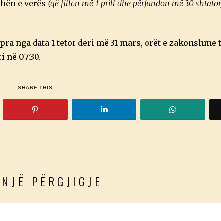
dhën e verës
(që fillon më 1 prill dhe përfundon më 30 shtator
pra nga data 1 tetor deri më 31 mars, orët e zakonshme t
i në 07:30.
SHARE THIS
 NJË PËRGJIGJE