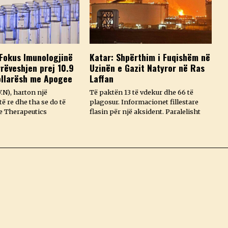
Fokus Imunologjinë
Katar: Shpërthim i Fuqishëm në
rëveshjen prej 10.9
Uzinën e Gazit Natyror në Ras
ollarësh me Apogee
Laffan
.N), harton një
Të paktën 13 të vdekur dhe 66 të
ë re dhe tha se do të
plagosur. Informacionet fillestare
e Therapeutics
flasin për një aksident. Paralelisht