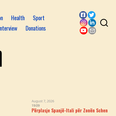
on
Health
Sport
Facebook
Twitter
Interview
Donations
Instagram
LinkedI
YouTube
Email
August 7, 2026
19:09
Përplasje Spanjë-Itali për Zonën Schengen Pas Kri