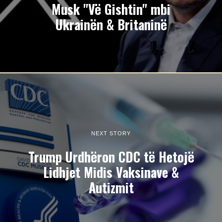
Musk "Vë Gishtin" mbi
Ukrainën & Britaninë
NEXT STORY
Trump Urdhëron CDC të Hetojë
Lidhjet Midis Vaksinave &
Autizmit