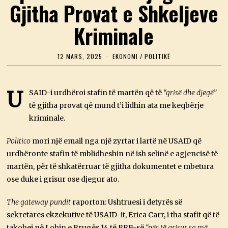
Gjitha Provat e Shkeljeve
Kriminale
12 MARS, 2025
1
EKONOMI
/
POLITIKË
2
M
A
R
U
SAID-i urdhëroi stafin të martën që të
“grisë dhe djegë”
S
të gjitha provat që mund t’i lidhin ata me keqbërje
,
2
kriminale.
0
2
5
Politico
mori një email nga një zyrtar i lartë në USAID që
urdhëronte stafin të mblidheshin në ish selinë e agjencisë të
martën, për të shkatërruar të gjitha dokumentet e mbetura
ose duke i grisur ose djegur ato.
The gateway pundit
raporton: Ushtruesi i detyrës së
sekretares ekzekutive të USAID-it, Erica Carr, i tha stafit që të
takohej në Lobin e Rrugës 14 të RRB-së
“për të grisur sa më