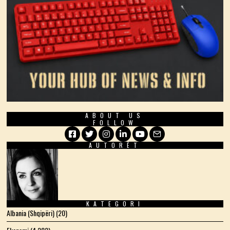
ABOUT US
FOLLOW
AUTORËT
Facebook
Twitter
Instagram
LinkedIn
YouTube
Email
KATEGORI
Albania (Shqipëri)
(20)