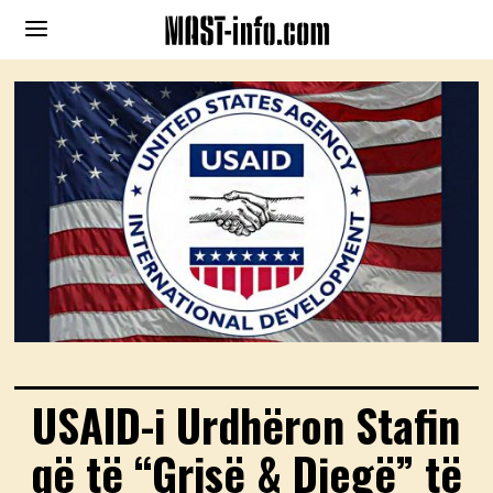
USAID-i Urdhëron Stafin
që të “Grisë & Djegë” të