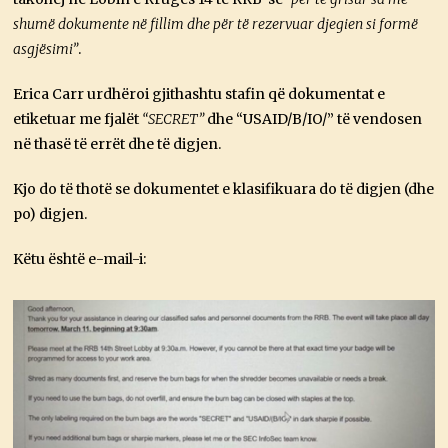
shumë dokumente në fillim dhe për të rezervuar djegien si formë
asgjësimi”
.
Erica Carr urdhëroi gjithashtu stafin që dokumentat e
etiketuar me fjalët
“SECRET”
dhe “USAID/B/IO/” të vendosen
në thasë të errët dhe të digjen.
Kjo do të thotë se dokumentet e klasifikuara do të digjen (dhe
po) digjen.
Këtu është e-mail-i: