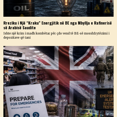
Rreziku i Një “Kraku” Energjitik në BE nga Mbyllja e Rafinerisë
së Arabisë Saudite
Ishte një krim i madh kombëtar për çdo vend të BE-së mosshfrytëzimi i
depozitave që tani