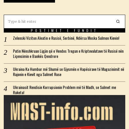
POSTIMET E FUNDIT
Zelenski Viziton Aleatin e Rusisë, Serbinë, Ndërsa Moska Sulmon Kievin!
Putin Nënshkruan Ligjin që e Vendos Tregun e Kriptovalutave të Rusisë nën
Liçencimin e Bankës Qendrore
Ukraina Ka Humbur më Shumë se Gjysmën e Hapësirave të Magazinimit në
Rajonin e Kievit nga Sulmet Ruse
Ukrainasit Rendisin Korrupsionin Problem më të Madh, se Sulmet me
Raketa!