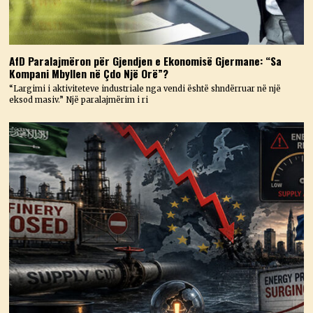
AfD Paralajmëron për Gjendjen e Ekonomisë Gjermane: “Sa
Kompani Mbyllen në Çdo Një Orë”?
“Largimi i aktiviteteve industriale nga vendi është shndërruar në një
eksod masiv.” Një paralajmërim i ri