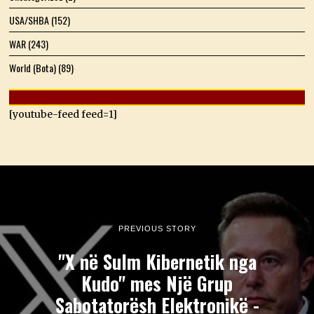
USA/SHBA
(152)
WAR
(243)
World (Bota)
(89)
[youtube-feed feed=1]
PREVIOUS STORY
"X në Sulm Kibernetik nga
Kudo" mes Një Grup
Sabotatorësh Elektronikë -