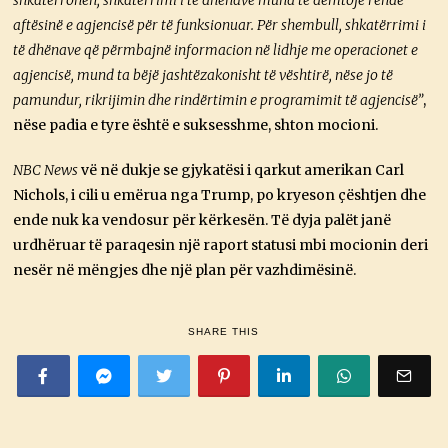
shkatërrohen, shkatërrimi i të dhënave mund të dëmtojë rëndë
aftësinë e agjencisë për të funksionuar. Për shembull, shkatërrimi i
të dhënave që përmbajnë informacion në lidhje me operacionet e
agjencisë, mund ta bëjë jashtëzakonisht të vështirë, nëse jo të
pamundur, rikrijimin dhe rindërtimin e programimit të agjencisë”
,
nëse padia e tyre është e suksesshme, shton mocioni.
NBC News
vë në dukje se gjykatësi i qarkut amerikan Carl
Nichols, i cili u emërua nga Trump, po kryeson çështjen dhe
ende nuk ka vendosur për kërkesën. Të dyja palët janë
urdhëruar të paraqesin një raport statusi mbi mocionin deri
nesër në mëngjes dhe një plan për vazhdimësinë.
SHARE THIS