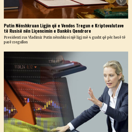
Putin Nënshkruan Ligjin që e Vendos Tregun e Kriptovalutave
të Rusisë nën Liçencimin e Bankës Qendrore
Presidenti rus Vladimir Putin nënshkroi një ligj më 4 gusht që për herë të
parë rregullon