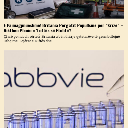
E Paimagjinueshme! Britania Përgatit Popullsinë për “Krizë” –
Rikthen Planin e ‘Luftës së Ftohtë’!
Çfarë po ndodh vërtet? Britania u bën thirrje qytetarëve të grumbullojnë
ushqime. Lojërat e Luftës dhe