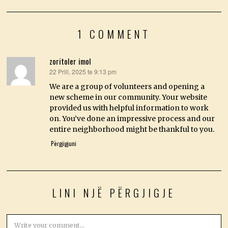
1 COMMENT
zoritoler imol
22 Prill, 2025 te 9:13 pm
thotë:
We are a group of volunteers and opening a
new scheme in our community. Your website
provided us with helpful information to work
on. You’ve done an impressive process and our
entire neighborhood might be thankful to you.
Përgjigjuni
LINI NJË PËRGJIGJE