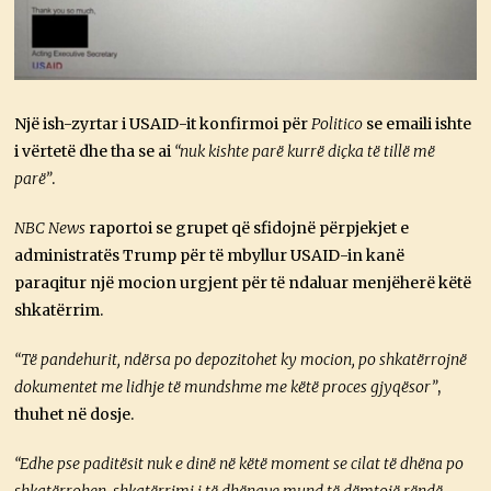
Një ish-zyrtar i USAID-it konfirmoi për
Politico
se emaili ishte
i vërtetë dhe tha se ai
“nuk kishte parë kurrë diçka të tillë më
parë”
.
NBC News
raportoi se grupet që sfidojnë përpjekjet e
administratës Trump për të mbyllur USAID-in kanë
paraqitur një mocion urgjent për të ndaluar menjëherë këtë
shkatërrim.
“Të pandehurit, ndërsa po depozitohet ky mocion, po shkatërrojnë
dokumentet me lidhje të mundshme me këtë proces gjyqësor”
,
thuhet në dosje.
“Edhe pse paditësit nuk e dinë në këtë moment se cilat të dhëna po