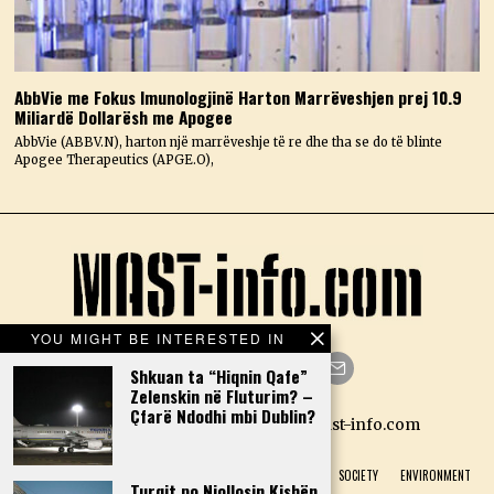
AbbVie me Fokus Imunologjinë Harton Marrëveshjen prej 10.9
Miliardë Dollarësh me Apogee
AbbVie (ABBV.N), harton një marrëveshje të re dhe tha se do të blinte
Apogee Therapeutics (APGE.O),
YOU MIGHT BE INTERESTED IN
Shkuan ta “Hiqnin Qafe”
Zelenskin në Fluturim? –
Facebook
Twitter
Instagram
LinkedIn
YouTube
Email
Çfarë Ndodhi mbi Dublin?
Designed by N.D. — Copyright Mast-info.com
HOME
POLITICS
ECONOMY
CULTURE
HISTORY
SOCIETY
ENVIRONMENT
Turqit po Njollosin Kishën