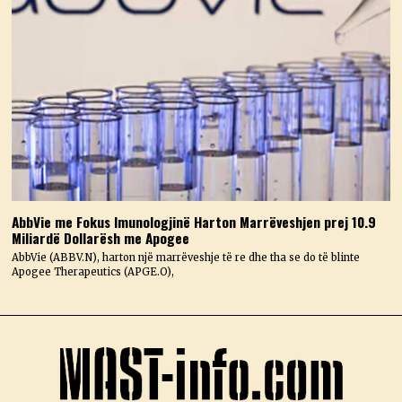
AbbVie me Fokus Imunologjinë Harton Marrëveshjen prej 10.9
Miliardë Dollarësh me Apogee
AbbVie (ABBV.N), harton një marrëveshje të re dhe tha se do të blinte
Apogee Therapeutics (APGE.O),