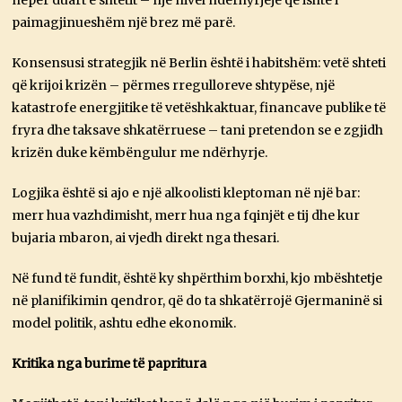
nëpër duart e shtetit – një nivel ndërhyrjeje që ishte i
paimagjinueshëm një brez më parë.
Konsensusi strategjik në Berlin është i habitshëm: vetë shteti
që krijoi krizën – përmes rregulloreve shtypëse, një
katastrofe energjitike të vetëshkaktuar, financave publike të
fryra dhe taksave shkatërruese – tani pretendon se e zgjidh
krizën duke këmbëngulur me ndërhyrje.
Logjika është si ajo e një alkoolisti kleptoman në një bar:
merr hua vazhdimisht, merr hua nga fqinjët e tij dhe kur
bujaria mbaron, ai vjedh direkt nga thesari.
Në fund të fundit, është ky shpërthim borxhi, kjo mbështetje
në planifikimin qendror, që do ta shkatërrojë Gjermaninë si
model politik, ashtu edhe ekonomik.
Kritika nga burime të papritura