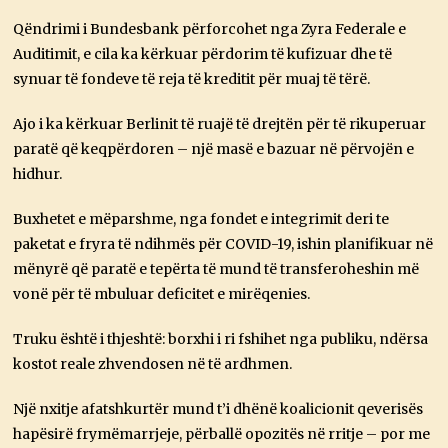
Qëndrimi i Bundesbank përforcohet nga Zyra Federale e
Auditimit, e cila ka kërkuar përdorim të kufizuar dhe të
synuar të fondeve të reja të kreditit për muaj të tërë.
Ajo i ka kërkuar Berlinit të ruajë të drejtën për të rikuperuar
paratë që keqpërdoren – një masë e bazuar në përvojën e
hidhur.
Buxhetet e mëparshme, nga fondet e integrimit deri te
paketat e fryra të ndihmës për COVID-19, ishin planifikuar në
mënyrë që paratë e tepërta të mund të transferoheshin më
vonë për të mbuluar deficitet e mirëqenies.
Truku është i thjeshtë: borxhi i ri fshihet nga publiku, ndërsa
kostot reale zhvendosen në të ardhmen.
Një nxitje afatshkurtër mund t’i dhënë koalicionit qeverisës
hapësirë ​​frymëmarrjeje, përballë opozitës në rritje – por me