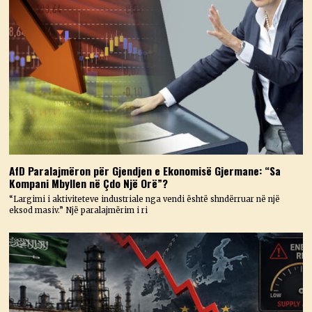
AfD Paralajmëron për Gjendjen e Ekonomisë Gjermane: “Sa
Kompani Mbyllen në Çdo Një Orë”?
“Largimi i aktiviteteve industriale nga vendi është shndërruar në një
eksod masiv.” Një paralajmërim i ri