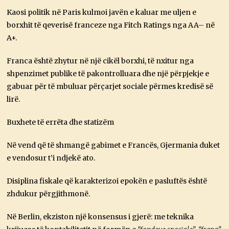
Kaosi politik në Paris kulmoi javën e kaluar me uljen e
borxhit të qeverisë franceze nga Fitch Ratings nga AA– në
A+.
Franca është zhytur në një cikël borxhi, të nxitur nga
shpenzimet publike të pakontrolluara dhe një përpjekje e
gabuar për të mbuluar përçarjet sociale përmes kredisë së
lirë.
Buxhete të errëta dhe statizëm
Në vend që të shmangë gabimet e Francës, Gjermania duket
e vendosur t’i ndjekë ato.
Disiplina fiskale që karakterizoi epokën e pasluftës është
zhdukur përgjithmonë.
Në Berlin, ekziston një konsensus i gjerë: me teknika