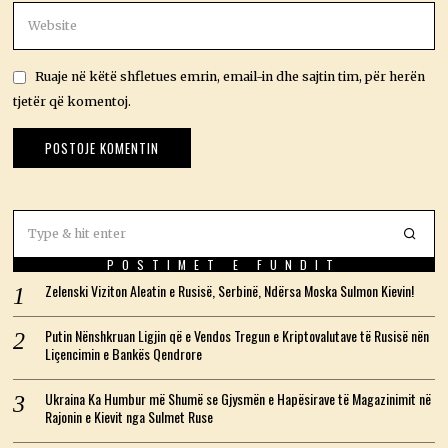
Ruaje në këtë shfletues emrin, email-in dhe sajtin tim, për herën
tjetër që komentoj.
POSTIMET E FUNDIT
Zelenski Viziton Aleatin e Rusisë, Serbinë, Ndërsa Moska Sulmon Kievin!
Putin Nënshkruan Ligjin që e Vendos Tregun e Kriptovalutave të Rusisë nën
Liçencimin e Bankës Qendrore
Ukraina Ka Humbur më Shumë se Gjysmën e Hapësirave të Magazinimit në
Rajonin e Kievit nga Sulmet Ruse