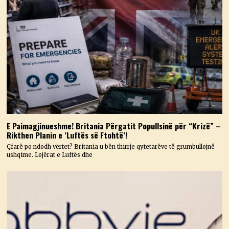
E Paimagjinueshme! Britania Përgatit Popullsinë për “Krizë” –
Rikthen Planin e ‘Luftës së Ftohtë’!
Çfarë po ndodh vërtet? Britania u bën thirrje qytetarëve të grumbullojnë
ushqime. Lojërat e Luftës dhe