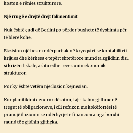
koston e rënies strukturore.
Një rrugë e drejtë drejt falimentimit
Nuk është çudi që Berlini po përdor buxhete të dyshimta për
të blerë kohë.
Ekziston një besim ndërpartiak në kryeqytet se kontabiliteti
krijues dhe kërkesa e tepërt shtetërore mund ta zgjidhin disi,
si krizën fiskale, ashtu edhe recesionin ekonomik
strukturor.
Por ky është vetëm një iluzion kejnesian.
Kur planifikimi qendror dështon, faji i kalon gjithmonë
tregut të obligacioneve, i cili refuzon me kokëfortësi të
pranojë iluzionin se ndërhyrjet e financuara nga borxhi
mund të zgjidhin gjithçka.