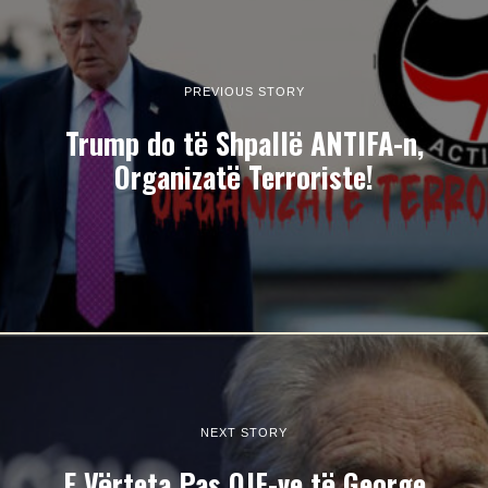
PREVIOUS STORY
Trump do të Shpallë ANTIFA-n,
Organizatë Terroriste!
NEXT STORY
E Vërteta Pas OJF-ve të George