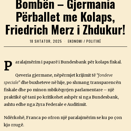
Bombën – Gjermania
Përballet me Kolaps,
Friedrich Merz i Zhdukur!
18 SHTATOR, 2025
1
EKONOMI
/
POLITIKË
8
S
H
T
P
aralajmërim i paparë i Bundesbank për kolaps fiskal.
A
T
O
Qeveria gjermane, nëpërmjet krijimit të
“fondeve
R
speciale”
dhe buxheteve në hije, po shmang transparencën
,
2
fiskale dhe po minon mbikëqyrjen parlamentare – një
0
praktikë që tani po kritikohet ashpër si nga Bundesbank,
2
5
ashtu edhe nga Zyra Federale e Auditimit.
Ndërkohë, Franca po ofron një paralajmërim se ku po çon
kjo rrugë.