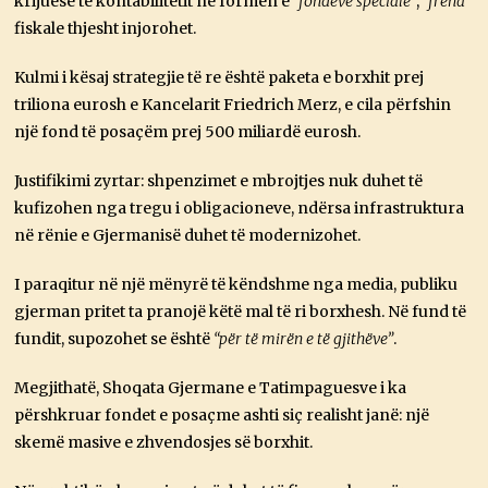
krijuese të kontabilitetit në formën e
“fondeve speciale”
,
“frena”
fiskale thjesht injorohet.
Kulmi i kësaj strategjie të re është paketa e borxhit prej
triliona eurosh e Kancelarit Friedrich Merz, e cila përfshin
një fond të posaçëm prej 500 miliardë eurosh.
Justifikimi zyrtar: shpenzimet e mbrojtjes nuk duhet të
kufizohen nga tregu i obligacioneve, ndërsa infrastruktura
në rënie e Gjermanisë duhet të modernizohet.
I paraqitur në një mënyrë të këndshme nga media, publiku
gjerman pritet ta pranojë këtë mal të ri borxhesh. Në fund të
fundit, supozohet se është
“për të mirën e të gjithëve”
.
Megjithatë, Shoqata Gjermane e Tatimpaguesve i ka
përshkruar fondet e posaçme ashti siç realisht janë: një
skemë masive e zhvendosjes së borxhit.