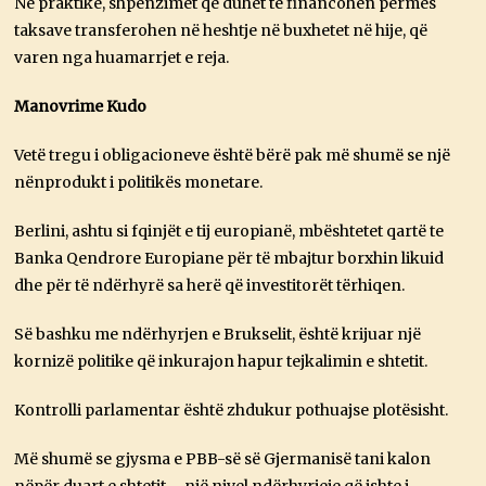
Në praktikë, shpenzimet që duhet të financohen përmes
taksave transferohen në heshtje në buxhetet në hije, që
varen nga huamarrjet e reja.
Manovrime Kudo
Vetë tregu i obligacioneve është bërë pak më shumë se një
nënprodukt i politikës monetare.
Berlini, ashtu si fqinjët e tij europianë, mbështetet qartë te
Banka Qendrore Europiane për të mbajtur borxhin likuid
dhe për të ndërhyrë sa herë që investitorët tërhiqen.
Së bashku me ndërhyrjen e Brukselit, është krijuar një
kornizë politike që inkurajon hapur tejkalimin e shtetit.
Kontrolli parlamentar është zhdukur pothuajse plotësisht.
Më shumë se gjysma e PBB-së së Gjermanisë tani kalon