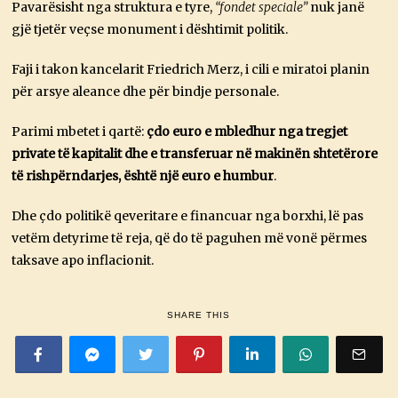
Pavarësisht nga struktura e tyre,
“fondet speciale”
nuk janë
gjë tjetër veçse monument i dështimit politik.
Faji i takon kancelarit Friedrich Merz, i cili e miratoi planin
për arsye aleance dhe për bindje personale.
Parimi mbetet i qartë:
çdo euro e mbledhur nga tregjet
private të kapitalit dhe e transferuar në makinën shtetërore
të rishpërndarjes, është një euro e humbur
.
Dhe çdo politikë qeveritare e financuar nga borxhi, lë pas
vetëm detyrime të reja, që do të paguhen më vonë përmes
taksave apo inflacionit.
SHARE THIS