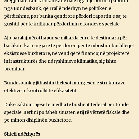
Megjithatë, tani kritikat kanë dalë nga një burim i papritur,
nga Bundesbank, që rrallë ndërhyn në politikën e
përditshme, por banka qendrore përdori raportin e saj të
gushtit për të kritikuar përdorimin e fondeve speciale.
Ajo paralajmëroi hapur se miliarda euro të destinuara për
bashkitë, ka të ngjarë të përdoren për të mbushur boshllëqet
ekzistuese buxhetore, në vend që të financojnë projekte të
infrastrukturës dhe ndryshimeve klimatike, siç ishte
premtuar.
Bundesbank gjithashtu theksoi mungesën e strukturave
efektive të kontrollit të efikasitetit.
Duke caktuar pjesë të mëdha të buxhetit federal për fonde
speciale, Berlini po fsheh situatën e tij të vërtetë fiskale dhe
po minon disiplinën buxhetore.
Shteti ndërhyrës