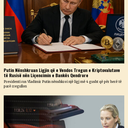
Putin Nënshkruan Ligjin që e Vendos Tregun e Kriptovalutave
të Rusisë nën Liçencimin e Bankës Qendrore
Presidenti rus Vladimir Putin nënshkroi një ligj më 4 gusht që për herë të
parë rregullon