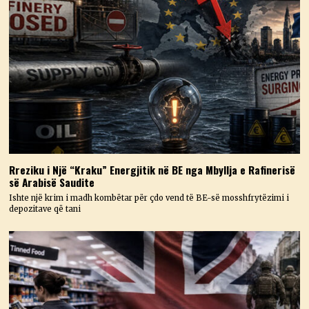
Rreziku i Një “Kraku” Energjitik në BE nga Mbyllja e Rafinerisë
së Arabisë Saudite
Ishte një krim i madh kombëtar për çdo vend të BE-së mosshfrytëzimi i
depozitave që tani