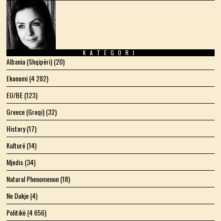
Facebook
Twitter
Instagram
LinkedIn
YouTube
Email
KATEGORI
Albania (Shqipëri)
(20)
Ekonomi
(4 282)
EU/BE
(123)
Greece (Greqi)
(32)
History
(17)
Kulturë
(14)
Mjedis
(34)
Natural Phenomenon
(18)
Ne Dukje
(4)
Politikë
(4 656)