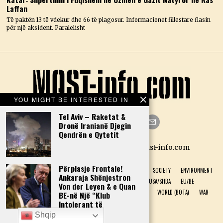
Laffan
Të paktën 13 të vdekur dhe 66 të plagosur. Informacionet fillestare flasin
për një aksident. Paralelisht
YOU MIGHT BE INTERESTED IN
Tel Aviv – Raketat &
Dronë Iranianë Djegin
Qendrën e Qytetit
Facebook
Twitter
Instagram
LinkedIn
YouTube
Email
Designed by N.D. — Copyright Mast-info.com
Përplasje Frontale!
HOME
POLITICS
ECONOMY
CULTURE
HISTORY
SOCIETY
ENVIRONMENT
Ankaraja Shënjestron
NATURAL PHENOMENON
HEALTH
SPORT
USA/SHBA
EU/BE
Von der Leyen & e Quan
ALBANIA (SHQIPËRI)
GREECE (GREQI)
TECHNOLOGY
WORLD (BOTA)
WAR
BE-në Një “Klub
Intolerant të
INTERVIEW
DONATIONS
Krishterësh”!
Shqip