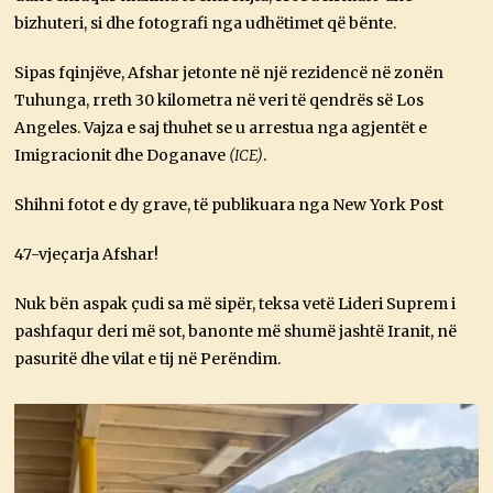
bizhuteri, si dhe fotografi nga udhëtimet që bënte.
Sipas fqinjëve, Afshar jetonte në një rezidencë në zonën
Tuhunga, rreth 30 kilometra në veri të qendrës së Los
Angeles. Vajza e saj thuhet se u arrestua nga agjentët e
Imigracionit dhe Doganave
(ICE)
.
Shihni fotot e dy grave, të publikuara nga New York Post
47-vjeçarja Afshar!
Nuk bën aspak çudi sa më sipër, teksa vetë Lideri Suprem i
pashfaqur deri më sot, banonte më shumë jashtë Iranit, në
pasuritë dhe vilat e tij në Perëndim.