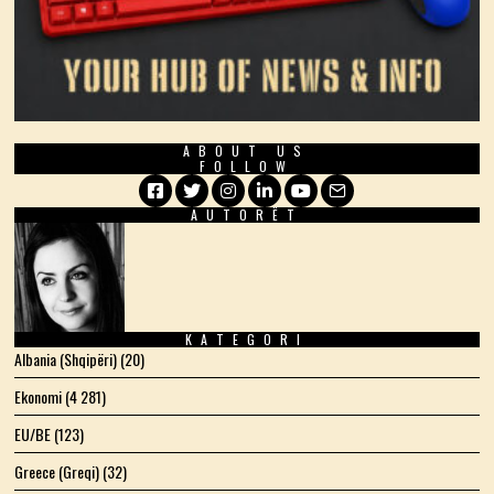
ABOUT US
FOLLOW
AUTORËT
Facebook
Twitter
Instagram
LinkedIn
YouTube
Email
KATEGORI
Albania (Shqipëri)
(20)
Ekonomi
(4 281)
EU/BE
(123)
Greece (Greqi)
(32)