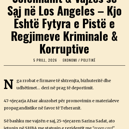
Saj në Los Angeles – Kjo
Është Fytyra e Pistë e
Regjimeve Kriminale &
Korruptive
5 PRILL, 2026
5
EKONOMI
/
POLITIKË
P
R
I
L
N
ga rrobat e firmave të shtrenjta, bizhuteritë dhe
L
udhëtimet… deri në prag të deportimit.
,
2
0
47-vjeçarja Afsar akuzohet për promovimin e materialeve
2
6
propagandistike në favor të Teheranit.
Së bashku me vajzën e saj, 25-vjeçaren Sarina Sadat, ato
jetonin në SHBA me statusin e rezidentit me
“green card”
.