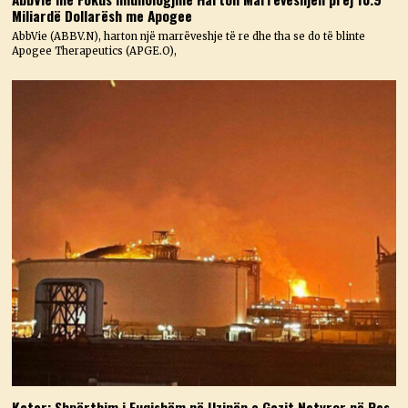
Miliardë Dollarësh me Apogee
AbbVie (ABBV.N), harton një marrëveshje të re dhe tha se do të blinte
Apogee Therapeutics (APGE.O),
Katar: Shpërthim i Fuqishëm në Uzinën e Gazit Natyror në Ras