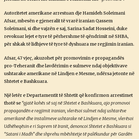
Autoritetet amerikane arrestuan dje Hamideh Soleimani
Afsar, mbesën e gjeneralit të vrarë iranian Qassem
Soleimani, si dhe vajzën e saj, Sarina Sadat Hosseini, duke
revokuar lejet e tyre të përhershme të qëndrimit në SHBA,
për shkak të lidhjeve të tyre të dyshuara me regjimin iranian.
Afsar, 47 vjeç, akuzohet për promovimin e propagandës
pro-Teheranit dhe lavdërimin e sulmeve ndaj objektivave
ushtarake amerikane në Lindjen e Mesme, ndërsa jetonte në
Shtetet e Bashkuara.
Një letër e Departamentit të Shtetit që konfirmon arrestimet
thotë se
“gjatë kohës së saj në Shtetet e Bashkuara, ajo promovoi
propagandën e regjimit iranian, vlerësoi sulmet ndaj ushtarëve
amerikanë dhe instalimeve ushtarake në Lindjen e Mesme, vlerësoi
Udhëheqësin e ri Suprem të Iranit, denoncoi Shtetet e Bashkuara si
“Satani i Madh” dhe shprehu mbështetje të palëkundur për Gardën