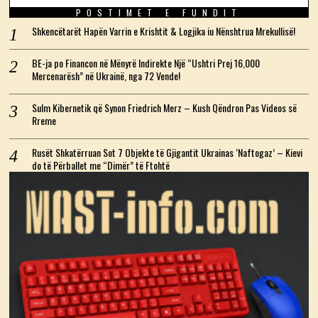
POSTIMET E FUNDIT
Shkencëtarët Hapën Varrin e Krishtit & Logjika iu Nënshtrua Mrekullisë!
BE-ja po Financon në Mënyrë Indirekte Një “Ushtri Prej 16,000
Mercenarësh” në Ukrainë, nga 72 Vende!
Sulm Kibernetik që Synon Friedrich Merz – Kush Qëndron Pas Videos së
Rreme
Rusët Shkatërruan Sot 7 Objekte të Gjigantit Ukrainas ‘Naftogaz’ – Kievi
do të Përballet me “Dimër” të Ftohtë