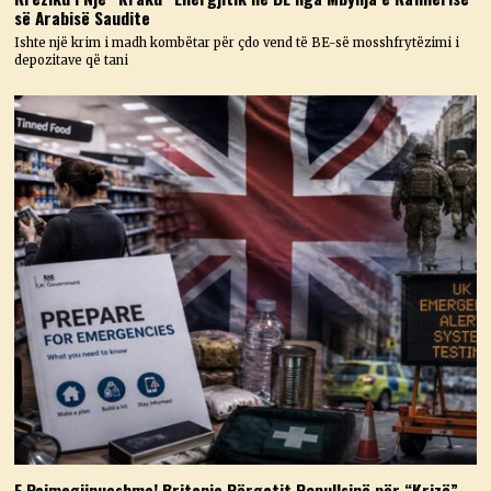
së Arabisë Saudite
Ishte një krim i madh kombëtar për çdo vend të BE-së mosshfrytëzimi i
depozitave që tani
E Paimagjinueshme! Britania Përgatit Popullsinë për “Krizë” –