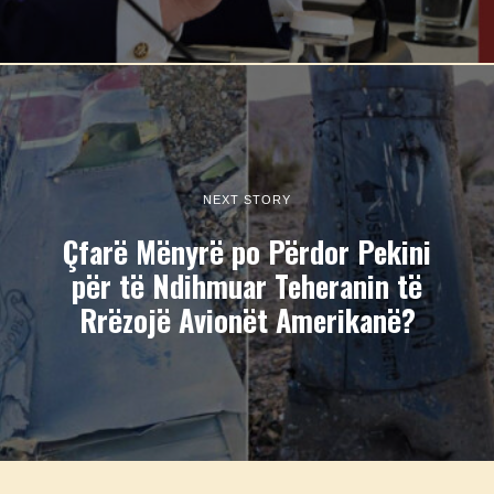
NEXT STORY
Çfarë Mënyrë po Përdor Pekini
për të Ndihmuar Teheranin të
Rrëzojë Avionët Amerikanë?