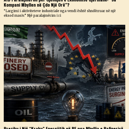
Kompani Mbyllen në Çdo Një Orë”?
“Largimi i aktiviteteve industriale nga vendi është shndërruar në një
eksod masiv.” Një paralajmërim i ri
Rreziku i Një “Kraku” Energjitik në BE nga Mbyllja e Rafinerisë