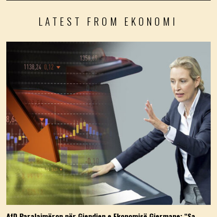
LATEST FROM EKONOMI
AfD Paralajmëron për Gjendjen e Ekonomisë Gjermane: “Sa