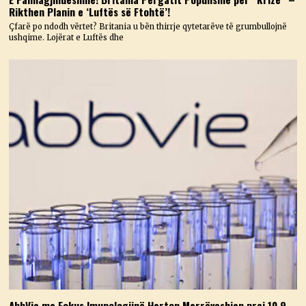
Rikthen Planin e ‘Luftës së Ftohtë’!
Çfarë po ndodh vërtet? Britania u bën thirrje qytetarëve të grumbullojnë
ushqime. Lojërat e Luftës dhe
AbbVie me Fokus Imunologjinë Harton Marrëveshjen prej 10.9