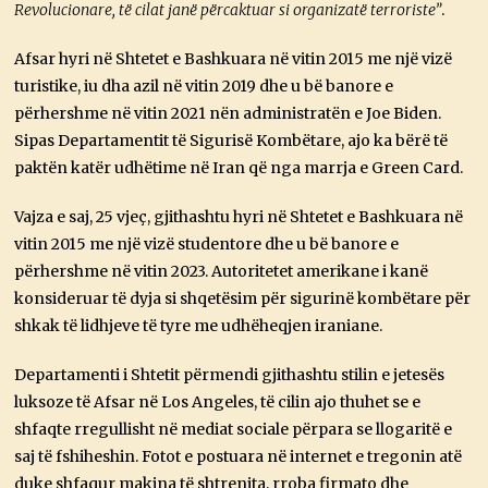
Revolucionare, të cilat janë përcaktuar si organizatë terroriste”
.
Afsar hyri në Shtetet e Bashkuara në vitin 2015 me një vizë
turistike, iu dha azil në vitin 2019 dhe u bë banore e
përhershme në vitin 2021 nën administratën e Joe Biden.
Sipas Departamentit të Sigurisë Kombëtare, ajo ka bërë të
paktën katër udhëtime në Iran që nga marrja e Green Card.
Vajza e saj, 25 vjeç, gjithashtu hyri në Shtetet e Bashkuara në
vitin 2015 me një vizë studentore dhe u bë banore e
përhershme në vitin 2023. Autoritetet amerikane i kanë
konsideruar të dyja si shqetësim për sigurinë kombëtare për
shkak të lidhjeve të tyre me udhëheqjen iraniane.
Departamenti i Shtetit përmendi gjithashtu stilin e jetesës
luksoze të Afsar në Los Angeles, të cilin ajo thuhet se e
shfaqte rregullisht në mediat sociale përpara se llogaritë e
saj të fshiheshin. Fotot e postuara në internet e tregonin atë
duke shfaqur makina të shtrenjta, rroba firmato dhe