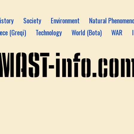
istory
Society
Environment
Natural Phenomen
ece (Greqi)
Technology
World (Bota)
WAR