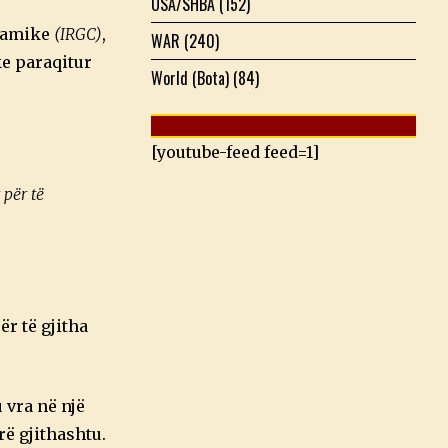
USA/SHBA
(152)
slamike
(IRGC)
,
WAR
(240)
ke paraqitur
World (Bota)
(84)
[youtube-feed feed=1]
për të
r të gjitha
 vra në një
rë gjithashtu.