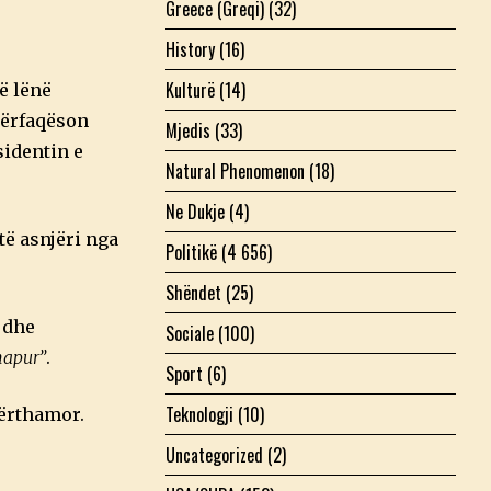
Greece (Greqi)
(32)
History
(16)
Kulturë
(14)
të lënë
 përfaqëson
Mjedis
(33)
sidentin e
Natural Phenomenon
(18)
Ne Dukje
(4)
të asnjëri nga
Politikë
(4 656)
Shëndet
(25)
 dhe
Sociale
(100)
hapur”
.
Sport
(6)
Teknologji
(10)
bërthamor.
Uncategorized
(2)