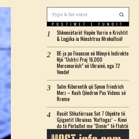
POSTIMET E FUNDIT
Shkencëtarët Hapën Varrin e Krishtit
& Logjika iu Nënshtrua Mrekullisë!
BE-ja po Financon në Mënyrë Indirekte
Një “Ushtri Prej 16,000
Mercenarësh” në Ukrainë, nga 72
Vende!
Sulm Kibernetik që Synon Friedrich
Merz – Kush Qëndron Pas Videos së
Rreme
Rusët Shkatërruan Sot 7 Objekte të
Gjigantit Ukrainas ‘Naftogaz’ – Kievi
do të Përballet me “Dimër” të Ftohtë