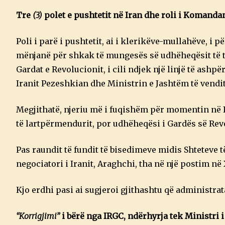
Tre
(3)
polet e pushtetit në Iran dhe roli i Komanda
Poli i parë i pushtetit, ai i klerikëve-mullahëve, i 
mënjanë për shkak të mungesës së udhëheqësit të tij 
Gardat e Revolucionit, i cili ndjek një linjë të ash
Iranit Pezeshkian dhe Ministrin e Jashtëm të vendit
Megjithatë, njeriu më i fuqishëm për momentin në I
të lartpërmendurit, por udhëheqësi i Gardës së Rev
Pas raundit të fundit të bisedimeve midis Shteteve 
negociatori i Iranit, Araghchi, tha në një postim në
Kjo erdhi pasi ai sugjeroi gjithashtu që administrat
“Korrigjimi”
i bërë nga IRGC, ndërhyrja tek Ministri 