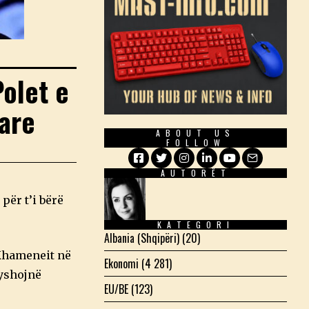
Polet e
nare
ABOUT US
FOLLOW
AUTORËT
Facebook
Twitter
Instagram
LinkedIn
YouTube
Email
për t’i bërë
KATEGORI
Albania (Shqipëri)
(20)
 Khameneit në
Ekonomi
(4 281)
ryshojnë
EU/BE
(123)