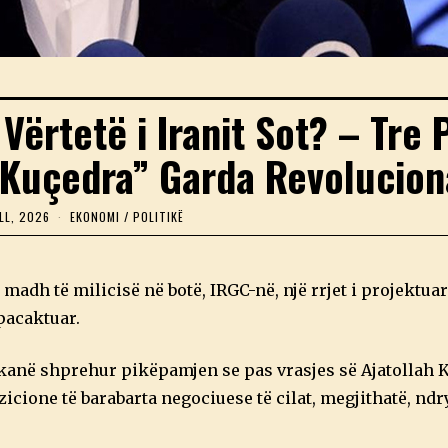
ërtetë i Iranit Sot? – Tre 
 “Kuçedra” Garda Revolucio
LL, 2026
2
EKONOMI
/
POLITIKË
2
P
R
I
 madh të milicisë në botë, IRGC-në, një rrjet i projektuar 
L
L
pacaktuar.
,
2
0
kanë shprehur pikëpamjen se pas vrasjes së Ajatollah
2
6
zicione të barabarta negociuese të cilat, megjithatë, nd