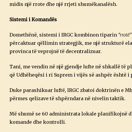
midis një rrote dhe një rrjeti shumëkanalësh.
Sistemi i Komandës
Domethënë, sistemi i IRGC kombinon tiparin
“rrotë
përcaktuar qëllimin strategjik, me një strukturë el
provinca të veprojnë të decentralizuar.
Tani, me vendin në një gjendje lufte në shkallë të 
që Udhëheqësi i ri Suprem i vijës së ashpër është i 
Duke parashikuar luftë, IRGC zbatoi doktrinën e Mb
përmes qelizave të shpërndara në nivelin taktik.
Më shumë se 60 administrata lokale planifikojnë d
komande dhe kontrolli.