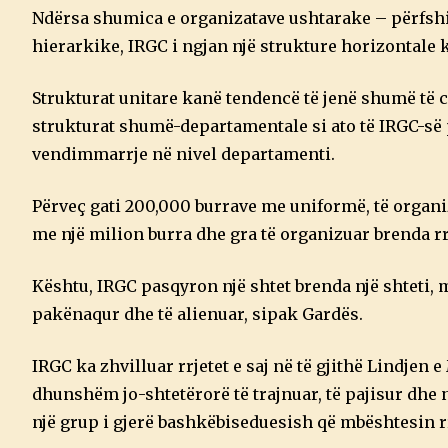
Ndërsa shumica e organizatave ushtarake – përfshir
hierarkike, IRGC i ngjan një strukture horizontale k
Strukturat unitare kanë tendencë të jenë shumë të
strukturat shumë-departamentale si ato të IRGC-së
vendimmarrje në nivel departamenti.
Përveç gati 200,000 burrave me uniformë, të organiz
me një milion burra dhe gra të organizuar brenda rrj
Kështu, IRGC pasqyron një shtet brenda një shteti, m
pakënaqur dhe të alienuar, sipak Gardës.
IRGC ka zhvilluar rrjetet e saj në të gjithë Lindjen
dhunshëm jo-shtetërorë të trajnuar, të pajisur dhe
një grup i gjerë bashkëbiseduesish që mbështesin rrje