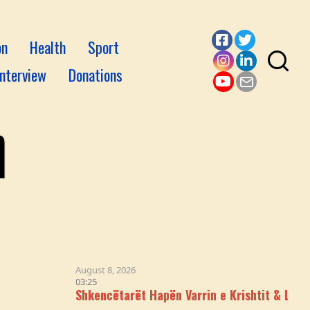
on
Health
Sport
Facebook
Twitter
Interview
Donations
Instagram
LinkedI
YouTube
Email
August 8, 2026
03:25
Shkencëtarët Hapën Varrin e Krishtit & Logjika iu Nën