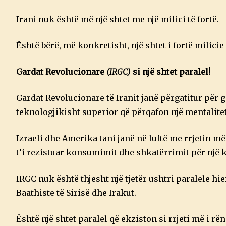
Irani nuk është më një shtet me një milici të fortë.
Është bërë, më konkretisht, një shtet i fortë milicie 
Gardat Revolucionare
(IRGC)
si një shtet paralel!
Gardat Revolucionare të Iranit janë përgatitur për 
teknologjikisht superior që përqafon një mentalitet
Izraeli dhe Amerika tani janë në luftë me rrjetin më
t’i rezistuar konsumimit dhe shkatërrimit për një 
IRGC nuk është thjesht një tjetër ushtri paralele 
Baathiste të Sirisë dhe Irakut.
Është një shtet paralel që ekziston si rrjeti më i 