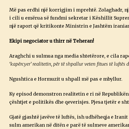
Më pas erdhi një korrigjim i mprehtë. Zolaghadr, 
i cili u emërua së fundmi sekretar i Këshillit Supr
një raport që kritikonte Ministrin e Jashtëm irani
Ekipi negociator u thirr në Teheran!
Araghchi u sulmua nga media shtetërore, e cila rapor
‘kapërcyer’ realitetin, për të shpallur veten fitues të luftës 
Ngushtica e Hormuzit u shpall më pas e mbyllur.
Ky episod demonstron realitetin e ri në Republikën
çështjet e politikës dhe qeverisjes. Pjesa tjetër e sh
Gjatë gjashtë javëve të luftës, ish udhëheqja e Iran
sulm amerikan në ditën e parë të sulmeve amerikane 