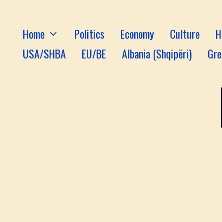
Home
Politics
Economy
Culture
H
USA/SHBA
EU/BE
Albania (Shqipëri)
Gre