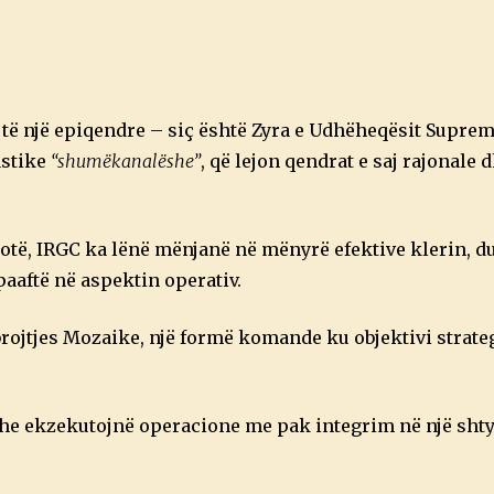
”
të një epiqendre – siç është Zyra e Udhëheqësit Suprem
astike
“shumëkanalëshe”
, që lejon qendrat e saj rajonale 
plotë, IRGC ka lënë mënjanë në mënyrë efektive klerin, 
paaftë në aspektin operativ.
rojtjes Mozaike, një formë komande ku objektivi strateg
he ekzekutojnë operacione me pak integrim në një shty