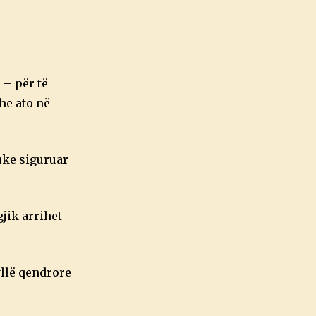
 – për të
dhe ato në
duke siguruar
jik arrihet
llë qendrore