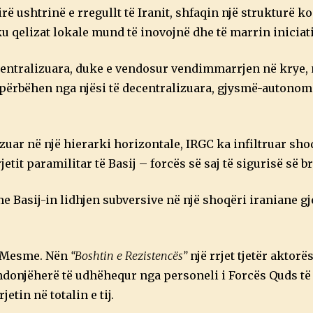
ë ushtrinë e rregullt të Iranit, shfaqin një strukturë 
u qelizat lokale mund të inovojnë dhe të marrin iniciati
 centralizuara, duke e vendosur vendimmarrjen në krye,
 përbëhen nga njësi të decentralizuara, gjysmë-autono
uar në një hierarki horizontale, IRGC ka infiltruar sho
etit paramilitar të Basij – forcës së saj të sigurisë së 
e Basij-in lidhjen subversive në një shoqëri iraniane gj
 e Mesme. Nën
“Boshtin e Rezistencës”
një rrjet tjetër aktorë
 ndonjëherë të udhëhequr nga personeli i Forcës Quds të
tin në totalin e tij.