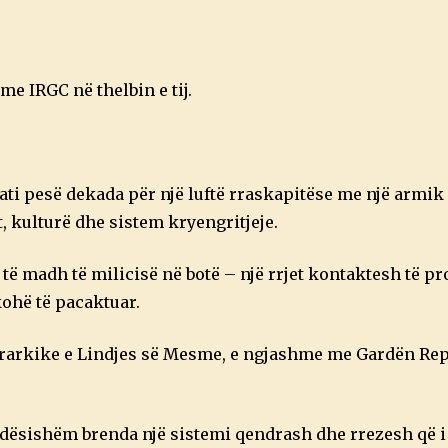
me IRGC në thelbin e tij.
gati pesë dekada për një luftë rraskapitëse me një armik
, kulturë dhe sistem kryengritjeje.
 të madh të milicisë në botë – një rrjet kontaktesh të p
kohë të pacaktuar.
hierarkike e Lindjes së Mesme, e ngjashme me Gardën Re
rëndësishëm brenda një sistemi qendrash dhe rrezesh që i