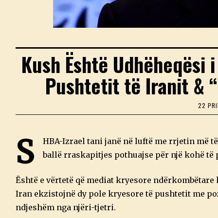
Kush Është Udhëheqësi i V
Pushtetit të Iranit &
22 PRI
S
HBA-Izrael tani janë në luftë me rrjetin më të
ballë rraskapitjes pothuajse për një kohë të 
Është e vërtetë që mediat kryesore ndërkombëtare 
Iran ekzistojnë dy pole kryesore të pushtetit me po
ndjeshëm nga njëri-tjetri.