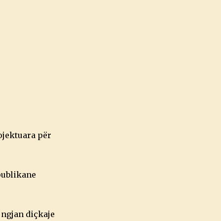
rojektuara për
publikane
 ngjan diçkaje