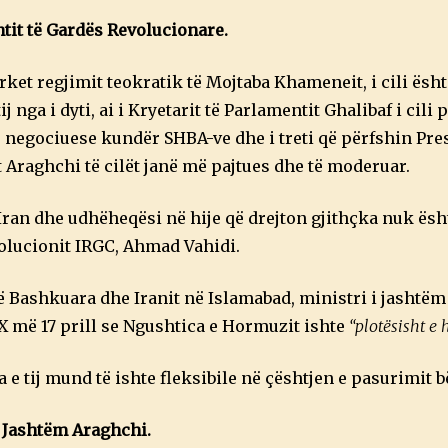
ntit të Gardës Revolucionare.
përket regjimit teokratik të Mojtaba Khameneit, i cili ësh
nga i dyti, ai i Kryetarit të Parlamentit Ghalibaf i cili
për negociuese kundër SHBA-ve dhe i treti që përfshin Pre
 Araghchi të cilët janë më pajtues dhe të moderuar.
ran dhe udhëheqësi në hije që drejton gjithçka nuk ësh
olucionit IRGC, Ahmad Vahidi.
të Bashkuara dhe Iranit në Islamabad, ministri i jashtëm
 X më 17 prill se Ngushtica e Hormuzit ishte
“plotësisht e 
a e tij mund të ishte fleksibile në çështjen e pasurimit 
i Jashtëm Araghchi.