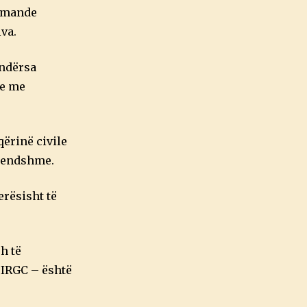
komande
va.
 ndërsa
me me
qërinë civile
brendshme.
erësisht të
sh të
 IRGC – është