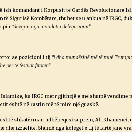
një ish komandant i Korpusit të Gardës Revolucionare I
em të Sigurisë Kombëtare, thuhet se u ankua në IRGC, du
an për
“devijim nga mandati i delegacionit”
.
toi se pozicioni i tij
“i dha mundësinë më të mirë Trumpit 
dhe për të festuar fitoren”
.
 Islamike, ku IRGC merr gjithnjë e më shumë vendime pë
tetit është në rastin më të mirë një guaskë.
it është shkatërruar: udhëheqësi suprem, Ali Khamenei, u
dhe izraelite. Shumë nga kolegët e tij të lartë janë vra