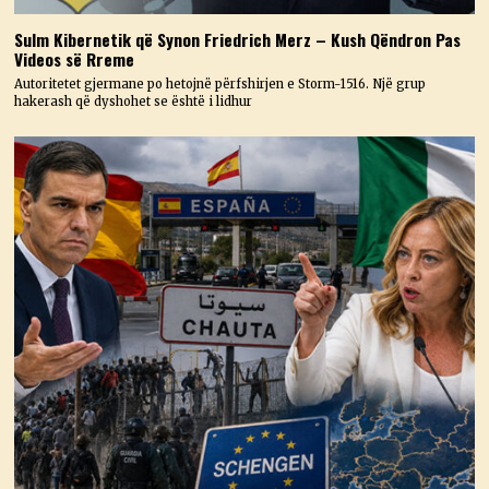
Sulm Kibernetik që Synon Friedrich Merz – Kush Qëndron Pas
Videos së Rreme
Autoritetet gjermane po hetojnë përfshirjen e Storm-1516. Një grup
hakerash që dyshohet se është i lidhur