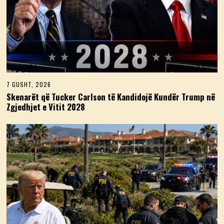
7 GUSHT, 2026
7
G
Skenarët që Tucker Carlson të Kandidojë Kundër Trump në
U
Zgjedhjet e Vitit 2028
S
H
T
,
2
0
2
6