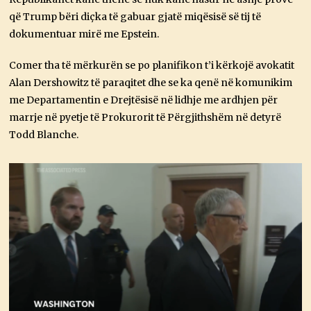
që Trump bëri diçka të gabuar gjatë miqësisë së tij të
dokumentuar mirë me Epstein.
Comer tha të mërkurën se po planifikon t’i kërkojë avokatit
Alan Dershowitz të paraqitet dhe se ka qenë në komunikim
me Departamentin e Drejtësisë në lidhje me ardhjen për
marrje në pyetje të Prokurorit të Përgjithshëm në detyrë
Todd Blanche.