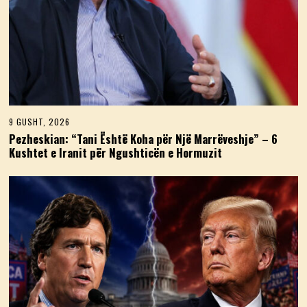
9 GUSHT, 2026
9
G
Pezheskian: “Tani Është Koha për Një Marrëveshje” – 6
U
Kushtet e Iranit për Ngushticën e Hormuzit
S
H
T
,
2
0
2
6