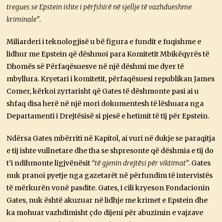
tregues se Epstein ishte i përfshirë në sjellje të vazhdueshme
kriminale”
.
Miliarderi i teknologjisë u bë figura e fundit e fuqishme e
lidhur me Epstein që dëshmoi para Komitetit Mbikëqyrës të
Dhomës së Përfaqësuesve në një dëshmi me dyer të
mbyllura. Kryetari i komitetit, përfaqësuesi republikan James
Comer, kërkoi zyrtarisht që Gates të dëshmonte pasi ai u
shfaq disa herë në një mori dokumentesh të lëshuara nga
Departamenti i Drejtësisë si pjesë e hetimit të tij për Epstein.
Ndërsa Gates mbërriti në Kapitol, ai vuri në dukje se paraqitja
e tij ishte vullnetare dhe tha se shpresonte që dëshmia e tij do
t’i ndihmonte ligjvënësit
“të gjenin drejtësi për viktimat”
. Gates
nuk pranoi pyetje nga gazetarët në përfundim të intervistës
të mërkurën vonë pasdite. Gates, i cili kryeson Fondacionin
Gates, nuk është akuzuar në lidhje me krimet e Epstein dhe
ka mohuar vazhdimisht çdo dijeni për abuzimin e vajzave