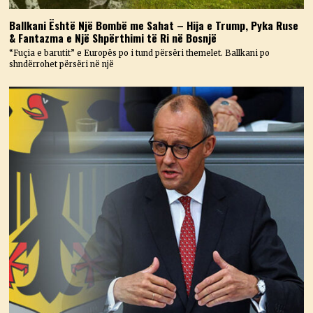
Ballkani Është Një Bombë me Sahat – Hija e Trump, Pyka Ruse
& Fantazma e Një Shpërthimi të Ri në Bosnjë
“Fuçia e barutit” e Europës po i tund përsëri themelet. Ballkani po
shndërrohet përsëri në një