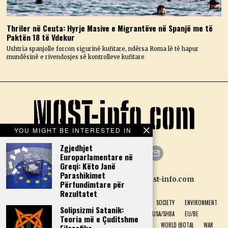
Thriler në Ceuta: Hyrje Masive e Migrantëve në Spanjë me të
Paktën 18 të Vdekur
Ushtria spanjolle forcon sigurinë kufitare, ndërsa Roma lë të hapur
mundësinë e rivendosjes së kontrolleve kufitare
YOU MIGHT BE INTERESTED IN
Zgjedhjet
Europarlamentare në
Greqi: Këto Janë
Facebook
Twitter
Instagram
LinkedIn
YouTube
Email
Parashikimet
Designed by N.D. — Copyright Mast-info.com
Përfundimtare për
Rezultatet
HOME
POLITICS
ECONOMY
CULTURE
HISTORY
SOCIETY
ENVIRONMENT
Solipsizmi Satanik:
NATURAL PHENOMENON
HEALTH
SPORT
USA/SHBA
EU/BE
Teoria më e Çuditshme
ALBANIA (SHQIPËRI)
GREECE (GREQI)
TECHNOLOGY
WORLD (BOTA)
WAR