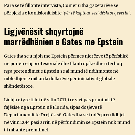
Para se të fillonte intervista, Comer u tha gazetarëve se
përpjekja e komisionit ishte
“për të kuptuar sesi dështoi qeveria”
.
Ligjvënësit shqyrtojnë
marrëdhënien e Gates me Epstein
Gates tha se u njoh me Epstein përmes njerëzve të përfshirë
në punën e tij profesionale dhe filantropike dhe u tërhoq
nga pretendimet e Epstein se ai mund të ndihmonte në
mbledhjen e miliarda dollarëve për iniciativat globale
shëndetësore.
Lidhja e tyre filloi në vitin 2011, tre vjet pas pranimit të
fajësisë nga Epstein në Florida, sipas dosjeve të
Departamentit të Drejtësisë. Gates tha se i ndërpreu lidhjet
në vitin 2014 pasi arriti në përfundimin se Epstein nuk mund
t’i mbante premtimet.