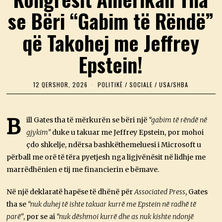
se Bëri “Gabim të Rëndë”
që Takohej me Jeffrey
Epstein!
12 QERSHOR, 2026
1
POLITIKË
/
SOCIALE
/
USA/SHBA
2
Q
E
R
B
ill Gates tha të mërkurën se bëri një
“gabim të rëndë në
S
gjykim”
duke u takuar me Jeffrey Epstein, por mohoi
H
O
çdo shkelje, ndërsa bashkëthemeluesi i Microsoft u
R
,
përball me orë të tëra pyetjesh nga ligjvënësit në lidhje me
2
marrëdhënien e tij me financierin e bëmave.
0
2
6
Në një deklaratë hapëse të dhënë për
Associated Press
, Gates
tha se
“nuk duhej të ishte takuar kurrë me Epstein në radhë të
parë”
, por se ai
“nuk dëshmoi kurrë dhe as nuk kishte ndonjë