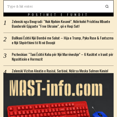
POSTIMET E FUNDIT
Zelenski nga Beogradi: “Nuk Njohim Kosovë”, Ndërkohë Prishtina Mbante
Banderolë Gjigante “Free Ukraine”, që e Hoqi Sot!
Ballkani Është Një Bombë me Sahat – Hija e Trump, Pyka Ruse & Fantazma
e Një Shpërthimi të Ri në Bosnjë
Pezheskian: “Tani Është Koha për Një Marrëveshje” – 6 Kushtet e Iranit për
Ngushticën e Hormuzit
Zelenski Viziton Aleatin e Rusisë, Serbinë, Ndërsa Moska Sulmon Kievin!