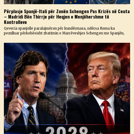
Përplasje Spanjë-Itali për Zonën Schengen Pas Krizës në Ceuta
– Madridi Bën Thirrje për Heqjen e Menjëhershme të
Kontrolleve
Qeveria spanjolle paralajmëron për kundërmasa, ndërsa Roma ka
pezulluar përkohësisht zbatimin e Marrëveshjes Schengen me Spanjën,