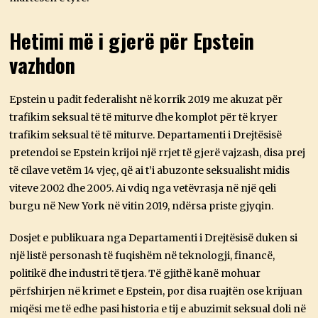
Hetimi më i gjerë për Epstein
vazhdon
Epstein u padit federalisht në korrik 2019 me akuzat për
trafikim seksual të të miturve dhe komplot për të kryer
trafikim seksual të të miturve. Departamenti i Drejtësisë
pretendoi se Epstein krijoi një rrjet të gjerë vajzash, disa prej
të cilave vetëm 14 vjeç, që ai t’i abuzonte seksualisht midis
viteve 2002 dhe 2005. Ai vdiq nga vetëvrasja në një qeli
burgu në New York në vitin 2019, ndërsa priste gjyqin.
Dosjet e publikuara nga Departamenti i Drejtësisë duken si
një listë personash të fuqishëm në teknologji, financë,
politikë dhe industri të tjera. Të gjithë kanë mohuar
përfshirjen në krimet e Epstein, por disa ruajtën ose krijuan
miqësi me të edhe pasi historia e tij e abuzimit seksual doli në