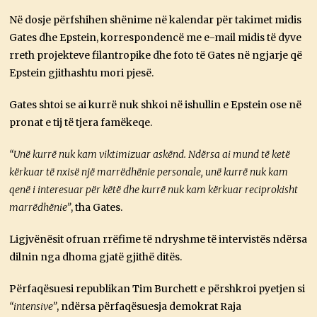
Në dosje përfshihen shënime në kalendar për takimet midis
Gates dhe Epstein, korrespondencë me e-mail midis të dyve
rreth projekteve filantropike dhe foto të Gates në ngjarje që
Epstein gjithashtu mori pjesë.
Gates shtoi se ai kurrë nuk shkoi në ishullin e Epstein ose në
pronat e tij të tjera famëkeqe.
“Unë kurrë nuk kam viktimizuar askënd. Ndërsa ai mund të ketë
kërkuar të nxisë një marrëdhënie personale, unë kurrë nuk kam
qenë i interesuar për këtë dhe kurrë nuk kam kërkuar reciprokisht
marrëdhënie”
, tha Gates.
Ligjvënësit ofruan rrëfime të ndryshme të intervistës ndërsa
dilnin nga dhoma gjatë gjithë ditës.
Përfaqësuesi republikan Tim Burchett e përshkroi pyetjen si
“intensive”
, ndërsa përfaqësuesja demokrat Raja