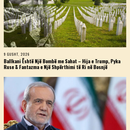
9 GUSHT, 2026
9
G
Ballkani Është Një Bombë me Sahat – Hija e Trump, Pyka
U
Ruse & Fantazma e Një Shpërthimi të Ri në Bosnjë
S
H
T
,
2
0
2
6