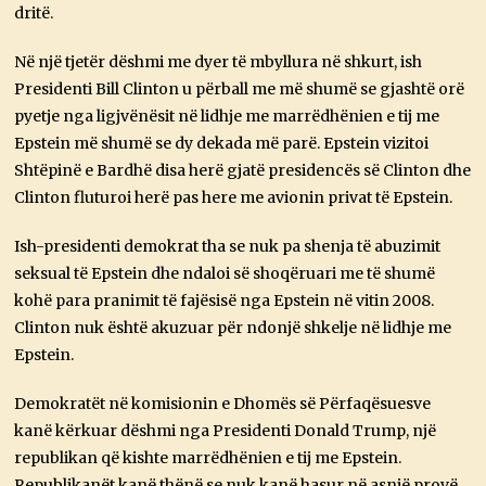
dritë.
Në një tjetër dëshmi me dyer të mbyllura në shkurt, ish
Presidenti Bill Clinton u përball me më shumë se gjashtë orë
pyetje nga ligjvënësit në lidhje me marrëdhënien e tij me
Epstein më shumë se dy dekada më parë. Epstein vizitoi
Shtëpinë e Bardhë disa herë gjatë presidencës së Clinton dhe
Clinton fluturoi herë pas here me avionin privat të Epstein.
Ish-presidenti demokrat tha se nuk pa shenja të abuzimit
seksual të Epstein dhe ndaloi së shoqëruari me të shumë
kohë para pranimit të fajësisë nga Epstein në vitin 2008.
Clinton nuk është akuzuar për ndonjë shkelje në lidhje me
Epstein.
Demokratët në komisionin e Dhomës së Përfaqësuesve
kanë kërkuar dëshmi nga Presidenti Donald Trump, një
republikan që kishte marrëdhënien e tij me Epstein.
Republikanët kanë thënë se nuk kanë hasur në asnjë provë