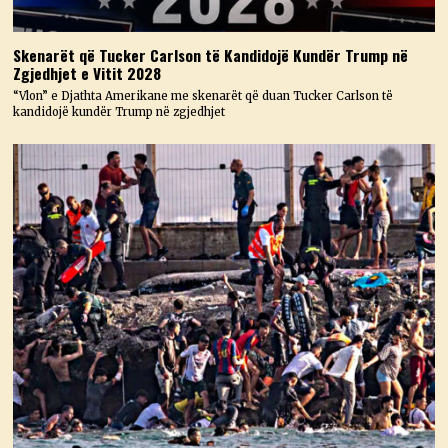
Skenarët që Tucker Carlson të Kandidojë Kundër Trump në
Zgjedhjet e Vitit 2028
“Vlon” e Djathta Amerikane me skenarët që duan Tucker Carlson të
kandidojë kundër Trump në zgjedhjet