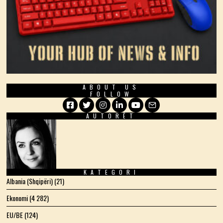
ABOUT US
FOLLOW
AUTORËT
Facebook
Twitter
Instagram
LinkedIn
YouTube
Email
KATEGORI
Albania (Shqipëri)
(21)
Ekonomi
(4 282)
EU/BE
(124)