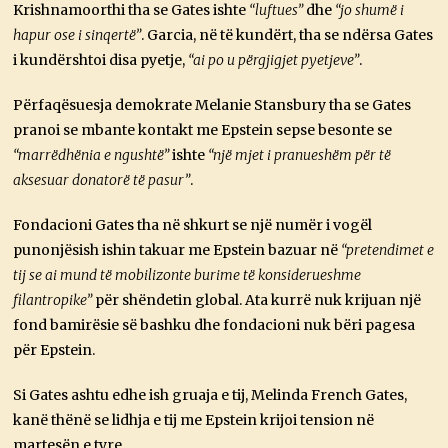
Krishnamoorthi tha se Gates ishte
“luftues”
dhe
“jo shumë i
hapur ose i sinqertë”
. Garcia, në të kundërt, tha se ndërsa Gates
i kundërshtoi disa pyetje,
“ai po u përgjigjet pyetjeve”
.
Përfaqësuesja demokrate Melanie Stansbury tha se Gates
pranoi se mbante kontakt me Epstein sepse besonte se
“marrëdhënia e ngushtë”
ishte
“një mjet i pranueshëm për të
aksesuar donatorë të pasur”
.
Fondacioni Gates tha në shkurt se një numër i vogël
punonjësish ishin takuar me Epstein bazuar në
“pretendimet e
tij se ai mund të mobilizonte burime të konsiderueshme
filantropike”
për shëndetin global. Ata kurrë nuk krijuan një
fond bamirësie së bashku dhe fondacioni nuk bëri pagesa
për Epstein.
Si Gates ashtu edhe ish gruaja e tij, Melinda French Gates,
kanë thënë se lidhja e tij me Epstein krijoi tension në
martesën e tyre.