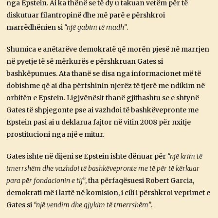
nga Epstein. Ai ka thënë se të dy u takuan vetëm për të
diskutuar filantropinë dhe më parë e përshkroi
marrëdhënien si
“një gabim të madh”
.
Shumica e anëtarëve demokratë që morën pjesë në marrjen
në pyetje të së mërkurës e përshkruan Gates si
bashkëpunues. Ata thanë se disa nga informacionet më të
dobishme që ai dha përfshinin njerëz të tjerë me ndikim në
orbitën e Epstein. Ligjvënësit thanë gjithashtu se e shtynë
Gates të shpjegonte pse ai vazhdoi të bashkëvepronte me
Epstein pasi ai u deklarua fajtor në vitin 2008 për nxitje
prostitucioni nga një e mitur.
Gates ishte në dijeni se Epstein ishte dënuar për
“një krim të
tmerrshëm dhe vazhdoi të bashkëvepronte me të për të kërkuar
para për fondacionin e tij”
, tha përfaqësuesi Robert Garcia,
demokrati më i lartë në komision, i cili i përshkroi veprimet e
Gates si
“një vendim dhe gjykim të tmerrshëm”
.