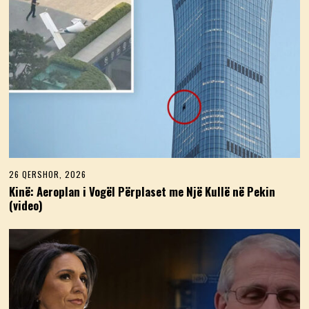
6
26 QERSHOR, 2026
2
6
Kinë: Aeroplan i Vogël Përplaset me Një Kullë në Pekin
Q
(video)
E
R
S
H
O
R
,
2
0
2