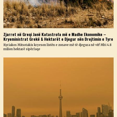
Zjarret në Greqi Janë Katastrofa më e Madhe Ekonomike –
Kryeministrat Grekë & Hektarët e Djegur nën Drejtimin e Tyre
Kyriakos Mitsotakis kryeson listën e zonave më të djegura në vit! Mbi 4.8
milion hektarë sipërfaqe