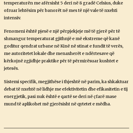
temperaturën me afërsisht 5 deri në 8 gradë Celsius, duke
ofruar lehtësim për banorët në mes të një vale të nxehti
intensiv.
Fenomeni është pjesë e një përpjekjeje më të gjerë për të
shmangur temperaturat gjithnjë e më ekstreme që kanë
goditur qendrat urbane në Kinë në stinat e fundit të verës,
me autoritetet lokale dhe menaxherët e ndërtesave që
kërkojnë zgjidhje praktike për të përmirësuar kushtet e
jetesës.
Sistemi specifik, megjithëse i thjeshtë në parim, ka shkaktuar
debat të nxehtë në lidhje me efektivitetin dhe efikasitetin e tij
energjetik, pasi nuk është e qartë se deri në çfarë mase
mund të aplikohet më gjerësisht në qytetet e mëdha.