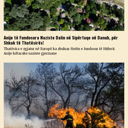
Anije të Fundosura Naziste Dalin në Sipërfaqe në Danub, për
Shkak të Thatësirës!
Thatësira e zgjatur në Europë ka zbuluar flotën e fundosur të Hitlerit.
Anije luftarake naziste gjermane