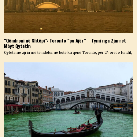
“Qëndroni në Shtëpi”: Toronto “pa Ajër” – Tymi nga Zjarret
Mbyt Qytetin
Qyteti me ajrin më të ndotur në botë ka qenë Toronto, për 24 orët e fundit,