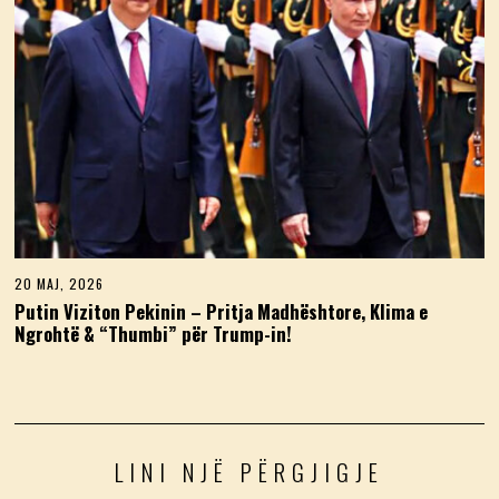
6
20 MAJ, 2026
2
0
Putin Viziton Pekinin – Pritja Madhështore, Klima e
M
Ngrohtë & “Thumbi” për Trump-in!
A
J
,
2
0
2
6
LINI NJË PËRGJIGJE