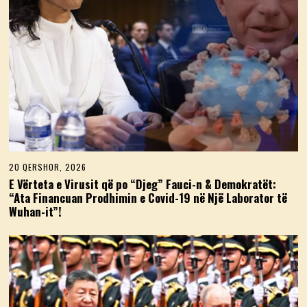
6
20 QERSHOR, 2026
2
0
E Vërteta e Virusit që po “Djeg” Fauci-n & Demokratët:
Q
“Ata Financuan Prodhimin e Covid-19 në Një Laborator të
E
Wuhan-it”!
R
S
H
O
R
,
2
0
2