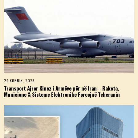
29 KORRIK, 2026
2
9
Transport Ajror Kinez i Armëve për në Iran – Raketa,
K
Municione & Sisteme Elektronike Forcojnë Teheranin
O
R
R
I
K
,
2
0
2