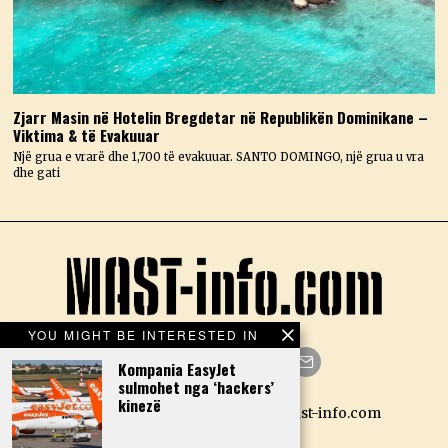
Zjarr Masin në Hotelin Bregdetar në Republikën Dominikane –
Viktima & të Evakuuar
Një grua e vrarë dhe 1,700 të evakuuar. SANTO DOMINGO, një grua u vra
dhe gati
YOU MIGHT BE INTERESTED IN
Kompania EasyJet
sulmohet nga ‘hackers’
Facebook
Twitter
Instagram
LinkedIn
YouTube
Email
kinezë
Designed by N.D. — Copyright Mast-info.com