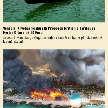
Venecia: Kryebashkiaku i Ri Propozon Rritjen e Tarifës së
Hyrjes Ditore në 50 Euro
Kryetari i Venecias po shqyrton rritjen e tarifës së hyrjes për vizitorët në
lagunë, deri në