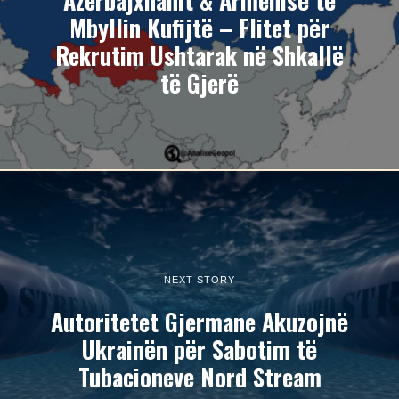
Azerbajxhanit & Armenisë të
Mbyllin Kufijtë – Flitet për
Rekrutim Ushtarak në Shkallë
të Gjerë
NEXT STORY
Autoritetet Gjermane Akuzojnë
Ukrainën për Sabotim të
Tubacioneve Nord Stream