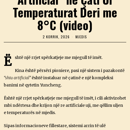
Temperaturat Deri me
8°C (video)
2 KORRIK, 2026
2
MJEDIS
K
O
R
R
Ë
shtë një rrjet spërkatjeje me mjegull të imët.
I
K
,
Kina është përsëri pioniere, pasi një sistem i pazakontë
2
“shiu artificial”
është instaluar në çatinë e një kompleksi
0
2
banimi në qytetin Yuncheng.
6
Është një rrjet spërkatjeje me mjegull të imët, i cili aktivizohet
mbi ndërtesa dhe krijon një re artificiale uji, me qëllim uljen
e temperaturës në mjedis.
Sipas informacioneve fillestare, sistemi arrin të ulë