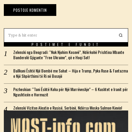
POSTIMET E FUNDIT
Zelenski nga Beogradi: “Nuk Njohim Kosovë”, Ndërkohë Prishtina Mbante
Banderolë Gjigante “Free Ukraine”, që e Hoqi Sot!
Ballkani Është Një Bombë me Sahat – Hija e Trump, Pyka Ruse & Fantazma
e Një Shpërthimi të Ri në Bosnjë
Pezheskian: “Tani Është Koha për Një Marrëveshje” – 6 Kushtet e Iranit për
Ngushticën e Hormuzit
Zelenski Viziton Aleatin e Rusisë, Serbinë, Ndërsa Moska Sulmon Kievin!