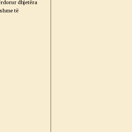
ërdorur dhjetëra
eshme të