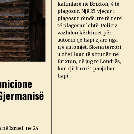
kalimtarë në Brixton, 4 të
plagosur. Një 25-vjeçar i
plagosur rëndë, tre të tjerë
të plagosur lehtë. Policia
vazhdon kërkimet për
autorin që hapi zjarr nga
një automjet. Skena terrori
u zhvilluan të shtunën në
Brixton, në jug të Londrës,
kur një burrë i panjohur
hapi
unicione
Gjermanisë
në Izrael, në 24