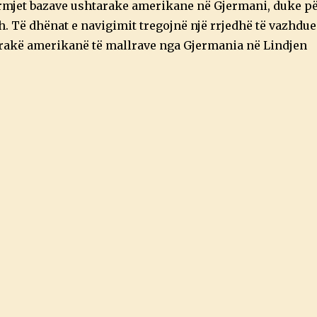
ërmjet bazave ushtarake amerikane në Gjermani, duke p
. Të dhënat e navigimit tregojnë një rrjedhë të vazhdu
rakë amerikanë të mallrave nga Gjermania në Lindjen