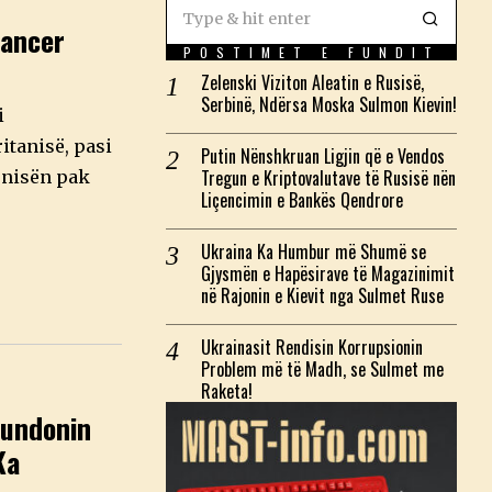
Lancer
POSTIMET E FUNDIT
Zelenski Viziton Aleatin e Rusisë,
Serbinë, Ndërsa Moska Sulmon Kievin!
i
itanisë, pasi
Putin Nënshkruan Ligjin që e Vendos
Tregun e Kriptovalutave të Rusisë nën
 nisën pak
Liçencimin e Bankës Qendrore
Ukraina Ka Humbur më Shumë se
Gjysmën e Hapësirave të Magazinimit
në Rajonin e Kievit nga Sulmet Ruse
Ukrainasit Rendisin Korrupsionin
Problem më të Madh, se Sulmet me
Raketa!
fundonin
Ka