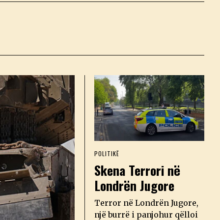
POLITIKË
Skena Terrori në
Londrën Jugore
Terror në Londrën Jugore,
një burrë i panjohur qëlloi