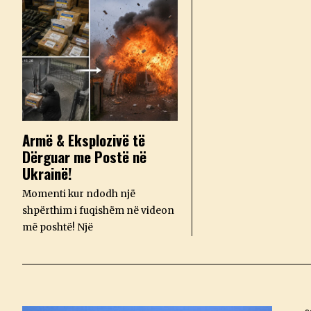
Armë & Eksplozivë të
Dërguar me Postë në
Ukrainë!
Momenti kur ndodh një
shpërthim i fuqishëm në videon
më poshtë! Një