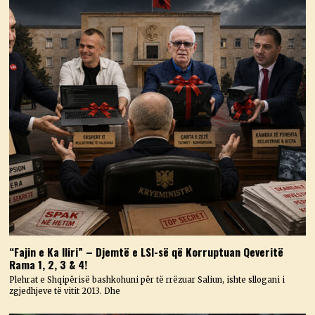
“Fajin e Ka Iliri” – Djemtë e LSI-së që Korruptuan Qeveritë
Rama 1, 2, 3 & 4!
Plehrat e Shqipërisë bashkohuni për të rrëzuar Saliun, ishte sllogani i
zgjedhjeve të vitit 2013. Dhe