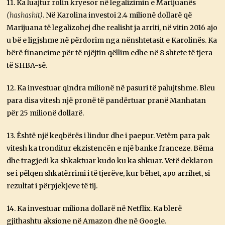
11. Ka luajtur rolin kryesor në legalizimin e Marijuanës
(hashashit)
. Në Karolina investoi 2.4 milionë dollarë që
Marijuana të legalizohej dhe realisht ja arriti, në vitin 2016 ajo
u bë e ligjshme në përdorim nga nënshtetasit e Karolinës. Ka
bërë financime për të njëjtin qëllim edhe në 8 shtete të tjera
të SHBA-së.
12. Ka investuar qindra milionë në pasuri të palujtshme. Bleu
para disa vitesh një pronë të pandërtuar pranë Manhatan
për 25 milionë dollarë.
13. Është një keqbërës i lindur dhe i paepur. Vetëm para pak
vitesh ka tronditur ekzistencën e një banke franceze. Bëma
dhe tragjedi ka shkaktuar kudo ku ka shkuar. Vetë deklaron
se i pëlqen shkatërrimi i të tjerëve, kur bëhet, apo arrihet, si
rezultat i përpjekjeve të tij.
14. Ka investuar miliona dollarë në Netflix. Ka blerë
gjithashtu aksione në Amazon dhe në Google.