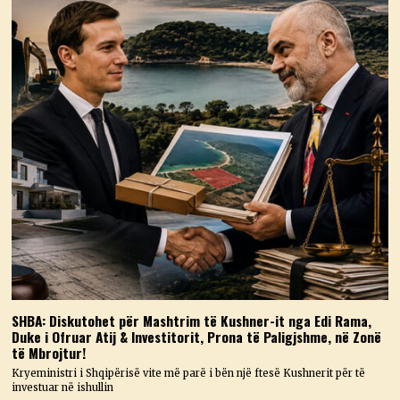
SHBA: Diskutohet për Mashtrim të Kushner-it nga Edi Rama,
Duke i Ofruar Atij & Investitorit, Prona të Paligjshme, në Zonë
të Mbrojtur!
Kryeministri i Shqipërisë vite më parë i bën një ftesë Kushnerit për të
investuar në ishullin