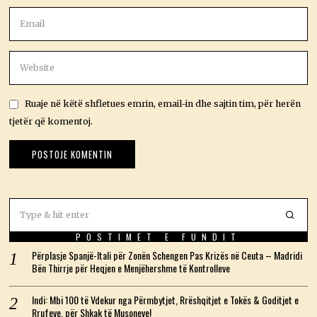
Ruaje në këtë shfletues emrin, email-in dhe sajtin tim, për herën
tjetër që komentoj.
POSTIMET E FUNDIT
Përplasje Spanjë-Itali për Zonën Schengen Pas Krizës në Ceuta – Madridi
Bën Thirrje për Heqjen e Menjëhershme të Kontrolleve
Indi: Mbi 100 të Vdekur nga Përmbytjet, Rrëshqitjet e Tokës & Goditjet e
Rrufeve, për Shkak të Musoneve!