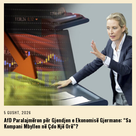
T
,
2
0
2
6
5 GUSHT, 2026
5
G
AfD Paralajmëron për Gjendjen e Ekonomisë Gjermane: “Sa
U
Kompani Mbyllen në Çdo Një Orë”?
S
H