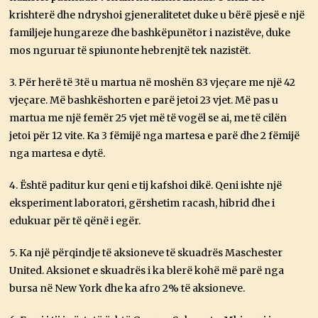
krishterë dhe ndryshoi gjeneralitetet duke u bërë pjesë e një
familjeje hungareze dhe bashkëpunëtor i nazistëve, duke
mos nguruar të spiunonte hebrenjtë tek nazistët.
3. Për herë të 3të u martua në moshën 83 vjeçare me një 42
vjeçare. Më bashkëshorten e parë jetoi 23 vjet. Më pas u
martua me një femër 25 vjet më të vogël se ai, me të cilën
jetoi për 12 vite. Ka 3 fëmijë nga martesa e parë dhe 2 fëmijë
nga martesa e dytë.
4. Është paditur kur qeni e tij kafshoi dikë. Qeni ishte një
eksperiment laboratori, gërshetim racash, hibrid dhe i
edukuar për të qënë i egër.
5. Ka një përqindje të aksioneve të skuadrës Maschester
United. Aksionet e skuadrës i ka blerë kohë më parë nga
bursa në New York dhe ka afro 2% të aksioneve.