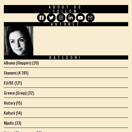
ABOUT US
FOLLOW
AUTORËT
Facebook
Twitter
Instagram
LinkedIn
YouTube
Email
KATEGORI
Albania (Shqipëri)
(20)
Ekonomi
(4 281)
EU/BE
(121)
Greece (Greqi)
(32)
History
(15)
Kulturë
(14)
Mjedis
(33)