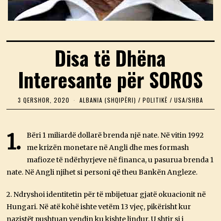
Disa të Dhëna
Interesante për SOROS
3 QERSHOR, 2020
2
ALBANIA (SHQIPËRI)
/
POLITIKË
/
USA/SHBA
3
M
A
J
1.
Bëri 1 miliardë dollarë brenda një nate. Në vitin 1992
,
me krizën monetare në Angli dhe mes formash
2
0
mafioze të ndërhyrjeve në financa, u pasurua brenda 1
2
6
nate. Në Angli njihet si personi që theu Bankën Angleze.
2. Ndryshoi identitetin për të mbijetuar gjatë okuacionit në
Hungari. Në atë kohë ishte vetëm 13 vjeç, pikërisht kur
nazistët pushtuan vendin ku kishte lindur. U shtir si i