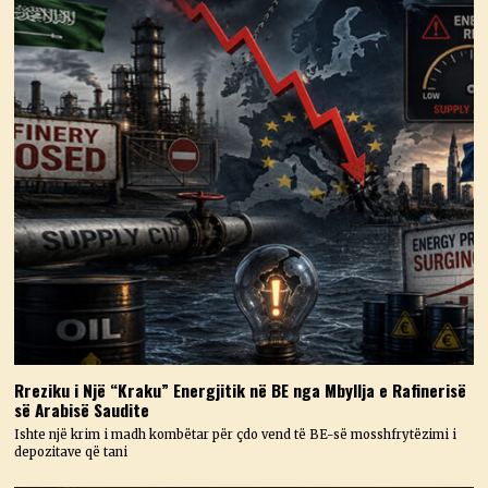
Rreziku i Një “Kraku” Energjitik në BE nga Mbyllja e Rafinerisë
së Arabisë Saudite
Ishte një krim i madh kombëtar për çdo vend të BE-së mosshfrytëzimi i
depozitave që tani