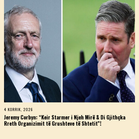
I
K
,
2
0
2
6
4 KORRIK, 2026
4
K
Jeremy Corbyn: “Keir Starmer i Njeh Mirë & Di Gjithçka
O
Rreth Organizimit të Grushteve të Shtetit”!
R
R
I