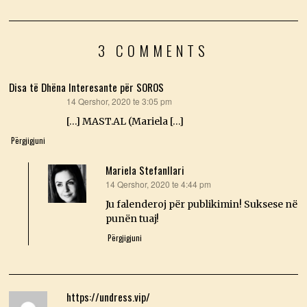
K
,
2
0
2
3 COMMENTS
6
Disa të Dhëna Interesante për SOROS
14 Qershor, 2020 te 3:05 pm
thotë:
[…]
MAST.AL
(Mariela […]
Përgjigjuni
Mariela Stefanllari
14 Qershor, 2020 te 4:44 pm
thotë:
Ju falenderoj për publikimin! Suksese në
punën tuaj!
Përgjigjuni
https://undress.vip/