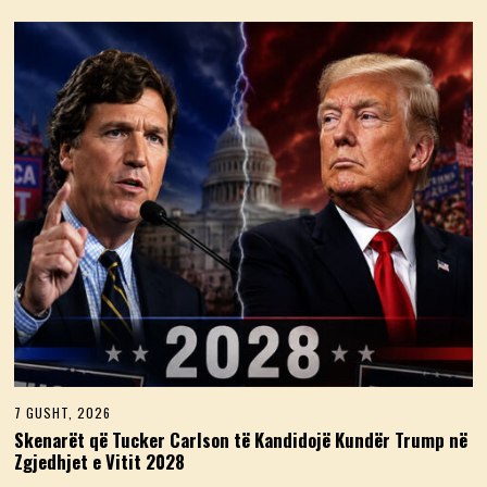
7 GUSHT, 2026
7
G
Skenarët që Tucker Carlson të Kandidojë Kundër Trump në
U
Zgjedhjet e Vitit 2028
S
H