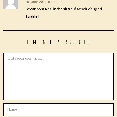
18 Janar, 2024 te 4:11 am
thotë:
Great post.Really thank you! Much obliged.
Përgjigjuni
LINI NJË PËRGJIGJE