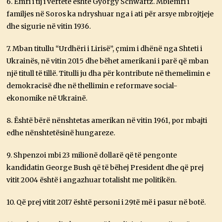
6. Emri i tij i vërtetë është Gyorgy Schwartz. Mbiemri i
familjes në Soros ka ndryshuar nga i ati për arsye mbrojtjeje
dhe sigurie në vitin 1936.
7. Mban titullu “Urdhëri i Lirisë”, çmim i dhënë nga Shteti i
Ukrainës, në vitin 2015 dhe bëhet amerikani i parë që mban
një titull të tillë. Titulli ju dha për kontribute në themelimin e
demokracisë dhe në thellimin e reformave social-
ekonomike në Ukrainë.
8. Është bërë nënshtetas amerikan në vitin 1961, por mbajti
edhe nënshtetësinë hungareze.
9. Shpenzoi mbi 23 milionë dollarë që të pengonte
kandidatin George Bush që të bëhej President dhe që prej
vitit 2004 është i angazhuar totalisht me politikën.
10. Që prej vitit 2017 është personi i 29të më i pasur në botë.