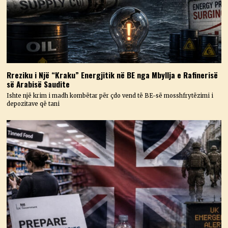
Rreziku i Një “Kraku” Energjitik në BE nga Mbyllja e Rafinerisë
së Arabisë Saudite
Ishte një krim i madh kombëtar për çdo vend të BE-së mosshfrytëzimi i
depozitave që tani