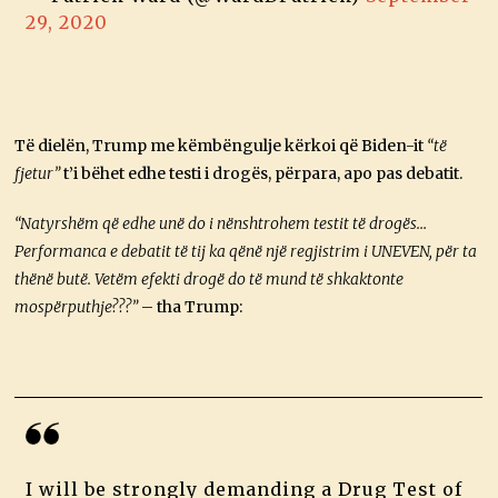
29, 2020
Të dielën, Trump me këmbëngulje kërkoi që Biden-it
“të
fjetur”
t’i bëhet edhe testi i drogës, përpara, apo pas debatit.
“Natyrshëm që edhe unë do i nënshtrohem testit të drogës…
Performanca e debatit të tij ka qënë një regjistrim i UNEVEN, për ta
thënë butë. Vetëm efekti drogë do të mund të shkaktonte
mospërputhje???”
– tha Trump:
I will be strongly demanding a Drug Test of