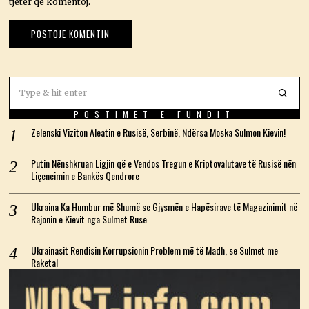
tjetër që komentoj.
POSTIMET E FUNDIT
Zelenski Viziton Aleatin e Rusisë, Serbinë, Ndërsa Moska Sulmon Kievin!
Putin Nënshkruan Ligjin që e Vendos Tregun e Kriptovalutave të Rusisë nën
Liçencimin e Bankës Qendrore
Ukraina Ka Humbur më Shumë se Gjysmën e Hapësirave të Magazinimit në
Rajonin e Kievit nga Sulmet Ruse
Ukrainasit Rendisin Korrupsionin Problem më të Madh, se Sulmet me
Raketa!