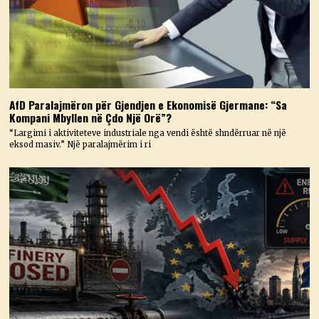
AfD Paralajmëron për Gjendjen e Ekonomisë Gjermane: “Sa
Kompani Mbyllen në Çdo Një Orë”?
“Largimi i aktiviteteve industriale nga vendi është shndërruar në një
eksod masiv.” Një paralajmërim i ri