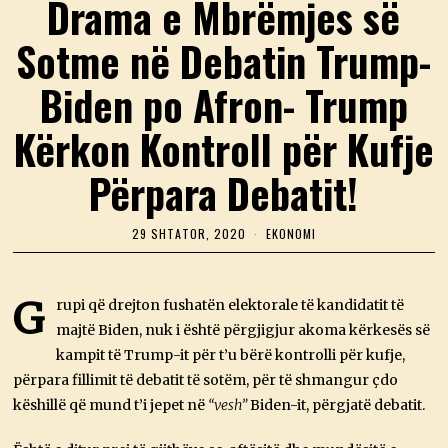
Drama e Mbrëmjes së
Sotme në Debatin Trump-
Biden po Afron- Trump
Kërkon Kontroll për Kufje
Përpara Debatit!
29 SHTATOR, 2020
2
EKONOMI
9
S
H
T
G
rupi që drejton fushatën elektorale të kandidatit të
A
majtë Biden, nuk i është përgjigjur akoma kërkesës së
T
O
kampit të Trump-it për t’u bërë kontrolli për kufje,
R
,
përpara fillimit të debatit të sotëm, për të shmangur çdo
2
këshillë që mund t’i jepet në
“vesh”
Biden-it, përgjatë debatit.
0
2
0