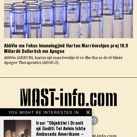
AbbVie me Fokus Imunologjinë Harton Marrëveshjen prej 10.9
Miliardë Dollarësh me Apogee
AbbVie (ABBV.N), harton një marrëveshje të re dhe tha se do të blinte
Apogee Therapeutics (APGE.O),
YOU MIGHT BE INTERESTED IN
Iran: “Objektivi i Dronit
që Goditi Tel Avivin Ishte
Facebook
Twitter
Instagram
LinkedIn
YouTube
Email
Ambasada Amerikane –
Designed by N.D. — Copyright Mast-info.com