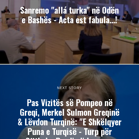
Sanremo "allá turka" në Odën
e Bashës - Acta est fabula...!
NEXT STORY
Pas Vizitës së Pompeo në
Greqi, Merkel Sulmon Greqinë
& Lëvdon Turqinë: "E Shkëlqyer
Puna e Turqisë - Turp për