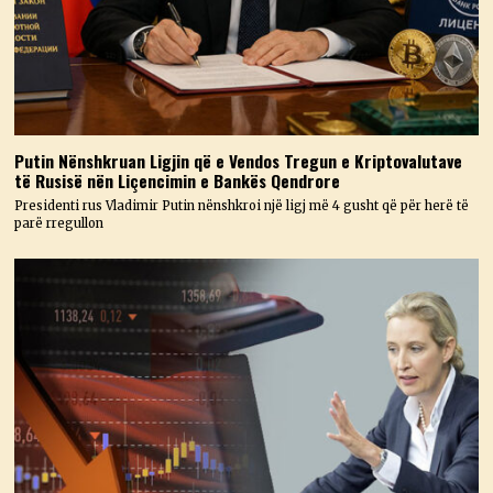
Putin Nënshkruan Ligjin që e Vendos Tregun e Kriptovalutave
të Rusisë nën Liçencimin e Bankës Qendrore
Presidenti rus Vladimir Putin nënshkroi një ligj më 4 gusht që për herë të
parë rregullon