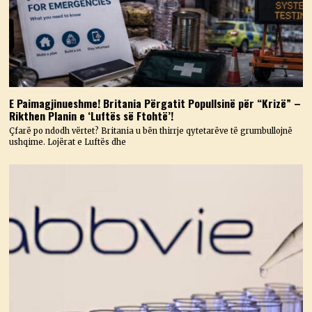
E Paimagjinueshme! Britania Përgatit Popullsinë për “Krizë” –
Rikthen Planin e ‘Luftës së Ftohtë’!
Çfarë po ndodh vërtet? Britania u bën thirrje qytetarëve të grumbullojnë
ushqime. Lojërat e Luftës dhe