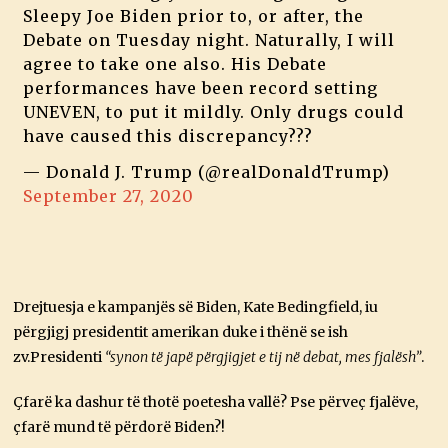
Sleepy Joe Biden prior to, or after, the
Debate on Tuesday night. Naturally, I will
agree to take one also. His Debate
performances have been record setting
UNEVEN, to put it mildly. Only drugs could
have caused this discrepancy???
— Donald J. Trump (@realDonaldTrump)
September 27, 2020
Drejtuesja e kampanjës së Biden, Kate Bedingfield, iu
përgjigj presidentit amerikan duke i thënë se ish
zv.Presidenti
“synon të japë përgjigjet e tij në debat, mes fjalësh”
.
Çfarë ka dashur të thotë poetesha vallë? Pse përveç fjalëve,
çfarë mund të përdorë Biden?!