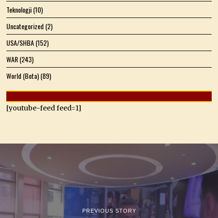
Teknologji
(10)
Uncategorized
(2)
USA/SHBA
(152)
WAR
(243)
World (Bota)
(89)
[youtube-feed feed=1]
PREVIOUS STORY