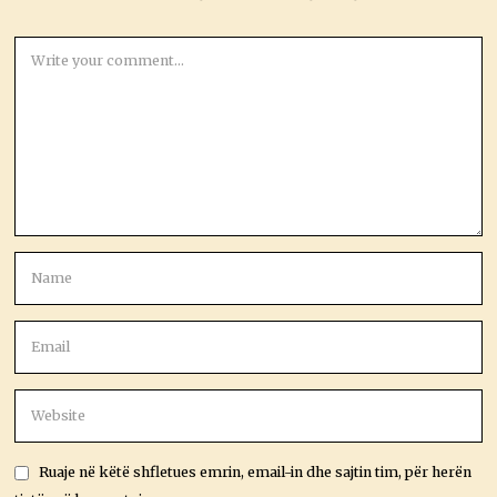
Ruaje në këtë shfletues emrin, email-in dhe sajtin tim, për herën