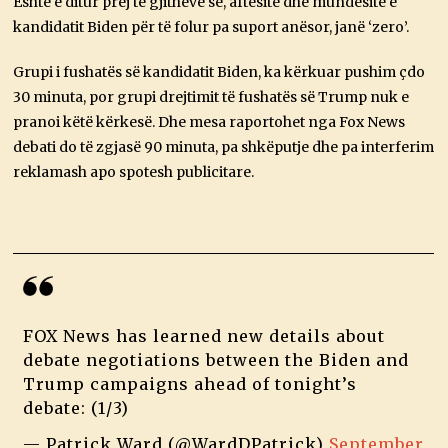
Është e ditur prej të gjithëve se, aftësitë dhe mundësitë e
kandidatit Biden për të folur pa suport anësor, janë ‘zero’.
Grupi i fushatës së kandidatit Biden, ka kërkuar pushim çdo
30 minuta, por grupi drejtimit të fushatës së Trump nuk e
pranoi këtë kërkesë. Dhe mesa raportohet nga Fox News
debati do të zgjasë 90 minuta, pa shkëputje dhe pa interferim
reklamash apo spotesh publicitare.
FOX News has learned new details about
debate negotiations between the Biden and
Trump campaigns ahead of tonight’s
debate: (1/3)
— Patrick Ward (@WardDPatrick)
September