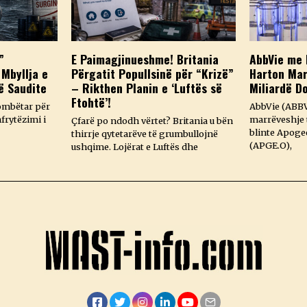
”
E Paimagjinueshme! Britania
AbbVie me 
 Mbyllja e
Përgatit Popullsinë për “Krizë”
Harton Mar
ë Saudite
– Rikthen Planin e ‘Luftës së
Miliardë D
Ftohtë’!
ombëtar për
AbbVie (ABBV
frytëzimi i
marrëveshje t
Çfarë po ndodh vërtet? Britania u bën
blinte Apoge
thirrje qytetarëve të grumbullojnë
(APGE.O),
ushqime. Lojërat e Luftës dhe