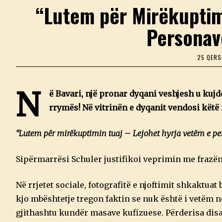
“Lutem për Mirëkuptim
Personav
25 QERS
N
ë Bavari, një pronar dyqani veshjesh u ku
rrymës! Në vitrinën e dyqanit vendosi kët
“Lutem për mirëkuptimin tuaj – Lejohet hyrja vetëm e pe
Sipërmarrësi Schuler justifikoi veprimin me frazë
Në rrjetet sociale, fotografitë e njoftimit shkaktu
kjo mbështetje tregon faktin se nuk është i vetëm n
gjithashtu kundër masave kufizuese. Përderisa disa