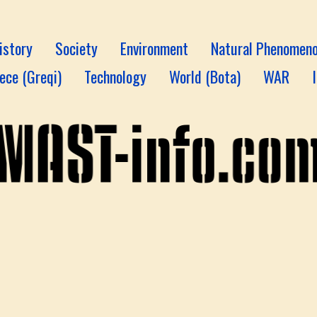
istory
Society
Environment
Natural Phenomen
ece (Greqi)
Technology
World (Bota)
WAR