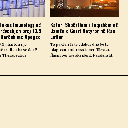
Fokus Imunologjinë
Katar: Shpërthim i Fuqishëm në
rëveshjen prej 10.9
Uzinën e Gazit Natyror në Ras
ollarësh me Apogee
Laffan
.N), harton një
Të paktën 13 të vdekur dhe 66 të
ë re dhe tha se do të
plagosur. Informacionet fillestare
e Therapeutics
flasin për një aksident. Paralelisht