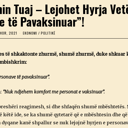
in Tuaj – Lejohet Hyrja Ve
e të Pavaksinuar”!
HOR, 2021
EKONOMI
/
POLITIKË
jdes të shkaktonte zhurmë, shumë zhurmë, duke shkuar
ë mbishkrim:
rsonave të pavaksinuar”.
n:
“Nuk ndjehem komfort me personat e vaksinuar”.
at breshëri reagimesh, si dhe shfaqën shumë mbështetës. 
ë këtë ide, se ka shumë qytetarë që e mbështesin dhe që
 dyqane kanë shpallur se nuk lejojnë hyrjen e personav