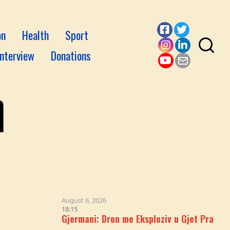
on
Health
Sport
Facebook
Twitter
Interview
Donations
Instagram
LinkedI
YouTube
Email
August 6, 2026
18:15
Gjermani: Dron me Eksploziv u Gjet Pranë Avionit U