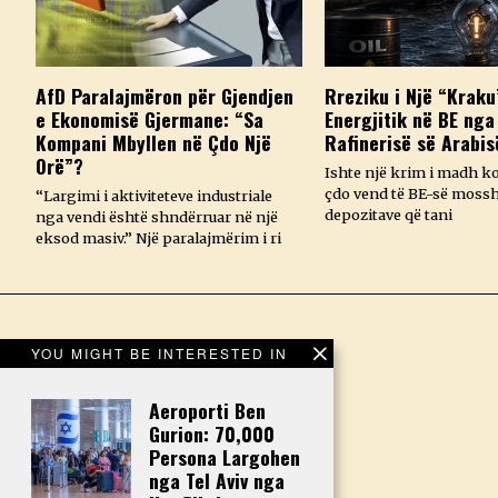
AfD Paralajmëron për Gjendjen
Rreziku i Një “Kraku
e Ekonomisë Gjermane: “Sa
Energjitik në BE nga
Kompani Mbyllen në Çdo Një
Rafinerisë së Arabis
Orë”?
Ishte një krim i madh k
çdo vend të BE-së mossh
“Largimi i aktiviteteve industriale
depozitave që tani
nga vendi është shndërruar në një
eksod masiv.” Një paralajmërim i ri
YOU MIGHT BE INTERESTED IN
Aeroporti Ben
Gurion: 70,000
Persona Largohen
nga Tel Aviv nga