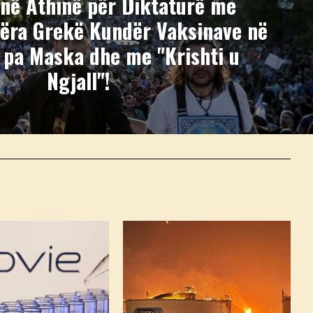
në Athinë për Diktaturë me
jëra Grekë Kundër Vaksinave në
 pa Maska dhe me "Krishti u
Ngjall"!