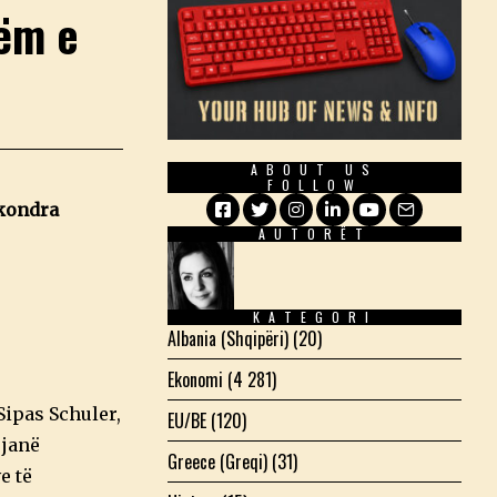
tëm e
ABOUT US
FOLLOW
 kondra
AUTORËT
Facebook
Twitter
Instagram
LinkedIn
YouTube
Email
KATEGORI
Albania (Shqipëri)
(20)
Ekonomi
(4 281)
Sipas Schuler,
EU/BE
(120)
 janë
Greece (Greqi)
(31)
e të