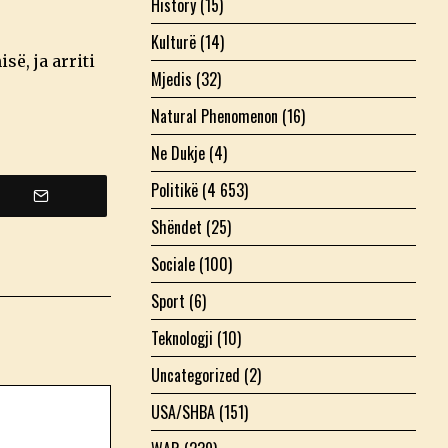
History
(15)
Kulturë
(14)
ë, ja arriti
Mjedis
(32)
Natural Phenomenon
(16)
Ne Dukje
(4)
Politikë
(4 653)
Shëndet
(25)
Sociale
(100)
Sport
(6)
Teknologji
(10)
Uncategorized
(2)
USA/SHBA
(151)