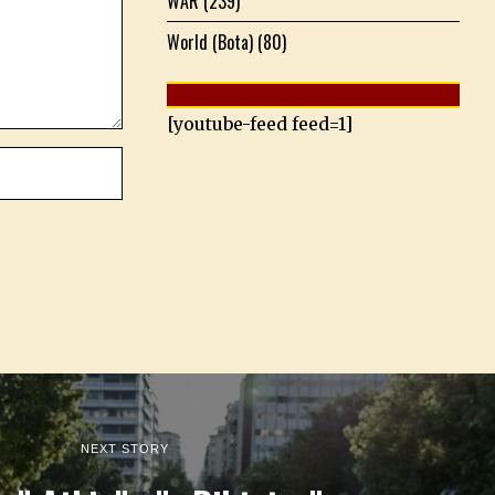
WAR
(239)
World (Bota)
(80)
[youtube-feed feed=1]
NEXT STORY