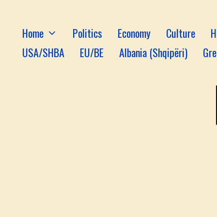
Home
Politics
Economy
Culture
H
USA/SHBA
EU/BE
Albania (Shqipëri)
Gre