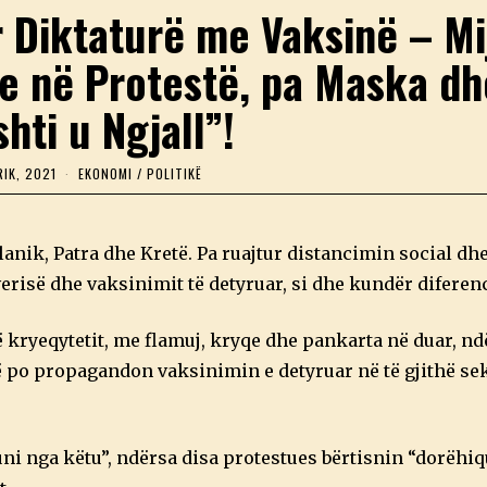
 Diktaturë me Vaksinë – Mi
e në Protestë, pa Maska d
shti u Ngjall”!
RIK, 2021
1
EKONOMI
/
POLITIKË
6
K
O
R
lanik, Patra dhe Kretë. Pa ruajtur distancimin social dh
R
I
erisë dhe vaksinimit të detyruar, si dhe kundër diferenc
K
,
2
kryeqytetit, me flamuj, kryqe dhe pankarta në duar, nd
0
2
ë po propagandon vaksinimin e detyruar në të gjithë sek
1
i nga këtu”, ndërsa disa protestues bërtisnin “dorëhiq