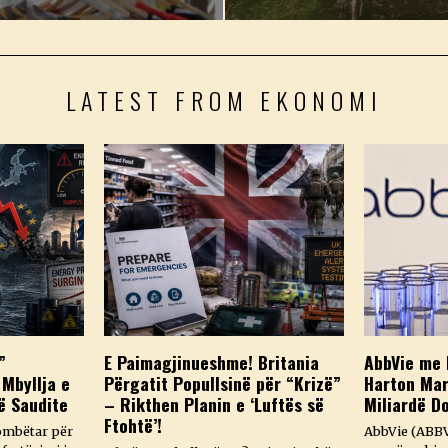
LATEST FROM EKONOMI
”
E Paimagjinueshme! Britania
AbbVie me 
 Mbyllja e
Përgatit Popullsinë për “Krizë”
Harton Mar
ë Saudite
– Rikthen Planin e ‘Luftës së
Miliardë D
Ftohtë’!
ombëtar për
AbbVie (ABBV