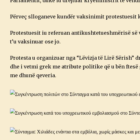
Parlamentit, duke iu drejtuar kryeministrit të vendi
Përveç slloganeve kundër vaksinimit protestuesit 
Protestuesit iu referuan antikushtetueshmërisë së va
t’u vaksinuar ose jo.
Protesta u organizuar nga “Lëvizja të Lirë Sërish” d
dhe i vetmi grek me atribute politike që u bën ftes
me dhunë qeveria.