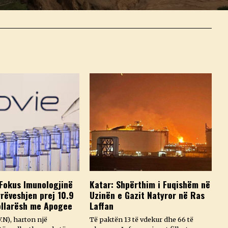
Fokus Imunologjinë
Katar: Shpërthim i Fuqishëm në
rëveshjen prej 10.9
Uzinën e Gazit Natyror në Ras
ollarësh me Apogee
Laffan
.N), harton një
Të paktën 13 të vdekur dhe 66 të