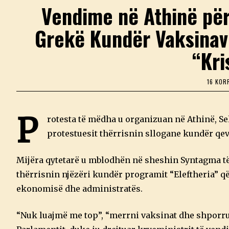
Vendime në Athinë për
Grekë Kundër Vaksinav
“Kri
16 KOR
P
rotesta të mëdha u organizuan në Athinë, Se
protestuesit thërrisnin sllogane kundër qev
Mijëra qytetarë u mblodhën në sheshin Syntagma të 
thërrisnin njëzëri kundër programit “Eleftheria” q
ekonomisë dhe administratës.
“Nuk luajmë me top”, “merrni vaksinat dhe shporrun