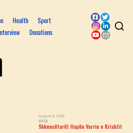
on
Health
Sport
Facebook
Twitter
Interview
Donations
Instagram
LinkedI
YouTube
Email
August 8, 2026
03:25
Shkencëtarët Hapën Varrin e Krishtit & Logjika iu N