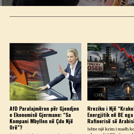
AfD Paralajmëron për Gjendjen
Rreziku i Një “Kraku
e Ekonomisë Gjermane: “Sa
Energjitik në BE nga
Kompani Mbyllen në Çdo Një
Rafinerisë së Arabis
Orë”?
Ishte një krim i madh k