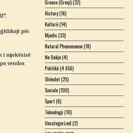
Greece (Greqi)
(32)
History
(16)
l”.
Kulturë
(14)
gjithkujt për
Mjedis
(33)
Natural Phenomenon
(18)
k i mjekësisë
Ne Dukje
(4)
ë po vendos
Politikë
(4 656)
Shëndet
(25)
Sociale
(100)
Sport
(6)
Teknologji
(10)
Uncategorized
(2)