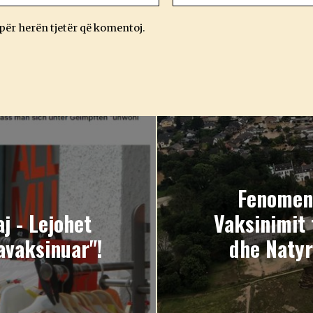
 për herën tjetër që komentoj.
Fenomene
j - Lejohet
Vaksinimit 
avaksinuar"!
dhe Natyr