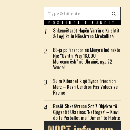
POSTIMET E FUNDIT
Shkencëtarët Hapën Varrin e Krishtit
& Logjika iu Nënshtrua Mrekullisë!
BE-ja po Financon në Mënyrë Indirekte
Një “Ushtri Prej 16,000
Mercenarësh” në Ukrainë, nga 72
Vende!
Sulm Kibernetik që Synon Friedrich
Merz – Kush Qëndron Pas Videos së
Rreme
Rusët Shkatërruan Sot 7 Objekte të
Gjigantit Ukrainas ‘Naftogaz’ – Kievi
do të Përballet me “Dimër” të Ftohtë