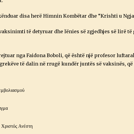
t.
kënduar disa herë Himnin Kombëtar dhe “Krishti u Ngjal
ksinimti të detyruar dhe lënies së zgjedhjes së lirë të 
rejtuar nga Faidona Boboli, që është një profesor luftara
ë grekëve të dalin në rrugë kundër juntës së vaksinës, q