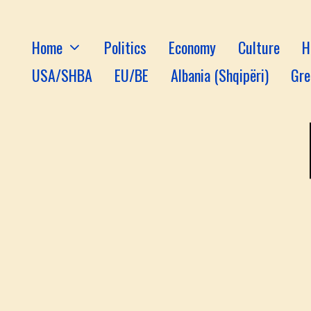
Home
Politics
Economy
Culture
H
USA/SHBA
EU/BE
Albania (Shqipëri)
Gre