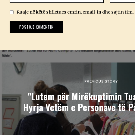
Ruaje në këtë shfletues emrin, email-in dhe sajtin tim,
PREVIOUS STORY
"Lutem për Mirëkuptimin Tua
Hyrja Vetëm e Personave të P