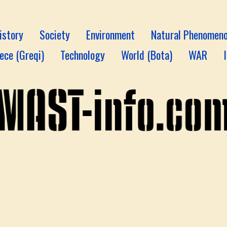
istory
Society
Environment
Natural Phenomen
ece (Greqi)
Technology
World (Bota)
WAR