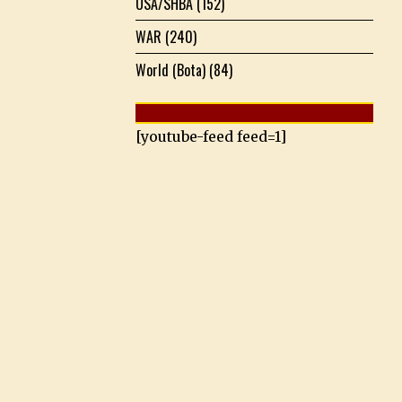
USA/SHBA
(152)
WAR
(240)
World (Bota)
(84)
[youtube-feed feed=1]