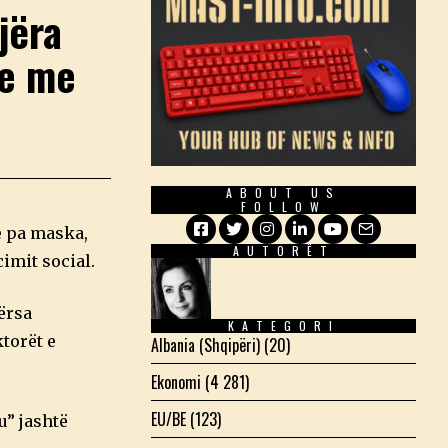
jëra
he me
ABOUT US
FOLLOW
e pa maska,
AUTORËT
Facebook
Twitter
Instagram
LinkedIn
YouTube
Email
imit social.
ërsa
KATEGORI
torët e
Albania (Shqipëri)
(20)
Ekonomi
(4 281)
EU/BE
(123)
u” jashtë