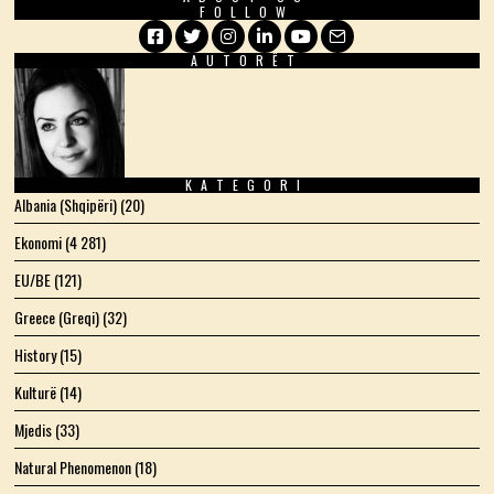
FOLLOW
AUTORËT
Facebook
Twitter
Instagram
LinkedIn
YouTube
Email
KATEGORI
Albania (Shqipëri)
(20)
Ekonomi
(4 281)
EU/BE
(121)
Greece (Greqi)
(32)
History
(15)
Kulturë
(14)
Mjedis
(33)
Natural Phenomenon
(18)