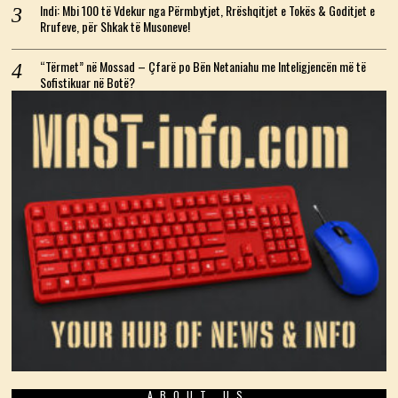
Indi: Mbi 100 të Vdekur nga Përmbytjet, Rrëshqitjet e Tokës & Goditjet e
Rrufeve, për Shkak të Musoneve!
“Tërmet” në Mossad – Çfarë po Bën Netaniahu me Inteligjencën më të
Sofistikuar në Botë?
ABOUT US