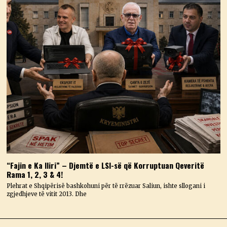
“Fajin e Ka Iliri” – Djemtë e LSI-së që Korruptuan Qeveritë
Rama 1, 2, 3 & 4!
Plehrat e Shqipërisë bashkohuni për të rrëzuar Saliun, ishte sllogani i
zgjedhjeve të vitit 2013. Dhe