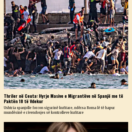
Thriler në Ceuta: Hyrje Masive e Migrantëve në Spanjë me të
Paktën 18 të Vdekur
Ushtria spanjolle forcon sigurinë kufitare, ndërsa Roma lë të hapur
mundësinë e rivendosjes së kontrolleve kufitare