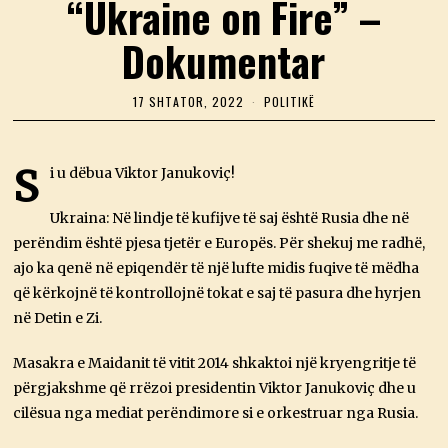
“Ukraine on Fire” –
Dokumentar
17 SHTATOR, 2022
1
POLITIKË
7
S
H
T
S
i u dëbua Viktor Janukoviç!
A
T
O
Ukraina: Në lindje të kufijve të saj është Rusia dhe në
R
perëndim është pjesa tjetër e Europës. Për shekuj me radhë,
,
2
ajo ka qenë në epiqendër të një lufte midis fuqive të mëdha
0
që kërkojnë të kontrollojnë tokat e saj të pasura dhe hyrjen
2
2
në Detin e Zi.
Masakra e Maidanit të vitit 2014 shkaktoi një kryengritje të
përgjakshme që rrëzoi presidentin Viktor Janukoviç dhe u
cilësua nga mediat perëndimore si e orkestruar nga Rusia.