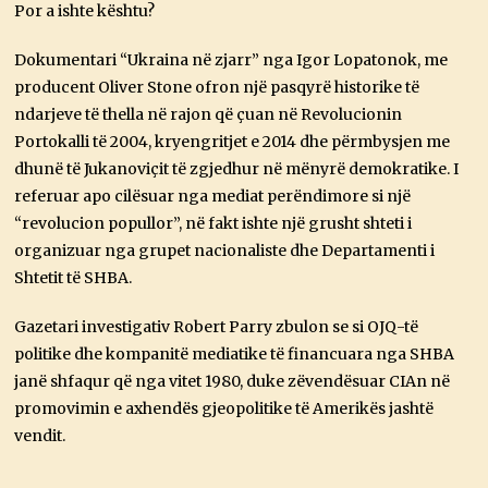
Por a ishte kështu?
Dokumentari “Ukraina në zjarr” nga Igor Lopatonok, me
producent Oliver Stone ofron një pasqyrë historike të
ndarjeve të thella në rajon që çuan në Revolucionin
Portokalli të 2004, kryengritjet e 2014 dhe përmbysjen me
dhunë të Jukanoviçit të zgjedhur në mënyrë demokratike. I
referuar apo cilësuar nga mediat perëndimore si një
“revolucion popullor”, në fakt ishte një grusht shteti i
organizuar nga grupet nacionaliste dhe Departamenti i
Shtetit të SHBA.
Gazetari investigativ Robert Parry zbulon se si OJQ-të
politike dhe kompanitë mediatike të financuara nga SHBA
janë shfaqur që nga vitet 1980, duke zëvendësuar CIAn në
promovimin e axhendës gjeopolitike të Amerikës jashtë
vendit.