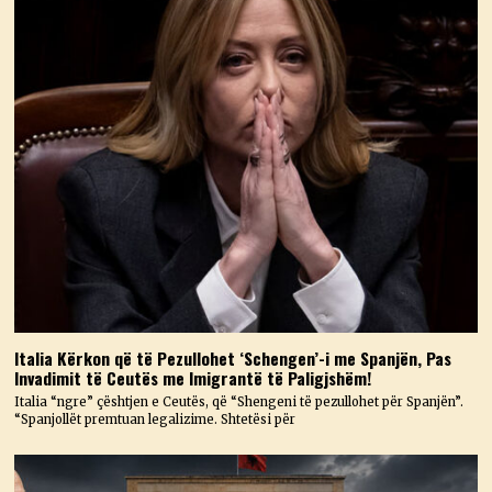
Italia Kërkon që të Pezullohet ‘Schengen’-i me Spanjën, Pas
Invadimit të Ceutës me Imigrantë të Paligjshëm!
Italia “ngre” çështjen e Ceutës, që “Shengeni të pezullohet për Spanjën”.
“Spanjollët premtuan legalizime. Shtetësi për