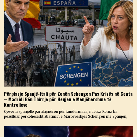
Përplasje Spanjë-Itali për Zonën Schengen Pas Krizës në Ceuta
– Madridi Bën Thirrje për Heqjen e Menjëhershme të
Kontrolleve
Qeveria spanjolle paralajmëron për kundërmasa, ndërsa Roma ka
pezulluar përkohësisht zbatimin e Marrëveshjes Schengen me Spanjën,