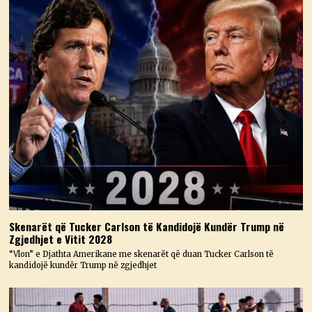
Skenarët që Tucker Carlson të Kandidojë Kundër Trump në
Zgjedhjet e Vitit 2028
“Vlon” e Djathta Amerikane me skenarët që duan Tucker Carlson të
kandidojë kundër Trump në zgjedhjet