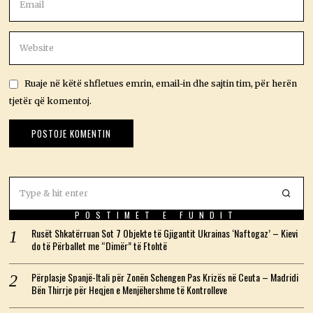
Ruaje në këtë shfletues emrin, email-in dhe sajtin tim, për herën
tjetër që komentoj.
POSTIMET E FUNDIT
Rusët Shkatërruan Sot 7 Objekte të Gjigantit Ukrainas ‘Naftogaz’ – Kievi
do të Përballet me “Dimër” të Ftohtë
Përplasje Spanjë-Itali për Zonën Schengen Pas Krizës në Ceuta – Madridi
Bën Thirrje për Heqjen e Menjëhershme të Kontrolleve