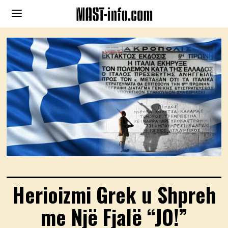
Herioizmi Grek u Shpreh
me Një Fjalë “JO!”