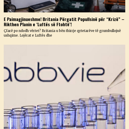
E Paimagjinueshme! Britania Përgatit Popullsinë për “Krizë” –
Rikthen Planin e ‘Luftës së Ftohtë’!
Çfarë po ndodh vërtet? Britania u bën thirrje qytetarëve të grumbullojnë
ushqime. Lojërat e Luftës dhe