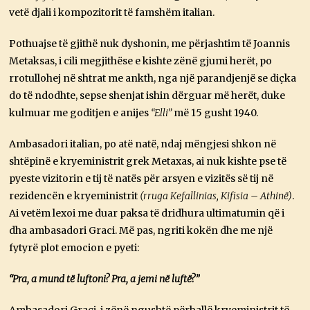
vetë djali i kompozitorit të famshëm italian.
Pothuajse të gjithë nuk dyshonin, me përjashtim të Joannis
Metaksas, i cili megjithëse e kishte zënë gjumi herët, po
rrotullohej në shtrat me ankth, nga një parandjenjë se diçka
do të ndodhte, sepse shenjat ishin dërguar më herët, duke
kulmuar me goditjen e anijes
“Elli”
më 15 gusht 1940.
Ambasadori italian, po atë natë, ndaj mëngjesi shkon në
shtëpinë e kryeministrit grek Metaxas, ai nuk kishte pse të
pyeste vizitorin e tij të natës për arsyen e vizitës së tij në
rezidencën e kryeministrit
(rruga Kefallinias, Kifisia – Athinë)
.
Ai vetëm lexoi me duar paksa të dridhura ultimatumin që i
dha ambasadori Graci. Më pas, ngriti kokën dhe me një
fytyrë plot emocion e pyeti:
“Pra, a mund të luftoni? Pra, a jemi në luftë?”
Ambasadori Graci, i zënë ngushtë përballë kryeministrit të