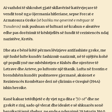
Ai vazhdoi të shkruhet gjatë skllavërisë katërvjeçare të
vendit tonë nga Gjermania hitleriane, sepse Forcat e
Armatosura Greke
(së bashku me qeverinë e mërguar të
Tsouderos)
nuk pushuan së luftuari në krahun e aleatëve
edhe pas dorëzimit të kështjellës së fundit të rezistencës ndaj
nazistëve, Kretës.
Dhe ata e bënë këtë përmes lëvizjeve antifashiste greke, me
një fushë lufte kundër fashizmit-nazizmit, në të njëjtën kohë
që populli ynë me mbështetjen e Kishës dhe njerëzve të
Letrave dhe Arteve, po luftonte një titanik. Lufta në frontin e
brendshëm kundër pushtuesve gjermanë, aksionet e
Rezistencës Kombëtare deri në çlirimin e Greqisë (1944)
ishin heroike.
Kanë kaluar tetëdhjetë e dy vjet nga dita e
“JO-së”
dhe ne
grekët e rinj, sado që vlerat dhe idealet e së shkuarës sonë
heroike të jenë zbehur, ne ende e nderojmë 28 tetorin 1940,