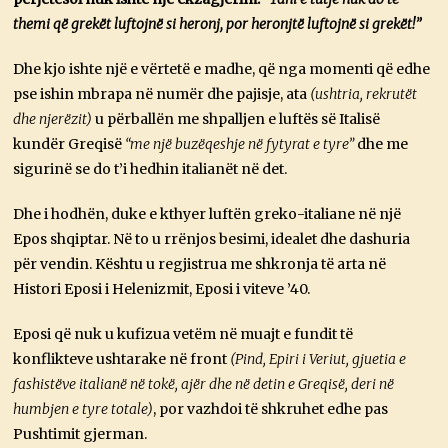
themi që grekët luftojnë si heronj, por heronjtë luftojnë si grekët!”
Dhe kjo ishte një e vërtetë e madhe, që nga momenti që edhe
pse ishin mbrapa në numër dhe pajisje, ata
(ushtria, rekrutët
dhe njerëzit)
u përballën me shpalljen e luftës së Italisë
kundër Greqisë
“me një buzëqeshje në fytyrat e tyre”
dhe me
sigurinë se do t’i hedhin italianët në det.
Dhe i hodhën, duke e kthyer luftën greko-italiane në një
Epos shqiptar. Në to u rrënjos besimi, idealet dhe dashuria
për vendin. Kështu u regjistrua me shkronja të arta në
Histori Eposi i Helenizmit, Eposi i viteve ’40.
Eposi që nuk u kufizua vetëm në muajt e fundit të
konflikteve ushtarake në front
(Pind, Epiri i Veriut, gjuetia e
fashistëve italianë në tokë, ajër dhe në detin e Greqisë, deri në
humbjen e tyre totale)
, por vazhdoi të shkruhet edhe pas
Pushtimit gjerman.