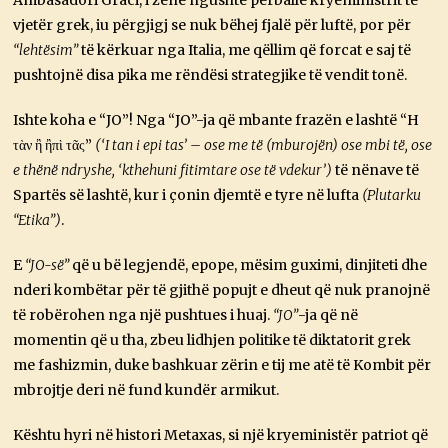
vjetër grek, iu përgjigj se nuk bëhej fjalë për luftë, por për
“lehtësim”
të kërkuar nga Italia, me qëllim që forcat e saj të
pushtojnë disa pika me rëndësi strategjike të vendit tonë.
Ishte koha e “JO”! Nga “JO”-ja që mbante frazën e lashtë “H
τὰν ἢ ἢπὶ τᾶς”
(‘I tan i epi tas’ – ose me të (mburojën) ose mbi të, ose
e thënë ndryshe, ‘kthehuni fitimtare ose të vdekur’)
të nënave të
Spartës së lashtë, kur i çonin djemtë e tyre në lufta
(Plutarku
“Etika”)
.
E
“JO-së”
që u bë legjendë, epope, mësim guximi, dinjiteti dhe
nderi kombëtar për të gjithë popujt e dheut që nuk pranojnë
të robërohen nga një pushtues i huaj.
“JO”
-ja që në
momentin që u tha, zbeu lidhjen politike të diktatorit grek
me fashizmin, duke bashkuar zërin e tij me atë të Kombit për
mbrojtje deri në fund kundër armikut.
Kështu hyri në histori Metaxas, si një kryeministër patriot që