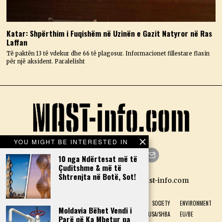
Katar: Shpërthim i Fuqishëm në Uzinën e Gazit Natyror në Ras
Laffan
Të paktën 13 të vdekur dhe 66 të plagosur. Informacionet fillestare flasin
për një aksident. Paralelisht
YOU MIGHT BE INTERESTED IN
10 nga Ndërtesat më të
Çuditshme & më të
Facebook
Twitter
Instagram
LinkedIn
YouTube
Email
Shtrenjta në Botë, Sot!
Designed by N.D. — Copyright Mast-info.com
HOME
POLITICS
ECONOMY
CULTURE
HISTORY
SOCIETY
ENVIRONMENT
Moldavia Bëhet Vendi i
NATURAL PHENOMENON
HEALTH
SPORT
USA/SHBA
EU/BE
Parë që Ka Mbetur pa