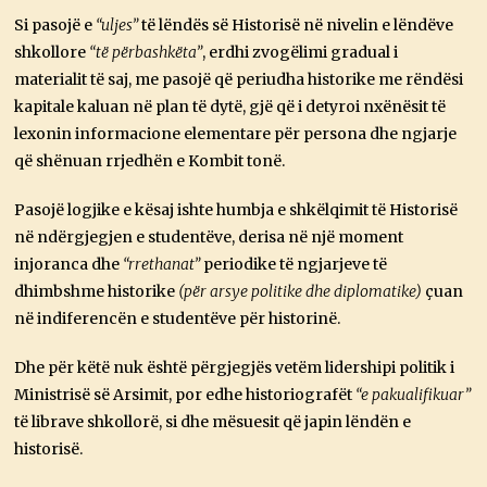
Si pasojë e
“uljes”
të lëndës së Historisë në nivelin e lëndëve
shkollore
“të përbashkëta”
, erdhi zvogëlimi gradual i
materialit të saj, me pasojë që periudha historike me rëndësi
kapitale kaluan në plan të dytë, gjë që i detyroi nxënësit të
lexonin informacione elementare për persona dhe ngjarje
që shënuan rrjedhën e Kombit tonë.
Pasojë logjike e kësaj ishte humbja e shkëlqimit të Historisë
në ndërgjegjen e studentëve, derisa në një moment
injoranca dhe
“rrethanat”
periodike të ngjarjeve të
dhimbshme historike
(për arsye politike dhe diplomatike)
çuan
në indiferencën e studentëve për historinë.
Dhe për këtë nuk është përgjegjës vetëm lidershipi politik i
Ministrisë së Arsimit, por edhe historiografët
“e pakualifikuar”
të librave shkollorë, si dhe mësuesit që japin lëndën e
historisë.