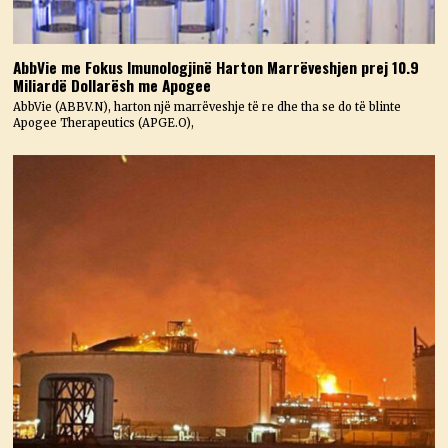
AbbVie me Fokus Imunologjinë Harton Marrëveshjen prej 10.9
Miliardë Dollarësh me Apogee
AbbVie (ABBV.N), harton një marrëveshje të re dhe tha se do të blinte
Apogee Therapeutics (APGE.O),