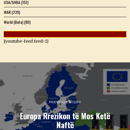
USA/SHBA
(151)
WAR
(239)
World (Bota)
(80)
[youtube-feed feed=1]
PREVIOUS STORY
Europa Rrezikon të Mos Ketë
Naftë