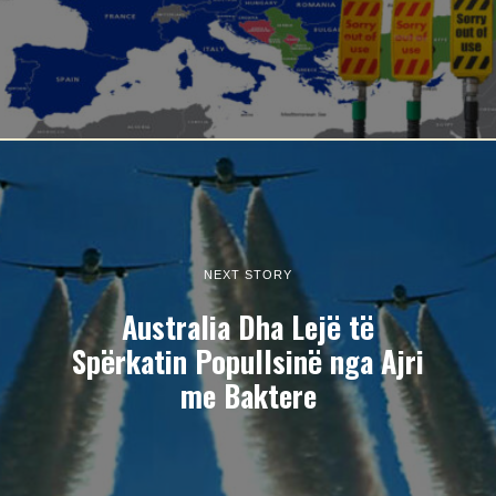
NEXT STORY
Australia Dha Lejë të
Spërkatin Popullsinë nga Ajri
me Baktere