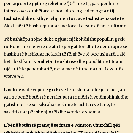
përfaqësoi të gjithë grekët me
“JO”
-në e tij, pasi për hir të
interesave kombëtare, ai hoqi dorë nga ideologjia e tij
fashiste, duke u kthyer shpinën forcave fashisto-naziste të
Aksit, për të bashkëpunuar me forcat aleate që po e luftonin.
Të bashkëpunojnë duke zgjuar njëkohësisht popullin grek
në kohë, në mënyrë që ata të përgatiten dhe të qëndrojnë së
bashku të bashkuar në krah të fëmijëve të tyre ushtarë. Falë
këtij bashkimi kombëtar të ushtrisë dhe popullit ne fituam
një luftë të pabarabartë, e cila më në fund na dha Lavdinë e
viteve ’40.
Lavdi që ishte vepër e grekëve të bashkuar dhe jo të përçarë.
Ata që bënë botën të përulet para trimërisë, vetëmohimit dhe
gatishmërisë së pakrahasueshme të ushtarëve tanë, të
sakrifikuar për shenjtorët dhe vendet e shenjta.
E bënë botën të pranojë se fraza e Winston Churchill që i
përjetësoi nuk ishte një ekzagjerim:
“Tani e tutje nuk do të