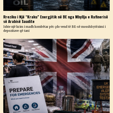
Rreziku i Një “Kraku” Energjitik në BE nga Mbyllja e Rafinerisë
së Arabisë Saudite
Ishte një krim i madh kombëtar për çdo vend të BE-së mosshfrytëzimi i
depozitave që tani