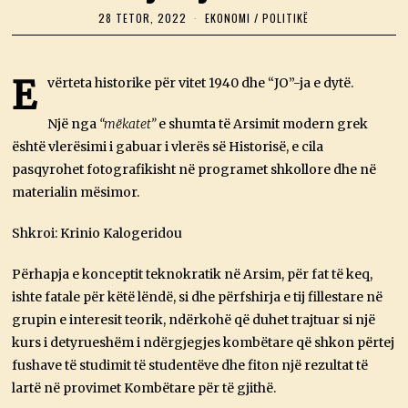
28 TETOR, 2022
2
EKONOMI
/
POLITIKË
8
T
E
T
E
vërteta historike për vitet 1940 dhe “JO”-ja e dytë.
O
R
,
Një nga
“mëkatet”
e shumta të Arsimit modern grek
2
është vlerësimi i gabuar i vlerës së Historisë, e cila
0
2
pasqyrohet fotografikisht në programet shkollore dhe në
2
materialin mësimor.
Shkroi: Krinio Kalogeridou
Përhapja e konceptit teknokratik në Arsim, për fat të keq,
ishte fatale për këtë lëndë, si dhe përfshirja e tij fillestare në
grupin e interesit teorik, ndërkohë që duhet trajtuar si një
kurs i detyrueshëm i ndërgjegjes kombëtare që shkon përtej
fushave të studimit të studentëve dhe fiton një rezultat të
lartë në provimet Kombëtare për të gjithë.