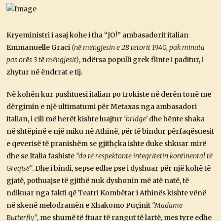
Kryeministri i asaj kohe i tha “JO!” ambasadorit italian
Emmanuelle Graci
(në mëngjesin e 28 tetorit 1940, pak minuta
pas orës 3 të mëngjesit)
, ndërsa populli grek flinte i paditur, i
zhytur në ëndrrat e tij.
Në kohën kur pushtuesi italian po trokiste në derën tonë me
dërgimin e një ultimatumi për Metaxas nga ambasadori
italian, i cili më herët kishte luajtur
‘bridge’
dhe bënte shaka
në shtëpinë e një miku në Athinë, për të bindur përfaqësuesit
e qeverisë të pranishëm se gjithçka ishte duke shkuar mirë
dhe se Italia fashiste
“do të respektonte integritetin kontinental të
Greqisë”
. Dhe i bindi, sepse edhe pse i dyshuar për një kohë të
gjatë, pothuajse të gjithë nuk dyshonin më atë natë, të
ndikuar nga fakti që Teatri Kombëtar i Athinës kishte vënë
në skenë melodramën e Xhakomo Puçinit
“Madame
Butterfly”
, me shumë të ftuar të rangut të lartë, mes tyre edhe