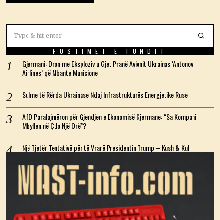
POSTIMET E FUNDIT
Gjermani: Dron me Eksploziv u Gjet Pranë Avionit Ukrainas ‘Antonov
Airlines’ që Mbante Municione
Sulme të Rënda Ukrainase Ndaj Infrastrukturës Energjetike Ruse
AfD Paralajmëron për Gjendjen e Ekonomisë Gjermane: “Sa Kompani
Mbyllen në Çdo Një Orë”?
Një Tjetër Tentativë për të Vrarë Presidentin Trump – Kush & Ku!