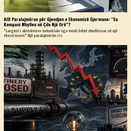
AfD Paralajmëron për Gjendjen e Ekonomisë Gjermane: “Sa
Kompani Mbyllen në Çdo Një Orë”?
“Largimi i aktiviteteve industriale nga vendi është shndërruar në një
eksod masiv.” Një paralajmërim i ri