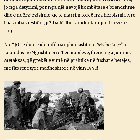
jo nga detyrimi, por nga një nevojë kombëtare e brendshme
dhe e ndërgjegjshme, që të marrim forcë nga heroizmi i tyre
i pakrahasueshëm, përballë dhe kundër komplotistëve të
rinj.
Një “JO” e dytë e identifikuar plotësisht me
“Molon Lave”
të
Leonidas në Ngushticën e Termopileve, thënë nga Joannis
Metaksas, që grekët e vunë në praktikë në fushat e betejës,
me fitoret e tyre madhështore në vitin 1940!