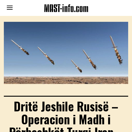
Dritë Jeshile Rusisë –
Operacion i Madh i
Përbashkët Turqi-Iran –