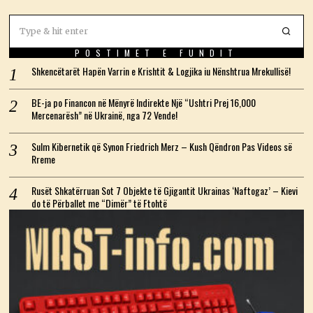
POSTIMET E FUNDIT
Shkencëtarët Hapën Varrin e Krishtit & Logjika iu Nënshtrua Mrekullisë!
BE-ja po Financon në Mënyrë Indirekte Një “Ushtri Prej 16,000
Mercenarësh” në Ukrainë, nga 72 Vende!
Sulm Kibernetik që Synon Friedrich Merz – Kush Qëndron Pas Videos së
Rreme
Rusët Shkatërruan Sot 7 Objekte të Gjigantit Ukrainas ‘Naftogaz’ – Kievi
do të Përballet me “Dimër” të Ftohtë