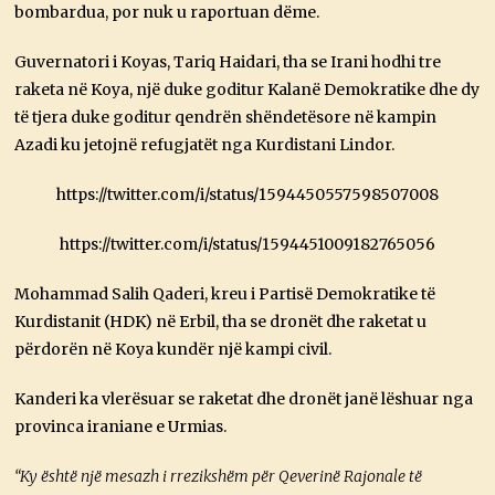
bombardua, por nuk u raportuan dëme.
Guvernatori i Koyas, Tariq Haidari, tha se Irani hodhi tre
raketa në Koya, një duke goditur Kalanë Demokratike dhe dy
të tjera duke goditur qendrën shëndetësore në kampin
Azadi ku jetojnë refugjatët nga Kurdistani Lindor.
https://twitter.com/i/status/1594450557598507008
https://twitter.com/i/status/1594451009182765056
Mohammad Salih Qaderi, kreu i Partisë Demokratike të
Kurdistanit (HDK) në Erbil, tha se dronët dhe raketat u
përdorën në Koya kundër një kampi civil.
Kanderi ka vlerësuar se raketat dhe dronët janë lëshuar nga
provinca iraniane e Urmias.
“Ky është një mesazh i rrezikshëm për Qeverinë Rajonale të