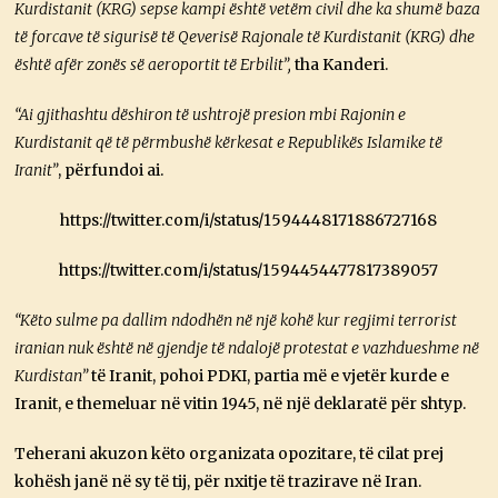
Kurdistanit (KRG) sepse kampi është vetëm civil dhe ka shumë baza
të forcave të sigurisë të Qeverisë Rajonale të Kurdistanit (KRG) dhe
është afër zonës së aeroportit të Erbilit”,
tha Kanderi.
“Ai gjithashtu dëshiron të ushtrojë presion mbi Rajonin e
Kurdistanit që të përmbushë kërkesat e Republikës Islamike të
Iranit”
, përfundoi ai.
https://twitter.com/i/status/1594448171886727168
https://twitter.com/i/status/1594454477817389057
“Këto sulme pa dallim ndodhën në një kohë kur regjimi terrorist
iranian nuk është në gjendje të ndalojë protestat e vazhdueshme në
Kurdistan”
të Iranit, pohoi PDKI, partia më e vjetër kurde e
Iranit, e themeluar në vitin 1945, në një deklaratë për shtyp.
Teherani akuzon këto organizata opozitare, të cilat prej
kohësh janë në sy të tij, për nxitje të trazirave në Iran.