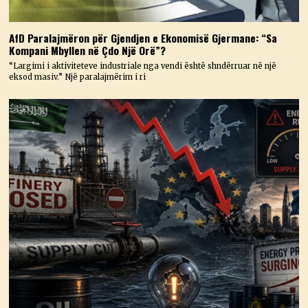
AfD Paralajmëron për Gjendjen e Ekonomisë Gjermane: “Sa
Kompani Mbyllen në Çdo Një Orë”?
“Largimi i aktiviteteve industriale nga vendi është shndërruar në një
eksod masiv.” Një paralajmërim i ri