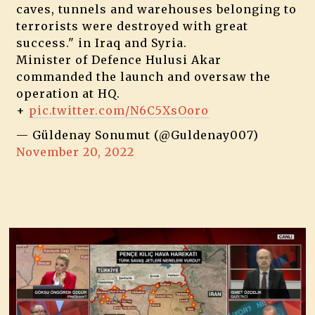
caves, tunnels and warehouses belonging to
terrorists were destroyed with great
success." in Iraq and Syria.
Minister of Defence Hulusi Akar
commanded the launch and oversaw the
operation at HQ.
+
pic.twitter.com/N6C5XsOoro
— Güldenay Sonumut (@Guldenay007)
November 20, 2022