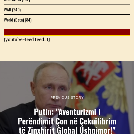
WAR
(240)
World (Bota)
(84)
[youtube-feed feed=1]
PREVIOUS STORY
Putin: "Aventurizmi i
Perëndimit Çon në Çekuilibrim
të Zinxhirit Global Ushqimor!"