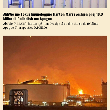
AbbVie me Fokus Imunologjinë Harton Marrëveshjen prej 10.9
Miliardë Dollarësh me Apogee
AbbVie (ABBV.N), harton një marrëveshje të re dhe tha se do të blinte
Apogee Therapeutics (APGE.O),