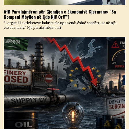
AfD Paralajmëron për Gjendjen e Ekonomisë Gjermane: “Sa
Kompani Mbyllen në Çdo Një Orë”?
“Largimi i aktiviteteve industriale nga vendi është shndërruar në një
eksod masiv.” Një paralajmërim i ri