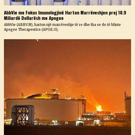
AbbVie me Fokus Imunologjinë Harton Marrëveshjen prej 10.9
Miliardë Dollarësh me Apogee
AbbVie (ABBV.N), harton një marrëveshje të re dhe tha se do të blinte
Apogee Therapeutics (APGE.O),