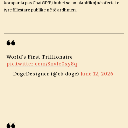
kompania pas ChatGPT, thuhet se po planifikojnë ofertat e
tyre fillestare publike në të ardhmen.
World's First Trillionaire
pic.twitter.com/Snvfc0xy8q
— DogeDesigner (@cb_doge)
June 12, 2026