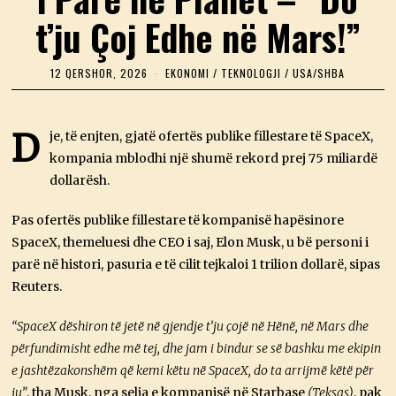
t’ju Çoj Edhe në Mars!”
12 QERSHOR, 2026
1
EKONOMI
/
TEKNOLOGJI
/
USA/SHBA
2
Q
E
R
D
je, të enjten, gjatë ofertës publike fillestare të SpaceX,
S
kompania mblodhi një shumë rekord prej 75 miliardë
H
O
dollarësh.
R
,
2
Pas ofertës publike fillestare të kompanisë hapësinore
0
SpaceX, themeluesi dhe CEO i saj, Elon Musk, u bë personi i
2
6
parë në histori, pasuria e të cilit tejkaloi 1 trilion dollarë, sipas
Reuters.
“SpaceX dëshiron të jetë në gjendje t’ju çojë në Hënë, në Mars dhe
përfundimisht edhe më tej, dhe jam i bindur se së bashku me ekipin
e jashtëzakonshëm që kemi këtu në SpaceX, do ta arrijmë këtë për
ju”
, tha Musk, nga selia e kompanisë në Starbase
(Teksas)
, pak