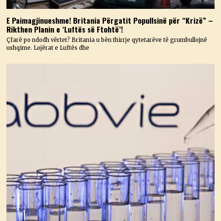
E Paimagjinueshme! Britania Përgatit Popullsinë për “Krizë” –
Rikthen Planin e ‘Luftës së Ftohtë’!
Çfarë po ndodh vërtet? Britania u bën thirrje qytetarëve të grumbullojnë
ushqime. Lojërat e Luftës dhe