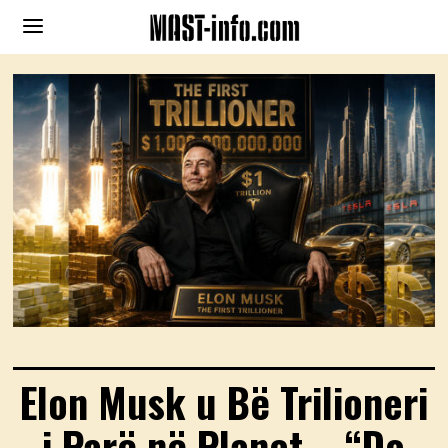
Elon Musk u Bë Trilioneri
i Parë në Planet – “Do