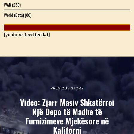
WAR
(239)
World (Bota)
(80)
[youtube-feed feed=1]
PREVIOUS STORY
Video: Zjarr Masiv Shkatërroi
Një Depo të Madhe të
Furnizimeve Mjekësore në
Kaliforni