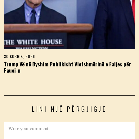
30 KORRIK, 2026
3
0
Trump Vë në Dyshim Publikisht Vlefshmërinë e Faljes për
K
Fauci-n
O
R
R
I
K
,
2
0
LINI NJË PËRGJIGJE
2
6