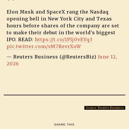
Elon Musk and SpaceX rang the Nasdaq
opening bell in New York City and Texas
hours before shares of the company are set
to make their debut in the world's biggest
IPO. READ:
https://t.co/1PIj0vEYq3
pic.twitter.com/vM7RevrXoW
— Reuters Business (@ReutersBiz)
June 12,
2026
Source: Reuters Business
SHARE THIS