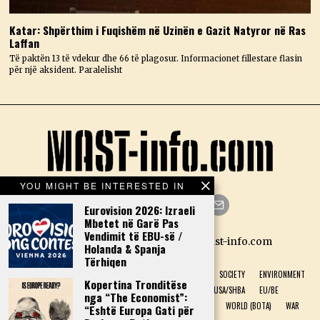
Katar: Shpërthim i Fuqishëm në Uzinën e Gazit Natyror në Ras
Laffan
Të paktën 13 të vdekur dhe 66 të plagosur. Informacionet fillestare flasin
për një aksident. Paralelisht
YOU MIGHT BE INTERESTED IN
Eurovision 2026: Izraeli
Mbetet në Garë Pas
Facebook
Twitter
Instagram
LinkedIn
YouTube
Email
Vendimit të EBU-së /
Designed by N.D. — Copyright Mast-info.com
Holanda & Spanja
Tërhiqen
HOME
POLITICS
ECONOMY
CULTURE
HISTORY
SOCIETY
ENVIRONMENT
Kopertina Tronditëse
NATURAL PHENOMENON
HEALTH
SPORT
USA/SHBA
EU/BE
nga “The Economist”:
ALBANIA (SHQIPËRI)
GREECE (GREQI)
TECHNOLOGY
WORLD (BOTA)
WAR
“Është Europa Gati për