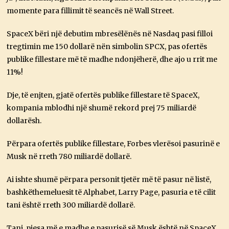
momente para fillimit të seancës në Wall Street.
SpaceX bëri një debutim mbresëlënës në Nasdaq pasi filloi
tregtimin me 150 dollarë nën simbolin SPCX, pas ofertës
publike fillestare më të madhe ndonjëherë, dhe ajo u rrit me
11%!
Dje, të enjten, gjatë ofertës publike fillestare të SpaceX,
kompania mblodhi një shumë rekord prej 75 miliardë
dollarësh.
Përpara ofertës publike fillestare, Forbes vlerësoi pasurinë e
Musk në rreth 780 miliardë dollarë.
Ai ishte shumë përpara personit tjetër më të pasur në listë,
bashkëthemeluesit të Alphabet, Larry Page, pasuria e të cilit
tani është rreth 300 miliardë dollarë.
Tani, pjesa më e madhe e pasurisë së Musk është në SpaceX,