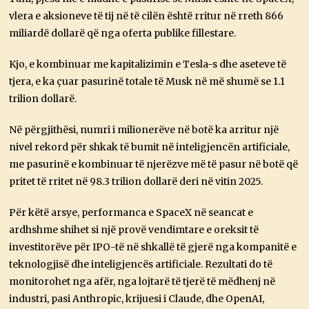
vlera e aksioneve të tij në të cilën është rritur në rreth 866
miliardë dollarë që nga oferta publike fillestare.
Kjo, e kombinuar me kapitalizimin e Tesla-s dhe aseteve të
tjera, e ka çuar pasurinë totale të Musk në më shumë se 1.1
trilion dollarë.
Në përgjithësi, numri i milionerëve në botë ka arritur një
nivel rekord për shkak të bumit në inteligjencën artificiale,
me pasurinë e kombinuar të njerëzve më të pasur në botë që
pritet të rritet në 98.3 trilion dollarë deri në vitin 2025.
Për këtë arsye, performanca e SpaceX në seancat e
ardhshme shihet si një provë vendimtare e oreksit të
investitorëve për IPO-të në shkallë të gjerë nga kompanitë e
teknologjisë dhe inteligjencës artificiale. Rezultati do të
monitorohet nga afër, nga lojtarë të tjerë të mëdhenj në
industri, pasi Anthropic, krijuesi i Claude, dhe OpenAI,