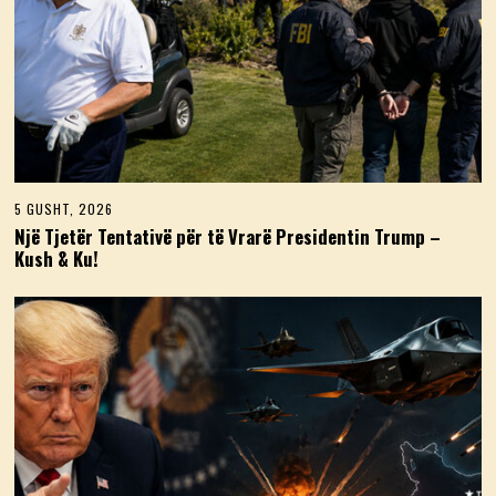
5 GUSHT, 2026
5
G
Një Tjetër Tentativë për të Vrarë Presidentin Trump –
U
Kush & Ku!
S
H
T
,
2
0
2
6