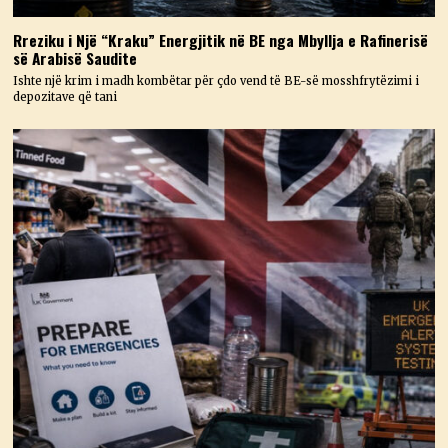
Rreziku i Një “Kraku” Energjitik në BE nga Mbyllja e Rafinerisë
së Arabisë Saudite
Ishte një krim i madh kombëtar për çdo vend të BE-së mosshfrytëzimi i
depozitave që tani