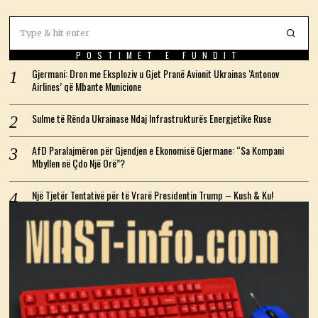
POSTIMET E FUNDIT
Gjermani: Dron me Eksploziv u Gjet Pranë Avionit Ukrainas ‘Antonov
Airlines’ që Mbante Municione
Sulme të Rënda Ukrainase Ndaj Infrastrukturës Energjetike Ruse
AfD Paralajmëron për Gjendjen e Ekonomisë Gjermane: “Sa Kompani
Mbyllen në Çdo Një Orë”?
Një Tjetër Tentativë për të Vrarë Presidentin Trump – Kush & Ku!