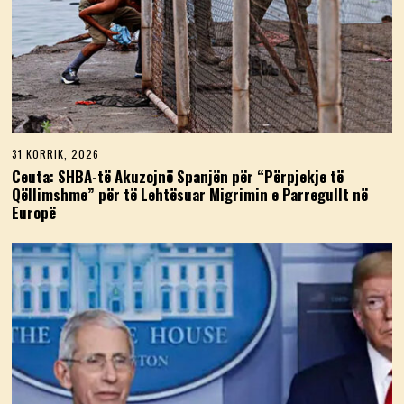
31 KORRIK, 2026
3
1
Ceuta: SHBA-të Akuzojnë Spanjën për “Përpjekje të
K
Qëllimshme” për të Lehtësuar Migrimin e Parregullt në
O
Europë
R
R
I
K
,
2
0
2
6