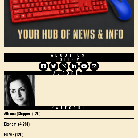
ABOUT US
FOLLOW
AUTORËT
Facebook
Twitter
Instagram
LinkedIn
YouTube
Email
KATEGORI
Albania (Shqipëri)
(20)
Ekonomi
(4 281)
EU/BE
(120)