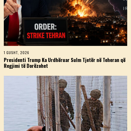
1 GUSHT, 2026
1
G
Presidenti Trump Ka Urdhëruar Sulm Tjetër në Teheran që
U
Regjimi të Dorëzohet
S
H
T
,
2
0
2
6