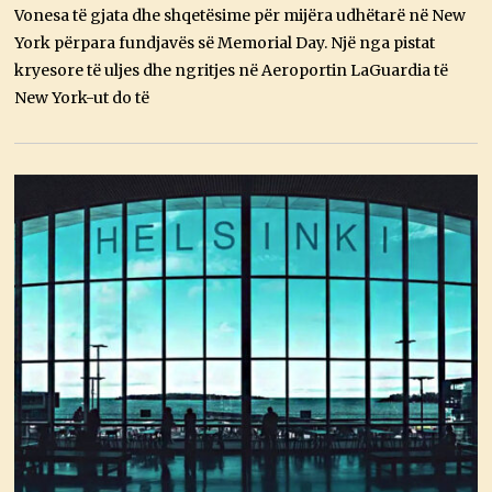
,
Vonesa të gjata dhe shqetësime për mijëra udhëtarë në New
2
York përpara fundjavës së Memorial Day. Një nga pistat
0
2
kryesore të uljes dhe ngritjes në Aeroportin LaGuardia të
6
New York-ut do të