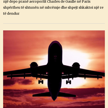
një depo pranë aeroportit Charles de Gaulle në Paris
0
2
shpërtheu të shtunën në mbrëmje dhe shpejt shkaktoi një re
6
të dendur