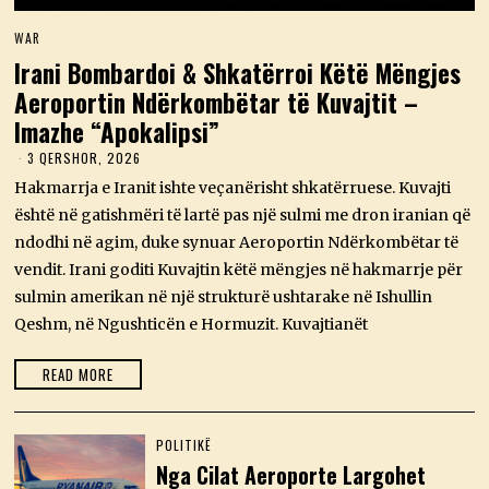
WAR
Irani Bombardoi & Shkatërroi Këtë Mëngjes
Aeroportin Ndërkombëtar të Kuvajtit –
Imazhe “Apokalipsi”
3 QERSHOR, 2026
3
Q
Hakmarrja e Iranit ishte veçanërisht shkatërruese. Kuvajti
E
R
është në gatishmëri të lartë pas një sulmi me dron iranian që
S
ndodhi në agim, duke synuar Aeroportin Ndërkombëtar të
H
O
vendit. Irani goditi Kuvajtin këtë mëngjes në hakmarrje për
R
sulmin amerikan në një strukturë ushtarake në Ishullin
,
2
Qeshm, në Ngushticën e Hormuzit. Kuvajtianët
0
2
6
READ MORE
POLITIKË
Nga Cilat Aeroporte Largohet