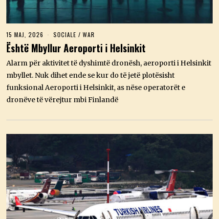
15 MAJ, 2026
1
SOCIALE
/
WAR
5
Është Mbyllur Aeroporti i Helsinkit
M
A
Alarm për aktivitet të dyshimtë dronësh, aeroporti i Helsinkit
J
,
mbyllet. Nuk dihet ende se kur do të jetë plotësisht
2
funksional Aeroporti i Helsinkit, as nëse operatorët e
0
2
dronëve të vërejtur mbi Finlandë
6