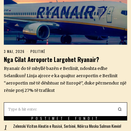
3 MAJ, 2026
3
POLITIKË
M
Nga Cilat Aeroporte Largohet Ryanair?
A
J
Ryanair do të mbyllë bazën e Berlinit, ndoshta edhe
,
2
Selanikun! Linja ajrore e ka quajtur aeroportin e Berlinit
0
“aeroportin më të dështuar në Europë”, duke përmendur një
2
6
rënie prej 27% të trafikut
POSTIMET E FUNDIT
Zelenski Viziton Aleatin e Rusisë, Serbinë, Ndërsa Moska Sulmon Kievin!