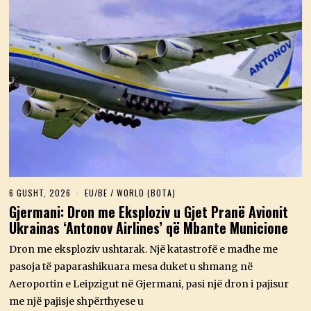
6 GUSHT, 2026
6
EU/BE
/
WORLD (BOTA)
G
Gjermani: Dron me Eksploziv u Gjet Pranë Avionit
U
Ukrainas ‘Antonov Airlines’ që Mbante Municione
S
H
T
Dron me eksploziv ushtarak. Një katastrofë e madhe me
,
pasoja të paparashikuara mesa duket u shmang në
2
0
Aeroportin e Leipzigut në Gjermani, pasi një dron i pajisur
2
me një pajisje shpërthyese u
6