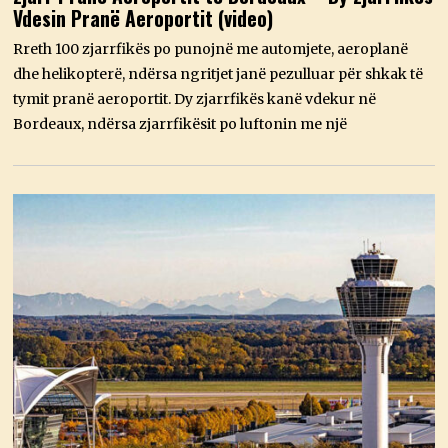
Vdesin Pranë Aeroportit (video)
O
R
R
Rreth 100 zjarrfikës po punojnë me automjete, aeroplanë
I
dhe helikopterë, ndërsa ngritjet janë pezulluar për shkak të
K
,
tymit pranë aeroportit. Dy zjarrfikës kanë vdekur në
2
Bordeaux, ndërsa zjarrfikësit po luftonin me një
0
2
6