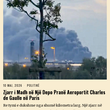
10 MAJ, 2026
1
POLITIKË
0
Zjarr i Madh në Një Depo Pranë Aeroportit Charles
M
de Gaulle në Paris
A
J
,
Re tymi e dukshme nga shumë kilometra larg. Një zjarr në
2