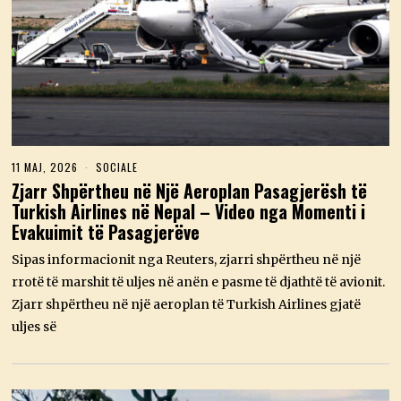
11 MAJ, 2026
1
SOCIALE
2
Zjarr Shpërtheu në Një Aeroplan Pasagjerësh të
M
Turkish Airlines në Nepal – Video nga Momenti i
A
J
Evakuimit të Pasagjerëve
,
2
Sipas informacionit nga Reuters, zjarri shpërtheu në një
0
2
rrotë të marshit të uljes në anën e pasme të djathtë të avionit.
6
Zjarr shpërtheu në një aeroplan të Turkish Airlines gjatë
uljes së