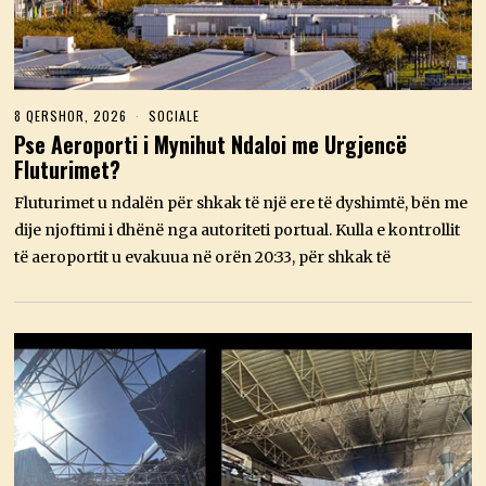
8 QERSHOR, 2026
8
SOCIALE
Q
Pse Aeroporti i Mynihut Ndaloi me Urgjencë
E
Fluturimet?
R
S
H
Fluturimet u ndalën për shkak të një ere të dyshimtë, bën me
O
dije njoftimi i dhënë nga autoriteti portual. Kulla e kontrollit
R
,
të aeroportit u evakuua në orën 20:33, për shkak të
2
0
2
6