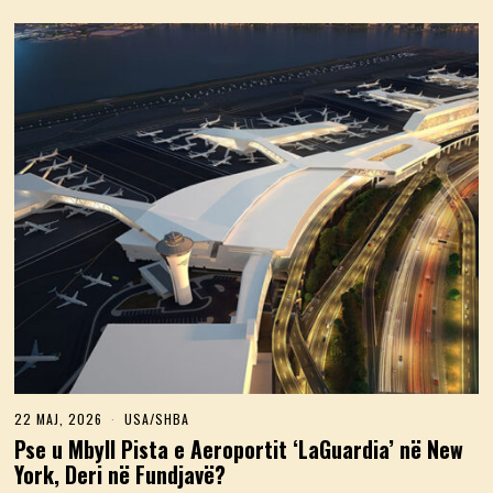
22 MAJ, 2026
2
USA/SHBA
2
Pse u Mbyll Pista e Aeroportit ‘LaGuardia’ në New
M
York, Deri në Fundjavë?
A
J