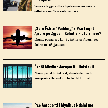
Vonesa të gjata dhe shqetësime për mijëra
udhëtarë në New York përpara
Çfarë Është “Padding”? Pse Linjat
Ajrore po Zgjasin Kohët e Fluturimeve?
Shumë pasagjerë kanë vënë re se fluturimet
duken më të gjata sot
Është Mbyllur Aeroporti i Helsinkit
Alarm për aktivitet të dyshimtë dronësh,
aeroporti i Helsinkit mbyllet. Nuk dihet
Pse Aeroporti i Mynihut Ndaloi me