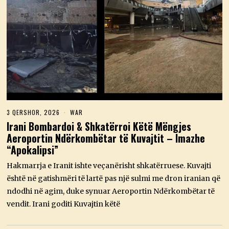
3 QERSHOR, 2026
3
WAR
Q
Irani Bombardoi & Shkatërroi Këtë Mëngjes
E
Aeroportin Ndërkombëtar të Kuvajtit – Imazhe
R
S
“Apokalipsi”
H
O
Hakmarrja e Iranit ishte veçanërisht shkatërruese. Kuvajti
R
,
është në gatishmëri të lartë pas një sulmi me dron iranian që
2
ndodhi në agim, duke synuar Aeroportin Ndërkombëtar të
0
2
vendit. Irani goditi Kuvajtin këtë
6