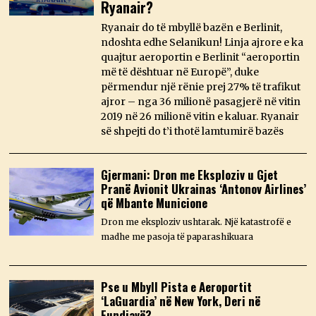
Ryanair?
Ryanair do të mbyllë bazën e Berlinit,
ndoshta edhe Selanikun! Linja ajrore e ka
quajtur aeroportin e Berlinit “aeroportin
më të dështuar në Europë”, duke
përmendur një rënie prej 27% të trafikut
ajror – nga 36 milionë pasagjerë në vitin
2019 në 26 milionë vitin e kaluar. Ryanair
së shpejti do t’i thotë lamtumirë bazës
Gjermani: Dron me Eksploziv u Gjet
Pranë Avionit Ukrainas ‘Antonov Airlines’
që Mbante Municione
Dron me eksploziv ushtarak. Një katastrofë e
madhe me pasoja të paparashikuara
Pse u Mbyll Pista e Aeroportit
‘LaGuardia’ në New York, Deri në
Fundjavë?