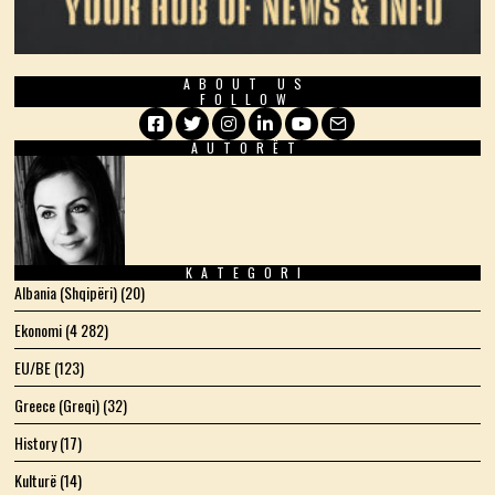
ABOUT US
FOLLOW
AUTORËT
Facebook
Twitter
Instagram
LinkedIn
YouTube
Email
KATEGORI
Albania (Shqipëri)
(20)
Ekonomi
(4 282)
EU/BE
(123)
Greece (Greqi)
(32)
History
(17)
Kulturë
(14)