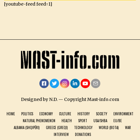
[youtube-feed feed=1]
Facebook
Twitter
Instagram
LinkedIn
YouTube
Email
Designed by N.D. — Copyright Mast-info.com
HOME
POLITICS
ECONOMY
CULTURE
HISTORY
SOCIETY
ENVIRONMENT
NATURAL PHENOMENON
HEALTH
SPORT
USA/SHBA
EU/BE
ALBANIA (SHQIPËRI)
GREECE (GREQI)
TECHNOLOGY
WORLD (BOTA)
WAR
INTERVIEW
DONATIONS