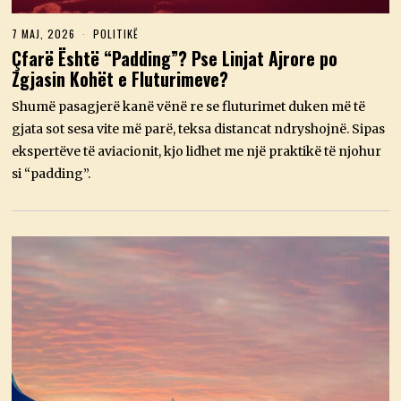
7 MAJ, 2026
7
POLITIKË
M
Çfarë Është “Padding”? Pse Linjat Ajrore po
A
Zgjasin Kohët e Fluturimeve?
J
,
2
Shumë pasagjerë kanë vënë re se fluturimet duken më të
0
gjata sot sesa vite më parë, teksa distancat ndryshojnë. Sipas
2
6
ekspertëve të aviacionit, kjo lidhet me një praktikë të njohur
si “padding”.